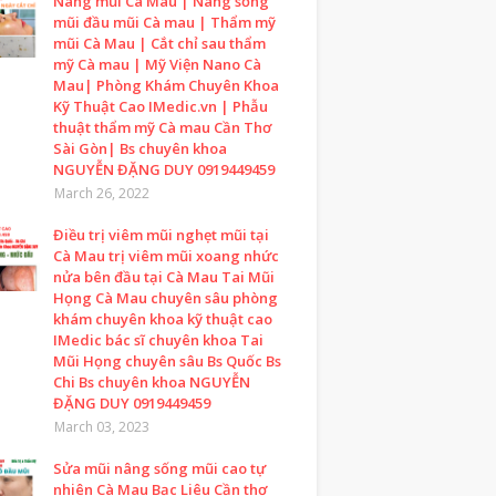
Nâng mũi Cà Mau | Nâng sống
mũi đầu mũi Cà mau | Thẩm mỹ
mũi Cà Mau | Cắt chỉ sau thẩm
mỹ Cà mau | Mỹ Viện Nano Cà
Mau| Phòng Khám Chuyên Khoa
Kỹ Thuật Cao IMedic.vn | Phẫu
thuật thẩm mỹ Cà mau Cần Thơ
Sài Gòn| Bs chuyên khoa
NGUYỄN ĐẶNG DUY 0919449459
March 26, 2022
Điều trị viêm mũi nghẹt mũi tại
Cà Mau trị viêm mũi xoang nhức
nửa bên đầu tại Cà Mau Tai Mũi
Họng Cà Mau chuyên sâu phòng
khám chuyên khoa kỹ thuật cao
IMedic bác sĩ chuyên khoa Tai
Mũi Họng chuyên sâu Bs Quốc Bs
Chi Bs chuyên khoa NGUYỄN
ĐẶNG DUY 0919449459
March 03, 2023
Sửa mũi nâng sống mũi cao tự
nhiên Cà Mau Bạc Liêu Cần thơ