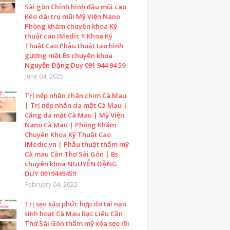
Sài gòn Chỉnh hình đầu mũi cao
Kéo dài trụ mũi Mỹ Viện Nano
Phòng khám chuyên khoa Kỹ
thuật cao IMedic Y Khoa Kỹ
Thuật Cao Phẫu thuật tạo hình
gương mặt Bs chuyên khoa
Nguyễn Đặng Duy 091 944 94 59
June 04, 2025
Trị nếp nhăn chân chim Cà Mau
| Trị nếp nhăn da mặt Cà Mau |
Căng da mặt Cà Mau | Mỹ Viện
Nano Cà Mau | Phòng Khám
Chuyên Khoa Kỹ Thuật Cao
IMedic.vn | Phẫu thuật thẩm mỹ
Cà mau Cần Thơ Sài Gòn | Bs
chuyên khoa NGUYỄN ĐẶNG
DUY 0919449459
February 04, 2022
Trị sẹo xấu phức hợp do tai nạn
sinh hoạt Cà Mau Bạc Liêu Cần
Thơ Sài Gòn thẩm mỹ xóa sẹo lồi