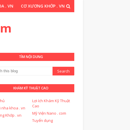
A . VN
CƠ XƯƠNG KHỚP . VN
THUẬT CAO . COM
om
TÌM NỘI DUNG
KHÁM KỸ THUẬT CAO
chủ
Lợi ích Khám Kỹ Thuật
Cao
i nha khoa . vn
Mỹ Viện Nano . com
ng Khớp . vn
Tuyển dụng