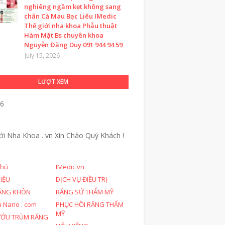
nghiêng ngầm kẹt không sang
chấn Cà Mau Bạc Liêu IMedic
Thế giới nha khoa Phẫu thuật
Hàm Mặt Bs chuyên khoa
Nguyễn Đặng Duy 091 944 94 59
July 15, 2026
LƯỢT XEM
26
ới Nha Khoa . vn
Xin Chào Quý Khách !
chủ
IMedic.vn
HIỆU
DỊCH VỤ ĐIỀU TRỊ
ĂNG KHÔN
RĂNG SỨ THẨM MỸ
n Nano . com
PHỤC HỒI RĂNG THẨM
MỸ
ƯỚU TRÙM RĂNG