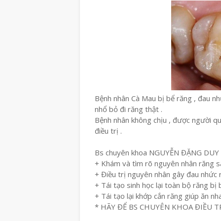
Bệnh nhân Cà Mau bị bể răng , đau nh
nhổ bỏ đi răng thật .
Bệnh nhân không chịu , được người qu
điều trị .
Bs chuyên khoa NGUYỄN ĐẶNG DUY đã
+ Khám và tìm rõ nguyên nhân răng s
+ Điều trị nguyên nhân gây đau nhức 
+ Tái tạo sinh học lại toàn bộ răng bị
+ Tái tạo lại khớp cắn răng giúp ăn nh
* HÃY ĐỂ BS CHUYÊN KHOA ĐIỀU TR