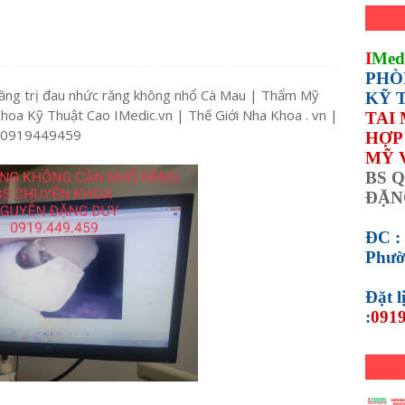
I
Med
PHÒ
ng trị đau nhức răng không nhổ Cà Mau | Thẩm Mỹ
KỸ 
oa Kỹ Thuật Cao IMedic.vn | Thế Giới Nha Khoa . vn |
TAI
 0919449459
HỢP 
MỸ 
BS Q
ĐẶN
ĐC :
Phườ
Đặt 
:
0919