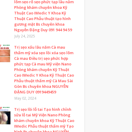
lõm sẹo rỗ sẹo phức tạp lâu năm
Phòng khám chuyên khoa Kỹ
Thuật Cao IMedic Y Khoa Kỹ
Thuật Cao Phẫu thuật tạo hình
gương mặt Bs chuyên khoa
Nguyễn Đặng Duy 091 944 94 59
July 24, 2025
Trị sẹo xấu lâu năm Cà mau
thẩm mỹ xóa sẹo lồi xóa sẹo lõm
Cà mau Điều trị sẹo phức hợp
phức tạp Cà mau Mỹ viện Nano
Phòng khám chuyên Kỹ Thuật
Cao IMedic Y Khoa Kỹ Thuật Cao
Phẫu thuật thẩm mỹ Cà Mau Sài
Gòn Bs chuyên khoa NGUYỄN
ĐẶNG DUY 0919449459
May 02, 2024
Trị sẹo lồi lỗ tai Tạo hình chỉnh
sửa lỗ tai Mỹ Viện Nano Phòng
khám chuyên khoa Kỹ Thuật Cao
IMedic Phẫu thuật thẩm mỹ Tạo
hình Bs chuyên khoa NGUYỄN