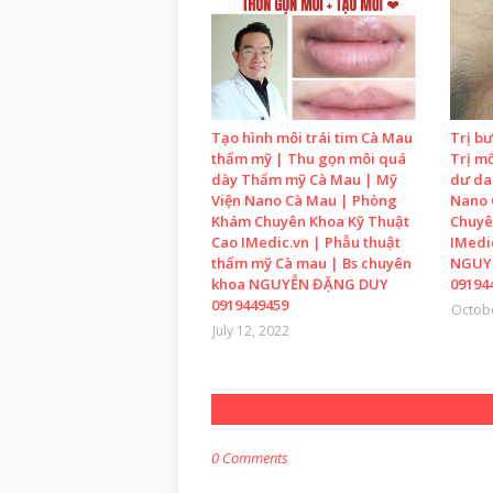
Tạo hình môi trái tim Cà Mau
Trị b
thẩm mỹ | Thu gọn môi quá
Trị m
dày Thẩm mỹ Cà Mau | Mỹ
dư da
Viện Nano Cà Mau | Phòng
Nano 
Khám Chuyên Khoa Kỹ Thuật
Chuyê
Cao IMedic.vn | Phẫu thuật
IMedi
thẩm mỹ Cà mau | Bs chuyên
NGUY
khoa NGUYỄN ĐẶNG DUY
09194
0919449459
Octobe
July 12, 2022
0 Comments