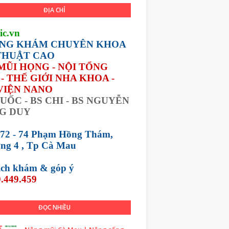
ĐỊA CHỈ
ic.vn
NG KHÁM CHUYÊN KHOA
THUẬT CAO
 MŨI HỌNG - NỘI TỔNG
- THẾ GIỚI NHA KHOA -
VIỆN NANO
UỐC - BS CHI - BS NGUYỄN
G DUY
 72 - 74 Phạm Hồng Thám,
ng 4 , Tp Cà Mau
lịch khám &
góp ý
.449.459
ĐỌC NHIỀU