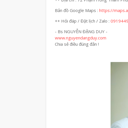
Bản đồ Google Maps :
https://maps
++ Hỏi đáp / Đặt lịch / Zalo :
091944
- Bs NGUYỄN ĐẶNG DUY -
www.nguyendangduy.com
Chia sẻ điều đúng đắn !