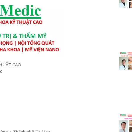
HUẬT CAO
ao
ường 4 Thành phố Cà Mau