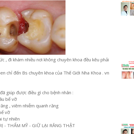
ức , đi khám nhiều nơi không chuyên khoa đều kêu phải
en chỉ đến Bs chuyên khoa của Thế Giới Nha Khoa . vn
 giúp được điều gì cho bệnh nhân :
âu bể vỡ
răng , viêm nhiễm quanh răng
 bể vỡ
ai tự nhiên
Ị - THẨM MỸ - GIỮ LẠI RĂNG THẬT