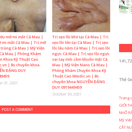
ướu mỡ mi mắt Cà Mau |
Trị sẹo lồi khó tại Cà Mau | Trị
ỡ mi mắt Cà Mau | Trị mỡ
sẹo lồi lớn tại Cà Mau | Trị sẹo
 trùng Cà Mau | Mỹ Viện
lồi lâu năm Cà Mau | Trị sẹo lồi
Cà Mau | Phòng Khám
ngực Cà Mau | Trị sẹo lồi ngực
n Khoa Kỹ Thuật Cao
vai tay môi cằm khuôn mặt Cà
141,7
c.vn | Bs chuyên khoa
Mau | Mỹ Viện Nano Cà Mau |
ỄN ĐẶNG DUY
Phòng Khám Chuyên Khoa Kỹ
49459
Thuật Cao IMedic.vn | Bs
Thế Gi
chuyên khoa NGUYỄN ĐẶNG
r 31, 2021
DUY 0919449459
October 30, 2021
Trang 
GIỚI T
POST A COMMENT
NHỔ R
Mỹ Việ
CẮT N