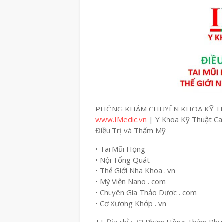
PHÒNG KHÁM CHUYÊN KHOA KỸ T
www.IMedic.vn
| Y Khoa Kỹ Thuật C
Điều Trị và Thẩm Mỹ
• Tai Mũi Họng
• Nội Tổng Quát
• Thế Giới Nha Khoa . vn
• Mỹ Viện Nano . com
• Chuyên Gia Thảo Dược . com
• Cơ Xương Khớp . vn
++ Địa chỉ : 72 Phạm Hồng Thám Ph