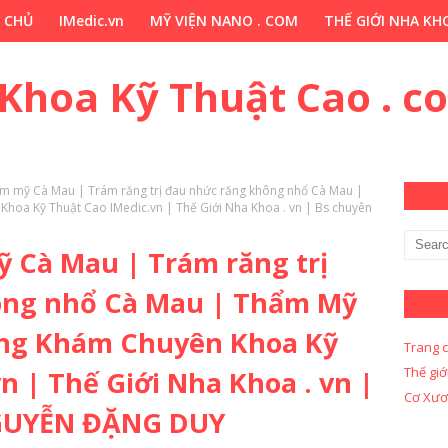
 CHỦ
IMedic.vn
MỸ VIỆN NANO . COM
THẾ GIỚI NHA KHO
ẢO DƯỢC . COM
Y KHOA KỸ THUẬT CAO . COM
Y KHOA KỸ 
 Khoa Kỹ Thuật Cao . c
m mỹ Cà Mau | Trám răng trị đau nhức răng không nhổ Cà Mau |
oa Kỹ Thuật Cao IMedic.vn | Thế Giới Nha Khoa . vn | Bs chuyên
 Cà Mau | Trám răng trị
ông nhổ Cà Mau | Thẩm Mỹ
òng Khám Chuyên Khoa Kỹ
Trang 
Thế giớ
n | Thế Giới Nha Khoa . vn |
Cơ Xươ
NGUYỄN ĐẶNG DUY