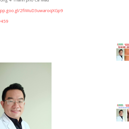
.app.goo.gl/2fiWuD3uwaroqXGp9
9459