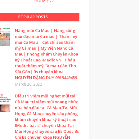
HÔI MIỆNG
POPULAR POSTS
Nâng mũi Cà Mau | Nâng sống
mũi đầu mũi Cà mau | Thẩm mỹ
mũi Cà Mau | Cắt chỉ sau thẩm
mỹ Cà mau | Mỹ Viện Nano Cà
Mau| Phòng Khám Chuyên Khoa
Kỹ Thuật Cao IMedic.vn | Phẫu
thuật thẩm mỹ Cà mau Cần Thơ
Sài Gòn| Bs chuyên khoa
NGUYỄN ĐẶNG DUY 0919449459
March 26, 2022
Điều trị viêm mũi nghẹt mũi tại
Cà Mau trị viêm mũi xoang nhức
nửa bên đầu tại Cà Mau Tai Mũi
Họng Cà Mau chuyên sâu phòng
khám chuyên khoa kỹ thuật cao
IMedic bác sĩ chuyên khoa Tai
Mũi Họng chuyên sâu Bs Quốc Bs
Chi Bs chuyên khoa NGUYỄN