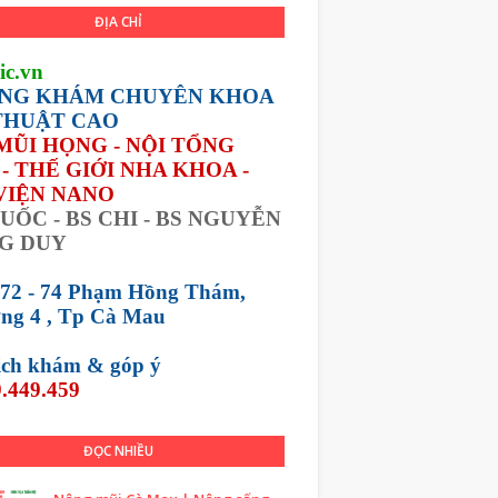
ĐỊA CHỈ
ic.vn
NG KHÁM CHUYÊN KHOA
THUẬT CAO
 MŨI HỌNG - NỘI TỔNG
- THẾ GIỚI NHA KHOA -
VIỆN NANO
UỐC - BS CHI - BS NGUYỄN
G DUY
 72 - 74 Phạm Hồng Thám,
ng 4 , Tp Cà Mau
lịch khám &
góp ý
.449.459
ĐỌC NHIỀU