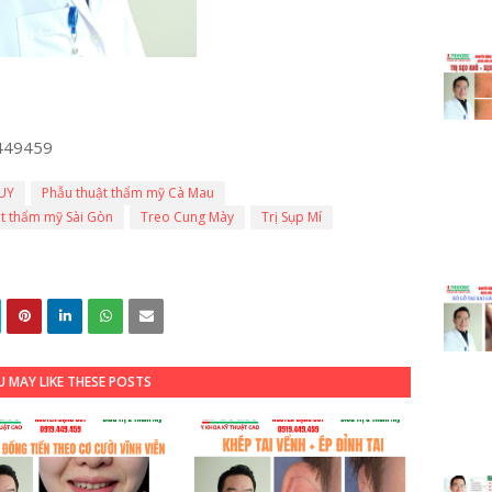
449459
UY
Phẫu thuật thẩm mỹ Cà Mau
t thẩm mỹ Sài Gòn
Treo Cung Mày
Trị Sụp Mí
 MAY LIKE THESE POSTS