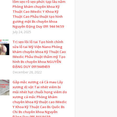
lõm sẹo rỗ sẹo phức tạp lâu năm
Phòng khám chuyên khoa Kỹ
Thuật Cao IMedic Y Khoa Kỹ
Thuật Cao Phẫu thuật tạo hình
gương mặt Bs chuyên khoa
Nguyễn Đặng Duy 091 944 94 59
July 24, 2025
Trị sẹo lồi lỗ tai Tạo hình chỉnh
sửa lỗ tai Mỹ Viện Nano Phòng
khám chuyên khoa Kỹ Thuật Cao
IMedic Phẫu thuật thẩm mỹ Tạo
hình Bs chuyên khoa NGUYỄN
ĐẶNG DUY 0919449459
December 28, 2022
Gắp mắc xương cá Cà mau Lấy
xương dị vật Tai nhét viêm bi
mũi nhét hạt chuỗi họng viêm do
xương cá mắc Phòng khám
chuyên khoa Kỹ thuật cao IMedic
Y Khoa Kỹ Thuật Cao Bs Quốc Bs
Chi Bs chuyên khoa Nguyễn
Đặng Duy 091 944 94 59