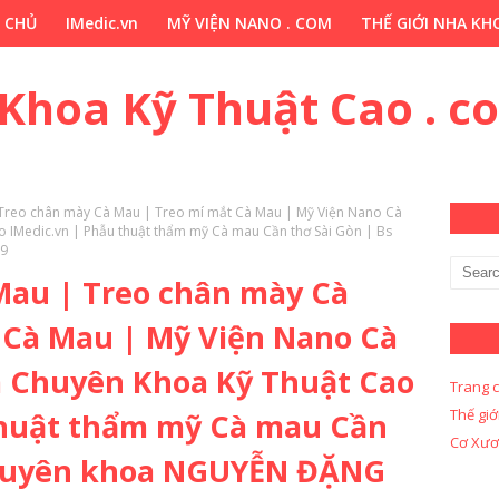
 CHỦ
IMedic.vn
MỸ VIỆN NANO . COM
THẾ GIỚI NHA KHO
ẢO DƯỢC . COM
Y KHOA KỸ THUẬT CAO . COM
Y KHOA KỸ 
 Khoa Kỹ Thuật Cao . c
 Treo chân mày Cà Mau | Treo mí mắt Cà Mau | Mỹ Viện Nano Cà
IMedic.vn | Phẫu thuật thẩm mỹ Cà mau Cần thơ Sài Gòn | Bs
59
 Mau | Treo chân mày Cà
 Cà Mau | Mỹ Viện Nano Cà
 Chuyên Khoa Kỹ Thuật Cao
Trang 
Thế giớ
thuật thẩm mỹ Cà mau Cần
Cơ Xươ
chuyên khoa NGUYỄN ĐẶNG