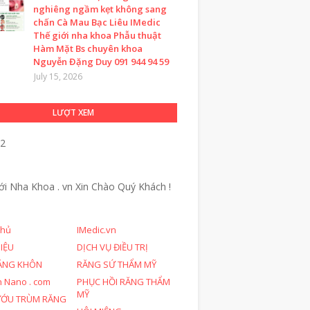
nghiêng ngầm kẹt không sang
chấn Cà Mau Bạc Liêu IMedic
Thế giới nha khoa Phẫu thuật
Hàm Mặt Bs chuyên khoa
Nguyễn Đặng Duy 091 944 94 59
July 15, 2026
LƯỢT XEM
52
ới Nha Khoa . vn
Xin Chào Quý Khách !
chủ
IMedic.vn
HIỆU
DỊCH VỤ ĐIỀU TRỊ
ĂNG KHÔN
RĂNG SỨ THẨM MỸ
n Nano . com
PHỤC HỒI RĂNG THẨM
MỸ
ƯỚU TRÙM RĂNG