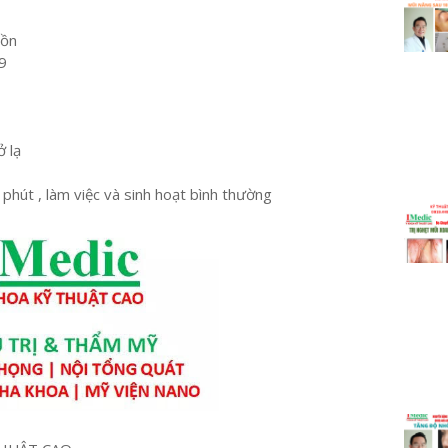
uồn
9
ở lạ
phút , làm việc và sinh hoạt bình thường