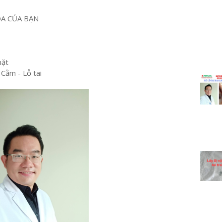
OA CỦA BẠN
mặt
 Cằm - Lỗ tai