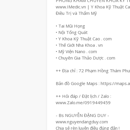
PHÒNG KHÁM CHUYÊN KHOA KỸ T
www.IMedic.vn | Y Khoa Kỹ Thuật C
Điều Trị và Thẩm Mỹ
• Tai Mũi Họng
• Nội Tổng Quát
• Y Khoa Kỹ Thuật Cao . com
• Thế Giới Nha Khoa . vn
• Mỹ Viện Nano . com
• Chuyên Gia Thảo Dược . com
++ Địa chỉ : 72 Phạm Hồng Thám Ph
Bản đồ Google Maps : https://maps
++ Hỏi đáp / Đặt lịch / Zalo :
www.Zalo.me/0919449459
- Bs NGUYỄN ĐẶNG DUY -
www.nguyendangduy.com
Chia sẻ rèn luyện điều đúng đắn !