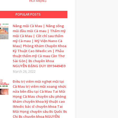
HÔI MIỆNG
POPULAR POSTS
Nâng mũi Cà Mau | Nâng sống
mũi đầu mũi Cà mau | Thẩm mỹ
mũi Cà Mau | Cắt chỉ sau thẩm
mỹ Cà mau | Mỹ Viện Nano Cà
Mau| Phòng Khám Chuyên Khoa
Kỹ Thuật Cao IMedic.vn | Phẫu
thuật thẩm mỹ Cà mau Cần Thơ
Sài Gòn| Bs chuyên khoa
NGUYỄN ĐẶNG DUY 0919449459
March 26, 2022
Điều trị viêm mũi nghẹt mũi tại
Cà Mau trị viêm mũi xoang nhức
nửa bên đầu tại Cà Mau Tai Mũi
Họng Cà Mau chuyên sâu phòng
khám chuyên khoa kỹ thuật cao
IMedic bác sĩ chuyên khoa Tai
Mũi Họng chuyên sâu Bs Quốc Bs
Chi Bs chuyên khoa NGUYỄN