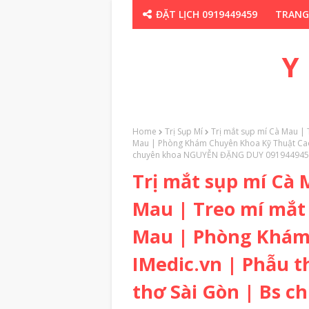
ĐẶT LỊCH 0919449459
TRANG
CHUYÊN GIA TH
Y
Home
Trị Sụp Mí
Trị mắt sụp mí Cà Mau |
Mau | Phòng Khám Chuyên Khoa Kỹ Thuật Cao 
chuyên khoa NGUYỄN ĐẶNG DUY 09194494
Trị mắt sụp mí Cà
Mau | Treo mí mắt
Mau | Phòng Khám
IMedic.vn | Phẫu 
thơ Sài Gòn | Bs 