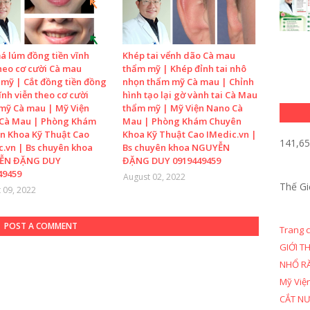
á lúm đồng tiền vĩnh
Khép tai vểnh dão Cà mau
heo cơ cười Cà mau
thẩm mỹ | Khép đỉnh tai nhô
mỹ | Cắt đồng tiền đồng
nhọn thẩm mỹ Cà mau | Chỉnh
ĩnh viễn theo cơ cười
hình tạo lại gờ vành tai Cà Mau
mỹ Cà mau | Mỹ Viện
thẩm mỹ | Mỹ Viện Nano Cà
Cà Mau | Phòng Khám
Mau | Phòng Khám Chuyên
n Khoa Kỹ Thuật Cao
Khoa Kỹ Thuật Cao IMedic.vn |
141,6
c.vn | Bs chuyên khoa
Bs chuyên khoa NGUYỄN
ỄN ĐẶNG DUY
ĐẶNG DUY 0919449459
49459
August 02, 2022
Thế Gi
 09, 2022
POST A COMMENT
Trang 
GIỚI T
NHỔ R
Mỹ Việ
CẮT N