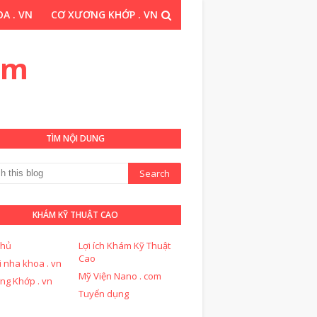
A . VN
CƠ XƯƠNG KHỚP . VN
THUẬT CAO . COM
om
TÌM NỘI DUNG
KHÁM KỸ THUẬT CAO
chủ
Lợi ích Khám Kỹ Thuật
Cao
i nha khoa . vn
Mỹ Viện Nano . com
ng Khớp . vn
Tuyển dụng