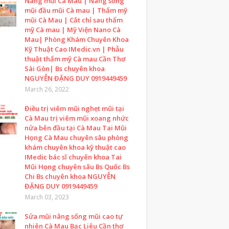
Nâng mũi Cà Mau | Nâng sống
mũi đầu mũi Cà mau | Thẩm mỹ
mũi Cà Mau | Cắt chỉ sau thẩm
mỹ Cà mau | Mỹ Viện Nano Cà
Mau| Phòng Khám Chuyên Khoa
Kỹ Thuật Cao IMedic.vn | Phẫu
thuật thẩm mỹ Cà mau Cần Thơ
Sài Gòn| Bs chuyên khoa
NGUYỄN ĐẶNG DUY 0919449459
March 26, 2022
Điều trị viêm mũi nghẹt mũi tại
Cà Mau trị viêm mũi xoang nhức
nửa bên đầu tại Cà Mau Tai Mũi
Họng Cà Mau chuyên sâu phòng
khám chuyên khoa kỹ thuật cao
IMedic bác sĩ chuyên khoa Tai
Mũi Họng chuyên sâu Bs Quốc Bs
Chi Bs chuyên khoa NGUYỄN
ĐẶNG DUY 0919449459
March 03, 2023
Sửa mũi nâng sống mũi cao tự
nhiên Cà Mau Bạc Liêu Cần thơ