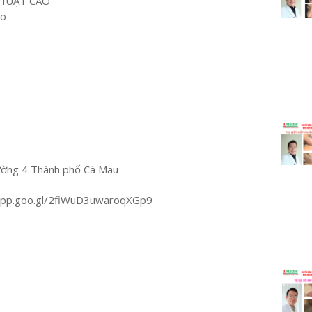
HUẬT CAO
ao
ường 4 Thành phố Cà Mau
.app.goo.gl/2fiWuD3uwaroqXGp9