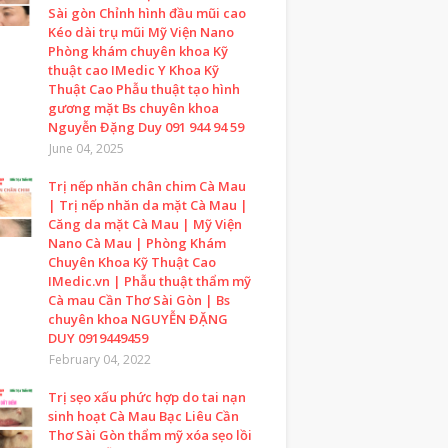
Sài gòn Chỉnh hình đầu mũi cao
Kéo dài trụ mũi Mỹ Viện Nano
Phòng khám chuyên khoa Kỹ
thuật cao IMedic Y Khoa Kỹ
Thuật Cao Phẫu thuật tạo hình
gương mặt Bs chuyên khoa
Nguyễn Đặng Duy 091 944 94 59
June 04, 2025
Trị nếp nhăn chân chim Cà Mau
| Trị nếp nhăn da mặt Cà Mau |
Căng da mặt Cà Mau | Mỹ Viện
Nano Cà Mau | Phòng Khám
Chuyên Khoa Kỹ Thuật Cao
IMedic.vn | Phẫu thuật thẩm mỹ
Cà mau Cần Thơ Sài Gòn | Bs
chuyên khoa NGUYỄN ĐẶNG
DUY 0919449459
February 04, 2022
Trị sẹo xấu phức hợp do tai nạn
sinh hoạt Cà Mau Bạc Liêu Cần
Thơ Sài Gòn thẩm mỹ xóa sẹo lồi