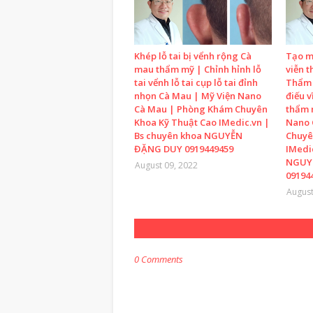
Khép lỗ tai bị vểnh rộng Cà
Tạo m
mau thẩm mỹ | Chỉnh hỉnh lỗ
viễn t
tai vểnh lỗ tai cụp lỗ tai đỉnh
Thẩm 
nhọn Cà Mau | Mỹ Viện Nano
điếu v
Cà Mau | Phòng Khám Chuyên
thẩm 
Khoa Kỹ Thuật Cao IMedic.vn |
Nano 
Bs chuyên khoa NGUYỄN
Chuyê
ĐẶNG DUY 0919449459
IMedi
NGUY
August 09, 2022
09194
August
0 Comments