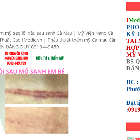
I
Med
PHÒ
ẩm mỹ sẹo lồi xấu sau sanh Cà Mau | Mỹ Viện Nano Cà
KỸ 
huật Cao IMedic.vn | Phẫu thuật thẩm mỹ Cà mau Cần
TAI
UYỄN ĐẶNG DUY 0919449459
HỢP 
MỸ 
BS Q
ĐẶN
ĐC :
Phườ
Đặt 
:
0919