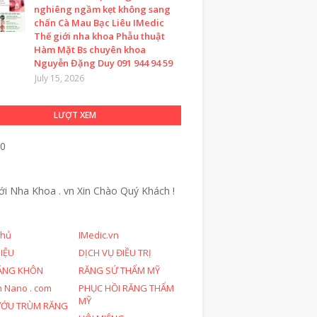
nghiêng ngầm kẹt không sang
chấn Cà Mau Bạc Liêu IMedic
Thế giới nha khoa Phẫu thuật
Hàm Mặt Bs chuyên khoa
Nguyễn Đặng Duy 091 944 94 59
July 15, 2026
LƯỢT XEM
20
ới Nha Khoa . vn
Xin Chào Quý Khách !
chủ
IMedic.vn
HIỆU
DỊCH VỤ ĐIỀU TRỊ
ĂNG KHÔN
RĂNG SỨ THẨM MỸ
n Nano . com
PHỤC HỒI RĂNG THẨM
MỸ
ƯỚU TRÙM RĂNG