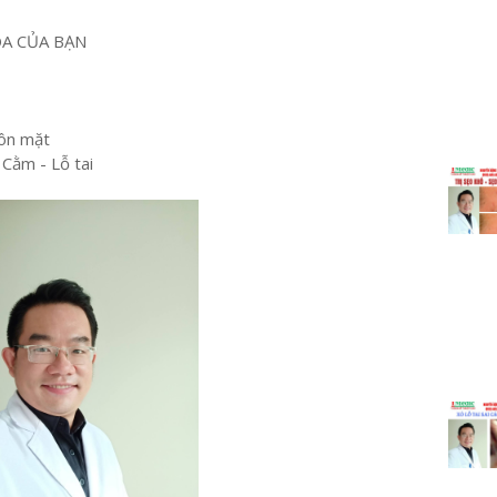
OA CỦA BẠN
ôn mặt
 Cằm - Lỗ tai