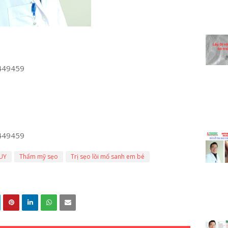
449459
449459
UY
Thẩm mỹ sẹo
Trị sẹo lồi mổ sanh em bé