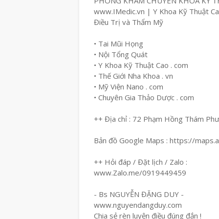
PHÒNG KHÁM CHUYÊN KHOA KỸ T
www.IMedic.vn | Y Khoa Kỹ Thuật C
Điều Trị và Thẩm Mỹ
• Tai Mũi Họng
• Nội Tổng Quát
• Y Khoa Kỹ Thuật Cao . com
• Thế Giới Nha Khoa . vn
• Mỹ Viện Nano . com
• Chuyên Gia Thảo Dược . com
++ Địa chỉ : 72 Phạm Hồng Thám Ph
Bản đồ Google Maps : https://maps
++ Hỏi đáp / Đặt lịch / Zalo :
www.Zalo.me/0919449459
- Bs NGUYỄN ĐẶNG DUY -
www.nguyendangduy.com
Chia sẻ rèn luyện điều đúng đắn !