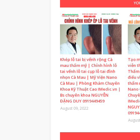
YOU
Khép lỗ tai bị vểnh rộng Cà
Tạo m
mau thẩm mỹ | Chỉnh hỉnh lỗ
viễn t
tai vểnh lỗ tai cụp lỗ tai đỉnh
Thẩm 
nhọn Cà Mau | Mỹ Viện Nano
điếu v
Cà Mau | Phòng Khám Chuyên
thẩm 
Khoa Kỹ Thuật Cao IMedic.vn |
Nano 
Bs chuyên khoa NGUYỄN
Chuyê
ĐẶNG DUY 0919449459
IMedi
NGUY
August 09, 2022
09194
August