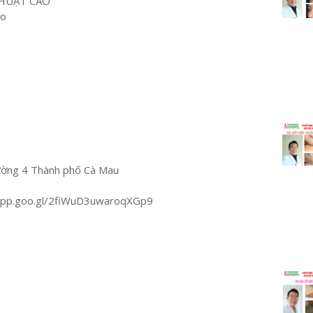
HUẬT CAO
ao
ường 4 Thành phố Cà Mau
.app.goo.gl/2fiWuD3uwaroqXGp9