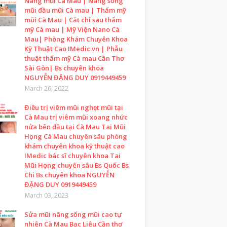
Nâng mũi Cà Mau | Nâng sống
mũi đầu mũi Cà mau | Thẩm mỹ
mũi Cà Mau | Cắt chỉ sau thẩm
mỹ Cà mau | Mỹ Viện Nano Cà
Mau| Phòng Khám Chuyên Khoa
Kỹ Thuật Cao IMedic.vn | Phẫu
thuật thẩm mỹ Cà mau Cần Thơ
Sài Gòn| Bs chuyên khoa
NGUYỄN ĐẶNG DUY 0919449459
March 26, 2022
Điều trị viêm mũi nghẹt mũi tại
Cà Mau trị viêm mũi xoang nhức
nửa bên đầu tại Cà Mau Tai Mũi
Họng Cà Mau chuyên sâu phòng
khám chuyên khoa kỹ thuật cao
IMedic bác sĩ chuyên khoa Tai
Mũi Họng chuyên sâu Bs Quốc Bs
Chi Bs chuyên khoa NGUYỄN
ĐẶNG DUY 0919449459
March 03, 2023
Sửa mũi nâng sống mũi cao tự
nhiên Cà Mau Bạc Liêu Cần thơ