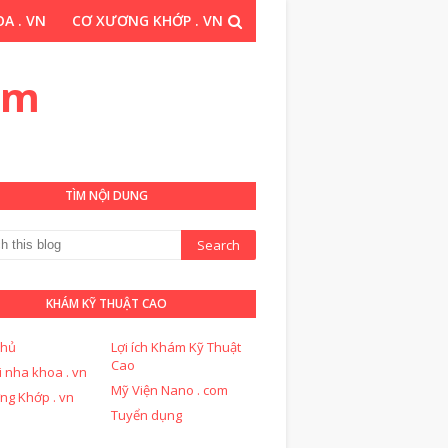
A . VN
CƠ XƯƠNG KHỚP . VN
THUẬT CAO . COM
om
TÌM NỘI DUNG
KHÁM KỸ THUẬT CAO
chủ
Lợi ích Khám Kỹ Thuật
Cao
i nha khoa . vn
Mỹ Viện Nano . com
ng Khớp . vn
Tuyển dụng