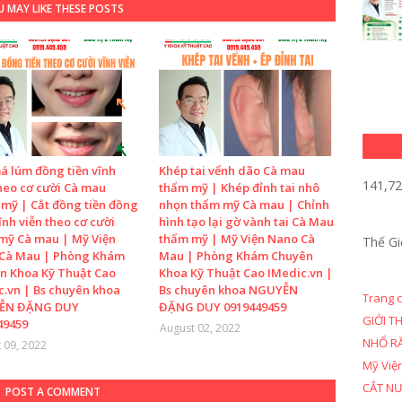
 MAY LIKE THESE POSTS
á lúm đồng tiền vĩnh
Khép tai vểnh dão Cà mau
141,7
heo cơ cười Cà mau
thẩm mỹ | Khép đỉnh tai nhô
mỹ | Cắt đồng tiền đồng
nhọn thẩm mỹ Cà mau | Chỉnh
ĩnh viễn theo cơ cười
hình tạo lại gờ vành tai Cà Mau
mỹ Cà mau | Mỹ Viện
thẩm mỹ | Mỹ Viện Nano Cà
Thế Gi
Cà Mau | Phòng Khám
Mau | Phòng Khám Chuyên
n Khoa Kỹ Thuật Cao
Khoa Kỹ Thuật Cao IMedic.vn |
c.vn | Bs chuyên khoa
Bs chuyên khoa NGUYỄN
Trang 
ỄN ĐẶNG DUY
ĐẶNG DUY 0919449459
GIỚI T
49459
August 02, 2022
NHỔ R
 09, 2022
Mỹ Việ
CẮT N
POST A COMMENT