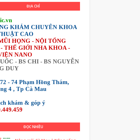
ĐỊA CHỈ
ic.vn
NG KHÁM CHUYÊN KHOA
THUẬT CAO
 MŨI HỌNG - NỘI TỔNG
- THẾ GIỚI NHA KHOA -
VIỆN NANO
UỐC - BS CHI - BS NGUYỄN
G DUY
 72 - 74 Phạm Hồng Thám,
ng 4 , Tp Cà Mau
lịch khám &
góp ý
.449.459
ĐỌC NHIỀU