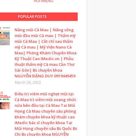
HÔI MIỆNG
POPULAR POSTS
Nâng mũi Cà Mau | Nâng sống
mũi đầu mũi Cà mau | Thẩm mỹ
mũi Cà Mau | Cắt chỉ sau thẩm
mỹ Cà mau | Mỹ Viện Nano Cà
Mau| Phòng Khám Chuyên Khoa
Kỹ Thuật Cao IMedic.vn | Phẫu
thuật thẩm mỹ Cà mau Cần Thơ
Sài Gòn| Bs chuyên khoa
NGUYỄN ĐẶNG DUY 0919449459
March 26, 2022
Điều trị viêm mũi nghẹt mũi tại
Cà Mau trị viêm mũi xoang nhức
nửa bên đầu tại Cà Mau Tai Mũi
Họng Cà Mau chuyên sâu phòng
khám chuyên khoa kỹ thuật cao
IMedic bác sĩ chuyên khoa Tai
Mũi Họng chuyên sâu Bs Quốc Bs
Chi Bs chuyên khoa NGUYỄN