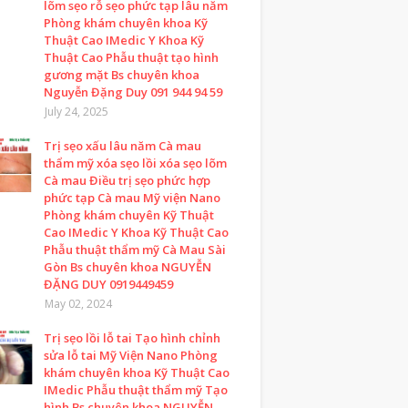
lõm sẹo rỗ sẹo phức tạp lâu năm
Phòng khám chuyên khoa Kỹ
Thuật Cao IMedic Y Khoa Kỹ
Thuật Cao Phẫu thuật tạo hình
gương mặt Bs chuyên khoa
Nguyễn Đặng Duy 091 944 94 59
July 24, 2025
Trị sẹo xấu lâu năm Cà mau
thẩm mỹ xóa sẹo lồi xóa sẹo lõm
Cà mau Điều trị sẹo phức hợp
phức tạp Cà mau Mỹ viện Nano
Phòng khám chuyên Kỹ Thuật
Cao IMedic Y Khoa Kỹ Thuật Cao
Phẫu thuật thẩm mỹ Cà Mau Sài
Gòn Bs chuyên khoa NGUYỄN
ĐẶNG DUY 0919449459
May 02, 2024
Trị sẹo lồi lỗ tai Tạo hình chỉnh
sửa lỗ tai Mỹ Viện Nano Phòng
khám chuyên khoa Kỹ Thuật Cao
IMedic Phẫu thuật thẩm mỹ Tạo
hình Bs chuyên khoa NGUYỄN