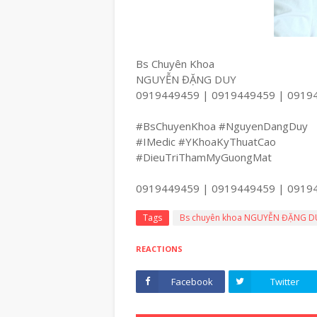
Bs Chuyên Khoa
NGUYỄN ĐẶNG DUY
0919449459 | 0919449459 | 0919
#BsChuyenKhoa #NguyenDangDuy
#IMedic #YKhoaKyThuatCao
#DieuTriThamMyGuongMat
0919449459 | 0919449459 | 0919
Tags
Bs chuyên khoa NGUYỄN ĐẶNG D
REACTIONS
Facebook
Twitter