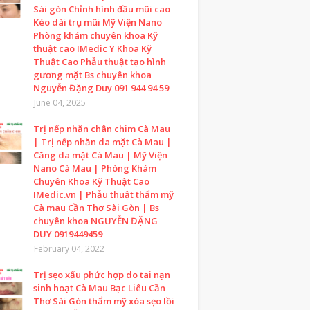
Sài gòn Chỉnh hình đầu mũi cao
Kéo dài trụ mũi Mỹ Viện Nano
Phòng khám chuyên khoa Kỹ
thuật cao IMedic Y Khoa Kỹ
Thuật Cao Phẫu thuật tạo hình
gương mặt Bs chuyên khoa
Nguyễn Đặng Duy 091 944 94 59
June 04, 2025
Trị nếp nhăn chân chim Cà Mau
| Trị nếp nhăn da mặt Cà Mau |
Căng da mặt Cà Mau | Mỹ Viện
Nano Cà Mau | Phòng Khám
Chuyên Khoa Kỹ Thuật Cao
IMedic.vn | Phẫu thuật thẩm mỹ
Cà mau Cần Thơ Sài Gòn | Bs
chuyên khoa NGUYỄN ĐẶNG
DUY 0919449459
February 04, 2022
Trị sẹo xấu phức hợp do tai nạn
sinh hoạt Cà Mau Bạc Liêu Cần
Thơ Sài Gòn thẩm mỹ xóa sẹo lồi