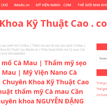
 CHỦ
IMedic.vn
MỸ VIỆN NANO . COM
THẾ GIỚI NHA KHO
ẢO DƯỢC . COM
Y KHOA KỸ THUẬT CAO . COM
Y KHOA KỸ 
 Khoa Kỹ Thuật Cao . c
lồi sau sanh mổ Cà Mau | Thẩm mỹ sẹo lồi xấu sau sanh Cà Mau |
hoa Kỹ Thuật Cao IMedic.vn | Phẫu thuật thẩm mỹ Cà mau Cần
G DUY 0919449459
nh mổ Cà Mau | Thẩm mỹ sẹo
à Mau | Mỹ Viện Nano Cà
 Chuyên Khoa Kỹ Thuật Cao
Trang 
Thế giớ
thuật thẩm mỹ Cà mau Cần
Cơ Xươ
 chuyên khoa NGUYỄN ĐẶNG