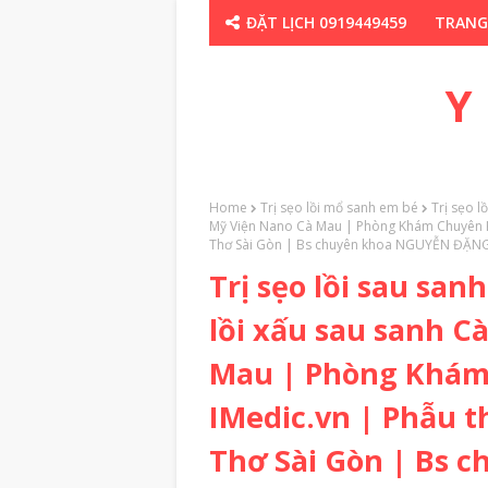
ĐẶT LỊCH 0919449459
TRANG
CHUYÊN GIA TH
Y
Home
Trị sẹo lồi mổ sanh em bé
Trị sẹo 
Mỹ Viện Nano Cà Mau | Phòng Khám Chuyên K
Thơ Sài Gòn | Bs chuyên khoa NGUYỄN ĐẶN
Trị sẹo lồi sau sa
lồi xấu sau sanh C
Mau | Phòng Khám
IMedic.vn | Phẫu 
Thơ Sài Gòn | Bs