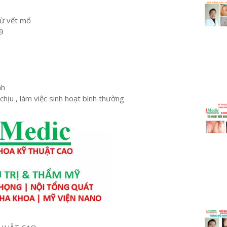
 từ vết mổ
9
nh
 chịu , làm việc sinh hoạt bình thường