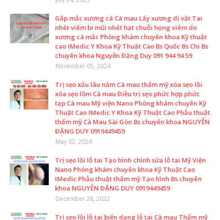
Gắp mắc xương cá Cà mau Lấy xương dị vật Tai
nhét viêm bi mũi nhét hạt chuỗi họng viêm do
xương cá mắc Phòng khám chuyên khoa Kỹ thuật
cao IMedic Y Khoa Kỹ Thuật Cao Bs Quốc Bs Chi Bs
chuyên khoa Nguyễn Đặng Duy 091 944 94 59
November 05, 2024
Trị sẹo xấu lâu năm Cà mau thẩm mỹ xóa sẹo lồi
xóa sẹo lõm Cà mau Điều trị sẹo phức hợp phức
tạp Cà mau Mỹ viện Nano Phòng khám chuyên Kỹ
Thuật Cao IMedic Y Khoa Kỹ Thuật Cao Phẫu thuật
thẩm mỹ Cà Mau Sài Gòn Bs chuyên khoa NGUYỄN
ĐẶNG DUY 0919449459
May 02, 2024
Trị sẹo lồi lỗ tai Tạo hình chỉnh sửa lỗ tai Mỹ Viện
Nano Phòng khám chuyên khoa Kỹ Thuật Cao
IMedic Phẫu thuật thẩm mỹ Tạo hình Bs chuyên
khoa NGUYỄN ĐẶNG DUY 0919449459
December 28, 2022
Trị sẹo lồi lỗ tai biến dạng lỗ tai Cà mau Thẩm mỹ