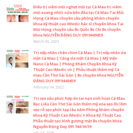
Điều trị viêm mũi nghẹt mũi tại Cà Mau trị viêm
mũi xoang nhức nửa bên đầu tại Cà Mau Tai Mũi
Họng Cà Mau chuyên sâu phòng khám chuyên
khoa kỹ thuật cao IMedic bác sĩ chuyên khoa Tai
Mũi Họng chuyên sâu Bs Quốc Bs Chi Bs chuyên
khoa NGUYỄN ĐẶNG DUY 0919449459
March 03, 2023
Trị nếp nhăn chân chim Cà Mau | Trị nếp nhăn da
mặt Cà Mau | Căng da mặt Cà Mau | Mỹ Viện
Nano Cà Mau | Phòng Khám Chuyên Khoa Kỹ
Thuật Cao IMedic.vn | Phẫu thuật thẩm mỹ Cà
mau Cần Thơ Sài Gòn | Bs chuyên khoa NGUYỄN
ĐẶNG DUY 0919449459
February 04, 2022
Trị sẹo xấu phức hợp do tai nạn sinh hoạt Cà Mau
Bạc Liêu Cần Thơ Sài Gòn thẩm mỹ xóa sẹo lồi lõm
sẹo rỗ sẹo phức tạp lâu năm Phòng khám chuyên
khoa Kỹ Thuật Cao IMedic Y Khoa Kỹ Thuật Cao
Phẫu thuật tạo hình gương mặt Bs chuyên khoa
Nguyễn Đặng Duy 091 944 94 59
July 24, 2025