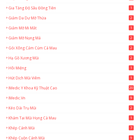
Gia Tăng Độ Sâu Đồng Tiền
1
Giảm Da Dư Mỡ Thừa
2
Giảm Mỡ Mi Mắt
1
Giảm Mỡ Nọng Má
2
Gói Xông Cảm Cúm Cà Mau
2
Hạ Gồ Xương Mũi
2
Hôi Miệng
1
Hút Dịch Mũi Viêm
1
IMedic Y Khoa Kỹ Thuật Cao
20
2
IMedic.vn
9
Kéo Dài Trụ Mũi
2
Khám Tai Mũi Họng Cà Mau
1
Khép Cánh Mũi
7
Khép Cuộn Cánh Mũi
9