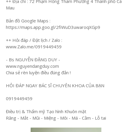
++ Địa chỉ : 72 Phạm Hồng Thám Phường 4 Thành phố Cà
Mau
Bản đồ Google Maps :
https://maps.app.goo.gl/2fiWuD3uwaroqXGp9
++ Hỏi đáp / Đặt lịch / Zalo :
www.Zalo.me/0919449459
- Bs NGUYỄN ĐẶNG DUY -
www.nguyendangduy.com
Chia sẻ rèn luyện điều đúng đắn !
HỎI ĐÁP NGAY BÁC SĨ CHUYÊN KHOA CỦA BẠN
0919449459
Điều trị & Thẩm mỹ Tạo hình Khuôn mặt
Răng - Mắt - Mũi - Miệng - Môi - Má - Cằm - Lỗ tai