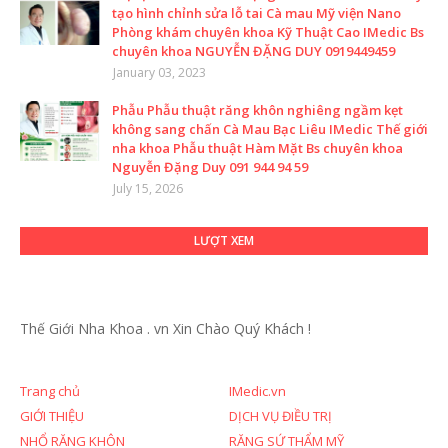
tạo hình chỉnh sửa lỗ tai Cà mau Mỹ viện Nano
Phòng khám chuyên khoa Kỹ Thuật Cao IMedic Bs
chuyên khoa NGUYỄN ĐẶNG DUY 0919449459
January 03, 2023
Phẫu Phẫu thuật răng khôn nghiêng ngầm kẹt
không sang chấn Cà Mau Bạc Liêu IMedic Thế giới
nha khoa Phẫu thuật Hàm Mặt Bs chuyên khoa
Nguyễn Đặng Duy 091 944 94 59
July 15, 2026
LƯỢT XEM
Thế Giới Nha Khoa . vn
Xin Chào Quý Khách !
Trang chủ
IMedic.vn
GIỚI THIỆU
DỊCH VỤ ĐIỀU TRỊ
NHỔ RĂNG KHÔN
RĂNG SỨ THẨM MỸ