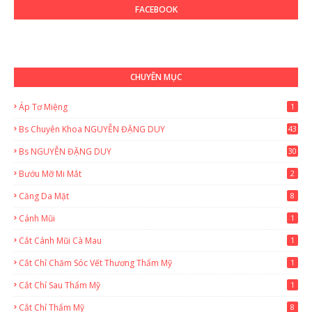
FACEBOOK
CHUYÊN MỤC
Áp Tơ Miệng
1
Bs Chuyên Khoa NGUYỄN ĐẶNG DUY
43
0
Bs NGUYỄN ĐẶNG DUY
30
Bướu Mỡ Mi Mắt
2
Căng Da Mặt
8
Cánh Mũi
1
Cắt Cánh Mũi Cà Mau
1
Cắt Chỉ Chăm Sóc Vết Thương Thẩm Mỹ
1
Cắt Chỉ Sau Thẩm Mỹ
1
Cắt Chỉ Thẩm Mỹ
8