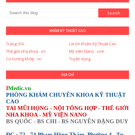
KHÁM KỸ THUẬT CAO
Trang chủ
Lợi ích Khám Kỹ Thuật Cao
Thế giới nha khoa . vn
Mỹ Viện Nano . com
Cơ Xương Khớp . vn
Tuyển dụng
ĐỊA CHỈ
I
Medic.vn
PHÒNG KHÁM CHUYÊN KHOA KỸ THUẬT
CAO
TAI MŨI HỌNG - NỘI TỔNG HỢP - THẾ GIỚI
NHA KHOA - MỸ VIỆN NANO
BS QUỐC - BS CHI - BS NGUYỄN ĐẶNG DUY
ĐC : 72 - 74 Phạm Hồng Thám, Phường 4 , Tp