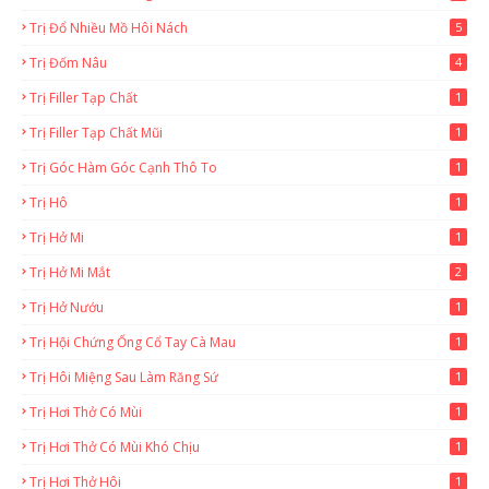
Trị Đổ Nhiều Mồ Hôi Nách
5
Trị Đốm Nâu
4
Trị Filler Tạp Chất
1
Trị Filler Tạp Chất Mũi
1
Trị Góc Hàm Góc Cạnh Thô To
1
Trị Hô
1
Trị Hở Mi
1
Trị Hở Mi Mắt
2
Trị Hở Nướu
1
Trị Hội Chứng Ống Cổ Tay Cà Mau
1
Trị Hôi Miệng Sau Làm Răng Sứ
1
Trị Hơi Thở Có Mùi
1
Trị Hơi Thở Có Mùi Khó Chịu
1
Trị Hơi Thở Hôi
1