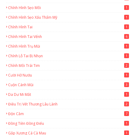
Chỉnh Hình Sẹo Môi
1
Chỉnh Hình Sẹo Xấu Thẩm Mỹ
1
Chỉnh Hình Tai
1
Chỉnh Hình Tai Vểnh
6
Chỉnh Hình Trụ Mũi
1
Chỉnh Lỗ Tai Bị Nhọn
1
Chỉnh Môi Trái Tim
2
Cười Hở Nướu
1
Cuộn Cánh Mũi
3
Da Dư Mi Mắt
1
Điều Trị Vết Thương Lâu Lành
2
Độn Cằm
7
Đồng Tiền Đồng Điếu
1
Gắp Xương Cá Cà Mau
1