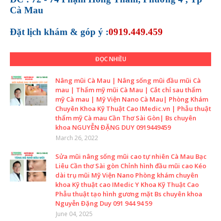
Cà Mau
Đặt lịch khám &
góp ý :
0919.449.459
ĐỌC NHIỀU
Nâng mũi Cà Mau | Nâng sống mũi đầu mũi Cà
mau | Thẩm mỹ mũi Cà Mau | Cắt chỉ sau thẩm
mỹ Cà mau | Mỹ Viện Nano Cà Mau| Phòng Khám
Chuyên Khoa Kỹ Thuật Cao IMedic.vn | Phẫu thuật
thẩm mỹ Cà mau Cần Thơ Sài Gòn| Bs chuyên
khoa NGUYỄN ĐẶNG DUY 0919449459
March 26, 2022
Sửa mũi nâng sống mũi cao tự nhiên Cà Mau Bạc
Liêu Cần thơ Sài gòn Chỉnh hình đầu mũi cao Kéo
dài trụ mũi Mỹ Viện Nano Phòng khám chuyên
khoa Kỹ thuật cao IMedic Y Khoa Kỹ Thuật Cao
Phẫu thuật tạo hình gương mặt Bs chuyên khoa
Nguyễn Đặng Duy 091 944 94 59
June 04, 2025