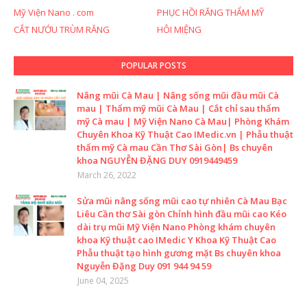
Mỹ Viện Nano . com
PHỤC HỒI RĂNG THẨM MỸ
CẮT NƯỚU TRÙM RĂNG
HÔI MIỆNG
POPULAR POSTS
Nâng mũi Cà Mau | Nâng sống mũi đầu mũi Cà
mau | Thẩm mỹ mũi Cà Mau | Cắt chỉ sau thẩm
mỹ Cà mau | Mỹ Viện Nano Cà Mau| Phòng Khám
Chuyên Khoa Kỹ Thuật Cao IMedic.vn | Phẫu thuật
thẩm mỹ Cà mau Cần Thơ Sài Gòn| Bs chuyên
khoa NGUYỄN ĐẶNG DUY 0919449459
March 26, 2022
Sửa mũi nâng sống mũi cao tự nhiên Cà Mau Bạc
Liêu Cần thơ Sài gòn Chỉnh hình đầu mũi cao Kéo
dài trụ mũi Mỹ Viện Nano Phòng khám chuyên
khoa Kỹ thuật cao IMedic Y Khoa Kỹ Thuật Cao
Phẫu thuật tạo hình gương mặt Bs chuyên khoa
Nguyễn Đặng Duy 091 944 94 59
June 04, 2025