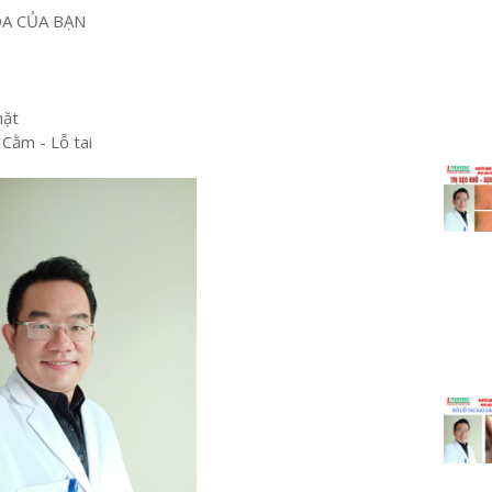
OA CỦA BẠN
mặt
 Cằm - Lỗ tai