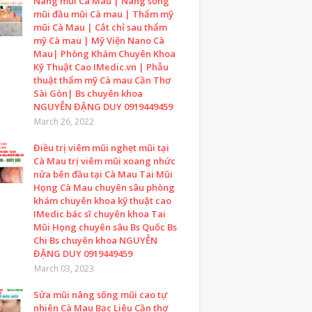
Nâng mũi Cà Mau | Nâng sống
mũi đầu mũi Cà mau | Thẩm mỹ
mũi Cà Mau | Cắt chỉ sau thẩm
mỹ Cà mau | Mỹ Viện Nano Cà
Mau| Phòng Khám Chuyên Khoa
Kỹ Thuật Cao IMedic.vn | Phẫu
thuật thẩm mỹ Cà mau Cần Thơ
Sài Gòn| Bs chuyên khoa
NGUYỄN ĐẶNG DUY 0919449459
March 26, 2022
Điều trị viêm mũi nghẹt mũi tại
Cà Mau trị viêm mũi xoang nhức
nửa bên đầu tại Cà Mau Tai Mũi
Họng Cà Mau chuyên sâu phòng
khám chuyên khoa kỹ thuật cao
IMedic bác sĩ chuyên khoa Tai
Mũi Họng chuyên sâu Bs Quốc Bs
Chi Bs chuyên khoa NGUYỄN
ĐẶNG DUY 0919449459
March 03, 2023
Sửa mũi nâng sống mũi cao tự
nhiên Cà Mau Bạc Liêu Cần thơ