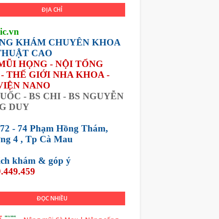
ĐỊA CHỈ
ic.vn
NG KHÁM CHUYÊN KHOA
THUẬT CAO
 MŨI HỌNG - NỘI TỔNG
- THẾ GIỚI NHA KHOA -
VIỆN NANO
UỐC - BS CHI - BS NGUYỄN
G DUY
 72 - 74 Phạm Hồng Thám,
ng 4 , Tp Cà Mau
lịch khám &
góp ý
.449.459
ĐỌC NHIỀU