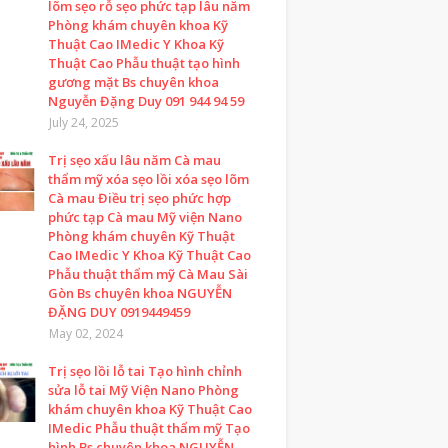
lõm sẹo rỗ sẹo phức tạp lâu năm
Phòng khám chuyên khoa Kỹ
Thuật Cao IMedic Y Khoa Kỹ
Thuật Cao Phẫu thuật tạo hình
gương mặt Bs chuyên khoa
Nguyễn Đặng Duy 091 944 94 59
July 24, 2025
Trị sẹo xấu lâu năm Cà mau
thẩm mỹ xóa sẹo lồi xóa sẹo lõm
Cà mau Điều trị sẹo phức hợp
phức tạp Cà mau Mỹ viện Nano
Phòng khám chuyên Kỹ Thuật
Cao IMedic Y Khoa Kỹ Thuật Cao
Phẫu thuật thẩm mỹ Cà Mau Sài
Gòn Bs chuyên khoa NGUYỄN
ĐẶNG DUY 0919449459
May 02, 2024
Trị sẹo lồi lỗ tai Tạo hình chỉnh
sửa lỗ tai Mỹ Viện Nano Phòng
khám chuyên khoa Kỹ Thuật Cao
IMedic Phẫu thuật thẩm mỹ Tạo
hình Bs chuyên khoa NGUYỄN