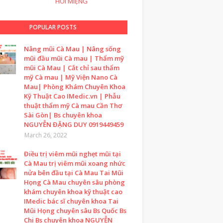
HÔI MIỆNG
POPULAR POSTS
Nâng mũi Cà Mau | Nâng sống
mũi đầu mũi Cà mau | Thẩm mỹ
mũi Cà Mau | Cắt chỉ sau thẩm
mỹ Cà mau | Mỹ Viện Nano Cà
Mau| Phòng Khám Chuyên Khoa
Kỹ Thuật Cao IMedic.vn | Phẫu
thuật thẩm mỹ Cà mau Cần Thơ
Sài Gòn| Bs chuyên khoa
NGUYỄN ĐẶNG DUY 0919449459
March 26, 2022
Điều trị viêm mũi nghẹt mũi tại
Cà Mau trị viêm mũi xoang nhức
nửa bên đầu tại Cà Mau Tai Mũi
Họng Cà Mau chuyên sâu phòng
khám chuyên khoa kỹ thuật cao
IMedic bác sĩ chuyên khoa Tai
Mũi Họng chuyên sâu Bs Quốc Bs
Chi Bs chuyên khoa NGUYỄN