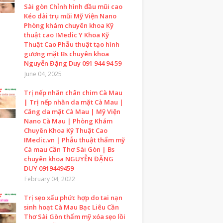
Sài gòn Chỉnh hình đầu mũi cao
Kéo dài trụ mũi Mỹ Viện Nano
Phòng khám chuyên khoa Kỹ
thuật cao IMedic Y Khoa Kỹ
Thuật Cao Phẫu thuật tạo hình
gương mặt Bs chuyên khoa
Nguyễn Đặng Duy 091 944 94 59
June 04, 2025
Trị nếp nhăn chân chim Cà Mau
| Trị nếp nhăn da mặt Cà Mau |
Căng da mặt Cà Mau | Mỹ Viện
Nano Cà Mau | Phòng Khám
Chuyên Khoa Kỹ Thuật Cao
IMedic.vn | Phẫu thuật thẩm mỹ
Cà mau Cần Thơ Sài Gòn | Bs
chuyên khoa NGUYỄN ĐẶNG
DUY 0919449459
February 04, 2022
Trị sẹo xấu phức hợp do tai nạn
sinh hoạt Cà Mau Bạc Liêu Cần
Thơ Sài Gòn thẩm mỹ xóa sẹo lồi