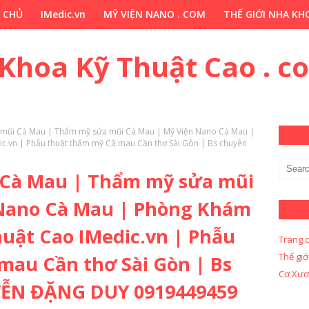
 CHỦ
IMedic.vn
MỸ VIỆN NANO . COM
THẾ GIỚI NHA KHO
ẢO DƯỢC . COM
Y KHOA KỸ THUẬT CAO . COM
Y KHOA KỸ 
 Khoa Kỹ Thuật Cao . c
 mũi Cà Mau | Thẩm mỹ sửa mũi Cà Mau | Mỹ Viện Nano Cà Mau |
.vn | Phẫu thuật thẩm mỹ Cà mau Cần thơ Sài Gòn | Bs chuyên
 Cà Mau | Thẩm mỹ sửa mũi
 Nano Cà Mau | Phòng Khám
uật Cao IMedic.vn | Phẫu
Trang 
Thế giớ
mau Cần thơ Sài Gòn | Bs
Cơ Xươ
ỄN ĐẶNG DUY 0919449459