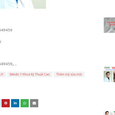
449459
y
9459,, ,
UY
IMedic Y Khoa Kỹ Thuật Cao
Thẩm mỹ sửa mũi