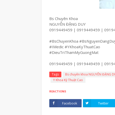
Bs Chuyên Khoa
NGUYỄN ĐẶNG DUY
0919449459 | 0919449459 | 0919
#BsChuyenKhoa #BsNguyenDangDu
#IMedic #YKhoaKyThuatCao
#DieuTriThamMyGuongMat
0919449459 | 0919449459 | 091944
Tags
Bs chuyên khoa NGUYỄN ĐẶNG D
Y Khoa Kỹ Thuật Cao
REACTIONS
Facebook
Twitter