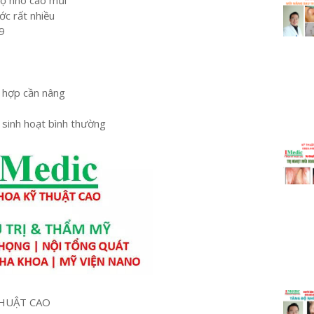
độ nhô cao mũi
c rất nhiều
9
ù hợp cần nâng
 sinh hoạt bình thường
HUẬT CAO