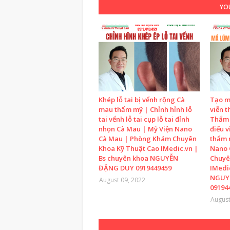
YOU
Khép lỗ tai bị vểnh rộng Cà
Tạo m
mau thẩm mỹ | Chỉnh hỉnh lỗ
viễn t
tai vểnh lỗ tai cụp lỗ tai đỉnh
Thẩm 
nhọn Cà Mau | Mỹ Viện Nano
điếu v
Cà Mau | Phòng Khám Chuyên
thẩm 
Khoa Kỹ Thuật Cao IMedic.vn |
Nano 
Bs chuyên khoa NGUYỄN
Chuyê
ĐẶNG DUY 0919449459
IMedi
NGUY
August 09, 2022
09194
August