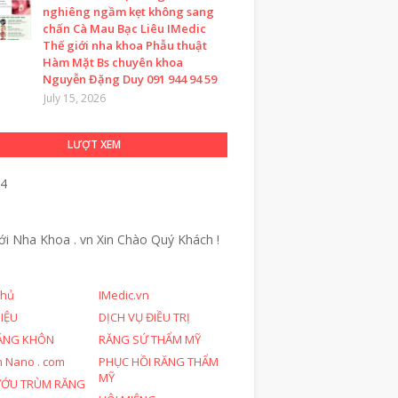
nghiêng ngầm kẹt không sang
chấn Cà Mau Bạc Liêu IMedic
Thế giới nha khoa Phẫu thuật
Hàm Mặt Bs chuyên khoa
Nguyễn Đặng Duy 091 944 94 59
July 15, 2026
LƯỢT XEM
84
ới Nha Khoa . vn
Xin Chào Quý Khách !
chủ
IMedic.vn
HIỆU
DỊCH VỤ ĐIỀU TRỊ
ĂNG KHÔN
RĂNG SỨ THẨM MỸ
n Nano . com
PHỤC HỒI RĂNG THẨM
MỸ
ƯỚU TRÙM RĂNG