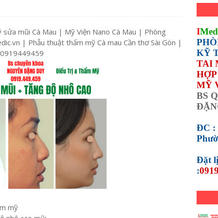
I
Med
 sửa mũi Cà Mau | Mỹ Viện Nano Cà Mau | Phòng
PHÒ
ic.vn | Phẫu thuật thẩm mỹ Cà mau Cần thơ Sài Gòn |
KỸ 
 0919449459
TAI
HỢP 
MỸ 
BS Q
ĐẶN
ĐC :
Phườ
Đặt 
:
0919
ẩm mỹ