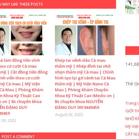
 MAY LIKE THESE POSTS
á lúm đồng tiền vĩnh
Khép tai vểnh dão Cà mau
141,6
heo cơ cười Cà mau
thẩm mỹ | Khép đỉnh tai nhô
mỹ | Cắt đồng tiền đồng
nhọn thẩm mỹ Cà mau | Chỉnh
ĩnh viễn theo cơ cười
hình tạo lại gờ vành tai Cà Mau
Thế Gi
mỹ Cà mau | Mỹ Viện
thẩm mỹ | Mỹ Viện Nano Cà
Cà Mau | Phòng Khám
Mau | Phòng Khám Chuyên
n Khoa Kỹ Thuật Cao
Khoa Kỹ Thuật Cao IMedic.vn |
c.vn | Bs chuyên khoa
Bs chuyên khoa NGUYỄN
Trang 
ỄN ĐẶNG DUY
ĐẶNG DUY 0919449459
GIỚI T
49459
August 02, 2022
NHỔ R
 09, 2022
Mỹ Việ
CẮT N
POST A COMMENT