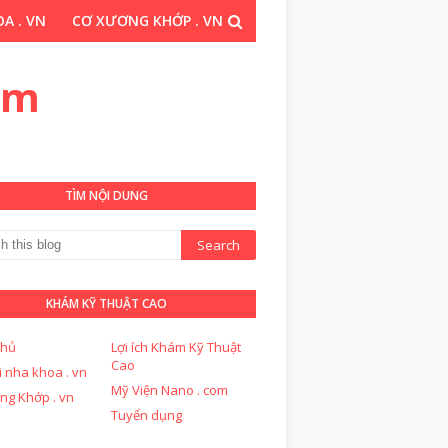
A . VN
CƠ XƯƠNG KHỚP . VN
THUẬT CAO . COM
om
TÌM NỘI DUNG
KHÁM KỸ THUẬT CAO
chủ
Lợi ích Khám Kỹ Thuật
Cao
i nha khoa . vn
Mỹ Viện Nano . com
ng Khớp . vn
Tuyển dụng