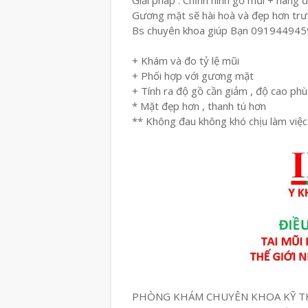
Giải pháp : Chỉnh hình gồ mũi + nâng 
Gương mặt sẽ hài hoà và đẹp hơn trướ
Bs chuyên khoa giúp Bạn 091944945
+ Khám và đo tỷ lệ mũi
+ Phối hợp với gương mặt
+ Tính ra độ gồ cần giảm , độ cao ph
* Mặt đẹp hơn , thanh tú hơn
** Không đau không khó chịu làm việc
PHÒNG KHÁM CHUYÊN KHOA KỸ T