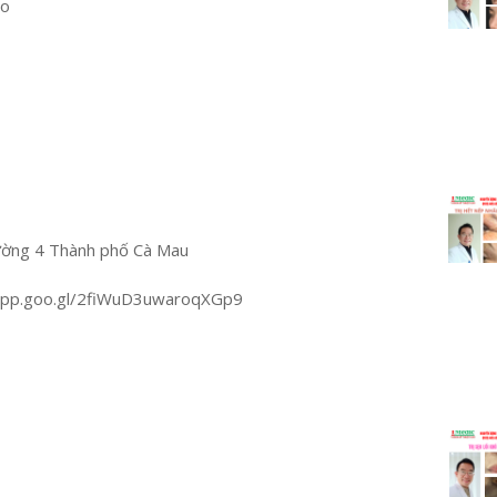
ao
ường 4 Thành phố Cà Mau
.app.goo.gl/2fiWuD3uwaroqXGp9