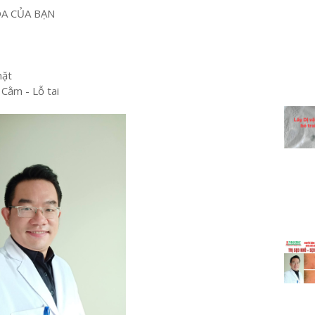
OA CỦA BẠN
mặt
 Cằm - Lỗ tai