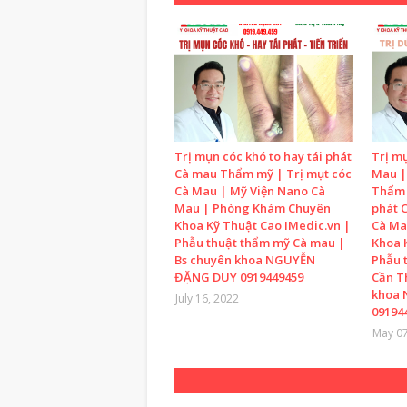
Trị mụn cóc khó to hay tái phát
Trị mụ
Cà mau Thẩm mỹ | Trị mụt cóc
Mau |
Cà Mau | Mỹ Viện Nano Cà
Thẩm 
Mau | Phòng Khám Chuyên
phát 
Khoa Kỹ Thuật Cao IMedic.vn |
Cà Ma
Phẫu thuật thẩm mỹ Cà mau |
Khoa 
Bs chuyên khoa NGUYỄN
Phẫu 
ĐẶNG DUY 0919449459
Cần T
khoa
July 16, 2022
09194
May 07