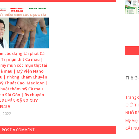
n cóc dạng tái phát Cà
 Trị mụn thịt Cà mau |
mỹ mụn cóc mụn thịt tái
Cà mau | Mỹ Viện Nano
u | Phòng Khám Chuyên
Thế Gi
Kỹ Thuật Cao IMedic.vn |
thuật thẩm mỹ Cà mau
hơ Sài Gòn | Bs chuyên
Trang 
 NGUYỄN ĐẶNG DUY
GIỚI T
49459
NHỔ R
, 2022
Mỹ Việ
CẮT N
POST A COMMENT