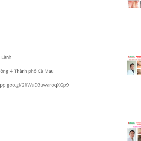
u Lành
ường 4 Thành phố Cà Mau
.app.goo.gl/2fiWuD3uwaroqXGp9