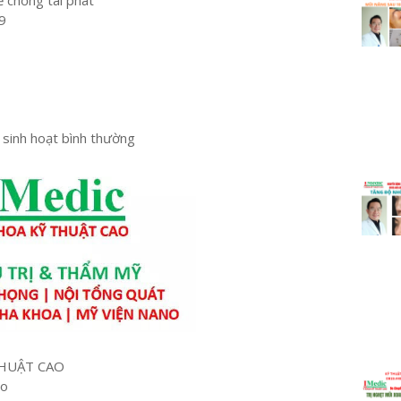
ễ chống tái phát
9
 sinh hoạt bình thường
HUẬT CAO
ao