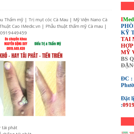
I
Med
mau Thẩm mỹ | Trị mụt cóc Cà Mau | Mỹ Viện Nano Cà
PHÒ
huật Cao IMedic.vn | Phẫu thuật thẩm mỹ Cà mau |
KỸ 
 0919449459
TAI
HỢP 
MỸ 
BS Q
ĐẶN
ĐC :
Phườ
Đặt 
:
0919
y tái phát