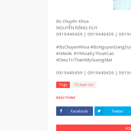
Bs Chuyên Khoa
NGUYỄN ĐẶNG DUY
0919449459 | 0919449459 | 0919
#BsChuyenKhoa #BsNguyenDangDu
#IMedic #YKhoaKyThuatCao
#DieuTriThamMyGuongMat
0919449459 | 0919449459 | 0919
Tags
Trị mụn cóc
REACTIONS
Facebook
Twitter
YOU