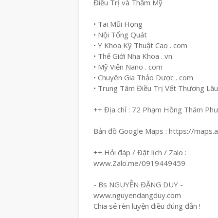
Điều Trị và Thẩm Mỹ
• Tai Mũi Họng
• Nội Tổng Quát
• Y Khoa Kỹ Thuật Cao . com
• Thế Giới Nha Khoa . vn
• Mỹ Viện Nano . com
• Chuyên Gia Thảo Dược . com
• Trung Tâm Điều Trị Vết Thương Lâ
++ Địa chỉ : 72 Phạm Hồng Thám Ph
Bản đồ Google Maps : https://maps
++ Hỏi đáp / Đặt lịch / Zalo :
www.Zalo.me/0919449459
- Bs NGUYỄN ĐẶNG DUY -
www.nguyendangduy.com
Chia sẻ rèn luyện điều đúng đắn !