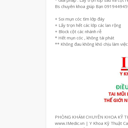
* Giải pháp : Lấy trọn lớp sâu và cột r
Bs chuyên khoa giúp Bạn 091944945
+ Soi mụn cóc tìm lớp đáy
+ Lấy trọn hết các lớp các lan rộng
+ Block cột các nhánh rễ
* Hết mụn cóc , không tái phát
** Không đau không khó chịu làm việc
PHÒNG KHÁM CHUYÊN KHOA KỸ T
www.IMedic.vn | Y Khoa Kỹ Thuật C