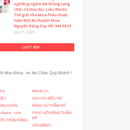
nghiêng ngầm kẹt không sang
chấn Cà Mau Bạc Liêu IMedic
Thế giới nha khoa Phẫu thuật
Hàm Mặt Bs chuyên khoa
Nguyễn Đặng Duy 091 944 94 59
July 15, 2026
LƯỢT XEM
ới Nha Khoa . vn
Xin Chào Quý Khách !
chủ
IMedic.vn
HIỆU
DỊCH VỤ ĐIỀU TRỊ
ĂNG KHÔN
RĂNG SỨ THẨM MỸ
n Nano . com
PHỤC HỒI RĂNG THẨM
MỸ
ƯỚU TRÙM RĂNG
HÔI MIỆNG