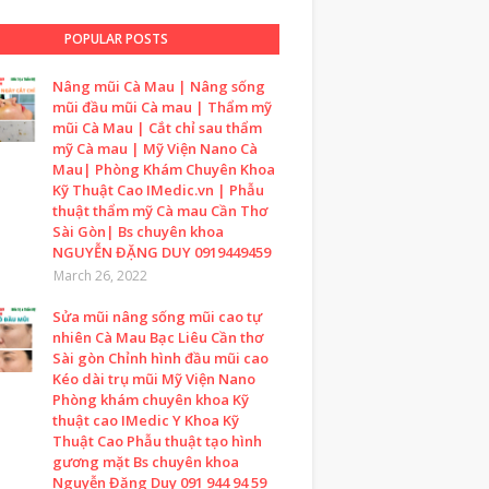
POPULAR POSTS
Nâng mũi Cà Mau | Nâng sống
mũi đầu mũi Cà mau | Thẩm mỹ
mũi Cà Mau | Cắt chỉ sau thẩm
mỹ Cà mau | Mỹ Viện Nano Cà
Mau| Phòng Khám Chuyên Khoa
Kỹ Thuật Cao IMedic.vn | Phẫu
thuật thẩm mỹ Cà mau Cần Thơ
Sài Gòn| Bs chuyên khoa
NGUYỄN ĐẶNG DUY 0919449459
March 26, 2022
Sửa mũi nâng sống mũi cao tự
nhiên Cà Mau Bạc Liêu Cần thơ
Sài gòn Chỉnh hình đầu mũi cao
Kéo dài trụ mũi Mỹ Viện Nano
Phòng khám chuyên khoa Kỹ
thuật cao IMedic Y Khoa Kỹ
Thuật Cao Phẫu thuật tạo hình
gương mặt Bs chuyên khoa
Nguyễn Đặng Duy 091 944 94 59