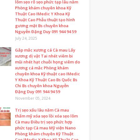
lõm sẹo rỗ sẹo phức tạp lâu năm
Phòng khám chuyên khoa Kỹ
Thuật Cao IMedic Y Khoa Kỹ
Thuật Cao Phẫu thuật tạo hình
gương mặt Bs chuyên khoa
Nguyễn Đặng Duy 091 944 94 59
July 24, 2025
Gắp mắc xương cá Cà mau Lấy
xương dị vật Tai nhét viêm bi
mũi nhét hạt chuỗi họng viêm do
xương cá mắc Phòng khám
chuyên khoa Kỹ thuật cao IMedic
Y Khoa Kỹ Thuật Cao Bs Quốc Bs
Chi Bs chuyên khoa Nguyễn
Đặng Duy 091 944 94 59
November 05, 2024
Trị sẹo xấu lâu năm Cà mau
thẩm mỹ xóa sẹo lồi xóa sẹo lõm
Cà mau Điều trị sẹo phức hợp
phức tạp Cà mau Mỹ viện Nano
Phòng khám chuyên Kỹ Thuật
Cao IMedic Y Khoa Kỹ Thuật Cao