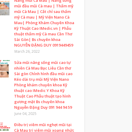
Nâng mũi Cà Mau | Nâng sống
mũi đầu mũi Cà mau | Thẩm mỹ
mũi Cà Mau | Cắt chỉ sau thẩm
mỹ Cà mau | Mỹ Viện Nano Cà
Mau| Phòng Khám Chuyên Khoa
Kỹ Thuật Cao IMedic.vn | Phẫu
thuật thẩm mỹ Cà mau Cần Thơ
Sài Gòn| Bs chuyên khoa
NGUYỄN ĐẶNG DUY 0919449459
March 26, 2022
Sửa mũi nâng sống mũi cao tự
nhiên Cà Mau Bạc Liêu Cần thơ
Sài gòn Chỉnh hình đầu mũi cao
Kéo dài trụ mũi Mỹ Viện Nano
Phòng khám chuyên khoa Kỹ
thuật cao IMedic Y Khoa Kỹ
Thuật Cao Phẫu thuật tạo hình
gương mặt Bs chuyên khoa
Nguyễn Đặng Duy 091 944 94 59
June 04, 2025
Điều trị viêm mũi nghẹt mũi tại
Cà Mau trị viêm mũi xoang nhức