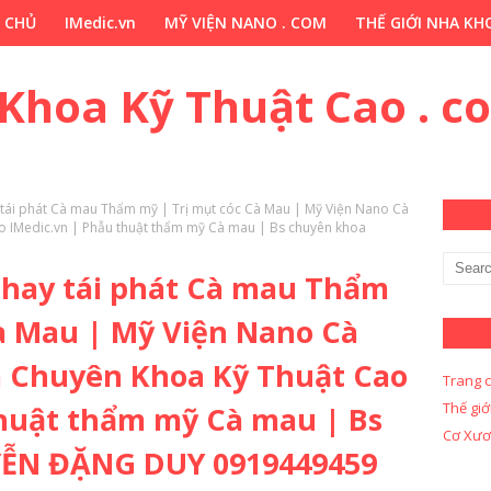
 CHỦ
IMedic.vn
MỸ VIỆN NANO . COM
THẾ GIỚI NHA KHO
ẢO DƯỢC . COM
Y KHOA KỸ THUẬT CAO . COM
Y KHOA KỸ 
 Khoa Kỹ Thuật Cao . c
 tái phát Cà mau Thẩm mỹ | Trị mụt cóc Cà Mau | Mỹ Viện Nano Cà
 IMedic.vn | Phẫu thuật thẩm mỹ Cà mau | Bs chuyên khoa
 hay tái phát Cà mau Thẩm
à Mau | Mỹ Viện Nano Cà
 Chuyên Khoa Kỹ Thuật Cao
Trang 
Thế giớ
thuật thẩm mỹ Cà mau | Bs
Cơ Xươ
ỄN ĐẶNG DUY 0919449459