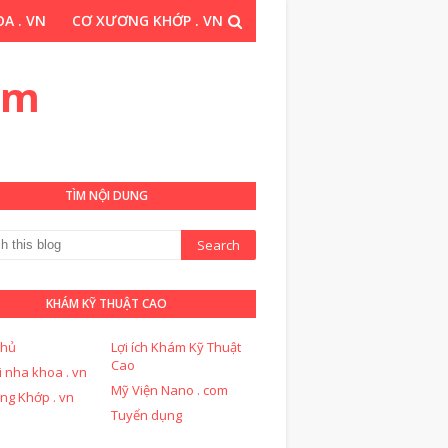
A . VN
CƠ XƯƠNG KHỚP . VN
THUẬT CAO . COM
om
TÌM NỘI DUNG
KHÁM KỸ THUẬT CAO
chủ
Lợi ích Khám Kỹ Thuật
Cao
i nha khoa . vn
Mỹ Viện Nano . com
ng Khớp . vn
Tuyển dụng