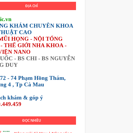
ĐỊA CHỈ
ic.vn
NG KHÁM CHUYÊN KHOA
THUẬT CAO
 MŨI HỌNG - NỘI TỔNG
- THẾ GIỚI NHA KHOA -
VIỆN NANO
UỐC - BS CHI - BS NGUYỄN
G DUY
 72 - 74 Phạm Hồng Thám,
ng 4 , Tp Cà Mau
lịch khám &
góp ý
.449.459
ĐỌC NHIỀU