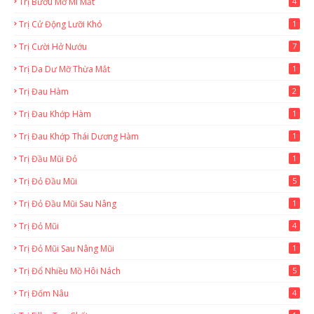
Trị Bướu Mỡ Mi Mắt
4
Trị Cử Động Lưỡi Khó
1
Trị Cười Hở Nướu
7
Trị Da Dư Mỡ Thừa Mắt
1
Trị Đau Hàm
2
Trị Đau Khớp Hàm
1
Trị Đau Khớp Thái Dương Hàm
1
Trị Đầu Mũi Đỏ
1
Trị Đỏ Đầu Mũi
5
Trị Đỏ Đầu Mũi Sau Nâng
1
Trị Đỏ Mũi
4
Trị Đỏ Mũi Sau Nâng Mũi
1
Trị Đổ Nhiều Mồ Hôi Nách
5
Trị Đốm Nâu
4