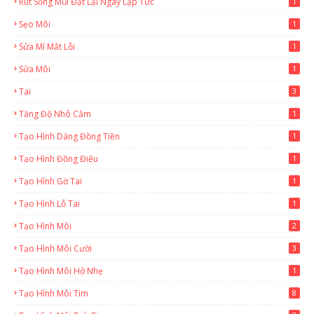
Rút Sống Mũi Đặt Lại Ngay Lặp Tức
1
Sẹo Môi
1
Sửa Mí Mắt Lỗi
1
Sửa Môi
1
Tai
3
Tăng Độ Nhô Cằm
1
Tạo Hình Dáng Đồng Tiền
1
Tạo Hình Đồng Điếu
1
Tạo Hình Gờ Tai
1
Tạo Hình Lỗ Tai
1
Tạo Hình Môi
2
Tạo Hình Môi Cười
3
Tạo Hình Môi Hở Nhẹ
1
Tạo Hình Môi Tim
8