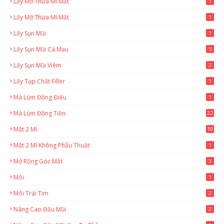
Lấy Mỡ Thừa Mi Mắt
1
Lấy Mỡ Thừa Mí Mắt
1
Lấy Sụn Mũi
1
Lấy Sụn Mũi Cà Mau
5
Lấy Sụn Mũi Viêm
2
Lấy Tạp Chất Filler
1
Má Lúm Đồng Điếu
1
Má Lúm Đồng Tiền
22
Mắt 2 Mí
10
Mắt 2 Mí Không Phẫu Thuật
1
Mở Rộng Góc Mắt
3
Môi
1
Môi Trái Tim
2
Nâng Cao Đầu Mũi
2