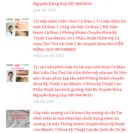
Nguyễn Đặng Duy 091 944 94 59
June 04, 2025
Trị nếp nhăn chân chim Cà Mau | Trị nếp nhăn da
mặt Cà Mau | Căng da mặt Cà Mau | Mỹ Viện
Nano Cà Mau | Phòng Khám Chuyên Khoa Kỹ
Thuật Cao IMedic.vn | Phẫu thuật thẩm mỹ Cà
mau Cần Thơ Sài Gòn | Bs chuyên khoa NGUYỄN
ĐẶNG DUY 0919449459
February 04, 2022
Trị sẹo xấu phức hợp do tai nạn sinh hoạt Cà Mau
Bạc Liêu Cần Thơ Sài Gòn thẩm mỹ xóa sẹo lồi lõm
sẹo rỗ sẹo phức tạp lâu năm Phòng khám chuyên
khoa Kỹ Thuật Cao IMedic Y Khoa Kỹ Thuật Cao
Phẫu thuật tạo hình gương mặt Bs chuyên khoa
Nguyễn Đặng Duy 091 944 94 59
July 24, 2025
Gắp mắc xương cá Cà mau Lấy xương dị vật Tai
nhét viêm bi mũi nhét hạt chuỗi họng viêm do
xương cá mắc Phòng khám chuyên khoa Kỹ thuật
cao IMedic Y Khoa Kỹ Thuật Cao Bs Quốc Bs Chi Bs