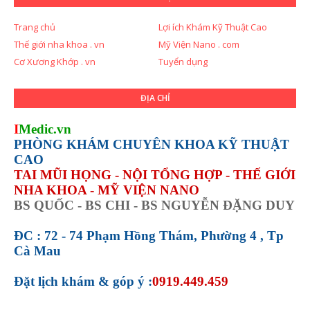
Trang chủ
Lợi ích Khám Kỹ Thuật Cao
Thế giới nha khoa . vn
Mỹ Viện Nano . com
Cơ Xương Khớp . vn
Tuyển dụng
ĐỊA CHỈ
I
Medic.vn
PHÒNG KHÁM CHUYÊN KHOA KỸ THUẬT
CAO
TAI MŨI HỌNG - NỘI TỔNG HỢP - THẾ GIỚI
NHA KHOA - MỸ VIỆN NANO
BS QUỐC - BS CHI - BS NGUYỄN ĐẶNG DUY
ĐC : 72 - 74 Phạm Hồng Thám, Phường 4 , Tp
Cà Mau
Đặt lịch khám &
góp ý :
0919.449.459