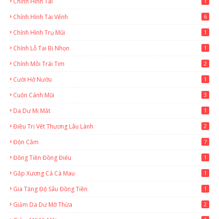
Chỉnh Hình Tai
1
Chỉnh Hình Tai Vểnh
6
Chỉnh Hình Trụ Mũi
1
Chỉnh Lỗ Tai Bị Nhọn
1
Chỉnh Môi Trái Tim
2
Cười Hở Nướu
1
Cuộn Cánh Mũi
3
Da Dư Mi Mắt
1
Điều Trị Vết Thương Lâu Lành
2
Độn Cằm
7
Đồng Tiền Đồng Điếu
1
Gắp Xương Cá Cà Mau
1
Gia Tăng Độ Sâu Đồng Tiền
1
Giảm Da Dư Mỡ Thừa
2