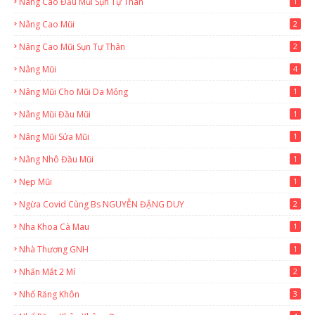
Nâng Cao Đầu Mũi Sụn Tự Thân
1
Nâng Cao Mũi
2
Nâng Cao Mũi Sụn Tự Thân
2
Nâng Mũi
4
Nâng Mũi Cho Mũi Da Mỏng
1
Nâng Mũi Đầu Mũi
1
Nâng Mũi Sửa Mũi
1
Nâng Nhô Đầu Mũi
1
Nẹp Mũi
1
Ngừa Covid Cùng Bs NGUYỄN ĐẶNG DUY
2
Nha Khoa Cà Mau
1
Nhà Thương GNH
1
Nhấn Mắt 2 Mí
2
Nhổ Răng Khôn
3