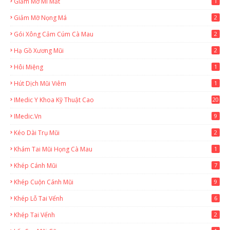
Giảm Mỡ Mi Mắt
1
Giảm Mỡ Nọng Má
2
Gói Xông Cảm Cúm Cà Mau
2
Hạ Gồ Xương Mũi
2
Hôi Miệng
1
Hút Dịch Mũi Viêm
1
IMedic Y Khoa Kỹ Thuật Cao
20
2
IMedic.vn
9
Kéo Dài Trụ Mũi
2
Khám Tai Mũi Họng Cà Mau
1
Khép Cánh Mũi
7
Khép Cuộn Cánh Mũi
9
Khép Lỗ Tai Vểnh
6
Khép Tai Vểnh
2