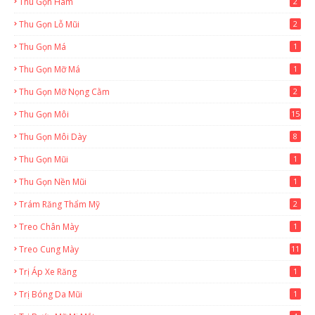
Thu Gọn Hàm
2
Thu Gọn Lỗ Mũi
2
Thu Gọn Má
1
Thu Gọn Mỡ Má
1
Thu Gọn Mỡ Nọng Cằm
2
Thu Gọn Môi
15
Thu Gọn Môi Dày
8
Thu Gọn Mũi
1
Thu Gọn Nền Mũi
1
Trám Răng Thẩm Mỹ
2
Treo Chân Mày
1
Treo Cung Mày
11
Trị Áp Xe Răng
1
Trị Bóng Da Mũi
1