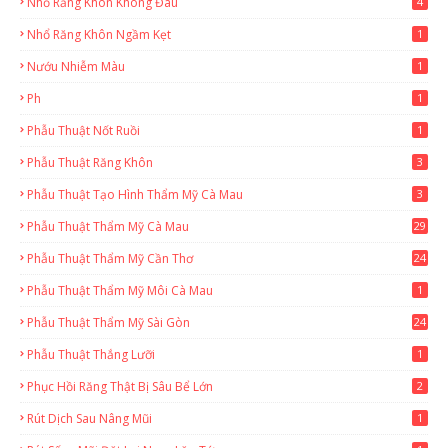
Nhổ Răng Khôn Không Đau
4
Nhổ Răng Khôn Ngầm Kẹt
1
Nướu Nhiễm Màu
1
Ph
1
Phẫu Thuật Nốt Ruồi
1
Phẫu Thuật Răng Khôn
3
Phẫu Thuật Tạo Hình Thẩm Mỹ Cà Mau
3
Phẫu Thuật Thẩm Mỹ Cà Mau
29
2
Phẫu Thuật Thẩm Mỹ Cần Thơ
24
9
Phẫu Thuật Thẩm Mỹ Môi Cà Mau
1
Phẫu Thuật Thẩm Mỹ Sài Gòn
24
1
Phẫu Thuật Thắng Lưỡi
1
Phục Hồi Răng Thật Bị Sâu Bể Lớn
2
Rút Dịch Sau Nâng Mũi
1