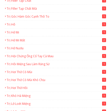
Trị Filler Tạp Chất
1
Trị Filler Tạp Chất Mũi
1
Trị Góc Hàm Góc Cạnh Thô To
1
Trị Hô
1
Trị Hở Mi
1
Trị Hở Mi Mắt
2
Trị Hở Nướu
1
Trị Hội Chứng Ống Cổ Tay Cà Mau
1
Trị Hôi Miệng Sau Làm Răng Sứ
1
Trị Hơi Thở Có Mùi
1
Trị Hơi Thở Có Mùi Khó Chịu
1
Trị Hơi Thở Hôi
1
Trị Khó Há Miệng
1
Trị Lở Loét Miệng
1