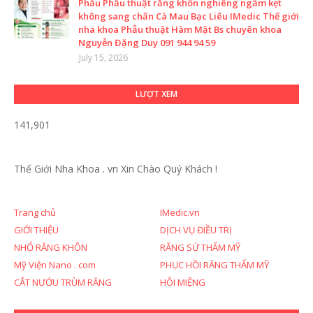
Phẫu Phẫu thuật răng khôn nghiêng ngầm kẹt
không sang chấn Cà Mau Bạc Liêu IMedic Thế giới
nha khoa Phẫu thuật Hàm Mặt Bs chuyên khoa
Nguyễn Đặng Duy 091 944 94 59
July 15, 2026
LƯỢT XEM
141,901
Thế Giới Nha Khoa . vn
Xin Chào Quý Khách !
Trang chủ
IMedic.vn
GIỚI THIỆU
DỊCH VỤ ĐIỀU TRỊ
NHỔ RĂNG KHÔN
RĂNG SỨ THẨM MỸ
Mỹ Viện Nano . com
PHỤC HỒI RĂNG THẨM MỸ
CẮT NƯỚU TRÙM RĂNG
HÔI MIỆNG