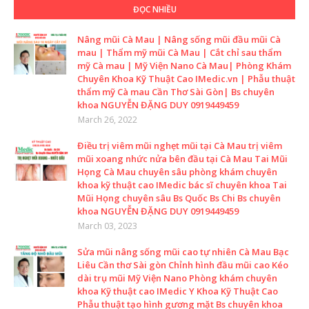
ĐỌC NHIỀU
Nâng mũi Cà Mau | Nâng sống mũi đầu mũi Cà
mau | Thẩm mỹ mũi Cà Mau | Cắt chỉ sau thẩm
mỹ Cà mau | Mỹ Viện Nano Cà Mau| Phòng Khám
Chuyên Khoa Kỹ Thuật Cao IMedic.vn | Phẫu thuật
thẩm mỹ Cà mau Cần Thơ Sài Gòn| Bs chuyên
khoa NGUYỄN ĐẶNG DUY 0919449459
March 26, 2022
Điều trị viêm mũi nghẹt mũi tại Cà Mau trị viêm
mũi xoang nhức nửa bên đầu tại Cà Mau Tai Mũi
Họng Cà Mau chuyên sâu phòng khám chuyên
khoa kỹ thuật cao IMedic bác sĩ chuyên khoa Tai
Mũi Họng chuyên sâu Bs Quốc Bs Chi Bs chuyên
khoa NGUYỄN ĐẶNG DUY 0919449459
March 03, 2023
Sửa mũi nâng sống mũi cao tự nhiên Cà Mau Bạc
Liêu Cần thơ Sài gòn Chỉnh hình đầu mũi cao Kéo
dài trụ mũi Mỹ Viện Nano Phòng khám chuyên
khoa Kỹ thuật cao IMedic Y Khoa Kỹ Thuật Cao
Phẫu thuật tạo hình gương mặt Bs chuyên khoa