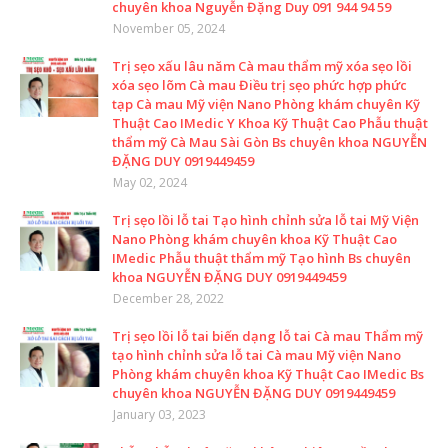
chuyên khoa Nguyễn Đặng Duy 091 944 94 59
November 05, 2024
Trị sẹo xấu lâu năm Cà mau thẩm mỹ xóa sẹo lồi
xóa sẹo lõm Cà mau Điều trị sẹo phức hợp phức
tạp Cà mau Mỹ viện Nano Phòng khám chuyên Kỹ
Thuật Cao IMedic Y Khoa Kỹ Thuật Cao Phẫu thuật
thẩm mỹ Cà Mau Sài Gòn Bs chuyên khoa NGUYỄN
ĐẶNG DUY 0919449459
May 02, 2024
Trị sẹo lồi lỗ tai Tạo hình chỉnh sửa lỗ tai Mỹ Viện
Nano Phòng khám chuyên khoa Kỹ Thuật Cao
IMedic Phẫu thuật thẩm mỹ Tạo hình Bs chuyên
khoa NGUYỄN ĐẶNG DUY 0919449459
December 28, 2022
Trị sẹo lồi lỗ tai biến dạng lỗ tai Cà mau Thẩm mỹ
tạo hình chỉnh sửa lỗ tai Cà mau Mỹ viện Nano
Phòng khám chuyên khoa Kỹ Thuật Cao IMedic Bs
chuyên khoa NGUYỄN ĐẶNG DUY 0919449459
January 03, 2023