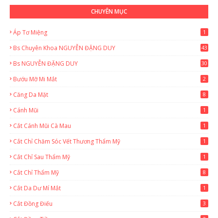
CHUYÊN MỤC
Áp Tơ Miệng
1
Bs Chuyên Khoa NGUYỄN ĐẶNG DUY
43
0
Bs NGUYỄN ĐẶNG DUY
30
Bướu Mỡ Mi Mắt
2
Căng Da Mặt
8
Cánh Mũi
1
Cắt Cánh Mũi Cà Mau
1
Cắt Chỉ Chăm Sóc Vết Thương Thẩm Mỹ
1
Cắt Chỉ Sau Thẩm Mỹ
1
Cắt Chỉ Thẩm Mỹ
8
Cắt Da Dư Mí Mắt
1
Cắt Đồng Điếu
3