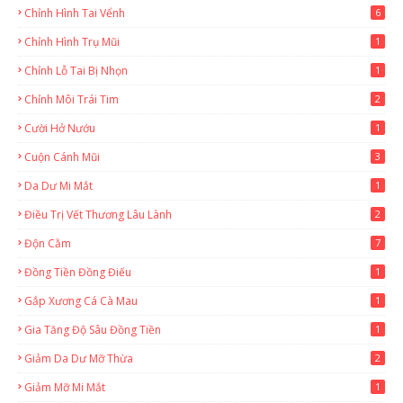
Chỉnh Hình Tai Vểnh
6
Chỉnh Hình Trụ Mũi
1
Chỉnh Lỗ Tai Bị Nhọn
1
Chỉnh Môi Trái Tim
2
Cười Hở Nướu
1
Cuộn Cánh Mũi
3
Da Dư Mi Mắt
1
Điều Trị Vết Thương Lâu Lành
2
Độn Cằm
7
Đồng Tiền Đồng Điếu
1
Gắp Xương Cá Cà Mau
1
Gia Tăng Độ Sâu Đồng Tiền
1
Giảm Da Dư Mỡ Thừa
2
Giảm Mỡ Mi Mắt
1