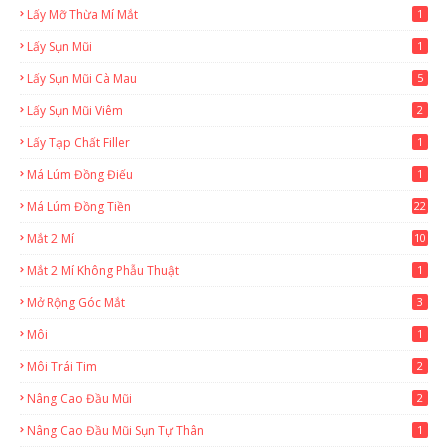
Lấy Mỡ Thừa Mí Mắt
1
Lấy Sụn Mũi
1
Lấy Sụn Mũi Cà Mau
5
Lấy Sụn Mũi Viêm
2
Lấy Tạp Chất Filler
1
Má Lúm Đồng Điếu
1
Má Lúm Đồng Tiền
22
Mắt 2 Mí
10
Mắt 2 Mí Không Phẫu Thuật
1
Mở Rộng Góc Mắt
3
Môi
1
Môi Trái Tim
2
Nâng Cao Đầu Mũi
2
Nâng Cao Đầu Mũi Sụn Tự Thân
1