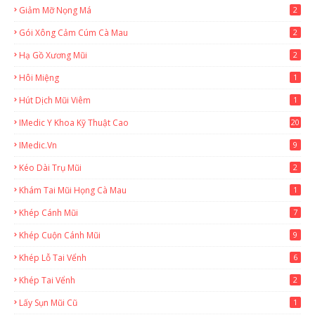
Giảm Mỡ Nọng Má
2
Gói Xông Cảm Cúm Cà Mau
2
Hạ Gồ Xương Mũi
2
Hôi Miệng
1
Hút Dịch Mũi Viêm
1
IMedic Y Khoa Kỹ Thuật Cao
20
2
IMedic.vn
9
Kéo Dài Trụ Mũi
2
Khám Tai Mũi Họng Cà Mau
1
Khép Cánh Mũi
7
Khép Cuộn Cánh Mũi
9
Khép Lỗ Tai Vểnh
6
Khép Tai Vểnh
2
Lấy Sụn Mũi Cũ
1