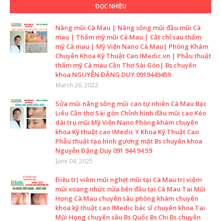
ĐỌC NHIỀU
Nâng mũi Cà Mau | Nâng sống mũi đầu mũi Cà
mau | Thẩm mỹ mũi Cà Mau | Cắt chỉ sau thẩm
mỹ Cà mau | Mỹ Viện Nano Cà Mau| Phòng Khám
Chuyên Khoa Kỹ Thuật Cao IMedic.vn | Phẫu thuật
thẩm mỹ Cà mau Cần Thơ Sài Gòn| Bs chuyên
khoa NGUYỄN ĐẶNG DUY 0919449459
March 26, 2022
Sửa mũi nâng sống mũi cao tự nhiên Cà Mau Bạc
Liêu Cần thơ Sài gòn Chỉnh hình đầu mũi cao Kéo
dài trụ mũi Mỹ Viện Nano Phòng khám chuyên
khoa Kỹ thuật cao IMedic Y Khoa Kỹ Thuật Cao
Phẫu thuật tạo hình gương mặt Bs chuyên khoa
Nguyễn Đặng Duy 091 944 94 59
June 04, 2025
Điều trị viêm mũi nghẹt mũi tại Cà Mau trị viêm
mũi xoang nhức nửa bên đầu tại Cà Mau Tai Mũi
Họng Cà Mau chuyên sâu phòng khám chuyên
khoa kỹ thuật cao IMedic bác sĩ chuyên khoa Tai
Mũi Họng chuyên sâu Bs Quốc Bs Chi Bs chuyên