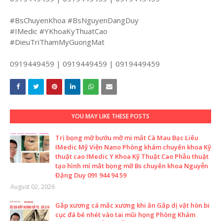
#BsChuyenKhoa #BsNguyenDangDuy
#IMedic #YKhoaKyThuatCao
#DieuTriThamMyGuongMat
0919449459 | 0919449459 | 0919449459
YOU MAY LIKE THESE POSTS
Trị bọng mỡ bướu mỡ mi mắt Cà Mau Bạc Liêu
IMedic Mỹ Viện Nano Phòng khám chuyên khoa Kỹ
thuật cao IMedic Y Khoa Kỹ Thuật Cao Phẫu thuật
tạo hình mí mắt bọng mỡ Bs chuyên khoa Nguyễn
Đặng Duy 091 944 94 59
August 02, 2026
Gắp xương cá mắc xương khi ăn Gắp dị vật hòn bi
cục đá bé nhét vào tai mũi họng Phòng Khám