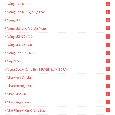
Nâng Cao Mũi
2
Nâng Cao Mũi Sụn Tự Thân
2
Nâng Mũi
4
Nâng Mũi Cho Mũi Da Mỏng
1
Nâng Mũi Đầu Mũi
1
Nâng Mũi Sửa Mũi
1
Nâng Nhô Đầu Mũi
1
Nẹp Mũi
1
Ngừa Covid Cùng Bs NGUYỄN ĐẶNG DUY
2
Nha Khoa Cà Mau
1
Nhà Thương GNH
1
Nhấn Mắt 2 Mí
2
Nhổ Răng Khôn
3
Nhổ Răng Khôn Không Đau
4