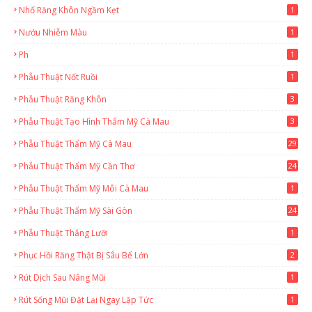
Nhổ Răng Khôn Ngầm Kẹt
1
Nướu Nhiễm Màu
1
Ph
1
Phẫu Thuật Nốt Ruồi
1
Phẫu Thuật Răng Khôn
3
Phẫu Thuật Tạo Hình Thẩm Mỹ Cà Mau
3
Phẫu Thuật Thẩm Mỹ Cà Mau
29
2
Phẫu Thuật Thẩm Mỹ Cần Thơ
24
9
Phẫu Thuật Thẩm Mỹ Môi Cà Mau
1
Phẫu Thuật Thẩm Mỹ Sài Gòn
24
1
Phẫu Thuật Thắng Lưỡi
1
Phục Hồi Răng Thật Bị Sâu Bể Lớn
2
Rút Dịch Sau Nâng Mũi
1
Rút Sống Mũi Đặt Lại Ngay Lặp Tức
1