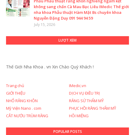
Phẫu Phẫu thuật răng khôn nghiêng ngầm kẹt
không sang chấn Cà Mau Bạc Liêu IMedic Thế giới
nha khoa Phẫu thuật Hàm Mặt Bs chuyên khoa
Nguyễn Đặng Duy 091 944 94 59
July 15, 2026
LƯỢT XEM
Thế Giới Nha Khoa . vn
Xin Chào Quý Khách !
Trang chủ
IMedic.vn
GIỚI THIỆU
DỊCH VỤ ĐIỀU TRỊ
NHỔ RĂNG KHÔN
RĂNG SỨ THẨM MỸ
Mỹ Viện Nano . com
PHỤC HỒI RĂNG THẨM MỸ
CẮT NƯỚU TRÙM RĂNG
HÔI MIỆNG
POPULAR POSTS