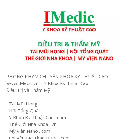
PHÒNG KHÁM CHUYÊN KHOA KỸ THUẬT CAO
www.IMedic.vn | Y Khoa Kỹ Thuật Cao
Điều Trị và Thẩm Mỹ
• Tai Mũi Họng
• Nội Tổng Quát
• Y Khoa Kỹ Thuật Cao . com
• Thế Giới Nha Khoa . vn
• Mỹ Viện Nano . com
• Chuyên Gia Thảo Dược . com