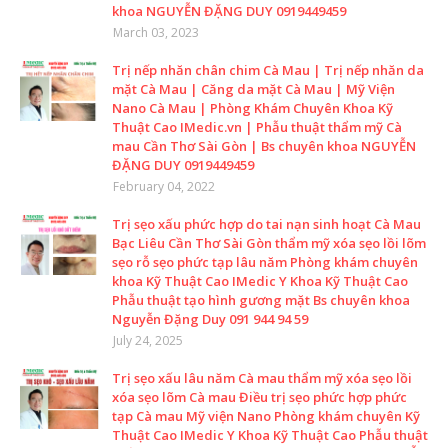
khoa NGUYỄN ĐẶNG DUY 0919449459
March 03, 2023
Trị nếp nhăn chân chim Cà Mau | Trị nếp nhăn da
mặt Cà Mau | Căng da mặt Cà Mau | Mỹ Viện
Nano Cà Mau | Phòng Khám Chuyên Khoa Kỹ
Thuật Cao IMedic.vn | Phẫu thuật thẩm mỹ Cà
mau Cần Thơ Sài Gòn | Bs chuyên khoa NGUYỄN
ĐẶNG DUY 0919449459
February 04, 2022
Trị sẹo xấu phức hợp do tai nạn sinh hoạt Cà Mau
Bạc Liêu Cần Thơ Sài Gòn thẩm mỹ xóa sẹo lồi lõm
sẹo rỗ sẹo phức tạp lâu năm Phòng khám chuyên
khoa Kỹ Thuật Cao IMedic Y Khoa Kỹ Thuật Cao
Phẫu thuật tạo hình gương mặt Bs chuyên khoa
Nguyễn Đặng Duy 091 944 94 59
July 24, 2025
Trị sẹo xấu lâu năm Cà mau thẩm mỹ xóa sẹo lồi
xóa sẹo lõm Cà mau Điều trị sẹo phức hợp phức
tạp Cà mau Mỹ viện Nano Phòng khám chuyên Kỹ
Thuật Cao IMedic Y Khoa Kỹ Thuật Cao Phẫu thuật