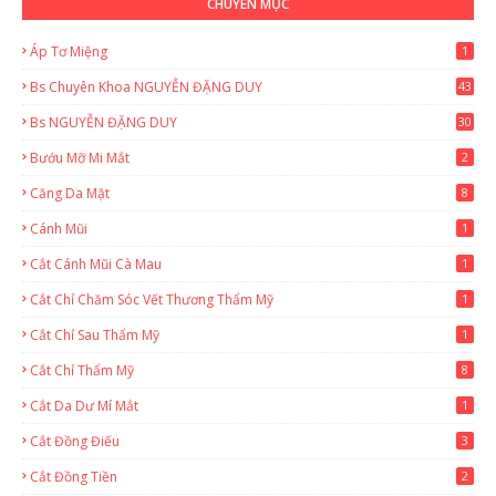
CHUYÊN MỤC
Áp Tơ Miệng
1
Bs Chuyên Khoa NGUYỄN ĐẶNG DUY
43
0
Bs NGUYỄN ĐẶNG DUY
30
Bướu Mỡ Mi Mắt
2
Căng Da Mặt
8
Cánh Mũi
1
Cắt Cánh Mũi Cà Mau
1
Cắt Chỉ Chăm Sóc Vết Thương Thẩm Mỹ
1
Cắt Chỉ Sau Thẩm Mỹ
1
Cắt Chỉ Thẩm Mỹ
8
Cắt Da Dư Mí Mắt
1
Cắt Đồng Điếu
3
Cắt Đồng Tiền
2