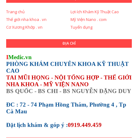
Trang chủ
Lợi ích Khám Kỹ Thuật Cao
Thế giới nha khoa . vn
Mỹ Viện Nano . com
Cơ Xương Khớp . vn
Tuyển dụng
ĐỊA CHỈ
I
Medic.vn
PHÒNG KHÁM CHUYÊN KHOA KỸ THUẬT
CAO
TAI MŨI HỌNG - NỘI TỔNG HỢP - THẾ GIỚI
NHA KHOA - MỸ VIỆN NANO
BS QUỐC - BS CHI - BS NGUYỄN ĐẶNG DUY
ĐC : 72 - 74 Phạm Hồng Thám, Phường 4 , Tp
Cà Mau
Đặt lịch khám &
góp ý :
0919.449.459