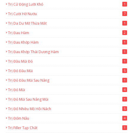
Trị Cử Động Lưỡi Khó
1
Trị Cười Hở Nướu
7
Trị Da Dư Mỡ Thừa Mắt
1
Trị Đau Hàm
2
Trị Đau Khớp Hàm
1
Trị Đau Khớp Thái Dương Hàm
1
Trị Đầu Mũi Đỏ
1
Trị Đỏ Đầu Mũi
5
Trị Đỏ Đầu Mũi Sau Nâng
1
Trị Đỏ Mũi
4
Trị Đỏ Mũi Sau Nâng Mũi
1
Trị Đổ Nhiều Mồ Hôi Nách
5
Trị Đốm Nâu
4
Trị Filler Tạp Chất
1