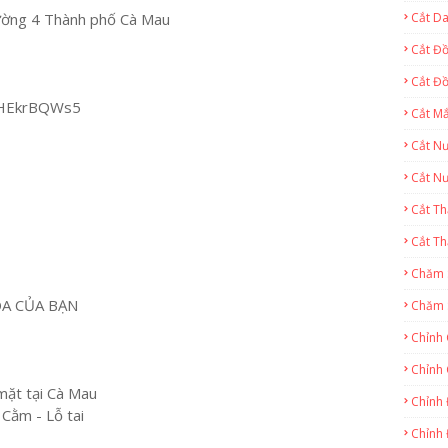
ường 4 Thành phố Cà Mau
Cắt Da
Cắt Đ
Cắt Đồ
mHEkrBQWs5
Cắt Mắ
Cắt N
Cắt N
Cắt Th
Cắt T
Chăm 
OA CỦA BẠN
Chăm 
Chỉnh
Chỉnh 
mặt tại Cà Mau
Chỉnh 
 Cằm - Lỗ tai
Chỉnh 