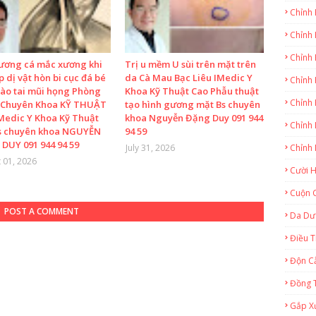
Chỉnh 
Chỉnh
Chỉnh 
ương cá mắc xương khi
Trị u mềm U sùi trên mặt trên
 dị vật hòn bi cục đá bé
da Cà Mau Bạc Liêu IMedic Y
Chỉnh 
vào tai mũi họng Phòng
Khoa Kỹ Thuật Cao Phẫu thuật
Chỉnh 
Chuyên Khoa KỸ THUẬT
tạo hình gương mặt Bs chuyên
Medic Y Khoa Kỹ Thuật
khoa Nguyễn Đặng Duy 091 944
Chỉnh 
s chuyên khoa NGUYỄN
94 59
DUY 091 944 94 59
July 31, 2026
Chỉnh 
 01, 2026
Cười 
Cuộn 
POST A COMMENT
Da Dư
Điều T
Độn 
Đồng 
Gắp X