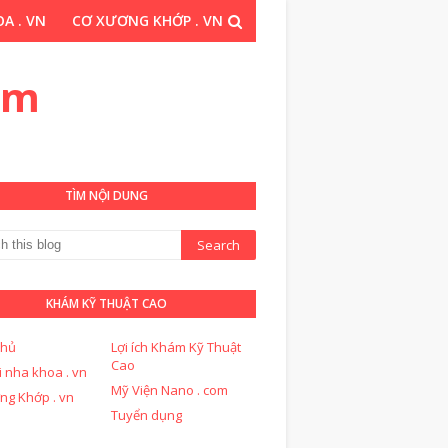
A . VN
CƠ XƯƠNG KHỚP . VN
THUẬT CAO . COM
om
TÌM NỘI DUNG
KHÁM KỸ THUẬT CAO
chủ
Lợi ích Khám Kỹ Thuật
Cao
i nha khoa . vn
Mỹ Viện Nano . com
ng Khớp . vn
Tuyển dụng