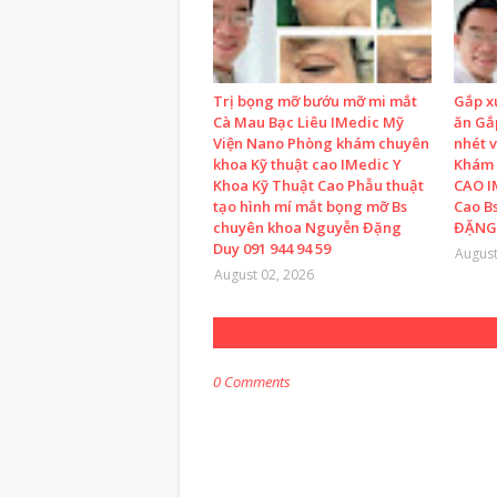
Trị bọng mỡ bướu mỡ mi mắt
Gắp x
Cà Mau Bạc Liêu IMedic Mỹ
ăn Gắp
Viện Nano Phòng khám chuyên
nhét 
khoa Kỹ thuật cao IMedic Y
Khám 
Khoa Kỹ Thuật Cao Phẫu thuật
CAO I
tạo hình mí mắt bọng mỡ Bs
Cao B
chuyên khoa Nguyễn Đặng
ĐẶNG 
Duy 091 944 94 59
August
August 02, 2026
0 Comments