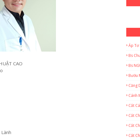
Áp Tơ
Bs Ch
HUẬT CAO
Bs NG
ao
Bướu 
Căng 
Cánh 
Cắt C
Cắt C
Cắt Ch
u Lành
Cắt C