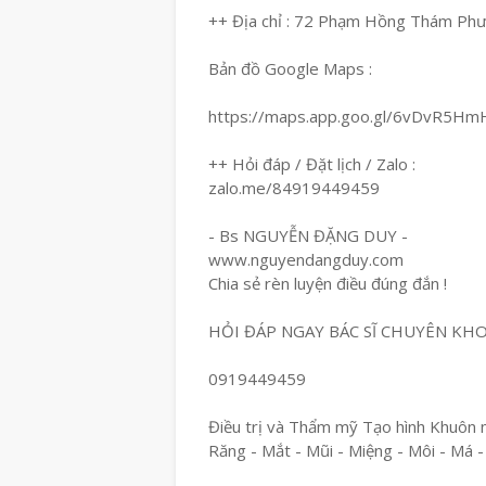
++ Địa chỉ : 72 Phạm Hồng Thám Ph
Bản đồ Google Maps :
https://maps.app.goo.gl/6vDvR5H
++ Hỏi đáp / Đặt lịch / Zalo :
zalo.me/84919449459
- Bs NGUYỄN ĐẶNG DUY -
www.nguyendangduy.com
Chia sẻ rèn luyện điều đúng đắn !
HỎI ĐÁP NGAY BÁC SĨ CHUYÊN KH
0919449459
Điều trị và Thẩm mỹ Tạo hình Khuôn 
Răng - Mắt - Mũi - Miệng - Môi - Má -