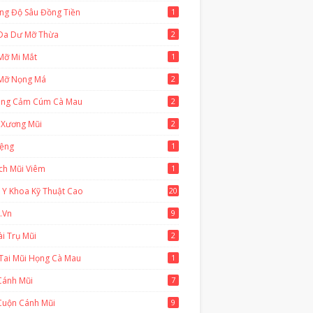
ng Độ Sâu Đồng Tiền
1
Da Dư Mỡ Thừa
2
Mỡ Mi Mắt
1
Mỡ Nọng Má
2
ông Cảm Cúm Cà Mau
2
 Xương Mũi
2
iệng
1
ch Mũi Viêm
1
 Y Khoa Kỹ Thuật Cao
20
2
.vn
9
i Trụ Mũi
2
Tai Mũi Họng Cà Mau
1
Cánh Mũi
7
Cuộn Cánh Mũi
9