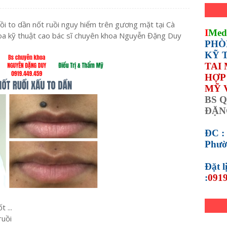
ruồi to dần nốt ruồi nguy hiểm trên gương mặt tại Cà
I
Med
 kỹ thuật cao bác sĩ chuyên khoa Nguyễn Đặng Duy
PHÒ
KỸ 
TAI
HỢP 
MỸ 
BS Q
ĐẶN
ĐC :
Phườ
Đặt 
:
0919
 ...
ruồi