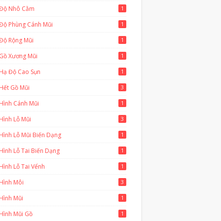
 Độ Nhô Cằm
1
 Độ Phùng Cánh Mũi
1
 Độ Rộng Mũi
1
 Gồ Xương Mũi
1
 Hạ Độ Cao Sụn
1
Hết Gồ Mũi
3
Hình Cánh Mũi
1
Hình Lỗ Mũi
3
Hình Lỗ Mũi Biến Dạng
1
Hình Lỗ Tai Biến Dạng
1
Hình Lỗ Tai Vểnh
1
Hình Môi
3
Hình Mũi
1
Hình Mũi Gồ
1