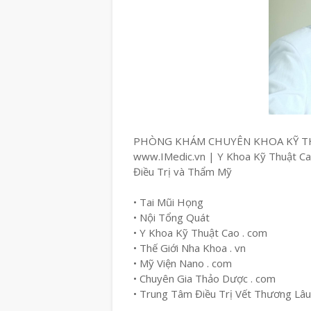
PHÒNG KHÁM CHUYÊN KHOA KỸ T
www.IMedic.vn | Y Khoa Kỹ Thuật C
Điều Trị và Thẩm Mỹ
• Tai Mũi Họng
• Nội Tổng Quát
• Y Khoa Kỹ Thuật Cao . com
• Thế Giới Nha Khoa . vn
• Mỹ Viện Nano . com
• Chuyên Gia Thảo Dược . com
• Trung Tâm Điều Trị Vết Thương Lâ