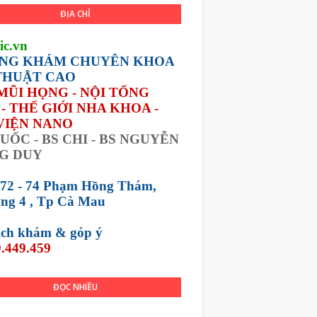
ĐỊA CHỈ
ic.vn
NG KHÁM CHUYÊN KHOA
THUẬT CAO
 MŨI HỌNG - NỘI TỔNG
- THẾ GIỚI NHA KHOA -
VIỆN NANO
UỐC - BS CHI - BS NGUYỄN
G DUY
 72 - 74 Phạm Hồng Thám,
ng 4 , Tp Cà Mau
lịch khám &
góp ý
.449.459
ĐỌC NHIỀU