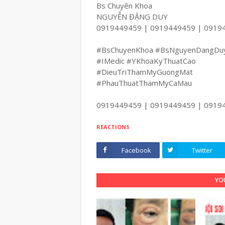
Bs Chuyên Khoa
NGUYỄN ĐẶNG DUY
0919449459 | 0919449459 | 0919
#BsChuyenKhoa #BsNguyenDangDu
#IMedic #YKhoaKyThuatCao
#DieuTriThamMyGuongMat
#PhauThuatThamMyCaMau
0919449459 | 0919449459 | 0919
REACTIONS
Facebook
Twitter
YOU