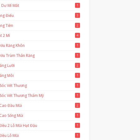
 Dư Mí Mắt
1
ồng Điếu
3
ng Tiền
2
t 2 Mí
4
ướu Răng Khôn
1
ướu Trùm Thân Răng
1
ắng Lưỡi
2
hắng Môi
1
Sóc Vết Thương
1
Sóc Vết Thương Thẩm Mỹ
1
 Cao Đầu Mũi
2
Cao Sống Mũi
1
Đều 2 Lỗ Mũi Hạt Đậu
1
Đều Lỗ Mũi
1