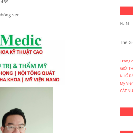
9459
không sẹo
NaN
Thế Gi
Trang 
GIỚI T
NHỔ R
Mỹ Việ
CẮT N