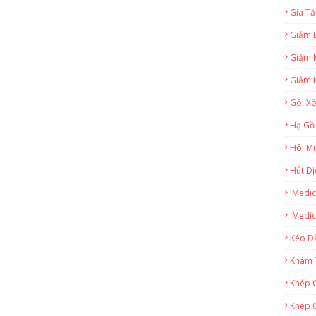
Gia Tă
Giảm 
Giảm 
Giảm 
Gói X
Hạ Gồ
Hôi M
Hút Dị
IMedic
IMedic
Kéo Dà
Khám 
Khép 
Khép 