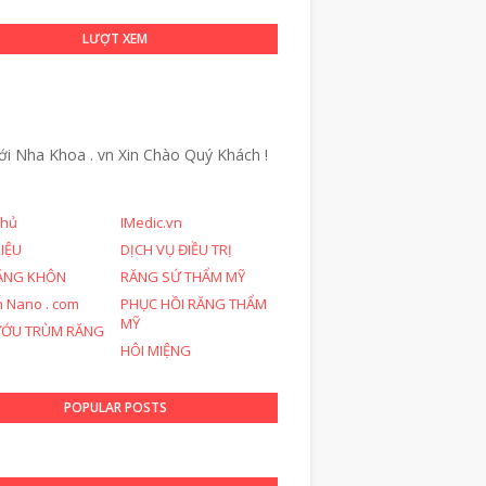
LƯỢT XEM
ới Nha Khoa . vn
Xin Chào Quý Khách !
chủ
IMedic.vn
HIỆU
DỊCH VỤ ĐIỀU TRỊ
ĂNG KHÔN
RĂNG SỨ THẨM MỸ
n Nano . com
PHỤC HỒI RĂNG THẨM
MỸ
ƯỚU TRÙM RĂNG
HÔI MIỆNG
POPULAR POSTS