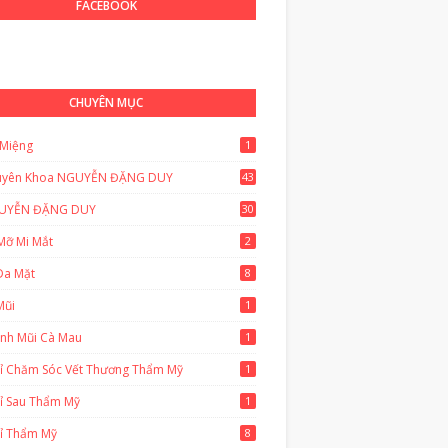
FACEBOOK
CHUYÊN MỤC
 Miệng
1
uyên Khoa NGUYỄN ĐẶNG DUY
43
0
UYỄN ĐẶNG DUY
30
Mỡ Mi Mắt
2
Da Mặt
8
Mũi
1
ánh Mũi Cà Mau
1
hỉ Chăm Sóc Vết Thương Thẩm Mỹ
1
ỉ Sau Thẩm Mỹ
1
hỉ Thẩm Mỹ
8