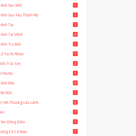
Hình Sẹo Môi
1
 Hình Sẹo Xấu Thẩm Mỹ
1
Hình Tai
1
Hình Tai Vểnh
6
Hình Trụ Mũi
1
Lỗ Tai Bị Nhọn
1
Môi Trái Tim
2
Hở Nướu
1
Cánh Mũi
3
 Mi Mắt
1
rị Vết Thương Lâu Lành
2
Cằm
7
Tiền Đồng Điếu
1
ương Cá Cà Mau
1