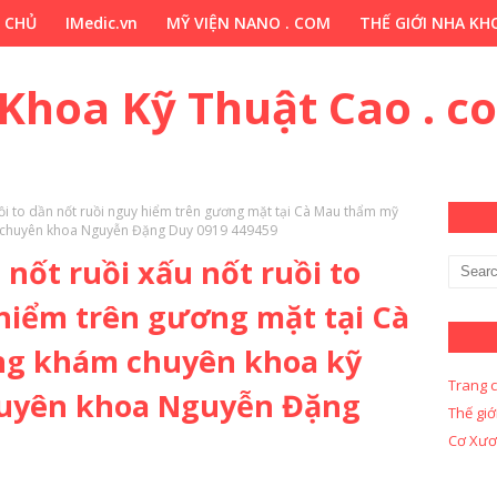
 CHỦ
IMedic.vn
MỸ VIỆN NANO . COM
THẾ GIỚI NHA KHO
ẢO DƯỢC . COM
Y KHOA KỸ THUẬT CAO . COM
Y KHOA KỸ 
 Khoa Kỹ Thuật Cao . c
ruồi to dần nốt ruồi nguy hiểm trên gương mặt tại Cà Mau thẩm mỹ
ĩ chuyên khoa Nguyễn Đặng Duy 0919 449459
 nốt ruồi xấu nốt ruồi to
hiểm trên gương mặt tại Cà
g khám chuyên khoa kỹ
Trang 
chuyên khoa Nguyễn Đặng
Thế giớ
Cơ Xươ