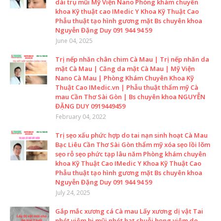
dài trụ mũi Mỹ Viện Nano Phòng khám chuyên
khoa Kỹ thuật cao IMedic Y Khoa Kỹ Thuật Cao
Phẫu thuật tạo hình gương mặt Bs chuyên khoa
Nguyễn Đặng Duy 091 944 94 59
June 04, 2025
Trị nếp nhăn chân chim Cà Mau | Trị nếp nhăn da
mặt Cà Mau | Căng da mặt Cà Mau | Mỹ Viện
Nano Cà Mau | Phòng Khám Chuyên Khoa Kỹ
Thuật Cao IMedic.vn | Phẫu thuật thẩm mỹ Cà
mau Cần Thơ Sài Gòn | Bs chuyên khoa NGUYỄN
ĐẶNG DUY 0919449459
February 04, 2022
Trị sẹo xấu phức hợp do tai nạn sinh hoạt Cà Mau
Bạc Liêu Cần Thơ Sài Gòn thẩm mỹ xóa sẹo lồi lõm
sẹo rỗ sẹo phức tạp lâu năm Phòng khám chuyên
khoa Kỹ Thuật Cao IMedic Y Khoa Kỹ Thuật Cao
Phẫu thuật tạo hình gương mặt Bs chuyên khoa
Nguyễn Đặng Duy 091 944 94 59
July 24, 2025
Gắp mắc xương cá Cà mau Lấy xương dị vật Tai
nhét viêm bi mũi nhét hạt chuỗi họng viêm do