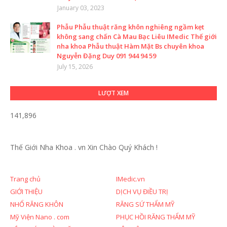
January 03, 2023
Phẫu Phẫu thuật răng khôn nghiêng ngầm kẹt
không sang chấn Cà Mau Bạc Liêu IMedic Thế giới
nha khoa Phẫu thuật Hàm Mặt Bs chuyên khoa
Nguyễn Đặng Duy 091 944 94 59
July 15, 2026
LƯỢT XEM
141,896
Thế Giới Nha Khoa . vn
Xin Chào Quý Khách !
Trang chủ
IMedic.vn
GIỚI THIỆU
DỊCH VỤ ĐIỀU TRỊ
NHỔ RĂNG KHÔN
RĂNG SỨ THẨM MỸ
Mỹ Viện Nano . com
PHỤC HỒI RĂNG THẨM MỸ