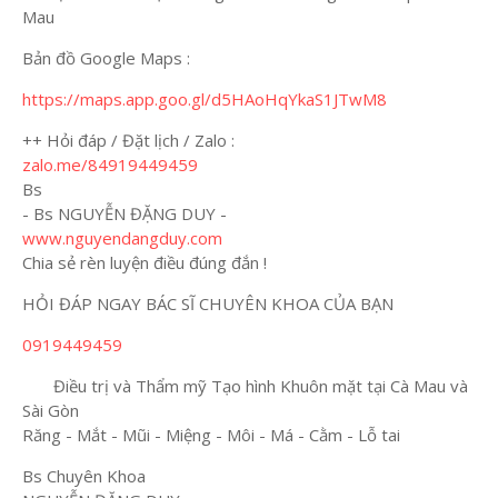
Mau
Bản đồ Google Maps :
https://maps.app.goo.gl/d5HAoHqYkaS1JTwM8
++ Hỏi đáp / Đặt lịch / Zalo :
zalo.me/84919449459
Bs
- Bs NGUYỄN ĐẶNG DUY -
www.nguyendangduy.com
Chia sẻ rèn luyện điều đúng đắn !
HỎI ĐÁP NGAY BÁC SĨ CHUYÊN KHOA CỦA BẠN
0919449459
Điều trị và Thẩm mỹ Tạo hình Khuôn mặt tại Cà Mau và
Sài Gòn
Răng - Mắt - Mũi - Miệng - Môi - Má - Cằm - Lỗ tai
Bs Chuyên Khoa