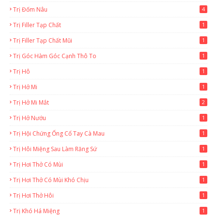
Trị Đốm Nâu
4
Trị Filler Tạp Chất
1
Trị Filler Tạp Chất Mũi
1
Trị Góc Hàm Góc Cạnh Thô To
1
Trị Hô
1
Trị Hở Mi
1
Trị Hở Mi Mắt
2
Trị Hở Nướu
1
Trị Hội Chứng Ống Cổ Tay Cà Mau
1
Trị Hôi Miệng Sau Làm Răng Sứ
1
Trị Hơi Thở Có Mùi
1
Trị Hơi Thở Có Mùi Khó Chịu
1
Trị Hơi Thở Hôi
1
Trị Khó Há Miệng
1