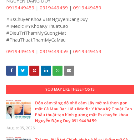
NGUYỄN ĐẶNG DUY
0919449459
|
0919449459
|
0919449459
#BsChuyenKhoa #BsNguyenDangDuy
#IMedic #YKhoaKyThuatCao
#DieuTriThamMyGuongMat
#PhauThuatThamMyCaMau
0919449459
|
0919449459
|
0919449459
YOU MAY LIKE THESE POSTS
Độn cằm tăng độ nhô cằm Lấy mỡ má thon gọn
mặt Cà Mau Bạc Liêu IMedic Y Khoa Kỹ Thuật Cao
Phẫu thuật tạo hình gương mặt Bs chuyên khoa
Nguyễn Đặng Duy 091 944 94 59
August 05, 2026
Trị sẹo lồi lỗ tai Chỉnh hình vá lỗ tai thẩm mỹ Cà