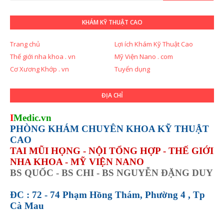
KHÁM KỸ THUẬT CAO
Trang chủ
Lợi ích Khám Kỹ Thuật Cao
Thế giới nha khoa . vn
Mỹ Viện Nano . com
Cơ Xương Khớp . vn
Tuyển dụng
ĐỊA CHỈ
I
Medic.vn
PHÒNG KHÁM CHUYÊN KHOA KỸ THUẬT
CAO
TAI MŨI HỌNG - NỘI TỔNG HỢP - THẾ GIỚI
NHA KHOA - MỸ VIỆN NANO
BS QUỐC - BS CHI - BS NGUYỄN ĐẶNG DUY
ĐC : 72 - 74 Phạm Hồng Thám, Phường 4 , Tp
Cà Mau