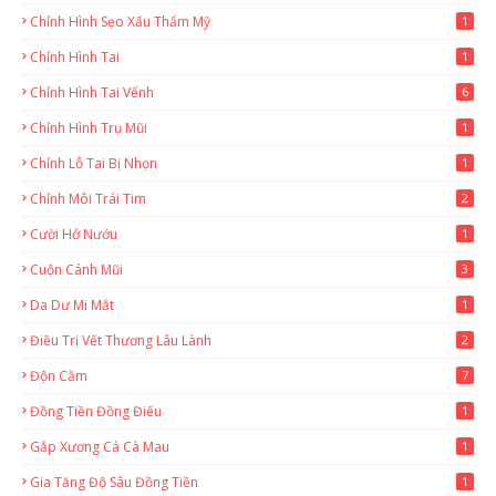
Chỉnh Hình Sẹo Xấu Thẩm Mỹ
1
Chỉnh Hình Tai
1
Chỉnh Hình Tai Vểnh
6
Chỉnh Hình Trụ Mũi
1
Chỉnh Lỗ Tai Bị Nhọn
1
Chỉnh Môi Trái Tim
2
Cười Hở Nướu
1
Cuộn Cánh Mũi
3
Da Dư Mi Mắt
1
Điều Trị Vết Thương Lâu Lành
2
Độn Cằm
7
Đồng Tiền Đồng Điếu
1
Gắp Xương Cá Cà Mau
1
Gia Tăng Độ Sâu Đồng Tiền
1