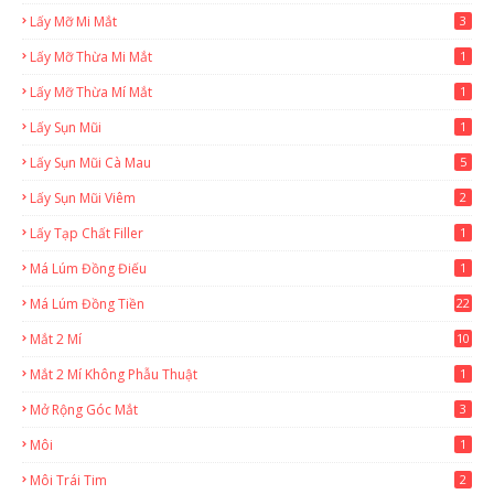
Lấy Mỡ Mi Mắt
3
Lấy Mỡ Thừa Mi Mắt
1
Lấy Mỡ Thừa Mí Mắt
1
Lấy Sụn Mũi
1
Lấy Sụn Mũi Cà Mau
5
Lấy Sụn Mũi Viêm
2
Lấy Tạp Chất Filler
1
Má Lúm Đồng Điếu
1
Má Lúm Đồng Tiền
22
Mắt 2 Mí
10
Mắt 2 Mí Không Phẫu Thuật
1
Mở Rộng Góc Mắt
3
Môi
1
Môi Trái Tim
2