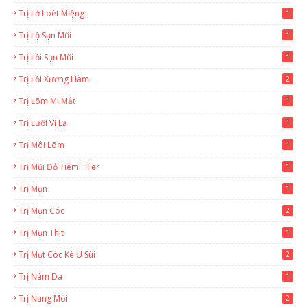
Trị Lở Loét Miệng
1
Trị Lộ Sụn Mũi
1
Trị Lồi Sụn Mũi
1
Trị Lồi Xương Hàm
2
Trị Lõm Mi Mắt
1
Trị Lưỡi Vị Lạ
1
Trị Môi Lõm
1
Trị Mũi Đỏ Tiêm Filler
1
Trị Mụn
1
Trị Mụn Cóc
2
Trị Mụn Thịt
1
Trị Mụt Cóc Ké U Sùi
2
Trị Nám Da
1
Trị Nang Môi
2