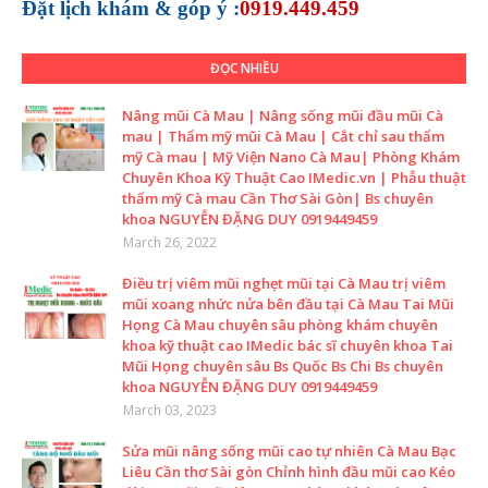
Đặt lịch khám &
góp ý :
0919.449.459
ĐỌC NHIỀU
Nâng mũi Cà Mau | Nâng sống mũi đầu mũi Cà
mau | Thẩm mỹ mũi Cà Mau | Cắt chỉ sau thẩm
mỹ Cà mau | Mỹ Viện Nano Cà Mau| Phòng Khám
Chuyên Khoa Kỹ Thuật Cao IMedic.vn | Phẫu thuật
thẩm mỹ Cà mau Cần Thơ Sài Gòn| Bs chuyên
khoa NGUYỄN ĐẶNG DUY 0919449459
March 26, 2022
Điều trị viêm mũi nghẹt mũi tại Cà Mau trị viêm
mũi xoang nhức nửa bên đầu tại Cà Mau Tai Mũi
Họng Cà Mau chuyên sâu phòng khám chuyên
khoa kỹ thuật cao IMedic bác sĩ chuyên khoa Tai
Mũi Họng chuyên sâu Bs Quốc Bs Chi Bs chuyên
khoa NGUYỄN ĐẶNG DUY 0919449459
March 03, 2023
Sửa mũi nâng sống mũi cao tự nhiên Cà Mau Bạc
Liêu Cần thơ Sài gòn Chỉnh hình đầu mũi cao Kéo