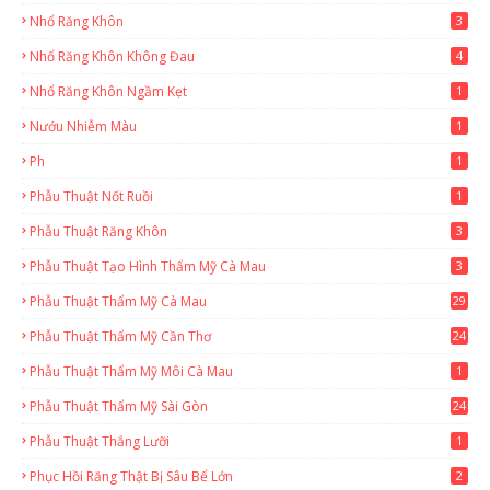
Nhổ Răng Khôn
3
Nhổ Răng Khôn Không Đau
4
Nhổ Răng Khôn Ngầm Kẹt
1
Nướu Nhiễm Màu
1
Ph
1
Phẫu Thuật Nốt Ruồi
1
Phẫu Thuật Răng Khôn
3
Phẫu Thuật Tạo Hình Thẩm Mỹ Cà Mau
3
Phẫu Thuật Thẩm Mỹ Cà Mau
29
2
Phẫu Thuật Thẩm Mỹ Cần Thơ
24
9
Phẫu Thuật Thẩm Mỹ Môi Cà Mau
1
Phẫu Thuật Thẩm Mỹ Sài Gòn
24
1
Phẫu Thuật Thắng Lưỡi
1
Phục Hồi Răng Thật Bị Sâu Bể Lớn
2