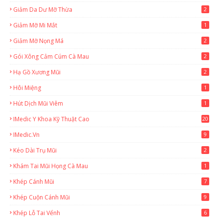
Giảm Da Dư Mỡ Thừa
2
Giảm Mỡ Mi Mắt
1
Giảm Mỡ Nọng Má
2
Gói Xông Cảm Cúm Cà Mau
2
Hạ Gồ Xương Mũi
2
Hôi Miệng
1
Hút Dịch Mũi Viêm
1
IMedic Y Khoa Kỹ Thuật Cao
20
2
IMedic.vn
9
Kéo Dài Trụ Mũi
2
Khám Tai Mũi Họng Cà Mau
1
Khép Cánh Mũi
7
Khép Cuộn Cánh Mũi
9
Khép Lỗ Tai Vểnh
6