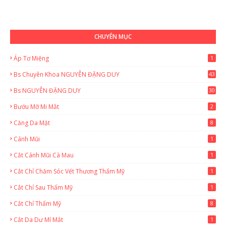
CHUYÊN MỤC
Áp Tơ Miệng
1
Bs Chuyên Khoa NGUYỄN ĐẶNG DUY
43
0
Bs NGUYỄN ĐẶNG DUY
30
Bướu Mỡ Mi Mắt
2
Căng Da Mặt
8
Cánh Mũi
1
Cắt Cánh Mũi Cà Mau
1
Cắt Chỉ Chăm Sóc Vết Thương Thẩm Mỹ
1
Cắt Chỉ Sau Thẩm Mỹ
1
Cắt Chỉ Thẩm Mỹ
8
Cắt Da Dư Mí Mắt
1