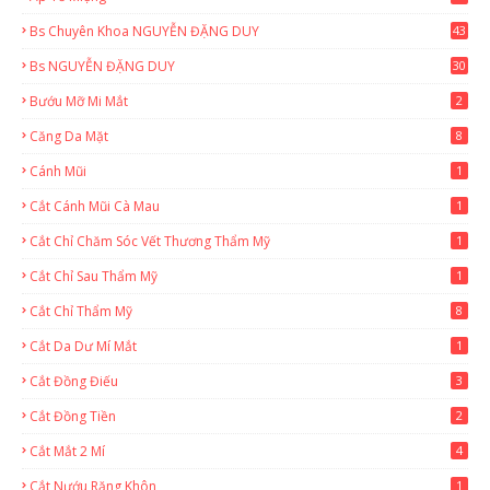
Bs Chuyên Khoa NGUYỄN ĐẶNG DUY
43
0
Bs NGUYỄN ĐẶNG DUY
30
Bướu Mỡ Mi Mắt
2
Căng Da Mặt
8
Cánh Mũi
1
Cắt Cánh Mũi Cà Mau
1
Cắt Chỉ Chăm Sóc Vết Thương Thẩm Mỹ
1
Cắt Chỉ Sau Thẩm Mỹ
1
Cắt Chỉ Thẩm Mỹ
8
Cắt Da Dư Mí Mắt
1
Cắt Đồng Điếu
3
Cắt Đồng Tiền
2
Cắt Mắt 2 Mí
4
Cắt Nướu Răng Khôn
1