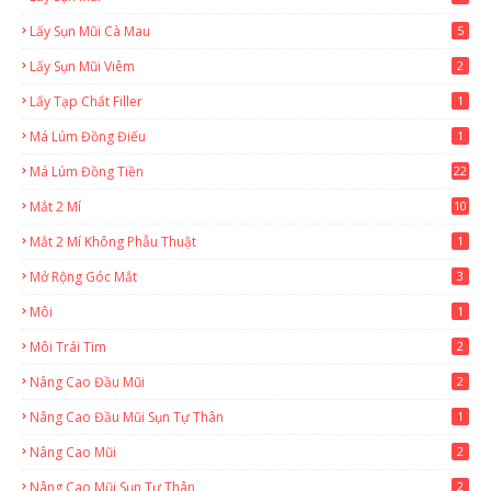
Lấy Sụn Mũi Cà Mau
5
Lấy Sụn Mũi Viêm
2
Lấy Tạp Chất Filler
1
Má Lúm Đồng Điếu
1
Má Lúm Đồng Tiền
22
Mắt 2 Mí
10
Mắt 2 Mí Không Phẫu Thuật
1
Mở Rộng Góc Mắt
3
Môi
1
Môi Trái Tim
2
Nâng Cao Đầu Mũi
2
Nâng Cao Đầu Mũi Sụn Tự Thân
1
Nâng Cao Mũi
2
Nâng Cao Mũi Sụn Tự Thân
2