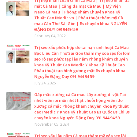
Trị nếp nhăn chân chim Cà Mau | Trị nếp nhăn da
mặt Cà Mau | Căng da mặt Cà Mau | Mỹ Viện
Nano Cà Mau | Phòng Khám Chuyên Khoa Kỹ
Thuật Cao IMedic.vn | Phẫu thuật thẩm mỹ Cà
mau Cần Thơ Sài Gòn | Bs chuyên khoa NGUYỄN
ĐẶNG DUY 0919449459
February 04, 2022
Trị sẹo xấu phức hợp do tai nạn sinh hoạt Cà Mau
Bạc Liêu Cần Thơ Sài Gòn thẩm mỹ xóa sẹo lồi lõm
sẹo rỗ sẹo phức tạp lâu năm Phòng khám chuyên
khoa Kỹ Thuật Cao IMedic Y Khoa Kỹ Thuật Cao
Phẫu thuật tạo hình gương mặt Bs chuyên khoa
Nguyễn Đặng Duy 091 944 94 59
July 24, 2025
Gắp mắc xương cá Cà mau Lấy xương dị vật Tai
nhét viêm bi mũi nhét hạt chuỗi họng viêm do
xương cá mắc Phòng khám chuyên khoa Kỹ thuật
cao IMedic Y Khoa Kỹ Thuật Cao Bs Quốc Bs Chi Bs
chuyên khoa Nguyễn Đặng Duy 091 944 94 59
November 05, 2024
Trị sẹo xấu lâu năm Cà mau thẩm mỹ xóa sẹo lồi