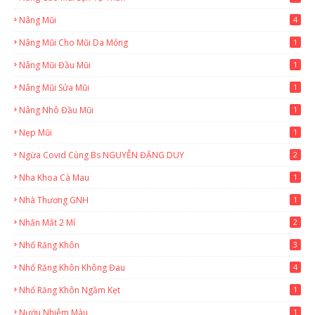
Nâng Mũi
4
Nâng Mũi Cho Mũi Da Mỏng
1
Nâng Mũi Đầu Mũi
1
Nâng Mũi Sửa Mũi
1
Nâng Nhô Đầu Mũi
1
Nẹp Mũi
1
Ngừa Covid Cùng Bs NGUYỄN ĐẶNG DUY
2
Nha Khoa Cà Mau
1
Nhà Thương GNH
1
Nhấn Mắt 2 Mí
2
Nhổ Răng Khôn
3
Nhổ Răng Khôn Không Đau
4
Nhổ Răng Khôn Ngầm Kẹt
1
Nướu Nhiễm Màu
1