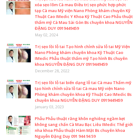
xóa sẹo lõm Cà mau Điều trị sẹo phức hợp phức
tạp Cà mau Mỹ viện Nano Phòng khám chuyên Kỹ
Thuật Cao IMedic Y Khoa Kỹ Thuật Cao Phẫu thuật
thẩm mỹ Cà Mau Sài Gòn Bs chuyên khoa NGUYỄN
ĐẶNG DUY 0919449459
May 02, 2024
Trị sẹo lồi lỗ tai Tạo hình chỉnh sửa lỗ tai Mỹ Viện
Nano Phòng khám chuyên khoa Kỹ Thuật Cao
IMedic Phẫu thuật thẩm mỹ Tạo hình Bs chuyên
khoa NGUYỄN ĐẶNG DUY 0919449459
December 28, 2022
Trị sẹo lồi lỗ tai biến dạng lỗ tai Cà mau Thẩm mỹ
tạo hình chỉnh sửa lỗ tai Cà mau Mỹ viện Nano
Phòng khám chuyên khoa Kỹ Thuật Cao IMedic Bs
chuyên khoa NGUYỄN ĐẶNG DUY 0919449459
January 03, 2023
Phẫu Phẫu thuật răng khôn nghiêng ngầm kẹt
không sang chấn Cà Mau Bạc Liêu IMedic Thế giới
nha khoa Phẫu thuật Hàm Mặt Bs chuyên khoa
Nguyễn Đặng Duy 091 944 94 59