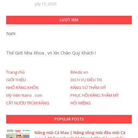
July 15, 2026
LƯỢT XEM
NaN
Thế Giới Nha Khoa . vn
Xin Chào Quý Khách !
Trang chủ
IMedic.vn
GIỚI THIỆU
DỊCH VỤ ĐIỀU TRỊ
NHỔ RĂNG KHÔN
RĂNG SỨ THẨM MỸ
Mỹ Viện Nano . com
PHỤC HỒI RĂNG THẨM MỸ
CẮT NƯỚU TRÙM RĂNG
HÔI MIỆNG
POPULAR POSTS
Nâng mũi Cà Mau | Nâng sống mũi đầu mũi Cà