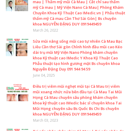
mau | Thẩm mỹ mũi Cà Mau | Cắt chỉ sau thẩm
mỹ Cà mau | Mỹ Viện Nano Cà Mau| Phòng Khám
Chuyên Khoa Kỹ Thuật Cao IMedic.vn | Phẫu thuật
thẩm mỹ Cà mau Cần Thơ Sài Gòn| Bs chuyên
khoa NGUYỄN ĐẶNG DUY 0919449459
March 26, 2022
Sửa mũi nâng sống mũi cao tự nhiên Cà Mau Bạc
Liêu Cần thơ Sài gòn Chỉnh hình đầu mũi cao Kéo
dài trụ mũi Mỹ Viện Nano Phòng khám chuyên
khoa Kỹ thuật cao IMedic Y Khoa Kỹ Thuật Cao
Phẫu thuật tạo hình gương mặt Bs chuyên khoa
Nguyễn Đặng Duy 091 944 94 59
June 04, 2025
Điều trị viêm mũi nghẹt mũi tại Cà Mau trị viêm
mũi xoang nhức nửa bên đầu tại Cà Mau Tai Mũi
Họng Cà Mau chuyên sâu phòng khám chuyên
khoa kỹ thuật cao IMedic bác sĩ chuyên khoa Tai
Mũi Họng chuyên sâu Bs Quốc Bs Chi Bs chuyên
khoa NGUYỄN ĐẶNG DUY 0919449459
March 03, 2023