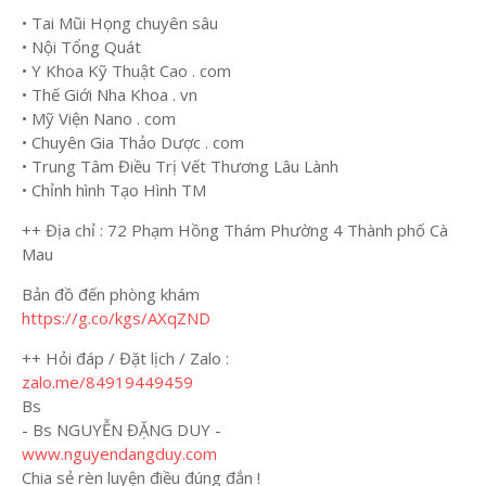
• Tai Mũi Họng chuyên sâu
• Nội Tổng Quát
• Y Khoa Kỹ Thuật Cao . com
• Thế Giới Nha Khoa . vn
• Mỹ Viện Nano . com
• Chuyên Gia Thảo Dược . com
• Trung Tâm Điều Trị Vết Thương Lâu Lành
• Chỉnh hình Tạo Hình TM
++ Địa chỉ : 72 Phạm Hồng Thám Phường 4 Thành phố Cà
Mau
Bản đồ đến phòng khám
https://g.co/kgs/AXqZND
++ Hỏi đáp / Đặt lịch / Zalo :
zalo.me/84919449459
Bs
- Bs NGUYỄN ĐẶNG DUY -
www.nguyendangduy.com
Chia sẻ rèn luyện điều đúng đắn !