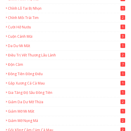
Chỉnh Lỗ Tai Bị Nhọn
1
Chỉnh Môi Trái Tim
2
Cười Hở Nướu
1
Cuộn Cánh Mũi
3
Da Dư Mi Mắt
1
Điều Trị Vết Thương Lâu Lành
2
Độn Cằm
7
Đồng Tiền Đồng Điếu
1
Gắp Xương Cá Cà Mau
1
Gia Tăng Độ Sâu Đồng Tiền
1
Giảm Da Dư Mỡ Thừa
2
Giảm Mỡ Mi Mắt
1
Giảm Mỡ Nọng Má
2
Gói Xông Cảm Cúm Cà Mau
2