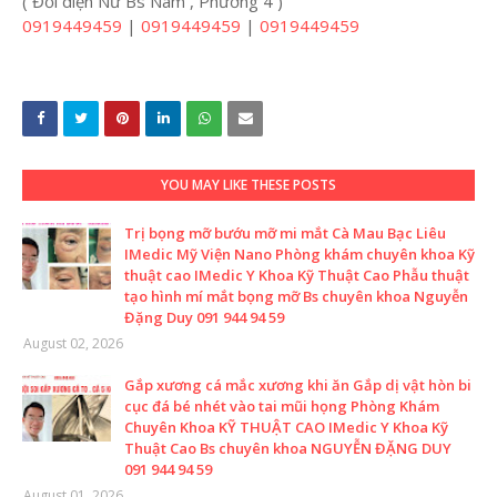
( Đối diện Nữ Bs Nam , Phường 4 )
0919449459
|
0919449459
|
0919449459
YOU MAY LIKE THESE POSTS
Trị bọng mỡ bướu mỡ mi mắt Cà Mau Bạc Liêu
IMedic Mỹ Viện Nano Phòng khám chuyên khoa Kỹ
thuật cao IMedic Y Khoa Kỹ Thuật Cao Phẫu thuật
tạo hình mí mắt bọng mỡ Bs chuyên khoa Nguyễn
Đặng Duy 091 944 94 59
August 02, 2026
Gắp xương cá mắc xương khi ăn Gắp dị vật hòn bi
cục đá bé nhét vào tai mũi họng Phòng Khám
Chuyên Khoa KỸ THUẬT CAO IMedic Y Khoa Kỹ
Thuật Cao Bs chuyên khoa NGUYỄN ĐẶNG DUY
091 944 94 59
August 01, 2026