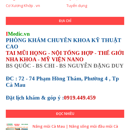
Cơ Xương Khớp . vn
Tuyển dụng
ĐỊA CHỈ
I
Medic.vn
PHÒNG KHÁM CHUYÊN KHOA KỸ THUẬT
CAO
TAI MŨI HỌNG - NỘI TỔNG HỢP - THẾ GIỚI
NHA KHOA - MỸ VIỆN NANO
BS QUỐC - BS CHI - BS NGUYỄN ĐẶNG DUY
ĐC : 72 - 74 Phạm Hồng Thám, Phường 4 , Tp
Cà Mau
Đặt lịch khám &
góp ý :
0919.449.459
ĐỌC NHIỀU
Nâng mũi Cà Mau | Nâng sống mũi đầu mũi Cà