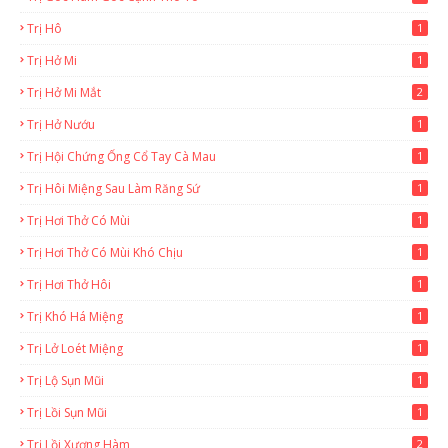
Trị Hô
1
Trị Hở Mi
1
Trị Hở Mi Mắt
2
Trị Hở Nướu
1
Trị Hội Chứng Ống Cổ Tay Cà Mau
1
Trị Hôi Miệng Sau Làm Răng Sứ
1
Trị Hơi Thở Có Mùi
1
Trị Hơi Thở Có Mùi Khó Chịu
1
Trị Hơi Thở Hôi
1
Trị Khó Há Miệng
1
Trị Lở Loét Miệng
1
Trị Lộ Sụn Mũi
1
Trị Lồi Sụn Mũi
1
Trị Lồi Xương Hàm
2