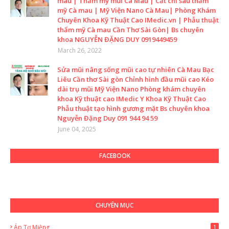
mau | Thẩm mỹ mũi Cà Mau | Cắt chỉ sau thẩm
mỹ Cà mau | Mỹ Viện Nano Cà Mau| Phòng Khám
Chuyên Khoa Kỹ Thuật Cao IMedic.vn | Phẫu thuật
thẩm mỹ Cà mau Cần Thơ Sài Gòn| Bs chuyên
khoa NGUYỄN ĐẶNG DUY 0919449459
March 26, 2022
Sửa mũi nâng sống mũi cao tự nhiên Cà Mau Bạc
Liêu Cần thơ Sài gòn Chỉnh hình đầu mũi cao Kéo
dài trụ mũi Mỹ Viện Nano Phòng khám chuyên
khoa Kỹ thuật cao IMedic Y Khoa Kỹ Thuật Cao
Phẫu thuật tạo hình gương mặt Bs chuyên khoa
Nguyễn Đặng Duy 091 944 94 59
June 04, 2025
FACEBOOK
CHUYÊN MỤC
Áp Tơ Miệng
1