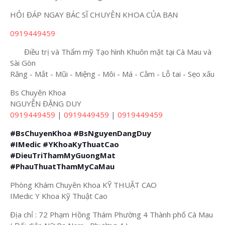
HỎI ĐÁP NGAY BÁC SĨ CHUYÊN KHOA CỦA BẠN
0919449459
Điều trị và Thẩm mỹ Tạo hình Khuôn mặt tại Cà Mau và
Sài Gòn
Răng - Mắt - Mũi - Miệng - Môi - Má - Cằm - Lỗ tai - Sẹo xấu
Bs Chuyên Khoa
NGUYỄN ĐẶNG DUY
0919449459
|
0919449459
|
0919449459
#BsChuyenKhoa
#BsNguyenDangDuy
#IMedic
#YKhoaKyThuatCao
#DieuTriThamMyGuongMat
#PhauThuatThamMyCaMau
Phòng Khám Chuyên Khoa KỸ THUẬT CAO
IMedic Y Khoa Kỹ Thuật Cao
Địa chỉ : 72 Phạm Hồng Thám Phường 4 Thành phố Cà Mau