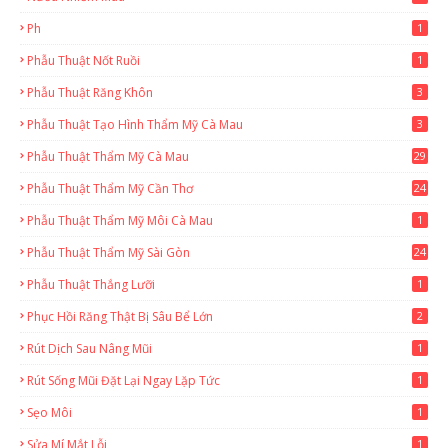
Ph
1
Phẫu Thuật Nốt Ruồi
1
Phẫu Thuật Răng Khôn
3
Phẫu Thuật Tạo Hình Thẩm Mỹ Cà Mau
3
Phẫu Thuật Thẩm Mỹ Cà Mau
29
2
Phẫu Thuật Thẩm Mỹ Cần Thơ
24
9
Phẫu Thuật Thẩm Mỹ Môi Cà Mau
1
Phẫu Thuật Thẩm Mỹ Sài Gòn
24
1
Phẫu Thuật Thắng Lưỡi
1
Phục Hồi Răng Thật Bị Sâu Bể Lớn
2
Rút Dịch Sau Nâng Mũi
1
Rút Sống Mũi Đặt Lại Ngay Lặp Tức
1
Sẹo Môi
1
Sửa Mí Mắt Lỗi
1