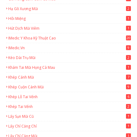
Hạ Gồ Xương Mũi
2
Hôi Miệng
1
Hút Dịch Mũi Viêm
1
IMedic Y Khoa Kỹ Thuật Cao
20
2
IMedic.vn
9
Kéo Dài Trụ Mũi
2
Khám Tai Mũi Họng Cà Mau
1
Khép Cánh Mũi
7
Khép Cuộn Cánh Mũi
9
Khép Lỗ Tai Vểnh
6
Khép Tai Vểnh
2
Lấy Sụn Mũi Cũ
1
Lấy Chỉ Căng Chỉ
1
Lấy Chỉ Căng Mũi
1