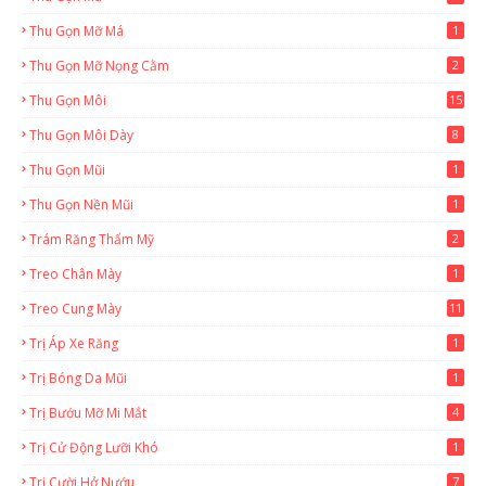
Thu Gọn Mỡ Má
1
Thu Gọn Mỡ Nọng Cằm
2
Thu Gọn Môi
15
Thu Gọn Môi Dày
8
Thu Gọn Mũi
1
Thu Gọn Nền Mũi
1
Trám Răng Thẩm Mỹ
2
Treo Chân Mày
1
Treo Cung Mày
11
Trị Áp Xe Răng
1
Trị Bóng Da Mũi
1
Trị Bướu Mỡ Mi Mắt
4
Trị Cử Động Lưỡi Khó
1
Trị Cười Hở Nướu
7