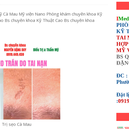
 mỹ Cà Mau Mỹ viện Nano Phòng khám chuyên khoa Kỹ
I
Med
ao Bs chuyên khoa Kỹ Thuật Cao Bs chuyên khoa
PHÒ
KỸ 
TAI
HỢP 
MỸ 
BS Q
ĐẶN
ĐC :
Phườ
Đặt 
:
0919
Trị sẹo Cà Mau