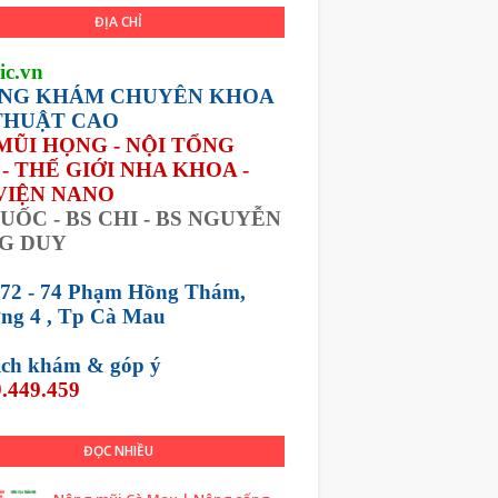
ĐỊA CHỈ
ic.vn
NG KHÁM CHUYÊN KHOA
THUẬT CAO
 MŨI HỌNG - NỘI TỔNG
- THẾ GIỚI NHA KHOA -
VIỆN NANO
UỐC - BS CHI - BS NGUYỄN
G DUY
 72 - 74 Phạm Hồng Thám,
ng 4 , Tp Cà Mau
lịch khám &
góp ý
.449.459
ĐỌC NHIỀU