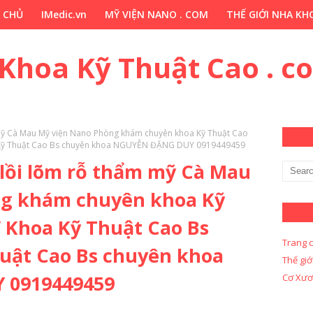
 CHỦ
IMedic.vn
MỸ VIỆN NANO . COM
THẾ GIỚI NHA KHO
ẢO DƯỢC . COM
Y KHOA KỸ THUẬT CAO . COM
Y KHOA KỸ 
 Khoa Kỹ Thuật Cao . c
 mỹ Cà Mau Mỹ viện Nano Phòng khám chuyên khoa Kỹ Thuật Cao
a Kỹ Thuật Cao Bs chuyên khoa NGUYỄN ĐẶNG DUY 0919449459
 lồi lõm rỗ thẩm mỹ Cà Mau
ng khám chuyên khoa Kỹ
Y Khoa Kỹ Thuật Cao Bs
Trang 
uật Cao Bs chuyên khoa
Thế giớ
 0919449459
Cơ Xươ