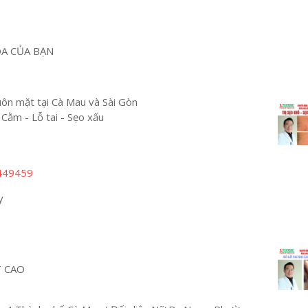
OA CỦA BẠN
n mặt tại Cà Mau và Sài Gòn
 Cằm - Lỗ tai - Sẹo xấu
449459
y
T CAO