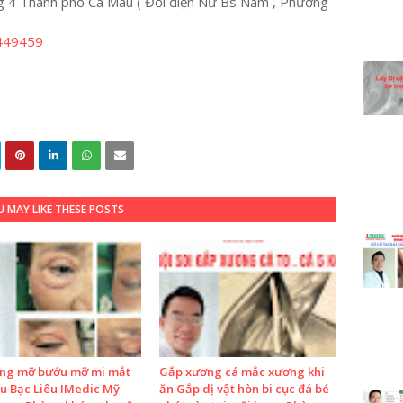
 4 Thành phố Cà Mau ( Đối diện Nữ Bs Nam , Phường
449459
 MAY LIKE THESE POSTS
ọng mỡ bướu mỡ mi mắt
Gắp xương cá mắc xương khi
u Bạc Liêu IMedic Mỹ
ăn Gắp dị vật hòn bi cục đá bé