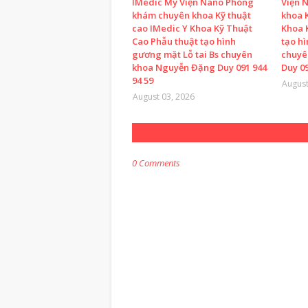
IMedic Mỹ Viện Nano Phòng
Viện 
khám chuyên khoa Kỹ thuật
khoa K
cao IMedic Y Khoa Kỹ Thuật
Khoa 
Cao Phẫu thuật tạo hình
tạo h
gương mặt Lỗ tai Bs chuyên
chuyê
khoa Nguyễn Đặng Duy 091 944
Duy 09
94 59
August
August 03, 2026
0 Comments