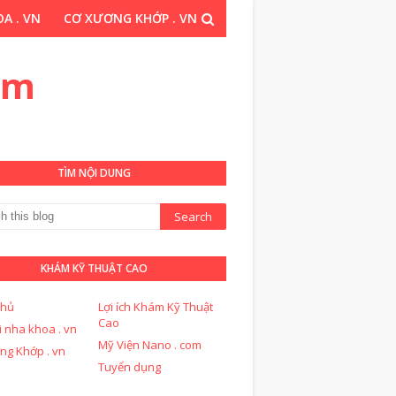
A . VN
CƠ XƯƠNG KHỚP . VN
THUẬT CAO . COM
om
TÌM NỘI DUNG
KHÁM KỸ THUẬT CAO
chủ
Lợi ích Khám Kỹ Thuật
Cao
i nha khoa . vn
Mỹ Viện Nano . com
ng Khớp . vn
Tuyển dụng