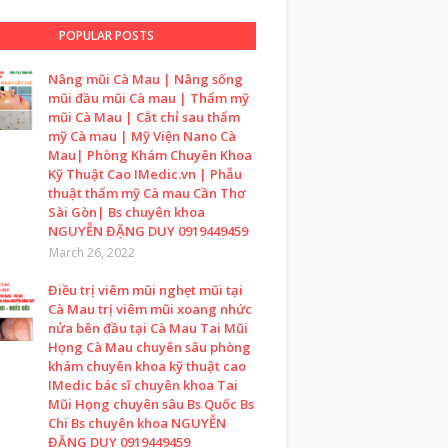
POPULAR POSTS
Nâng mũi Cà Mau | Nâng sống
mũi đầu mũi Cà mau | Thẩm mỹ
mũi Cà Mau | Cắt chỉ sau thẩm
mỹ Cà mau | Mỹ Viện Nano Cà
Mau| Phòng Khám Chuyên Khoa
Kỹ Thuật Cao IMedic.vn | Phẫu
thuật thẩm mỹ Cà mau Cần Thơ
Sài Gòn| Bs chuyên khoa
NGUYỄN ĐẶNG DUY 0919449459
March 26, 2022
Điều trị viêm mũi nghẹt mũi tại
Cà Mau trị viêm mũi xoang nhức
nửa bên đầu tại Cà Mau Tai Mũi
Họng Cà Mau chuyên sâu phòng
khám chuyên khoa kỹ thuật cao
IMedic bác sĩ chuyên khoa Tai
Mũi Họng chuyên sâu Bs Quốc Bs
Chi Bs chuyên khoa NGUYỄN
ĐẶNG DUY 0919449459