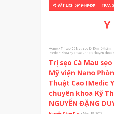
ĐẶT LỊCH 0919449459
TRANG
CHUYÊN GIA TH
Y
Home
Trị sẹo Cà Mau sẹo lồi lõm rỗ thẩm
IMedic Y Khoa Kỹ Thuật Cao Bs chuyên kho
Trị sẹo Cà Mau sẹo
Mỹ viện Nano Phò
Thuật Cao IMedic 
chuyên khoa Kỹ Th
NGUYỄN ĐẶNG DUY
Nguyễn Đặng Duy
May 19, 2023