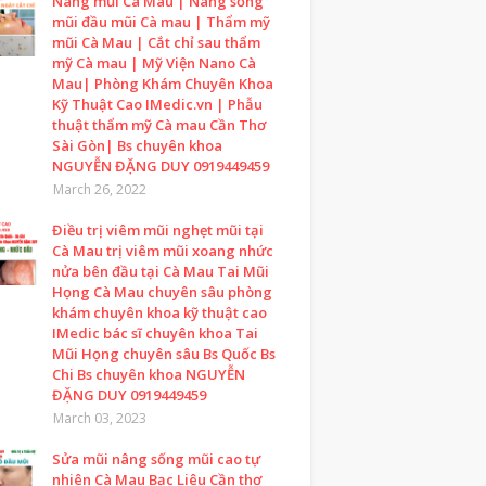
Nâng mũi Cà Mau | Nâng sống
mũi đầu mũi Cà mau | Thẩm mỹ
mũi Cà Mau | Cắt chỉ sau thẩm
mỹ Cà mau | Mỹ Viện Nano Cà
Mau| Phòng Khám Chuyên Khoa
Kỹ Thuật Cao IMedic.vn | Phẫu
thuật thẩm mỹ Cà mau Cần Thơ
Sài Gòn| Bs chuyên khoa
NGUYỄN ĐẶNG DUY 0919449459
March 26, 2022
Điều trị viêm mũi nghẹt mũi tại
Cà Mau trị viêm mũi xoang nhức
nửa bên đầu tại Cà Mau Tai Mũi
Họng Cà Mau chuyên sâu phòng
khám chuyên khoa kỹ thuật cao
IMedic bác sĩ chuyên khoa Tai
Mũi Họng chuyên sâu Bs Quốc Bs
Chi Bs chuyên khoa NGUYỄN
ĐẶNG DUY 0919449459
March 03, 2023
Sửa mũi nâng sống mũi cao tự
nhiên Cà Mau Bạc Liêu Cần thơ