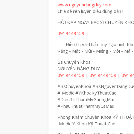
www.nguyendangduy.com
Chia sẻ rèn luyện điều đúng đắn !
HỎI ĐÁP NGAY BÁC SĨ CHUYÊN KH
0919449459
Điều trị và Thẩm mỹ Tạo hình Khuô
Răng - Mắt - Mũi - Miệng - Môi - Má -
Bs Chuyên Khoa
NGUYỄN ĐẶNG DUY
0919449459
|
0919449459
|
0919
#BsChuyenKhoa #BsNguyenDangDu
#IMedic #YKhoaKyThuatCao
#DieuTriThamMyGuongMat
#PhauThuatThamMyCaMau
Phòng Khám Chuyên Khoa KỸ THUẬ
IMedic Y Khoa Kỹ Thuật Cao