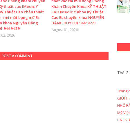
Nano Phòng khám chuyên
nhét vào tai mũi họng Phòng
ỹ thuật cao IMedic Y
Khám Chuyên Khoa KỸ THUẬT
Kỹ Thuật Cao Phẫu thuật
CAO IMedic Y Khoa Kỹ Thuật
ình mí mắt bọng mỡ Bs
Cao Bs chuyên khoa NGUYỄN
n khoa Nguyễn Đặng
ĐẶNG DUY 091 944 94 59
1 944 94 59
August 01, 2026
 02, 2026
POST A COMMENT
Thế Gi
Trang 
GIỚI T
NHỔ R
Mỹ Việ
CẮT N