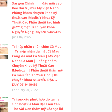
Sài gòn Chỉnh hình đầu mũi cao
Kéo dài trụ mũi Mỹ Viện Nano
Phòng khám chuyên khoa Kỹ
thuật cao IMedic Y Khoa Kỹ
Thuật Cao Phẫu thuật tạo hình
gương mặt Bs chuyên khoa
Nguyễn Đặng Duy 091 944 94 59
June 04, 2025
Trị nếp nhăn chân chim Cà Mau
| Trị nếp nhăn da mặt Cà Mau |
Căng da mặt Cà Mau | Mỹ Viện
Nano Cà Mau | Phòng Khám
Chuyên Khoa Kỹ Thuật Cao
IMedic.vn | Phẫu thuật thẩm mỹ
Cà mau Cần Thơ Sài Gòn | Bs
chuyên khoa NGUYỄN ĐẶNG
DUY 0919449459
February 04, 2022
Trị sẹo xấu phức hợp do tai nạn
sinh hoạt Cà Mau Bạc Liêu Cần
Thơ Sài Gòn thẩm mỹ xóa sẹo lồi