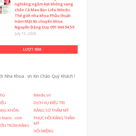
nghiêng ngầm kẹt không sang
chấn Cà Mau Bạc Liêu IMedic
Thế giới nha khoa Phẫu thuật
Hàm Mặt Bs chuyên khoa
Nguyễn Đặng Duy 091 944 94 59
July 15, 2026
LƯỢT XEM
ới Nha Khoa . vn
Xin Chào Quý Khách !
chủ
IMedic.vn
HIỆU
DỊCH VỤ ĐIỀU TRỊ
ĂNG KHÔN
RĂNG SỨ THẨM MỸ
n Nano . com
PHỤC HỒI RĂNG THẨM
MỸ
ƯỚU TRÙM RĂNG
HÔI MIỆNG