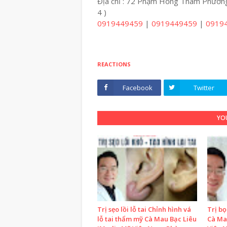
Địa chỉ : 72 Phạm Hồng Thám Phường
4 )
0919449459
|
0919449459
|
0919
REACTIONS
Facebook
Twitter
YOU
Trị sẹo lồi lỗ tai Chỉnh hình vá
Trị b
lỗ tai thẩm mỹ Cà Mau Bạc Liêu
Cà Ma