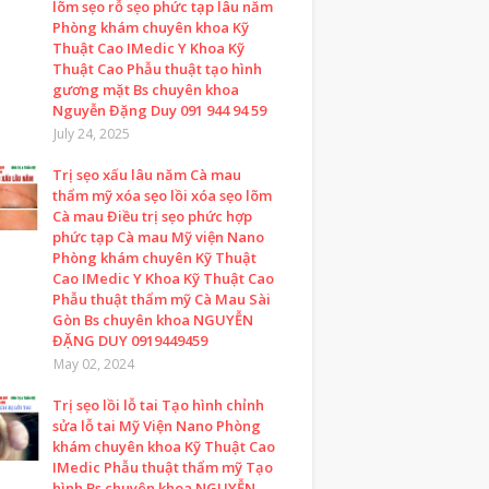
lõm sẹo rỗ sẹo phức tạp lâu năm
Phòng khám chuyên khoa Kỹ
Thuật Cao IMedic Y Khoa Kỹ
Thuật Cao Phẫu thuật tạo hình
gương mặt Bs chuyên khoa
Nguyễn Đặng Duy 091 944 94 59
July 24, 2025
Trị sẹo xấu lâu năm Cà mau
thẩm mỹ xóa sẹo lồi xóa sẹo lõm
Cà mau Điều trị sẹo phức hợp
phức tạp Cà mau Mỹ viện Nano
Phòng khám chuyên Kỹ Thuật
Cao IMedic Y Khoa Kỹ Thuật Cao
Phẫu thuật thẩm mỹ Cà Mau Sài
Gòn Bs chuyên khoa NGUYỄN
ĐẶNG DUY 0919449459
May 02, 2024
Trị sẹo lồi lỗ tai Tạo hình chỉnh
sửa lỗ tai Mỹ Viện Nano Phòng
khám chuyên khoa Kỹ Thuật Cao
IMedic Phẫu thuật thẩm mỹ Tạo
hình Bs chuyên khoa NGUYỄN