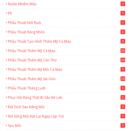
Nướu Nhiễm Màu
1
Ph
1
Phẫu Thuật Nốt Ruồi
1
Phẫu Thuật Răng Khôn
3
Phẫu Thuật Tạo Hình Thẩm Mỹ Cà Mau
3
Phẫu Thuật Thẩm Mỹ Cà Mau
29
2
Phẫu Thuật Thẩm Mỹ Cần Thơ
24
9
Phẫu Thuật Thẩm Mỹ Môi Cà Mau
1
Phẫu Thuật Thẩm Mỹ Sài Gòn
24
1
Phẫu Thuật Thắng Lưỡi
1
Phục Hồi Răng Thật Bị Sâu Bể Lớn
2
Rút Dịch Sau Nâng Mũi
1
Rút Sống Mũi Đặt Lại Ngay Lặp Tức
1
Sẹo Môi
1