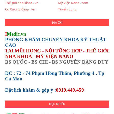
Thế giới nha khoa . vn
Mỹ Viện Nano . com
Cơ Xương Khớp . vn
Tuyển dụng
ĐỊA CHỈ
I
Medic.vn
PHÒNG KHÁM CHUYÊN KHOA KỸ THUẬT
CAO
TAI MŨI HỌNG - NỘI TỔNG HỢP - THẾ GIỚI
NHA KHOA - MỸ VIỆN NANO
BS QUỐC - BS CHI - BS NGUYỄN ĐẶNG DUY
ĐC : 72 - 74 Phạm Hồng Thám, Phường 4 , Tp
Cà Mau
Đặt lịch khám &
góp ý :
0919.449.459
ĐỌC NHIỀU