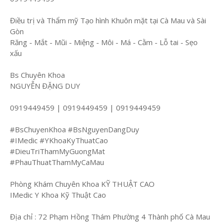
Điều trị và Thẩm mỹ Tạo hình Khuôn mặt tại Cà Mau và Sài
Gòn
Răng - Mắt - Mũi - Miệng - Môi - Má - Cằm - Lỗ tai - Sẹo
xấu
Bs Chuyên Khoa
NGUYỄN ĐẶNG DUY
0919449459 | 0919449459 | 0919449459
#BsChuyenKhoa #BsNguyenDangDuy
#IMedic #YKhoaKyThuatCao
#DieuTriThamMyGuongMat
#PhauThuatThamMyCaMau
Phòng Khám Chuyên Khoa KỸ THUẬT CAO
IMedic Y Khoa Kỹ Thuật Cao
Địa chỉ : 72 Phạm Hồng Thám Phường 4 Thành phố Cà Mau