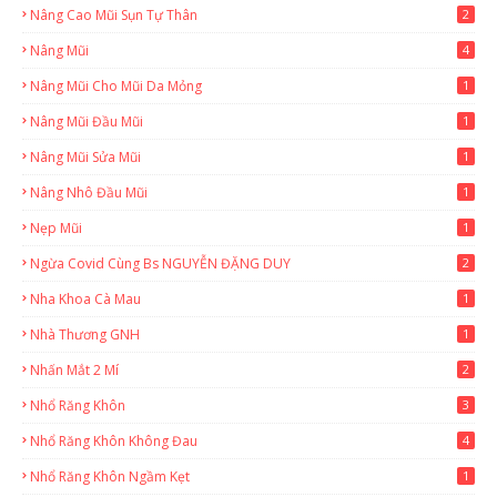
Nâng Cao Mũi Sụn Tự Thân
2
Nâng Mũi
4
Nâng Mũi Cho Mũi Da Mỏng
1
Nâng Mũi Đầu Mũi
1
Nâng Mũi Sửa Mũi
1
Nâng Nhô Đầu Mũi
1
Nẹp Mũi
1
Ngừa Covid Cùng Bs NGUYỄN ĐẶNG DUY
2
Nha Khoa Cà Mau
1
Nhà Thương GNH
1
Nhấn Mắt 2 Mí
2
Nhổ Răng Khôn
3
Nhổ Răng Khôn Không Đau
4
Nhổ Răng Khôn Ngầm Kẹt
1