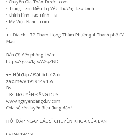
• Chuyên Gia Thảo Dược . com
• Trung Tâm Điều Trị Vết Thương Lâu Lành
• Chỉnh hình Tạo Hình TM
• Mỹ Viện Nano . com
•
++ Địa chỉ : 72 Phạm Hồng Thám Phường 4 Thành phố Cà
Mau
Bản đồ đến phòng khám
https://g.co/kgs/AXqZND
++ Hỏi đáp / Đặt lịch / Zalo :
zalo.me/84919449459
Bs
- Bs NGUYỄN ĐẶNG DUY -
www.nguyendangduy.com
Chia sẻ rèn luyện điều đúng đắn !
HỎI ĐÁP NGAY BÁC SĨ CHUYÊN KHOA CỦA BẠN
0919449459