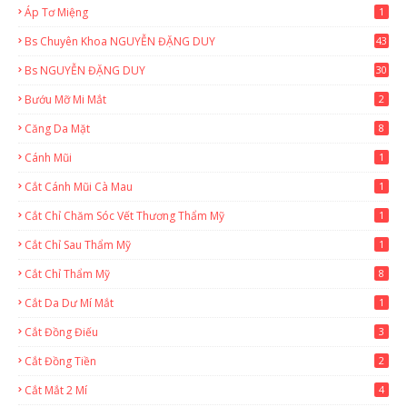
Áp Tơ Miệng
1
Bs Chuyên Khoa NGUYỄN ĐẶNG DUY
43
0
Bs NGUYỄN ĐẶNG DUY
30
Bướu Mỡ Mi Mắt
2
Căng Da Mặt
8
Cánh Mũi
1
Cắt Cánh Mũi Cà Mau
1
Cắt Chỉ Chăm Sóc Vết Thương Thẩm Mỹ
1
Cắt Chỉ Sau Thẩm Mỹ
1
Cắt Chỉ Thẩm Mỹ
8
Cắt Da Dư Mí Mắt
1
Cắt Đồng Điếu
3
Cắt Đồng Tiền
2
Cắt Mắt 2 Mí
4