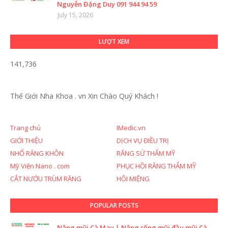
Nguyễn Đặng Duy 091 944 94 59
July 15, 2026
LƯỢT XEM
141,736
Thế Giới Nha Khoa . vn
Xin Chào Quý Khách !
Trang chủ
IMedic.vn
GIỚI THIỆU
DỊCH VỤ ĐIỀU TRỊ
NHỔ RĂNG KHÔN
RĂNG SỨ THẨM MỸ
Mỹ Viện Nano . com
PHỤC HỒI RĂNG THẨM MỸ
CẮT NƯỚU TRÙM RĂNG
HÔI MIỆNG
POPULAR POSTS
Nâng mũi Cà Mau | Nâng sống mũi đầu mũi Cà