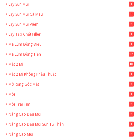
Lấy Sụn Mũi
1
Lấy Sụn Mũi Cà Mau
5
Lấy Sụn Mũi Viêm
2
Lấy Tạp Chất Filler
1
Má Lúm Đồng Điếu
1
Má Lúm Đồng Tiền
22
Mắt 2 Mí
10
Mắt 2 Mí Không Phẫu Thuật
1
Mở Rộng Góc Mắt
3
Môi
1
Môi Trái Tim
2
Nâng Cao Đầu Mũi
2
Nâng Cao Đầu Mũi Sụn Tự Thân
1
Nâng Cao Mũi
2