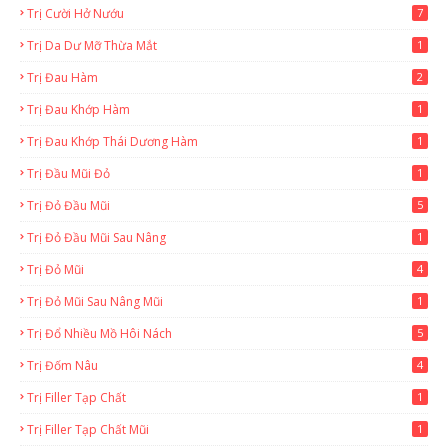
Trị Cười Hở Nướu
7
Trị Da Dư Mỡ Thừa Mắt
1
Trị Đau Hàm
2
Trị Đau Khớp Hàm
1
Trị Đau Khớp Thái Dương Hàm
1
Trị Đầu Mũi Đỏ
1
Trị Đỏ Đầu Mũi
5
Trị Đỏ Đầu Mũi Sau Nâng
1
Trị Đỏ Mũi
4
Trị Đỏ Mũi Sau Nâng Mũi
1
Trị Đổ Nhiều Mồ Hôi Nách
5
Trị Đốm Nâu
4
Trị Filler Tạp Chất
1
Trị Filler Tạp Chất Mũi
1