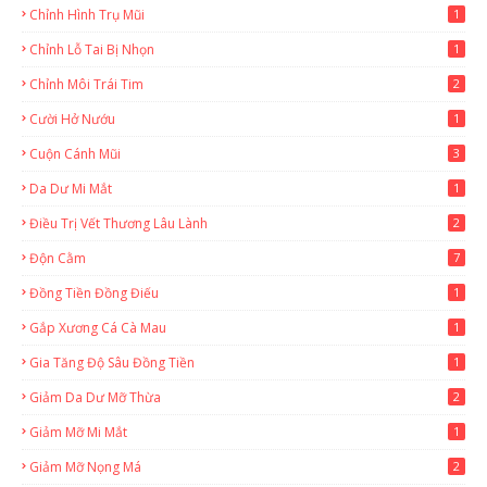
Chỉnh Hình Trụ Mũi
1
Chỉnh Lỗ Tai Bị Nhọn
1
Chỉnh Môi Trái Tim
2
Cười Hở Nướu
1
Cuộn Cánh Mũi
3
Da Dư Mi Mắt
1
Điều Trị Vết Thương Lâu Lành
2
Độn Cằm
7
Đồng Tiền Đồng Điếu
1
Gắp Xương Cá Cà Mau
1
Gia Tăng Độ Sâu Đồng Tiền
1
Giảm Da Dư Mỡ Thừa
2
Giảm Mỡ Mi Mắt
1
Giảm Mỡ Nọng Má
2