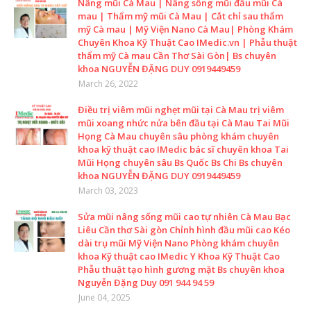
Nâng mũi Cà Mau | Nâng sống mũi đầu mũi Cà
mau | Thẩm mỹ mũi Cà Mau | Cắt chỉ sau thẩm
mỹ Cà mau | Mỹ Viện Nano Cà Mau| Phòng Khám
Chuyên Khoa Kỹ Thuật Cao IMedic.vn | Phẫu thuật
thẩm mỹ Cà mau Cần Thơ Sài Gòn| Bs chuyên
khoa NGUYỄN ĐẶNG DUY 0919449459
March 26, 2022
Điều trị viêm mũi nghẹt mũi tại Cà Mau trị viêm
mũi xoang nhức nửa bên đầu tại Cà Mau Tai Mũi
Họng Cà Mau chuyên sâu phòng khám chuyên
khoa kỹ thuật cao IMedic bác sĩ chuyên khoa Tai
Mũi Họng chuyên sâu Bs Quốc Bs Chi Bs chuyên
khoa NGUYỄN ĐẶNG DUY 0919449459
March 03, 2023
Sửa mũi nâng sống mũi cao tự nhiên Cà Mau Bạc
Liêu Cần thơ Sài gòn Chỉnh hình đầu mũi cao Kéo
dài trụ mũi Mỹ Viện Nano Phòng khám chuyên
khoa Kỹ thuật cao IMedic Y Khoa Kỹ Thuật Cao
Phẫu thuật tạo hình gương mặt Bs chuyên khoa
Nguyễn Đặng Duy 091 944 94 59
June 04, 2025