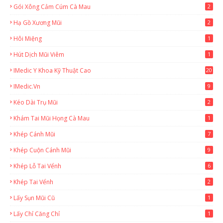
Gói Xông Cảm Cúm Cà Mau
2
Hạ Gồ Xương Mũi
2
Hôi Miệng
1
Hút Dịch Mũi Viêm
1
IMedic Y Khoa Kỹ Thuật Cao
20
2
IMedic.vn
9
Kéo Dài Trụ Mũi
2
Khám Tai Mũi Họng Cà Mau
1
Khép Cánh Mũi
7
Khép Cuộn Cánh Mũi
9
Khép Lỗ Tai Vểnh
6
Khép Tai Vểnh
2
Lấy Sụn Mũi Cũ
1
Lấy Chỉ Căng Chỉ
1