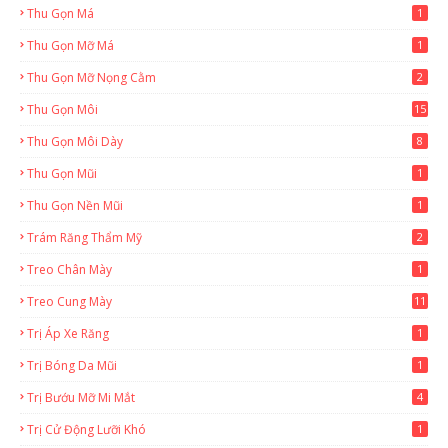
Thu Gọn Má
1
Thu Gọn Mỡ Má
1
Thu Gọn Mỡ Nọng Cằm
2
Thu Gọn Môi
15
Thu Gọn Môi Dày
8
Thu Gọn Mũi
1
Thu Gọn Nền Mũi
1
Trám Răng Thẩm Mỹ
2
Treo Chân Mày
1
Treo Cung Mày
11
Trị Áp Xe Răng
1
Trị Bóng Da Mũi
1
Trị Bướu Mỡ Mi Mắt
4
Trị Cử Động Lưỡi Khó
1