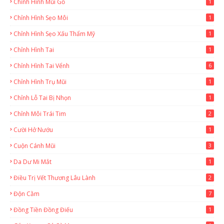
Chỉnh Hình Mũi Gồ
1
Chỉnh Hình Sẹo Môi
1
Chỉnh Hình Sẹo Xấu Thẩm Mỹ
1
Chỉnh Hình Tai
1
Chỉnh Hình Tai Vểnh
6
Chỉnh Hình Trụ Mũi
1
Chỉnh Lỗ Tai Bị Nhọn
1
Chỉnh Môi Trái Tim
2
Cười Hở Nướu
1
Cuộn Cánh Mũi
3
Da Dư Mi Mắt
1
Điều Trị Vết Thương Lâu Lành
2
Độn Cằm
7
Đồng Tiền Đồng Điếu
1