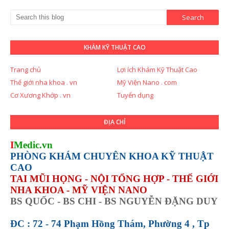
KHÁM KỸ THUẬT CAO
Trang chủ
Lợi ích Khám Kỹ Thuật Cao
Thế giới nha khoa . vn
Mỹ Viện Nano . com
Cơ Xương Khớp . vn
Tuyển dụng
ĐỊA CHỈ
I
Medic.vn
PHÒNG KHÁM CHUYÊN KHOA KỸ THUẬT
CAO
TAI MŨI HỌNG - NỘI TỔNG HỢP - THẾ GIỚI
NHA KHOA - MỸ VIỆN NANO
BS QUỐC - BS CHI - BS NGUYỄN ĐẶNG DUY
ĐC : 72 - 74 Phạm Hồng Thám, Phường 4 , Tp