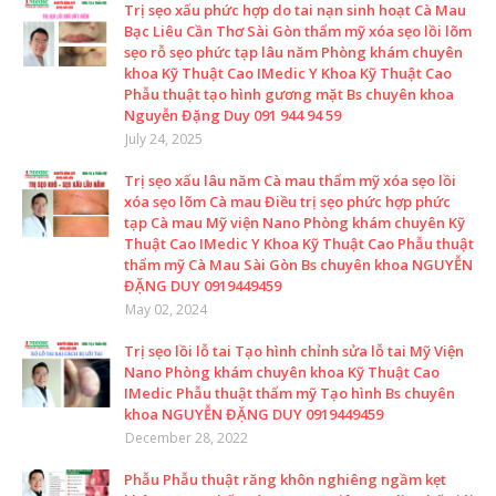
Trị sẹo xấu phức hợp do tai nạn sinh hoạt Cà Mau
Bạc Liêu Cần Thơ Sài Gòn thẩm mỹ xóa sẹo lồi lõm
sẹo rỗ sẹo phức tạp lâu năm Phòng khám chuyên
khoa Kỹ Thuật Cao IMedic Y Khoa Kỹ Thuật Cao
Phẫu thuật tạo hình gương mặt Bs chuyên khoa
Nguyễn Đặng Duy 091 944 94 59
July 24, 2025
Trị sẹo xấu lâu năm Cà mau thẩm mỹ xóa sẹo lồi
xóa sẹo lõm Cà mau Điều trị sẹo phức hợp phức
tạp Cà mau Mỹ viện Nano Phòng khám chuyên Kỹ
Thuật Cao IMedic Y Khoa Kỹ Thuật Cao Phẫu thuật
thẩm mỹ Cà Mau Sài Gòn Bs chuyên khoa NGUYỄN
ĐẶNG DUY 0919449459
May 02, 2024
Trị sẹo lồi lỗ tai Tạo hình chỉnh sửa lỗ tai Mỹ Viện
Nano Phòng khám chuyên khoa Kỹ Thuật Cao
IMedic Phẫu thuật thẩm mỹ Tạo hình Bs chuyên
khoa NGUYỄN ĐẶNG DUY 0919449459
December 28, 2022
Phẫu Phẫu thuật răng khôn nghiêng ngầm kẹt