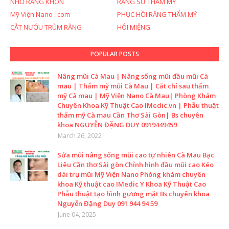
NHỔ RĂNG KHÔN
RĂNG SỨ THẨM MỸ
Mỹ Viện Nano . com
PHỤC HỒI RĂNG THẨM MỸ
CẮT NƯỚU TRÙM RĂNG
HÔI MIỆNG
POPULAR POSTS
Nâng mũi Cà Mau | Nâng sống mũi đầu mũi Cà
mau | Thẩm mỹ mũi Cà Mau | Cắt chỉ sau thẩm
mỹ Cà mau | Mỹ Viện Nano Cà Mau| Phòng Khám
Chuyên Khoa Kỹ Thuật Cao IMedic.vn | Phẫu thuật
thẩm mỹ Cà mau Cần Thơ Sài Gòn| Bs chuyên
khoa NGUYỄN ĐẶNG DUY 0919449459
March 26, 2022
Sửa mũi nâng sống mũi cao tự nhiên Cà Mau Bạc
Liêu Cần thơ Sài gòn Chỉnh hình đầu mũi cao Kéo
dài trụ mũi Mỹ Viện Nano Phòng khám chuyên
khoa Kỹ thuật cao IMedic Y Khoa Kỹ Thuật Cao
Phẫu thuật tạo hình gương mặt Bs chuyên khoa
Nguyễn Đặng Duy 091 944 94 59
June 04, 2025