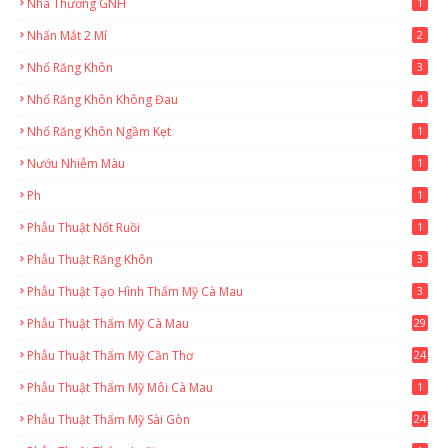
Nhà Thương GNH
1
Nhấn Mắt 2 Mí
2
Nhổ Răng Khôn
3
Nhổ Răng Khôn Không Đau
4
Nhổ Răng Khôn Ngầm Kẹt
1
Nướu Nhiễm Màu
1
Ph
1
Phẫu Thuật Nốt Ruồi
1
Phẫu Thuật Răng Khôn
3
Phẫu Thuật Tạo Hình Thẩm Mỹ Cà Mau
3
Phẫu Thuật Thẩm Mỹ Cà Mau
29
2
Phẫu Thuật Thẩm Mỹ Cần Thơ
24
9
Phẫu Thuật Thẩm Mỹ Môi Cà Mau
1
Phẫu Thuật Thẩm Mỹ Sài Gòn
24
1