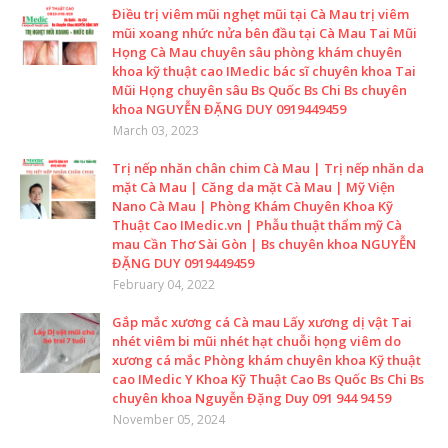
Điều trị viêm mũi nghẹt mũi tại Cà Mau trị viêm
mũi xoang nhức nửa bên đầu tại Cà Mau Tai Mũi
Họng Cà Mau chuyên sâu phòng khám chuyên
khoa kỹ thuật cao IMedic bác sĩ chuyên khoa Tai
Mũi Họng chuyên sâu Bs Quốc Bs Chi Bs chuyên
khoa NGUYỄN ĐẶNG DUY 0919449459
March 03, 2023
Trị nếp nhăn chân chim Cà Mau | Trị nếp nhăn da
mặt Cà Mau | Căng da mặt Cà Mau | Mỹ Viện
Nano Cà Mau | Phòng Khám Chuyên Khoa Kỹ
Thuật Cao IMedic.vn | Phẫu thuật thẩm mỹ Cà
mau Cần Thơ Sài Gòn | Bs chuyên khoa NGUYỄN
ĐẶNG DUY 0919449459
February 04, 2022
Gắp mắc xương cá Cà mau Lấy xương dị vật Tai
nhét viêm bi mũi nhét hạt chuỗi họng viêm do
xương cá mắc Phòng khám chuyên khoa Kỹ thuật
cao IMedic Y Khoa Kỹ Thuật Cao Bs Quốc Bs Chi Bs
chuyên khoa Nguyễn Đặng Duy 091 944 94 59
November 05, 2024