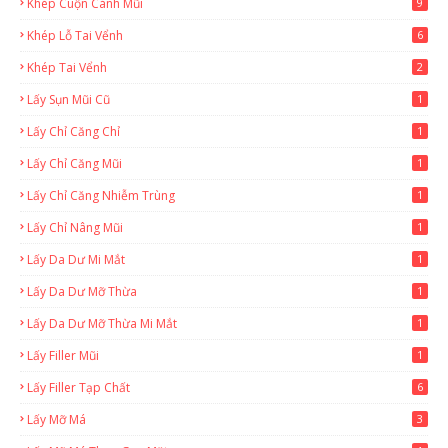
Khép Cuộn Cánh Mũi
9
Khép Lỗ Tai Vểnh
6
Khép Tai Vểnh
2
Lấy Sụn Mũi Cũ
1
Lấy Chỉ Căng Chỉ
1
Lấy Chỉ Căng Mũi
1
Lấy Chỉ Căng Nhiễm Trùng
1
Lấy Chỉ Nâng Mũi
1
Lấy Da Dư Mi Mắt
1
Lấy Da Dư Mỡ Thừa
1
Lấy Da Dư Mỡ Thừa Mi Mắt
1
Lấy Filler Mũi
1
Lấy Filler Tạp Chất
6
Lấy Mỡ Má
3