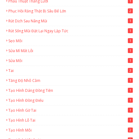
Phẫu Thuật Thắng Lưỡi
1
Phục Hồi Răng Thật Bị Sâu Bể Lớn
2
Rút Dịch Sau Nâng Mũi
1
Rút Sống Mũi Đặt Lại Ngay Lặp Tức
1
Sẹo Môi
1
Sửa Mí Mắt Lỗi
1
Sửa Môi
1
Tai
3
Tăng Độ Nhô Cằm
1
Tạo Hình Dáng Đồng Tiền
1
Tạo Hình Đồng Điếu
1
Tạo Hình Gờ Tai
1
Tạo Hình Lỗ Tai
1
Tạo Hình Môi
2