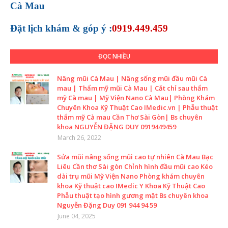
Cà Mau
Đặt lịch khám &
góp ý :
0919.449.459
ĐỌC NHIỀU
Nâng mũi Cà Mau | Nâng sống mũi đầu mũi Cà
mau | Thẩm mỹ mũi Cà Mau | Cắt chỉ sau thẩm
mỹ Cà mau | Mỹ Viện Nano Cà Mau| Phòng Khám
Chuyên Khoa Kỹ Thuật Cao IMedic.vn | Phẫu thuật
thẩm mỹ Cà mau Cần Thơ Sài Gòn| Bs chuyên
khoa NGUYỄN ĐẶNG DUY 0919449459
March 26, 2022
Sửa mũi nâng sống mũi cao tự nhiên Cà Mau Bạc
Liêu Cần thơ Sài gòn Chỉnh hình đầu mũi cao Kéo
dài trụ mũi Mỹ Viện Nano Phòng khám chuyên
khoa Kỹ thuật cao IMedic Y Khoa Kỹ Thuật Cao
Phẫu thuật tạo hình gương mặt Bs chuyên khoa
Nguyễn Đặng Duy 091 944 94 59
June 04, 2025