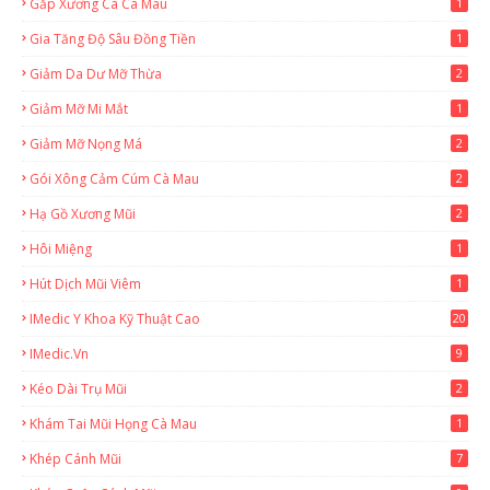
Gắp Xương Cá Cà Mau
1
Gia Tăng Độ Sâu Đồng Tiền
1
Giảm Da Dư Mỡ Thừa
2
Giảm Mỡ Mi Mắt
1
Giảm Mỡ Nọng Má
2
Gói Xông Cảm Cúm Cà Mau
2
Hạ Gồ Xương Mũi
2
Hôi Miệng
1
Hút Dịch Mũi Viêm
1
IMedic Y Khoa Kỹ Thuật Cao
20
2
IMedic.vn
9
Kéo Dài Trụ Mũi
2
Khám Tai Mũi Họng Cà Mau
1
Khép Cánh Mũi
7