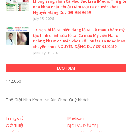
không sang chấn Cà Mau Bạc Liêu IMedic Thế giới
nha khoa Phẫu thuật Hàm Mặt Bs chuyên khoa
Nguyễn Đặng Duy 091 944 94 59
July 15, 2026
Trị sẹo lồi lỗ tai biến dạng lỗ tai Cà mau Thẩm mỹ
tạo hình chỉnh sửa lỗ tai Cà mau Mỹ viện Nano
Phòng khám chuyên khoa Kỹ Thuật Cao IMedic Bs
chuyên khoa NGUYỄN ĐẶNG DUY 0919449459
January 03, 2023
LƯỢT XEM
142,050
Thế Giới Nha Khoa . vn
Xin Chào Quý Khách !
Trang chủ
IMedic.vn
GIỚI THIỆU
DỊCH VỤ ĐIỀU TRỊ