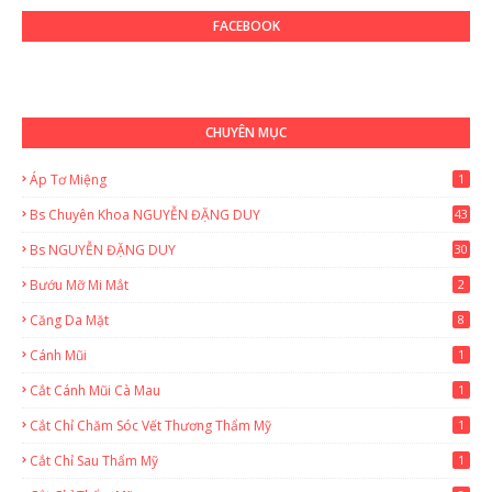
FACEBOOK
CHUYÊN MỤC
Áp Tơ Miệng
1
Bs Chuyên Khoa NGUYỄN ĐẶNG DUY
43
0
Bs NGUYỄN ĐẶNG DUY
30
Bướu Mỡ Mi Mắt
2
Căng Da Mặt
8
Cánh Mũi
1
Cắt Cánh Mũi Cà Mau
1
Cắt Chỉ Chăm Sóc Vết Thương Thẩm Mỹ
1
Cắt Chỉ Sau Thẩm Mỹ
1