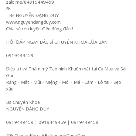
zalo.me/84919449459
Bs
- Bs NGUYỄN ĐẶNG DUY -
www.nguyendangduy.com
Chia sẻ rèn luyện điều đúng đắn !
HỎI ĐÁP NGAY BÁC SĨ CHUYÊN KHOA CỦA BẠN
0919449459
Điều trị và Thẩm mỹ Tạo hình Khuôn mặt tại Cà Mau và Sài
Gòn
Răng - Mắt - Mũi - Miệng - Môi - Má - Cằm - Lỗ tai - Sẹo
xấu
Bs Chuyên Khoa
NGUYỄN ĐẶNG DUY
0919449459 | 0919449459 | 0919449459
#BsChuyenKhoa #BsNguyenDangDuy