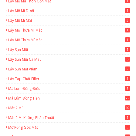
Lấy Mỡ Má Thon Gọn Mặt
1
Lấy Mỡ Mi Dưới
1
Lấy Mỡ Mi Mắt
3
Lấy Mỡ Thừa Mi Mắt
1
Lấy Mỡ Thừa Mí Mắt
1
Lấy Sụn Mũi
1
Lấy Sụn Mũi Cà Mau
5
Lấy Sụn Mũi Viêm
2
Lấy Tạp Chất Filler
1
Má Lúm Đồng Điếu
1
Má Lúm Đồng Tiền
22
Mắt 2 Mí
10
Mắt 2 Mí Không Phẫu Thuật
1
Mở Rộng Góc Mắt
3