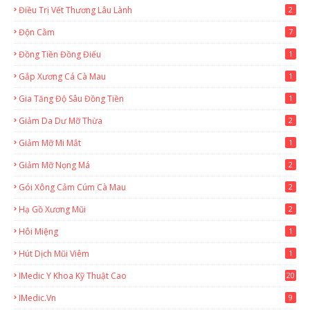
Điều Trị Vết Thương Lâu Lành
2
Độn Cằm
7
Đồng Tiền Đồng Điếu
1
Gắp Xương Cá Cà Mau
1
Gia Tăng Độ Sâu Đồng Tiền
1
Giảm Da Dư Mỡ Thừa
2
Giảm Mỡ Mi Mắt
1
Giảm Mỡ Nọng Má
2
Gói Xông Cảm Cúm Cà Mau
2
Hạ Gồ Xương Mũi
2
Hôi Miệng
1
Hút Dịch Mũi Viêm
1
IMedic Y Khoa Kỹ Thuật Cao
20
2
IMedic.vn
9