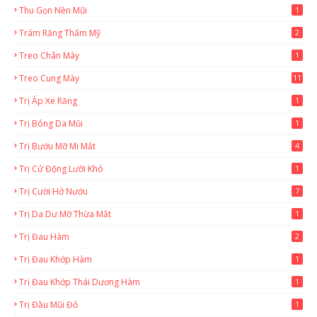
Thu Gọn Nền Mũi
1
Trám Răng Thẩm Mỹ
2
Treo Chân Mày
1
Treo Cung Mày
11
Trị Áp Xe Răng
1
Trị Bóng Da Mũi
1
Trị Bướu Mỡ Mi Mắt
4
Trị Cử Động Lưỡi Khó
1
Trị Cười Hở Nướu
7
Trị Da Dư Mỡ Thừa Mắt
1
Trị Đau Hàm
2
Trị Đau Khớp Hàm
1
Trị Đau Khớp Thái Dương Hàm
1
Trị Đầu Mũi Đỏ
1