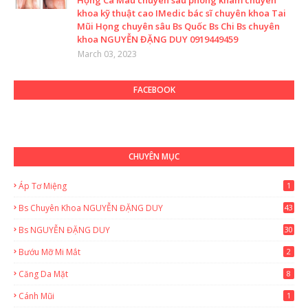
Họng Cà Mau chuyên sâu phòng khám chuyên
khoa kỹ thuật cao IMedic bác sĩ chuyên khoa Tai
Mũi Họng chuyên sâu Bs Quốc Bs Chi Bs chuyên
khoa NGUYỄN ĐẶNG DUY 0919449459
March 03, 2023
FACEBOOK
CHUYÊN MỤC
Áp Tơ Miệng
1
Bs Chuyên Khoa NGUYỄN ĐẶNG DUY
43
0
Bs NGUYỄN ĐẶNG DUY
30
Bướu Mỡ Mi Mắt
2
Căng Da Mặt
8
Cánh Mũi
1