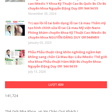
cao IMedic Y Khoa Kỹ Thuật Cao Bs Quốc Bs Chi Bs
chuyên khoa Nguyễn Đặng Duy 091 944 94 59
November 05, 2024
Trị sẹo lồi lỗ tai biến dạng lỗ tai Cà mau Thẩm mỹ
tạo hình chỉnh sửa lỗ tai Cà mau Mỹ viện Nano
Phòng khám chuyên khoa Kỹ Thuật Cao IMedic Bs
chuyên khoa NGUYỄN ĐẶNG DUY 0919449459
January 03, 2023
Phẫu Phẫu thuật răng khôn nghiêng ngầm kẹt
không sang chấn Cà Mau Bạc Liêu IMedic Thế giới
nha khoa Phẫu thuật Hàm Mặt Bs chuyên khoa
Nguyễn Đặng Duy 091 944 94 59
July 15, 2026
LƯỢT XEM
141,724
Thế Giới Nha Khoa . vn
Xin Chào Quý Khách !