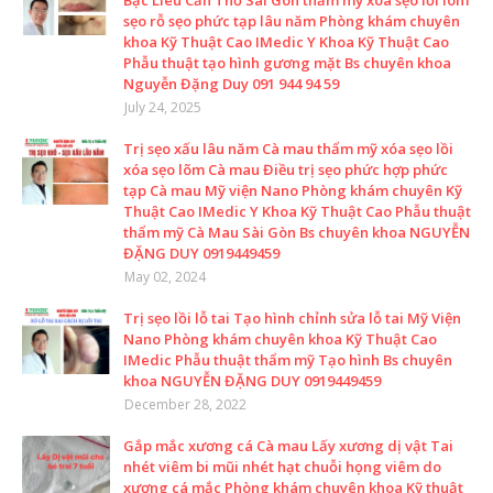
Bạc Liêu Cần Thơ Sài Gòn thẩm mỹ xóa sẹo lồi lõm
sẹo rỗ sẹo phức tạp lâu năm Phòng khám chuyên
khoa Kỹ Thuật Cao IMedic Y Khoa Kỹ Thuật Cao
Phẫu thuật tạo hình gương mặt Bs chuyên khoa
Nguyễn Đặng Duy 091 944 94 59
July 24, 2025
Trị sẹo xấu lâu năm Cà mau thẩm mỹ xóa sẹo lồi
xóa sẹo lõm Cà mau Điều trị sẹo phức hợp phức
tạp Cà mau Mỹ viện Nano Phòng khám chuyên Kỹ
Thuật Cao IMedic Y Khoa Kỹ Thuật Cao Phẫu thuật
thẩm mỹ Cà Mau Sài Gòn Bs chuyên khoa NGUYỄN
ĐẶNG DUY 0919449459
May 02, 2024
Trị sẹo lồi lỗ tai Tạo hình chỉnh sửa lỗ tai Mỹ Viện
Nano Phòng khám chuyên khoa Kỹ Thuật Cao
IMedic Phẫu thuật thẩm mỹ Tạo hình Bs chuyên
khoa NGUYỄN ĐẶNG DUY 0919449459
December 28, 2022
Gắp mắc xương cá Cà mau Lấy xương dị vật Tai
nhét viêm bi mũi nhét hạt chuỗi họng viêm do
xương cá mắc Phòng khám chuyên khoa Kỹ thuật