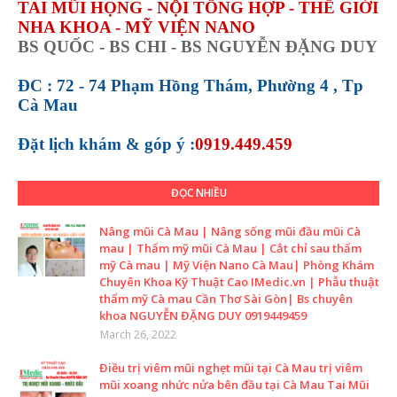
TAI MŨI HỌNG - NỘI TỔNG HỢP - THẾ GIỚI
NHA KHOA - MỸ VIỆN NANO
BS QUỐC - BS CHI - BS NGUYỄN ĐẶNG DUY
ĐC : 72 - 74 Phạm Hồng Thám, Phường 4 , Tp
Cà Mau
Đặt lịch khám &
góp ý :
0919.449.459
ĐỌC NHIỀU
Nâng mũi Cà Mau | Nâng sống mũi đầu mũi Cà
mau | Thẩm mỹ mũi Cà Mau | Cắt chỉ sau thẩm
mỹ Cà mau | Mỹ Viện Nano Cà Mau| Phòng Khám
Chuyên Khoa Kỹ Thuật Cao IMedic.vn | Phẫu thuật
thẩm mỹ Cà mau Cần Thơ Sài Gòn| Bs chuyên
khoa NGUYỄN ĐẶNG DUY 0919449459
March 26, 2022
Điều trị viêm mũi nghẹt mũi tại Cà Mau trị viêm
mũi xoang nhức nửa bên đầu tại Cà Mau Tai Mũi