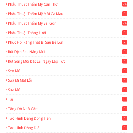
Phẫu Thuật Thẩm Mỹ Cần Thơ
24
9
Phẫu Thuật Thẩm Mỹ Môi Cà Mau
1
Phẫu Thuật Thẩm Mỹ Sài Gòn
24
1
Phẫu Thuật Thắng Lưỡi
1
Phục Hồi Răng Thật Bị Sâu Bể Lớn
2
Rút Dịch Sau Nâng Mũi
1
Rút Sống Mũi Đặt Lại Ngay Lặp Tức
1
Sẹo Môi
1
Sửa Mí Mắt Lỗi
1
Sửa Môi
1
Tai
3
Tăng Độ Nhô Cằm
1
Tạo Hình Dáng Đồng Tiền
1
Tạo Hình Đồng Điếu
1