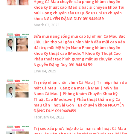
Họng Cà Mau chuyên sâu phòng khám chuyên
khoa kỹ thuật cao IMedic bác sĩ chuyên khoa Tai
Mũi Họng chuyên sâu Bs Quốc Bs Chi Bs chuyên
khoa NGUYỄN ĐẶNG DUY 0919449459
March 03, 2023
Sửa mũi nâng sống mũi cao tự nhiên Cà Mau Bạc
Liêu Cần thơ Sài gòn Chỉnh hình đầu mũi cao Kéo
dài trụ mũi Mỹ Viện Nano Phòng khám chuyên
khoa Kỹ thuật cao IMedic Y Khoa Kỹ Thuật Cao
Phẫu thuật tạo hình gương mặt Bs chuyên khoa
Nguyễn Đặng Duy 091 944 94 59
June 04, 2025
Trị nếp nhăn chân chim Cà Mau | Trị nếp nhăn da
mặt Cà Mau | Căng da mặt Cà Mau | Mỹ Viện
Nano Cà Mau | Phòng Khám Chuyên Khoa Kỹ
Thuật Cao IMedic.vn | Phẫu thuật thẩm mỹ Cà
mau Cần Thơ Sài Gòn | Bs chuyên khoa NGUYỄN
ĐẶNG DUY 0919449459
February 04, 2022
Trị sẹo xấu phức hợp do tai nạn sinh hoạt Cà Mau