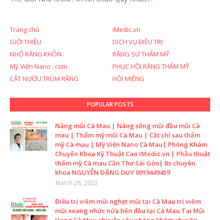
Trang chủ
IMedic.vn
GIỚI THIỆU
DỊCH VỤ ĐIỀU TRỊ
NHỔ RĂNG KHÔN
RĂNG SỨ THẨM MỸ
Mỹ Viện Nano . com
PHỤC HỒI RĂNG THẨM MỸ
CẮT NƯỚU TRÙM RĂNG
HÔI MIỆNG
POPULAR POSTS
Nâng mũi Cà Mau | Nâng sống mũi đầu mũi Cà
mau | Thẩm mỹ mũi Cà Mau | Cắt chỉ sau thẩm
mỹ Cà mau | Mỹ Viện Nano Cà Mau| Phòng Khám
Chuyên Khoa Kỹ Thuật Cao IMedic.vn | Phẫu thuật
thẩm mỹ Cà mau Cần Thơ Sài Gòn| Bs chuyên
khoa NGUYỄN ĐẶNG DUY 0919449459
March 26, 2022
Điều trị viêm mũi nghẹt mũi tại Cà Mau trị viêm
mũi xoang nhức nửa bên đầu tại Cà Mau Tai Mũi