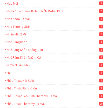
Nẹp Mũi
1
Ngừa Covid Cùng Bs NGUYỄN ĐẶNG DUY
2
Nha Khoa Cà Mau
1
Nhà Thương GNH
1
Nhấn Mắt 2 Mí
2
Nhổ Răng Khôn
3
Nhổ Răng Khôn Không Đau
4
Nhổ Răng Khôn Ngầm Kẹt
1
Nướu Nhiễm Màu
1
Ph
1
Phẫu Thuật Nốt Ruồi
1
Phẫu Thuật Răng Khôn
3
Phẫu Thuật Tạo Hình Thẩm Mỹ Cà Mau
3
Phẫu Thuật Thẩm Mỹ Cà Mau
29
2