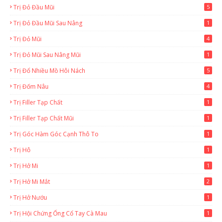
Trị Đỏ Đầu Mũi
5
Trị Đỏ Đầu Mũi Sau Nâng
1
Trị Đỏ Mũi
4
Trị Đỏ Mũi Sau Nâng Mũi
1
Trị Đổ Nhiều Mồ Hôi Nách
5
Trị Đốm Nâu
4
Trị Filler Tạp Chất
1
Trị Filler Tạp Chất Mũi
1
Trị Góc Hàm Góc Cạnh Thô To
1
Trị Hô
1
Trị Hở Mi
1
Trị Hở Mi Mắt
2
Trị Hở Nướu
1
Trị Hội Chứng Ống Cổ Tay Cà Mau
1