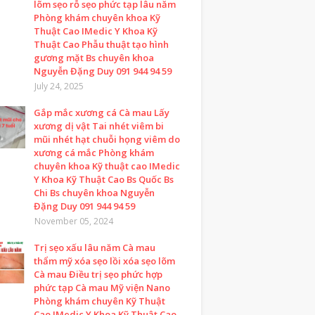
lõm sẹo rỗ sẹo phức tạp lâu năm
Phòng khám chuyên khoa Kỹ
Thuật Cao IMedic Y Khoa Kỹ
Thuật Cao Phẫu thuật tạo hình
gương mặt Bs chuyên khoa
Nguyễn Đặng Duy 091 944 94 59
July 24, 2025
Gắp mắc xương cá Cà mau Lấy
xương dị vật Tai nhét viêm bi
mũi nhét hạt chuỗi họng viêm do
xương cá mắc Phòng khám
chuyên khoa Kỹ thuật cao IMedic
Y Khoa Kỹ Thuật Cao Bs Quốc Bs
Chi Bs chuyên khoa Nguyễn
Đặng Duy 091 944 94 59
November 05, 2024
Trị sẹo xấu lâu năm Cà mau
thẩm mỹ xóa sẹo lồi xóa sẹo lõm
Cà mau Điều trị sẹo phức hợp
phức tạp Cà mau Mỹ viện Nano
Phòng khám chuyên Kỹ Thuật
Cao IMedic Y Khoa Kỹ Thuật Cao