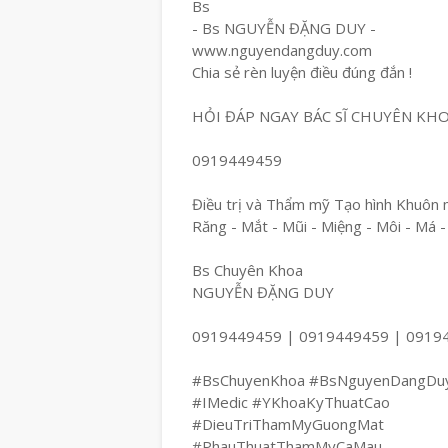
Bs
- Bs NGUYỄN ĐẶNG DUY -
www.nguyendangduy.com
Chia sẻ rèn luyện điều đúng đắn !
HỎI ĐÁP NGAY BÁC SĨ CHUYÊN KH
0919449459
Điều trị và Thẩm mỹ Tạo hình Khuôn 
Răng - Mắt - Mũi - Miệng - Môi - Má -
Bs Chuyên Khoa
NGUYỄN ĐẶNG DUY
0919449459 | 0919449459 | 0919
#BsChuyenKhoa #BsNguyenDangDu
#IMedic #YKhoaKyThuatCao
#DieuTriThamMyGuongMat
#PhauThuatThamMyCaMau