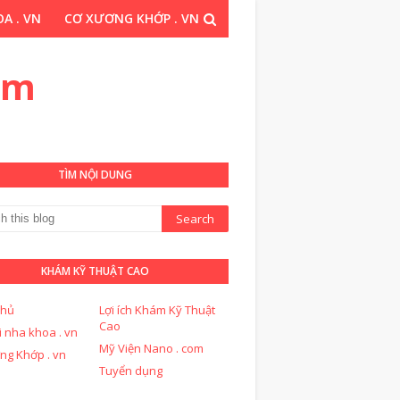
A . VN
CƠ XƯƠNG KHỚP . VN
THUẬT CAO . COM
om
TÌM NỘI DUNG
KHÁM KỸ THUẬT CAO
chủ
Lợi ích Khám Kỹ Thuật
Cao
i nha khoa . vn
Mỹ Viện Nano . com
ng Khớp . vn
Tuyển dụng