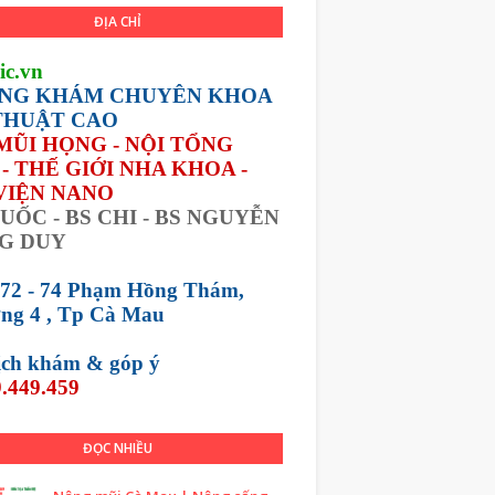
ĐỊA CHỈ
ic.vn
NG KHÁM CHUYÊN KHOA
THUẬT CAO
 MŨI HỌNG - NỘI TỔNG
- THẾ GIỚI NHA KHOA -
VIỆN NANO
UỐC - BS CHI - BS NGUYỄN
G DUY
 72 - 74 Phạm Hồng Thám,
ng 4 , Tp Cà Mau
lịch khám &
góp ý
.449.459
ĐỌC NHIỀU