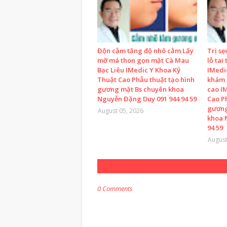
Độn cằm tăng độ nhô cằm Lấy
Trị sẹ
mỡ má thon gọn mặt Cà Mau
lỗ tai
Bạc Liêu IMedic Y Khoa Kỹ
IMedi
Thuật Cao Phẫu thuật tạo hình
khám 
gương mặt Bs chuyên khoa
cao I
Nguyễn Đặng Duy 091 944 94 59
Cao P
gương
August 05, 2026
khoa 
94 59
August
0 Comments