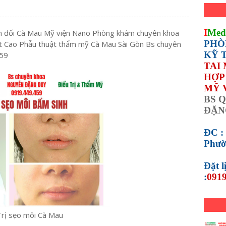
I
Med
ân đối Cà Mau Mỹ viện Nano Phòng khám chuyên khoa
PHÒ
t Cao Phẫu thuật thẩm mỹ Cà Mau Sài Gòn Bs chuyên
KỸ 
59
TAI
HỢP 
MỸ 
BS Q
ĐẶN
ĐC :
Phườ
Đặt 
:
0919
Trị sẹo môi Cà Mau