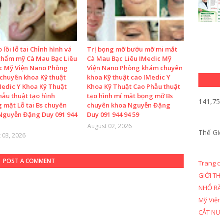
o lồi lỗ tai Chỉnh hình vá
Trị bọng mỡ bướu mỡ mi mắt
 thẩm mỹ Cà Mau Bạc Liêu
Cà Mau Bạc Liêu IMedic Mỹ
c Mỹ Viện Nano Phòng
Viện Nano Phòng khám chuyên
chuyên khoa Kỹ thuật
khoa Kỹ thuật cao IMedic Y
Medic Y Khoa Kỹ Thuật
Khoa Kỹ Thuật Cao Phẫu thuật
hẫu thuật tạo hình
tạo hình mí mắt bọng mỡ Bs
141,7
 mặt Lỗ tai Bs chuyên
chuyên khoa Nguyễn Đặng
Nguyễn Đặng Duy 091 944
Duy 091 944 94 59
August 02, 2026
Thế Gi
 03, 2026
POST A COMMENT
Trang 
GIỚI T
NHỔ R
Mỹ Việ
CẮT N