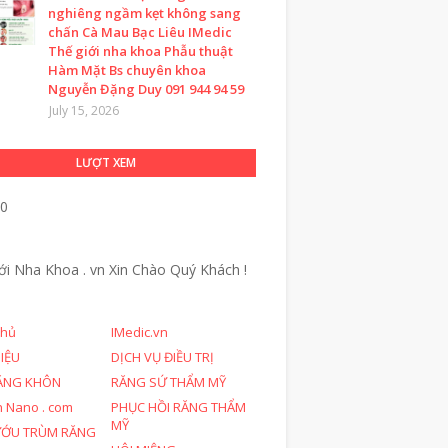
nghiêng ngầm kẹt không sang
chấn Cà Mau Bạc Liêu IMedic
Thế giới nha khoa Phẫu thuật
Hàm Mặt Bs chuyên khoa
Nguyễn Đặng Duy 091 944 94 59
July 15, 2026
LƯỢT XEM
50
ới Nha Khoa . vn
Xin Chào Quý Khách !
chủ
IMedic.vn
HIỆU
DỊCH VỤ ĐIỀU TRỊ
ĂNG KHÔN
RĂNG SỨ THẨM MỸ
n Nano . com
PHỤC HỒI RĂNG THẨM
MỸ
ƯỚU TRÙM RĂNG