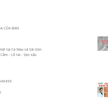
OA CỦA BẠN
mặt tại Cà Mau và Sài Gòn
 Cằm - Lỗ tai - Sẹo xấu
449459
y