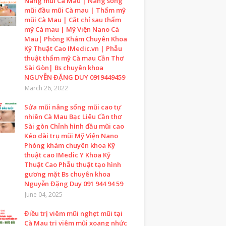
Nâng mũi Cà Mau | Nâng sống
mũi đầu mũi Cà mau | Thẩm mỹ
mũi Cà Mau | Cắt chỉ sau thẩm
mỹ Cà mau | Mỹ Viện Nano Cà
Mau| Phòng Khám Chuyên Khoa
Kỹ Thuật Cao IMedic.vn | Phẫu
thuật thẩm mỹ Cà mau Cần Thơ
Sài Gòn| Bs chuyên khoa
NGUYỄN ĐẶNG DUY 0919449459
March 26, 2022
Sửa mũi nâng sống mũi cao tự
nhiên Cà Mau Bạc Liêu Cần thơ
Sài gòn Chỉnh hình đầu mũi cao
Kéo dài trụ mũi Mỹ Viện Nano
Phòng khám chuyên khoa Kỹ
thuật cao IMedic Y Khoa Kỹ
Thuật Cao Phẫu thuật tạo hình
gương mặt Bs chuyên khoa
Nguyễn Đặng Duy 091 944 94 59
June 04, 2025
Điều trị viêm mũi nghẹt mũi tại
Cà Mau trị viêm mũi xoang nhức