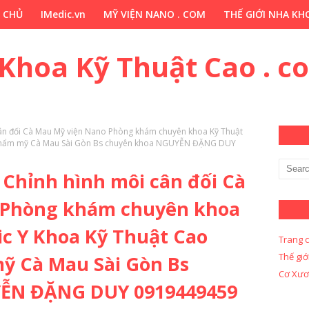
 CHỦ
IMedic.vn
MỸ VIỆN NANO . COM
THẾ GIỚI NHA KHO
ẢO DƯỢC . COM
Y KHOA KỸ THUẬT CAO . COM
Y KHOA KỸ 
 Khoa Kỹ Thuật Cao . c
cân đối Cà Mau Mỹ viện Nano Phòng khám chuyên khoa Kỹ Thuật
t thẩm mỹ Cà Mau Sài Gòn Bs chuyên khoa NGUYỄN ĐẶNG DUY
 Chỉnh hình môi cân đối Cà
 Phòng khám chuyên khoa
ic Y Khoa Kỹ Thuật Cao
Trang 
Thế giớ
ỹ Cà Mau Sài Gòn Bs
Cơ Xươ
ỄN ĐẶNG DUY 0919449459