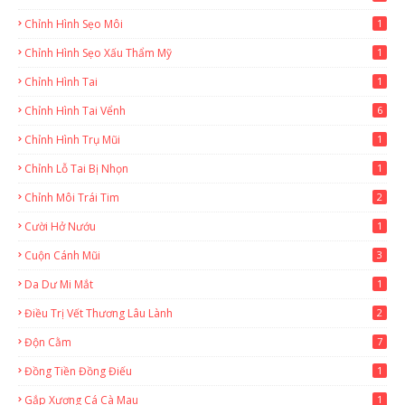
Chỉnh Hình Sẹo Môi
1
Chỉnh Hình Sẹo Xấu Thẩm Mỹ
1
Chỉnh Hình Tai
1
Chỉnh Hình Tai Vểnh
6
Chỉnh Hình Trụ Mũi
1
Chỉnh Lỗ Tai Bị Nhọn
1
Chỉnh Môi Trái Tim
2
Cười Hở Nướu
1
Cuộn Cánh Mũi
3
Da Dư Mi Mắt
1
Điều Trị Vết Thương Lâu Lành
2
Độn Cằm
7
Đồng Tiền Đồng Điếu
1
Gắp Xương Cá Cà Mau
1