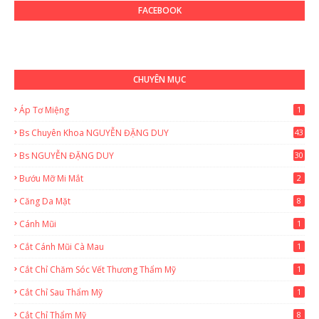
FACEBOOK
CHUYÊN MỤC
Áp Tơ Miệng
1
Bs Chuyên Khoa NGUYỄN ĐẶNG DUY
43
0
Bs NGUYỄN ĐẶNG DUY
30
Bướu Mỡ Mi Mắt
2
Căng Da Mặt
8
Cánh Mũi
1
Cắt Cánh Mũi Cà Mau
1
Cắt Chỉ Chăm Sóc Vết Thương Thẩm Mỹ
1
Cắt Chỉ Sau Thẩm Mỹ
1
Cắt Chỉ Thẩm Mỹ
8