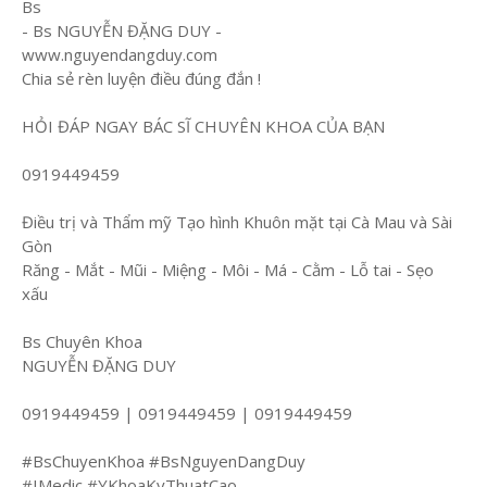
Bs
- Bs NGUYỄN ĐẶNG DUY -
www.nguyendangduy.com
Chia sẻ rèn luyện điều đúng đắn !
HỎI ĐÁP NGAY BÁC SĨ CHUYÊN KHOA CỦA BẠN
0919449459
Điều trị và Thẩm mỹ Tạo hình Khuôn mặt tại Cà Mau và Sài
Gòn
Răng - Mắt - Mũi - Miệng - Môi - Má - Cằm - Lỗ tai - Sẹo
xấu
Bs Chuyên Khoa
NGUYỄN ĐẶNG DUY
0919449459 | 0919449459 | 0919449459
#BsChuyenKhoa #BsNguyenDangDuy
#IMedic #YKhoaKyThuatCao