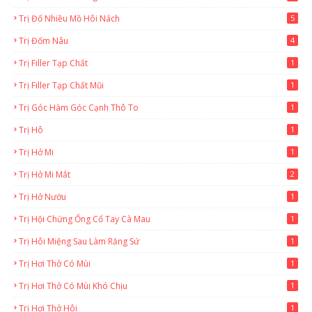
Trị Đổ Nhiều Mồ Hôi Nách
5
Trị Đốm Nâu
4
Trị Filler Tạp Chất
1
Trị Filler Tạp Chất Mũi
1
Trị Góc Hàm Góc Cạnh Thô To
1
Trị Hô
1
Trị Hở Mi
1
Trị Hở Mi Mắt
2
Trị Hở Nướu
1
Trị Hội Chứng Ống Cổ Tay Cà Mau
1
Trị Hôi Miệng Sau Làm Răng Sứ
1
Trị Hơi Thở Có Mùi
1
Trị Hơi Thở Có Mùi Khó Chịu
1
Trị Hơi Thở Hôi
1