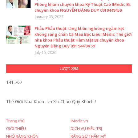
Phòng khám chuyên khoa Kỹ Thuật Cao IMedic Bs
chuyên khoa NGUYỄN ĐẶNG DUY 0919449459
January 03, 2023
Phẫu Phẫu thuật răng khôn nghiêng ngầm kẹt
không sang chấn Cà Mau Bạc Liêu IMedic Thế giới
nha khoa Phẫu thuật Hàm Mặt Bs chuyên khoa
Nguyễn Đặng Duy 091 944 94 59
July 15, 2026
LƯỢT XEM
141,767
Thế Giới Nha Khoa . vn
Xin Chào Quý Khách !
Trang chủ
IMedic.vn
GIỚI THIỆU
DỊCH VỤ ĐIỀU TRỊ
NHỔ RĂNG KHÔN
RĂNG SỨ THẨM MỸ