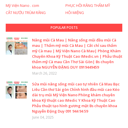
Mỹ Viện Nano . com
PHỤC HỒI RĂNG THẨM MỸ
CẮT NƯỚU TRÙM RĂNG
HÔI MIỆNG
POPULAR POSTS
Nâng mũi Cà Mau | Nâng sống mũi đầu mũi Cà
mau | Thẩm mỹ mũi Cà Mau | Cắt chỉ sau thẩm
mỹ Cà mau | Mỹ Viện Nano Cà Mau| Phòng Khám
Chuyên Khoa Kỹ Thuật Cao IMedic.vn | Phẫu thuật
thẩm mỹ Cà mau Cần Thơ Sài Gòn| Bs chuyên
khoa NGUYỄN ĐẶNG DUY 0919449459
March 26, 2022
Sửa mũi nâng sống mũi cao tự nhiên Cà Mau Bạc
Liêu Cần thơ Sài gòn Chỉnh hình đầu mũi cao Kéo
dài trụ mũi Mỹ Viện Nano Phòng khám chuyên
khoa Kỹ thuật cao IMedic Y Khoa Kỹ Thuật Cao
Phẫu thuật tạo hình gương mặt Bs chuyên khoa
Nguyễn Đặng Duy 091 944 94 59
June 04, 2025