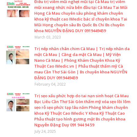
Điều trị viêm mũi nghẹt mũi tại Cà Mau trị viêm
mũi xoang nhức nửa bên đầu tại Cà Mau Tai Mũi
Họng Cà Mau chuyên sâu phòng khám chuyên
khoa kỹ thuật cao IMedic bác sĩ chuyên khoa Tai
Mũi Họng chuyên sâu Bs Quốc Bs Chi Bs chuyên
khoa NGUYỄN ĐẶNG DUY 0919449459
March 03, 2023
Trị nếp nhăn chân chim Cà Mau | Trị nếp nhăn da
mặt Cà Mau | Căng da mặt Cà Mau | Mỹ Viện
Nano Cà Mau | Phòng Khám Chuyên Khoa Kỹ
Thuật Cao IMedic.vn | Phẫu thuật thẩm mỹ Cà
mau Cần Thơ Sài Gòn | Bs chuyên khoa NGUYỄN
ĐẶNG DUY 0919449459
February 04, 2022
Trị sẹo xấu phức hợp do tai nạn sinh hoạt Cà Mau
Bạc Liêu Cần Thơ Sài Gòn thẩm mỹ xóa sẹo lồi lõm
sẹo rỗ sẹo phức tạp lâu năm Phòng khám chuyên
khoa Kỹ Thuật Cao IMedic Y Khoa Kỹ Thuật Cao
Phẫu thuật tạo hình gương mặt Bs chuyên khoa
Nguyễn Đặng Duy 091 944 94 59
July 24, 2025