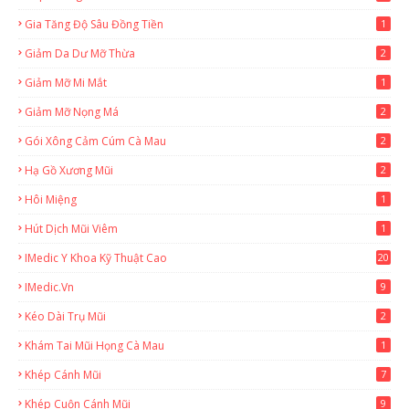
Gia Tăng Độ Sâu Đồng Tiền
1
Giảm Da Dư Mỡ Thừa
2
Giảm Mỡ Mi Mắt
1
Giảm Mỡ Nọng Má
2
Gói Xông Cảm Cúm Cà Mau
2
Hạ Gồ Xương Mũi
2
Hôi Miệng
1
Hút Dịch Mũi Viêm
1
IMedic Y Khoa Kỹ Thuật Cao
20
2
IMedic.vn
9
Kéo Dài Trụ Mũi
2
Khám Tai Mũi Họng Cà Mau
1
Khép Cánh Mũi
7
Khép Cuộn Cánh Mũi
9