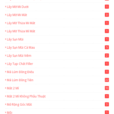
Lấy Mỡ Mi Dưới
1
Lấy Mỡ Mi Mắt
3
Lấy Mỡ Thừa Mi Mắt
1
Lấy Mỡ Thừa Mí Mắt
1
Lấy Sụn Mũi
1
Lấy Sụn Mũi Cà Mau
5
Lấy Sụn Mũi Viêm
2
Lấy Tạp Chất Filler
1
Má Lúm Đồng Điếu
1
Má Lúm Đồng Tiền
22
Mắt 2 Mí
10
Mắt 2 Mí Không Phẫu Thuật
1
Mở Rộng Góc Mắt
3
Môi
1