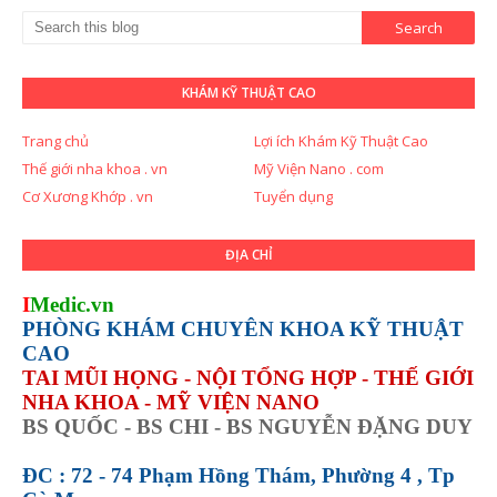
KHÁM KỸ THUẬT CAO
Trang chủ
Lợi ích Khám Kỹ Thuật Cao
Thế giới nha khoa . vn
Mỹ Viện Nano . com
Cơ Xương Khớp . vn
Tuyển dụng
ĐỊA CHỈ
I
Medic.vn
PHÒNG KHÁM CHUYÊN KHOA KỸ THUẬT
CAO
TAI MŨI HỌNG - NỘI TỔNG HỢP - THẾ GIỚI
NHA KHOA - MỸ VIỆN NANO
BS QUỐC - BS CHI - BS NGUYỄN ĐẶNG DUY
ĐC : 72 - 74 Phạm Hồng Thám, Phường 4 , Tp