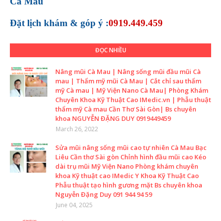
Cà Mau
Đặt lịch khám &
góp ý :
0919.449.459
ĐỌC NHIỀU
Nâng mũi Cà Mau | Nâng sống mũi đầu mũi Cà
mau | Thẩm mỹ mũi Cà Mau | Cắt chỉ sau thẩm
mỹ Cà mau | Mỹ Viện Nano Cà Mau| Phòng Khám
Chuyên Khoa Kỹ Thuật Cao IMedic.vn | Phẫu thuật
thẩm mỹ Cà mau Cần Thơ Sài Gòn| Bs chuyên
khoa NGUYỄN ĐẶNG DUY 0919449459
March 26, 2022
Sửa mũi nâng sống mũi cao tự nhiên Cà Mau Bạc
Liêu Cần thơ Sài gòn Chỉnh hình đầu mũi cao Kéo
dài trụ mũi Mỹ Viện Nano Phòng khám chuyên
khoa Kỹ thuật cao IMedic Y Khoa Kỹ Thuật Cao
Phẫu thuật tạo hình gương mặt Bs chuyên khoa
Nguyễn Đặng Duy 091 944 94 59
June 04, 2025