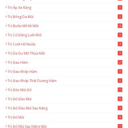
Trị Áp Xe Răng
1
Trị Bóng Da Mũi
1
Trị Bướu Mỡ Mi Mắt
4
Trị Cử Động Lưỡi Khó
1
Trị Cười Hở Nướu
7
Trị Da Dư Mỡ Thừa Mắt
1
Trị Đau Hàm
2
Trị Đau Khớp Hàm
1
Trị Đau Khớp Thái Dương Hàm
1
Trị Đầu Mũi Đỏ
1
Trị Đỏ Đầu Mũi
5
Trị Đỏ Đầu Mũi Sau Nâng
1
Trị Đỏ Mũi
4
Trị Đỏ Mũi Sau Nâng Mũi
1