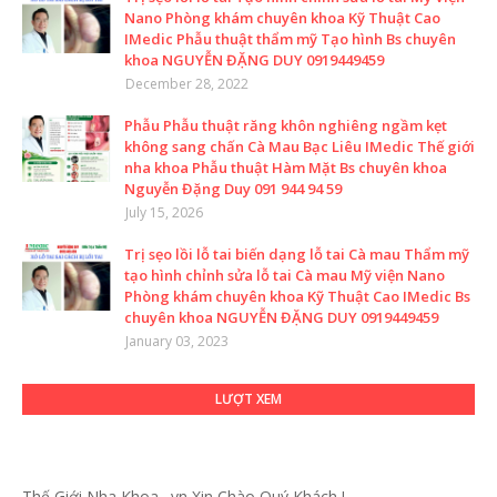
Nano Phòng khám chuyên khoa Kỹ Thuật Cao
IMedic Phẫu thuật thẩm mỹ Tạo hình Bs chuyên
khoa NGUYỄN ĐẶNG DUY 0919449459
December 28, 2022
Phẫu Phẫu thuật răng khôn nghiêng ngầm kẹt
không sang chấn Cà Mau Bạc Liêu IMedic Thế giới
nha khoa Phẫu thuật Hàm Mặt Bs chuyên khoa
Nguyễn Đặng Duy 091 944 94 59
July 15, 2026
Trị sẹo lồi lỗ tai biến dạng lỗ tai Cà mau Thẩm mỹ
tạo hình chỉnh sửa lỗ tai Cà mau Mỹ viện Nano
Phòng khám chuyên khoa Kỹ Thuật Cao IMedic Bs
chuyên khoa NGUYỄN ĐẶNG DUY 0919449459
January 03, 2023
LƯỢT XEM
Thế Giới Nha Khoa . vn
Xin Chào Quý Khách !