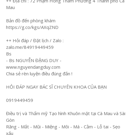
++ Địa chỉ : 72 Phạm Hồng Thám Phường 4 Thành phố Cà
Mau
Bản đồ đến phòng khám
https://g.co/kgs/AXqZND
++ Hỏi đáp / Đặt lịch / Zalo :
zalo.me/84919449459
Bs
- Bs NGUYỄN ĐẶNG DUY -
www.nguyendangduy.com
Chia sẻ rèn luyện điều đúng đắn !
HỎI ĐÁP NGAY BÁC SĨ CHUYÊN KHOA CỦA BẠN
0919449459
Điều trị và Thẩm mỹ Tạo hình Khuôn mặt tại Cà Mau và Sài
Gòn
Răng - Mắt - Mũi - Miệng - Môi - Má - Cằm - Lỗ tai - Sẹo
xấu