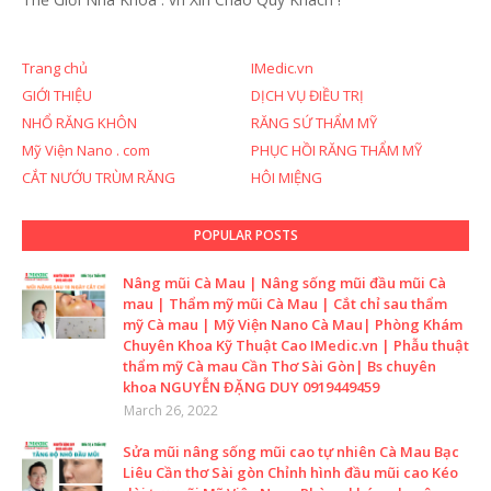
Trang chủ
IMedic.vn
GIỚI THIỆU
DỊCH VỤ ĐIỀU TRỊ
NHỔ RĂNG KHÔN
RĂNG SỨ THẨM MỸ
Mỹ Viện Nano . com
PHỤC HỒI RĂNG THẨM MỸ
CẮT NƯỚU TRÙM RĂNG
HÔI MIỆNG
POPULAR POSTS
Nâng mũi Cà Mau | Nâng sống mũi đầu mũi Cà
mau | Thẩm mỹ mũi Cà Mau | Cắt chỉ sau thẩm
mỹ Cà mau | Mỹ Viện Nano Cà Mau| Phòng Khám
Chuyên Khoa Kỹ Thuật Cao IMedic.vn | Phẫu thuật
thẩm mỹ Cà mau Cần Thơ Sài Gòn| Bs chuyên
khoa NGUYỄN ĐẶNG DUY 0919449459
March 26, 2022
Sửa mũi nâng sống mũi cao tự nhiên Cà Mau Bạc
Liêu Cần thơ Sài gòn Chỉnh hình đầu mũi cao Kéo