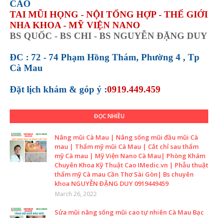
CAO
TAI MŨI HỌNG - NỘI TỔNG HỢP - THẾ GIỚI
NHA KHOA - MỸ VIỆN NANO
BS QUỐC - BS CHI - BS NGUYỄN ĐẶNG DUY
ĐC : 72 - 74 Phạm Hồng Thám, Phường 4 , Tp
Cà Mau
Đặt lịch khám &
góp ý :
0919.449.459
ĐỌC NHIỀU
Nâng mũi Cà Mau | Nâng sống mũi đầu mũi Cà
mau | Thẩm mỹ mũi Cà Mau | Cắt chỉ sau thẩm
mỹ Cà mau | Mỹ Viện Nano Cà Mau| Phòng Khám
Chuyên Khoa Kỹ Thuật Cao IMedic.vn | Phẫu thuật
thẩm mỹ Cà mau Cần Thơ Sài Gòn| Bs chuyên
khoa NGUYỄN ĐẶNG DUY 0919449459
March 26, 2022
Sửa mũi nâng sống mũi cao tự nhiên Cà Mau Bạc