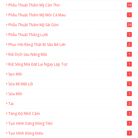
Phẫu Thuật Thẩm Mỹ Cần Thơ
24
9
Phẫu Thuật Thẩm Mỹ Môi Cà Mau
1
Phẫu Thuật Thẩm Mỹ Sài Gòn
24
1
Phẫu Thuật Thắng Lưỡi
1
Phục Hồi Răng Thật Bị Sâu Bể Lớn
2
Rút Dịch Sau Nâng Mũi
1
Rút Sống Mũi Đặt Lại Ngay Lặp Tức
1
Sẹo Môi
1
Sửa Mí Mắt Lỗi
1
Sửa Môi
1
Tai
3
Tăng Độ Nhô Cằm
1
Tạo Hình Dáng Đồng Tiền
1
Tạo Hình Đồng Điếu
1