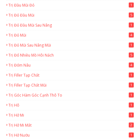
Trị Đầu Mũi Đỏ
1
Trị Đỏ Đầu Mũi
5
Trị Đỏ Đầu Mũi Sau Nâng
1
Trị Đỏ Mũi
4
Trị Đỏ Mũi Sau Nâng Mũi
1
Trị Đổ Nhiều Mồ Hôi Nách
5
Trị Đốm Nâu
4
Trị Filler Tạp Chất
1
Trị Filler Tạp Chất Mũi
1
Trị Góc Hàm Góc Cạnh Thô To
1
Trị Hô
1
Trị Hở Mi
1
Trị Hở Mi Mắt
2
Trị Hở Nướu
1