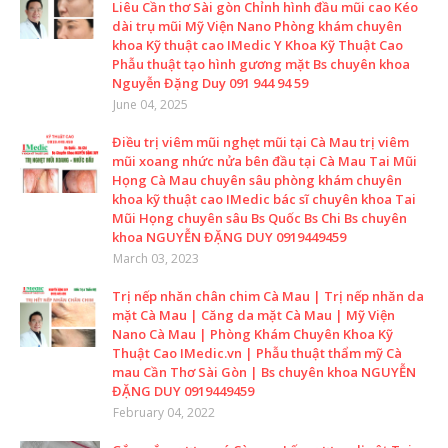
Liêu Cần thơ Sài gòn Chỉnh hình đầu mũi cao Kéo
dài trụ mũi Mỹ Viện Nano Phòng khám chuyên
khoa Kỹ thuật cao IMedic Y Khoa Kỹ Thuật Cao
Phẫu thuật tạo hình gương mặt Bs chuyên khoa
Nguyễn Đặng Duy 091 944 94 59
June 04, 2025
Điều trị viêm mũi nghẹt mũi tại Cà Mau trị viêm
mũi xoang nhức nửa bên đầu tại Cà Mau Tai Mũi
Họng Cà Mau chuyên sâu phòng khám chuyên
khoa kỹ thuật cao IMedic bác sĩ chuyên khoa Tai
Mũi Họng chuyên sâu Bs Quốc Bs Chi Bs chuyên
khoa NGUYỄN ĐẶNG DUY 0919449459
March 03, 2023
Trị nếp nhăn chân chim Cà Mau | Trị nếp nhăn da
mặt Cà Mau | Căng da mặt Cà Mau | Mỹ Viện
Nano Cà Mau | Phòng Khám Chuyên Khoa Kỹ
Thuật Cao IMedic.vn | Phẫu thuật thẩm mỹ Cà
mau Cần Thơ Sài Gòn | Bs chuyên khoa NGUYỄN
ĐẶNG DUY 0919449459
February 04, 2022