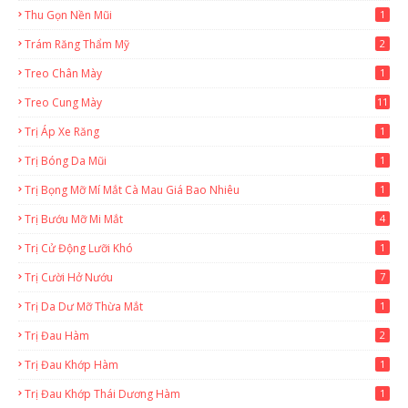
Thu Gọn Nền Mũi
1
Trám Răng Thẩm Mỹ
2
Treo Chân Mày
1
Treo Cung Mày
11
Trị Áp Xe Răng
1
Trị Bóng Da Mũi
1
Trị Bọng Mỡ Mí Mắt Cà Mau Giá Bao Nhiêu
1
Trị Bướu Mỡ Mi Mắt
4
Trị Cử Động Lưỡi Khó
1
Trị Cười Hở Nướu
7
Trị Da Dư Mỡ Thừa Mắt
1
Trị Đau Hàm
2
Trị Đau Khớp Hàm
1
Trị Đau Khớp Thái Dương Hàm
1