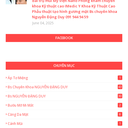
dài trụ mũi Mỹ Viện Nano Phòng khám chuyên
khoa Kỹ thuật cao IMedic Y Khoa Kỹ Thuật Cao
Phẫu thuật tạo hình gương mặt Bs chuyên khoa
Nguyễn Đặng Duy 091 944 94 59
June 04, 2025
FACEBOOK
CHUYÊN MỤC
Áp Tơ Miệng
1
Bs Chuyên Khoa NGUYỄN ĐẶNG DUY
43
0
Bs NGUYỄN ĐẶNG DUY
30
Bướu Mỡ Mi Mắt
2
Căng Da Mặt
8
Cánh Mũi
1