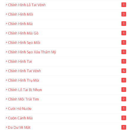
Chỉnh Hình Lỗ Tai Vểnh
1
Chỉnh Hình Môi
3
Chỉnh Hình Mũi
1
Chỉnh Hình Mũi Gồ
1
Chỉnh Hình Sẹo Môi
1
Chỉnh Hình Sẹo Xấu Thẩm Mỹ
1
Chỉnh Hình Tai
1
Chỉnh Hình Tai Vểnh
6
Chỉnh Hình Trụ Mũi
1
Chỉnh Lỗ Tai Bị Nhọn
1
Chỉnh Môi Trái Tim
2
Cười Hở Nướu
1
Cuộn Cánh Mũi
3
Da Dư Mi Mắt
1