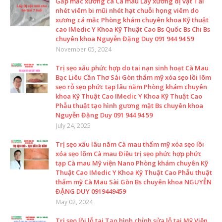
Gắp mắc xương cá Cà mau Lấy xương dị vật Tai
nhét viêm bi mũi nhét hạt chuỗi họng viêm do
xương cá mắc Phòng khám chuyên khoa Kỹ thuật
cao IMedic Y Khoa Kỹ Thuật Cao Bs Quốc Bs Chi Bs
chuyên khoa Nguyễn Đặng Duy 091 944 94 59
November 05, 2024
Trị sẹo xấu phức hợp do tai nạn sinh hoạt Cà Mau
Bạc Liêu Cần Thơ Sài Gòn thẩm mỹ xóa sẹo lồi lõm
sẹo rỗ sẹo phức tạp lâu năm Phòng khám chuyên
khoa Kỹ Thuật Cao IMedic Y Khoa Kỹ Thuật Cao
Phẫu thuật tạo hình gương mặt Bs chuyên khoa
Nguyễn Đặng Duy 091 944 94 59
July 24, 2025
Trị sẹo xấu lâu năm Cà mau thẩm mỹ xóa sẹo lồi
xóa sẹo lõm Cà mau Điều trị sẹo phức hợp phức
tạp Cà mau Mỹ viện Nano Phòng khám chuyên Kỹ
Thuật Cao IMedic Y Khoa Kỹ Thuật Cao Phẫu thuật
thẩm mỹ Cà Mau Sài Gòn Bs chuyên khoa NGUYỄN
ĐẶNG DUY 0919449459
May 02, 2024
Trị sẹo lồi lỗ tai Tạo hình chỉnh sửa lỗ tai Mỹ Viện