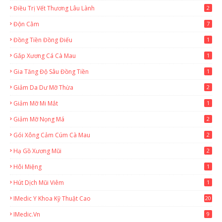
Điều Trị Vết Thương Lâu Lành
2
Độn Cằm
7
Đồng Tiền Đồng Điếu
1
Gắp Xương Cá Cà Mau
1
Gia Tăng Độ Sâu Đồng Tiền
1
Giảm Da Dư Mỡ Thừa
2
Giảm Mỡ Mi Mắt
1
Giảm Mỡ Nọng Má
2
Gói Xông Cảm Cúm Cà Mau
2
Hạ Gồ Xương Mũi
2
Hôi Miệng
1
Hút Dịch Mũi Viêm
1
IMedic Y Khoa Kỹ Thuật Cao
20
2
IMedic.vn
9