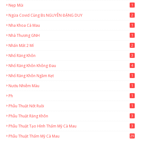
Nẹp Mũi
1
Ngừa Covid Cùng Bs NGUYỄN ĐẶNG DUY
2
Nha Khoa Cà Mau
1
Nhà Thương GNH
1
Nhấn Mắt 2 Mí
2
Nhổ Răng Khôn
3
Nhổ Răng Khôn Không Đau
4
Nhổ Răng Khôn Ngầm Kẹt
1
Nướu Nhiễm Màu
1
Ph
1
Phẫu Thuật Nốt Ruồi
1
Phẫu Thuật Răng Khôn
3
Phẫu Thuật Tạo Hình Thẩm Mỹ Cà Mau
3
Phẫu Thuật Thẩm Mỹ Cà Mau
29
2