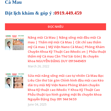
Cà Mau
Đặt lịch khám &
góp ý :
0919.449.459
ĐỌC NHIỀU
Nâng mũi Cà Mau | Nâng sống mũi đầu mũi Cà
mau | Thẩm mỹ mũi Cà Mau | Cắt chỉ sau thẩm
mỹ Cà mau | Mỹ Viện Nano Cà Mau| Phòng Khám
Chuyên Khoa Kỹ Thuật Cao IMedic.vn | Phẫu thuật
thẩm mỹ Cà mau Cần Thơ Sài Gòn| Bs chuyên
khoa NGUYỄN ĐẶNG DUY 0919449459
March 26, 2022
Sửa mũi nâng sống mũi cao tự nhiên Cà Mau Bạc
Liêu Cần thơ Sài gòn Chỉnh hình đầu mũi cao Kéo
dài trụ mũi Mỹ Viện Nano Phòng khám chuyên
khoa Kỹ thuật cao IMedic Y Khoa Kỹ Thuật Cao
Phẫu thuật tạo hình gương mặt Bs chuyên khoa
Nguyễn Đặng Duy 091 944 94 59
June 04, 2025