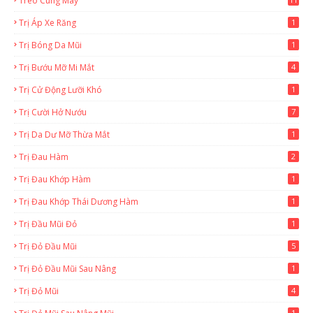
Treo Cung Mày
Trị Áp Xe Răng
1
Trị Bóng Da Mũi
1
Trị Bướu Mỡ Mi Mắt
4
Trị Cử Động Lưỡi Khó
1
Trị Cười Hở Nướu
7
Trị Da Dư Mỡ Thừa Mắt
1
Trị Đau Hàm
2
Trị Đau Khớp Hàm
1
Trị Đau Khớp Thái Dương Hàm
1
Trị Đầu Mũi Đỏ
1
Trị Đỏ Đầu Mũi
5
Trị Đỏ Đầu Mũi Sau Nâng
1
Trị Đỏ Mũi
4
1