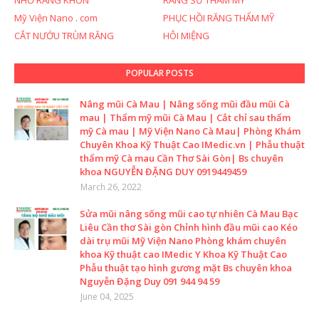
NHỔ RĂNG KHÔN
RĂNG SỨ THẨM MỸ
Mỹ Viện Nano . com
PHỤC HỒI RĂNG THẨM MỸ
CẮT NƯỚU TRÙM RĂNG
HÔI MIỆNG
POPULAR POSTS
Nâng mũi Cà Mau | Nâng sống mũi đầu mũi Cà
mau | Thẩm mỹ mũi Cà Mau | Cắt chỉ sau thẩm
mỹ Cà mau | Mỹ Viện Nano Cà Mau| Phòng Khám
Chuyên Khoa Kỹ Thuật Cao IMedic.vn | Phẫu thuật
thẩm mỹ Cà mau Cần Thơ Sài Gòn| Bs chuyên
khoa NGUYỄN ĐẶNG DUY 0919449459
March 26, 2022
Sửa mũi nâng sống mũi cao tự nhiên Cà Mau Bạc
Liêu Cần thơ Sài gòn Chỉnh hình đầu mũi cao Kéo
dài trụ mũi Mỹ Viện Nano Phòng khám chuyên
khoa Kỹ thuật cao IMedic Y Khoa Kỹ Thuật Cao
Phẫu thuật tạo hình gương mặt Bs chuyên khoa
Nguyễn Đặng Duy 091 944 94 59
June 04, 2025