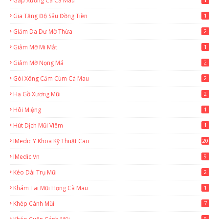
Gắp Xương Cá Cà Mau
Gia Tăng Độ Sâu Đồng Tiền
1
Giảm Da Dư Mỡ Thừa
2
Giảm Mỡ Mi Mắt
1
Giảm Mỡ Nọng Má
2
Gói Xông Cảm Cúm Cà Mau
2
Hạ Gồ Xương Mũi
2
Hôi Miệng
1
Hút Dịch Mũi Viêm
1
IMedic Y Khoa Kỹ Thuật Cao
20
2
IMedic.vn
9
Kéo Dài Trụ Mũi
2
Khám Tai Mũi Họng Cà Mau
1
Khép Cánh Mũi
7
9