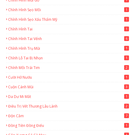
Chỉnh Hình Mũi Gồ
Chỉnh Hình Sẹo Môi
1
Chỉnh Hình Sẹo Xấu Thẩm Mỹ
1
Chỉnh Hình Tai
1
Chỉnh Hình Tai Vểnh
6
Chỉnh Hình Trụ Mũi
1
Chỉnh Lỗ Tai Bị Nhọn
1
Chỉnh Môi Trái Tim
2
Cười Hở Nướu
1
Cuộn Cánh Mũi
3
Da Dư Mi Mắt
1
Điều Trị Vết Thương Lâu Lành
2
Độn Cằm
7
Đồng Tiền Đồng Điếu
1
1