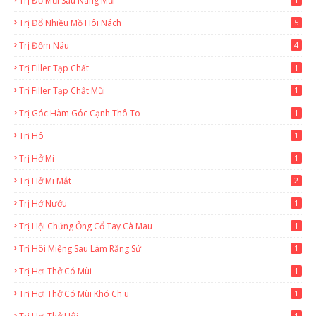
Trị Đỏ Mũi Sau Nâng Mũi
Trị Đổ Nhiều Mồ Hôi Nách
5
Trị Đốm Nâu
4
Trị Filler Tạp Chất
1
Trị Filler Tạp Chất Mũi
1
Trị Góc Hàm Góc Cạnh Thô To
1
Trị Hô
1
Trị Hở Mi
1
Trị Hở Mi Mắt
2
Trị Hở Nướu
1
Trị Hội Chứng Ống Cổ Tay Cà Mau
1
Trị Hôi Miệng Sau Làm Răng Sứ
1
Trị Hơi Thở Có Mùi
1
Trị Hơi Thở Có Mùi Khó Chịu
1
1