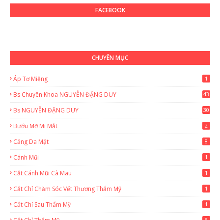
FACEBOOK
CHUYÊN MỤC
Áp Tơ Miệng
1
Bs Chuyên Khoa NGUYỄN ĐẶNG DUY
43
0
Bs NGUYỄN ĐẶNG DUY
30
Bướu Mỡ Mi Mắt
2
Căng Da Mặt
8
Cánh Mũi
1
Cắt Cánh Mũi Cà Mau
1
Cắt Chỉ Chăm Sóc Vết Thương Thẩm Mỹ
1
Cắt Chỉ Sau Thẩm Mỹ
1
8