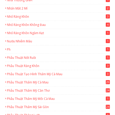
Nhà Thương GNH
Nhấn Mắt 2 Mí
2
Nhổ Răng Khôn
3
Nhổ Răng Khôn Không Đau
4
Nhổ Răng Khôn Ngầm Kẹt
1
Nướu Nhiễm Màu
1
Ph
1
Phẫu Thuật Nốt Ruồi
1
Phẫu Thuật Răng Khôn
3
Phẫu Thuật Tạo Hình Thẩm Mỹ Cà Mau
3
Phẫu Thuật Thẩm Mỹ Cà Mau
29
2
Phẫu Thuật Thẩm Mỹ Cần Thơ
24
9
Phẫu Thuật Thẩm Mỹ Môi Cà Mau
1
Phẫu Thuật Thẩm Mỹ Sài Gòn
24
1
1