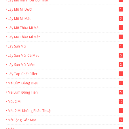
Lấy Mỡ Má Thon Gọn Mặt
Lấy Mỡ Mi Dưới
1
Lấy Mỡ Mi Mắt
3
Lấy Mỡ Thừa Mi Mắt
1
Lấy Mỡ Thừa Mí Mắt
1
Lấy Sụn Mũi
1
Lấy Sụn Mũi Cà Mau
5
Lấy Sụn Mũi Viêm
2
Lấy Tạp Chất Filler
1
Má Lúm Đồng Điếu
1
Má Lúm Đồng Tiền
22
Mắt 2 Mí
10
Mắt 2 Mí Không Phẫu Thuật
1
Mở Rộng Góc Mắt
3
1