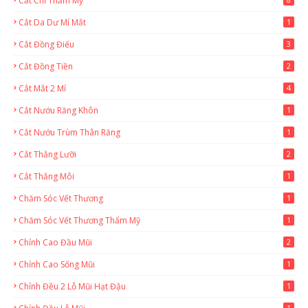
Cắt Chỉ Thẩm Mỹ
Cắt Da Dư Mí Mắt
1
Cắt Đồng Điếu
3
Cắt Đồng Tiền
2
Cắt Mắt 2 Mí
4
Cắt Nướu Răng Khôn
1
Cắt Nướu Trùm Thân Răng
1
Cắt Thắng Lưỡi
2
Cắt Thắng Môi
1
Chăm Sóc Vết Thương
1
Chăm Sóc Vết Thương Thẩm Mỹ
1
Chỉnh Cao Đầu Mũi
2
Chỉnh Cao Sống Mũi
1
Chỉnh Đều 2 Lỗ Mũi Hạt Đậu
1
1