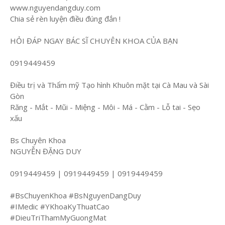
www.nguyendangduy.com
Chia sẻ rèn luyện điều đúng đắn !
HỎI ĐÁP NGAY BÁC SĨ CHUYÊN KHOA CỦA BẠN
0919449459
Điều trị và Thẩm mỹ Tạo hình Khuôn mặt tại Cà Mau và Sài
Gòn
Răng - Mắt - Mũi - Miệng - Môi - Má - Cằm - Lỗ tai - Sẹo
xấu
Bs Chuyên Khoa
NGUYỄN ĐẶNG DUY
0919449459 | 0919449459 | 0919449459
#BsChuyenKhoa #BsNguyenDangDuy
#IMedic #YKhoaKyThuatCao
#DieuTriThamMyGuongMat