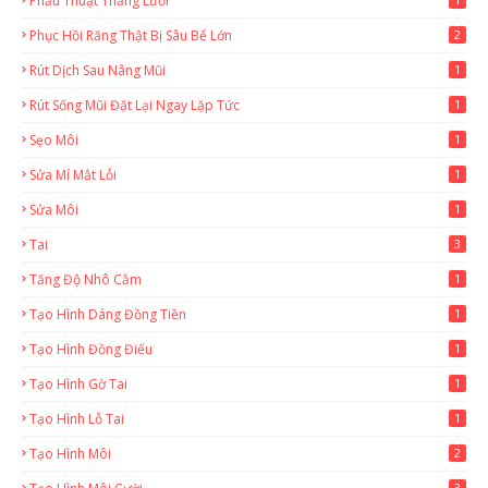
Phẫu Thuật Thắng Lưỡi
Phục Hồi Răng Thật Bị Sâu Bể Lớn
2
Rút Dịch Sau Nâng Mũi
1
Rút Sống Mũi Đặt Lại Ngay Lặp Tức
1
Sẹo Môi
1
Sửa Mí Mắt Lỗi
1
Sửa Môi
1
Tai
3
Tăng Độ Nhô Cằm
1
Tạo Hình Dáng Đồng Tiền
1
Tạo Hình Đồng Điếu
1
Tạo Hình Gờ Tai
1
Tạo Hình Lỗ Tai
1
Tạo Hình Môi
2
3