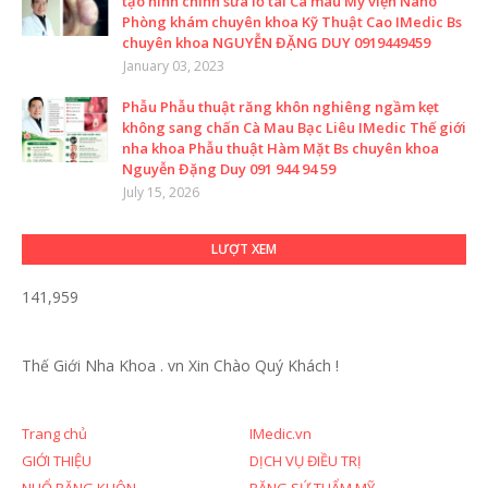
tạo hình chỉnh sửa lỗ tai Cà mau Mỹ viện Nano
Phòng khám chuyên khoa Kỹ Thuật Cao IMedic Bs
chuyên khoa NGUYỄN ĐẶNG DUY 0919449459
January 03, 2023
Phẫu Phẫu thuật răng khôn nghiêng ngầm kẹt
không sang chấn Cà Mau Bạc Liêu IMedic Thế giới
nha khoa Phẫu thuật Hàm Mặt Bs chuyên khoa
Nguyễn Đặng Duy 091 944 94 59
July 15, 2026
LƯỢT XEM
141,959
Thế Giới Nha Khoa . vn
Xin Chào Quý Khách !
Trang chủ
IMedic.vn
GIỚI THIỆU
DỊCH VỤ ĐIỀU TRỊ