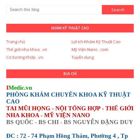
KHÁM KỸ THUẬT CAO
Trang chủ
Lợi ích Khám Kỹ Thuật Cao
Thế giới nha khoa . vn
Mỹ Viện Nano . com
Cơ Xương Khớp . vn
Tuyển dụng
ĐỊA CHỈ
I
Medic.vn
PHÒNG KHÁM CHUYÊN KHOA KỸ THUẬT
CAO
TAI MŨI HỌNG - NỘI TỔNG HỢP - THẾ GIỚI
NHA KHOA - MỸ VIỆN NANO
BS QUỐC - BS CHI - BS NGUYỄN ĐẶNG DUY
ĐC : 72 - 74 Phạm Hồng Thám, Phường 4 , Tp