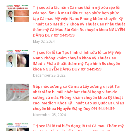
Trị sẹo xấu lâu năm Cà mau thẩm mỹ xóa sẹo lồi
xóa sẹo lõm Cà mau Điều trị sẹo phức hợp phức
tạp Cà mau Mỹ viện Nano Phòng khám chuyên Kỹ
Thuật Cao IMedic Y Khoa Kỹ Thuật Cao Phẫu thuật
thẩm mỹ Cà Mau Sài Gòn Bs chuyên khoa NGUYỄN
ĐẶNG DUY 0919449459
May 02, 2024
Trị sẹo lồi lỗ tai Tạo hình chỉnh sửa lỗ tai Mỹ Viện
Nano Phòng khám chuyên khoa Kỹ Thuật Cao
IMedic Phẫu thuật thẩm mỹ Tạo hình Bs chuyên
khoa NGUYỄN ĐẶNG DUY 0919449459
December 28, 2022
Gắp mắc xương cá Cà mau Lấy xương dị vật Tai
nhét viêm bi mũi nhét hạt chuỗi họng viêm do
xương cá mắc Phòng khám chuyên khoa Kỹ thuật
cao IMedic Y Khoa Kỹ Thuật Cao Bs Quốc Bs Chi Bs
chuyên khoa Nguyễn Đặng Duy 091 944 94 59
November 05, 2024
Trị sẹo lồi lỗ tai biến dạng lỗ tai Cà mau Thẩm mỹ