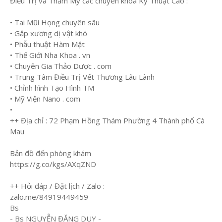
Điều Trị và Thẩm Mỹ các chuyên khoa Kỹ Thuật Cao :
• Tai Mũi Họng chuyên sâu
• Gắp xương dị vật khó
• Phẫu thuật Hàm Mặt
• Thế Giới Nha Khoa . vn
• Chuyên Gia Thảo Dược . com
• Trung Tâm Điều Trị Vết Thương Lâu Lành
• Chỉnh hình Tạo Hình TM
• Mỹ Viện Nano . com
•
++ Địa chỉ : 72 Phạm Hồng Thám Phường 4 Thành phố Cà
Mau
Bản đồ đến phòng khám
https://g.co/kgs/AXqZND
++ Hỏi đáp / Đặt lịch / Zalo :
zalo.me/84919449459
Bs
- Bs NGUYỄN ĐẶNG DUY -