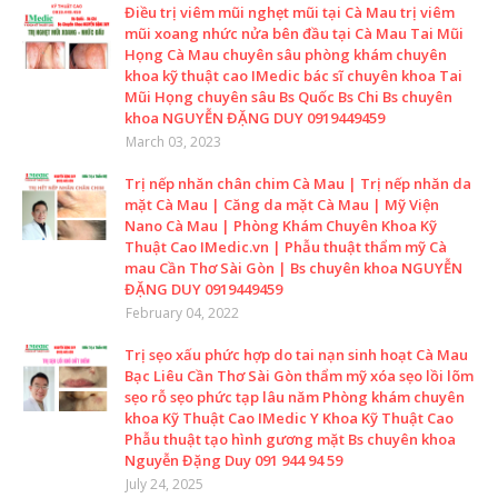
Điều trị viêm mũi nghẹt mũi tại Cà Mau trị viêm
mũi xoang nhức nửa bên đầu tại Cà Mau Tai Mũi
Họng Cà Mau chuyên sâu phòng khám chuyên
khoa kỹ thuật cao IMedic bác sĩ chuyên khoa Tai
Mũi Họng chuyên sâu Bs Quốc Bs Chi Bs chuyên
khoa NGUYỄN ĐẶNG DUY 0919449459
March 03, 2023
Trị nếp nhăn chân chim Cà Mau | Trị nếp nhăn da
mặt Cà Mau | Căng da mặt Cà Mau | Mỹ Viện
Nano Cà Mau | Phòng Khám Chuyên Khoa Kỹ
Thuật Cao IMedic.vn | Phẫu thuật thẩm mỹ Cà
mau Cần Thơ Sài Gòn | Bs chuyên khoa NGUYỄN
ĐẶNG DUY 0919449459
February 04, 2022
Trị sẹo xấu phức hợp do tai nạn sinh hoạt Cà Mau
Bạc Liêu Cần Thơ Sài Gòn thẩm mỹ xóa sẹo lồi lõm
sẹo rỗ sẹo phức tạp lâu năm Phòng khám chuyên
khoa Kỹ Thuật Cao IMedic Y Khoa Kỹ Thuật Cao
Phẫu thuật tạo hình gương mặt Bs chuyên khoa
Nguyễn Đặng Duy 091 944 94 59
July 24, 2025