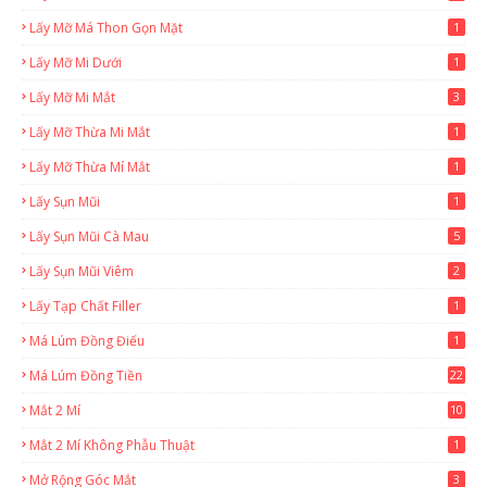
Lấy Mỡ Má Thon Gọn Mặt
1
Lấy Mỡ Mi Dưới
1
Lấy Mỡ Mi Mắt
3
Lấy Mỡ Thừa Mi Mắt
1
Lấy Mỡ Thừa Mí Mắt
1
Lấy Sụn Mũi
1
Lấy Sụn Mũi Cà Mau
5
Lấy Sụn Mũi Viêm
2
Lấy Tạp Chất Filler
1
Má Lúm Đồng Điếu
1
Má Lúm Đồng Tiền
22
Mắt 2 Mí
10
Mắt 2 Mí Không Phẫu Thuật
1
Mở Rộng Góc Mắt
3