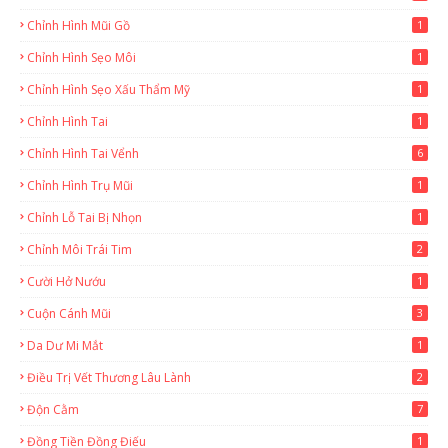
Chỉnh Hình Mũi Gồ
1
Chỉnh Hình Sẹo Môi
1
Chỉnh Hình Sẹo Xấu Thẩm Mỹ
1
Chỉnh Hình Tai
1
Chỉnh Hình Tai Vểnh
6
Chỉnh Hình Trụ Mũi
1
Chỉnh Lỗ Tai Bị Nhọn
1
Chỉnh Môi Trái Tim
2
Cười Hở Nướu
1
Cuộn Cánh Mũi
3
Da Dư Mi Mắt
1
Điều Trị Vết Thương Lâu Lành
2
Độn Cằm
7
Đồng Tiền Đồng Điếu
1