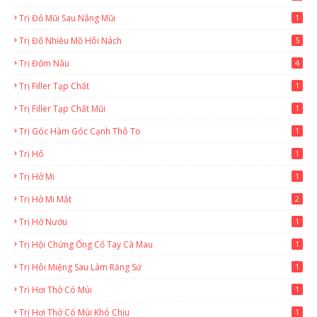
Trị Đỏ Mũi Sau Nâng Mũi
1
Trị Đổ Nhiều Mồ Hôi Nách
5
Trị Đốm Nâu
4
Trị Filler Tạp Chất
1
Trị Filler Tạp Chất Mũi
1
Trị Góc Hàm Góc Cạnh Thô To
1
Trị Hô
1
Trị Hở Mi
1
Trị Hở Mi Mắt
2
Trị Hở Nướu
1
Trị Hội Chứng Ống Cổ Tay Cà Mau
1
Trị Hôi Miệng Sau Làm Răng Sứ
1
Trị Hơi Thở Có Mùi
1
Trị Hơi Thở Có Mùi Khó Chịu
1