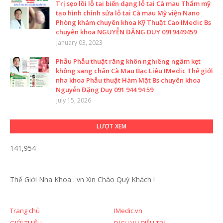
Trị sẹo lồi lỗ tai biến dạng lỗ tai Cà mau Thẩm mỹ
tạo hình chỉnh sửa lỗ tai Cà mau Mỹ viện Nano
Phòng khám chuyên khoa Kỹ Thuật Cao IMedic Bs
chuyên khoa NGUYỄN ĐẶNG DUY 0919449459
January 03, 2023
Phẫu Phẫu thuật răng khôn nghiêng ngầm kẹt
không sang chấn Cà Mau Bạc Liêu IMedic Thế giới
nha khoa Phẫu thuật Hàm Mặt Bs chuyên khoa
Nguyễn Đặng Duy 091 944 94 59
July 15, 2026
LƯỢT XEM
141,954
Thế Giới Nha Khoa . vn
Xin Chào Quý Khách !
Trang chủ
IMedic.vn