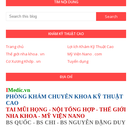
TÌM NỘI DUNG
KHÁM KỸ THUẬT CAO
Trang chủ
Lợi ích Khám Kỹ Thuật Cao
Thế giới nha khoa . vn
Mỹ Viện Nano . com
Cơ Xương Khớp . vn
Tuyển dụng
ĐỊA CHỈ
I
Medic.vn
PHÒNG KHÁM CHUYÊN KHOA KỸ THUẬT
CAO
TAI MŨI HỌNG - NỘI TỔNG HỢP - THẾ GIỚI
NHA KHOA - MỸ VIỆN NANO
BS QUỐC - BS CHI - BS NGUYỄN ĐẶNG DUY