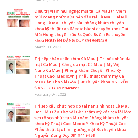
Điều trị viêm mũi nghẹt mũi tại Cà Mau trị viêm
mũi xoang nhức nửa bên đầu tại Cà Mau Tai Mũi
Họng Cà Mau chuyên sâu phòng khám chuyên
khoa kỹ thuật cao IMedic bác sĩ chuyên khoa Tai
Mũi Họng chuyên sâu Bs Quốc Bs Chi Bs chuyên
khoa NGUYỄN ĐẶNG DUY 0919449459
March 03, 2023
Trị nếp nhăn chân chim Cà Mau | Trị nếp nhăn da
mặt Cà Mau | Căng da mặt Cà Mau | Mỹ Viện
Nano Cà Mau | Phòng Khám Chuyên Khoa Kỹ
Thuật Cao IMedic.vn | Phẫu thuật thẩm mỹ Cà
mau Cần Thơ Sài Gòn | Bs chuyên khoa NGUYỄN
ĐẶNG DUY 0919449459
February 04, 2022
Trị sẹo xấu phức hợp do tai nạn sinh hoạt Cà Mau
Bạc Liêu Cần Thơ Sài Gòn thẩm mỹ xóa sẹo lồi lõm
sẹo rỗ sẹo phức tạp lâu năm Phòng khám chuyên
khoa Kỹ Thuật Cao IMedic Y Khoa Kỹ Thuật Cao
Phẫu thuật tạo hình gương mặt Bs chuyên khoa
Nguyễn Đặng Duy 091 944 94 59