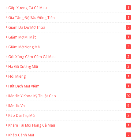
Gắp Xương Cá Cà Mau
1
Gia Tăng Độ Sâu Đồng Tiền
1
Giảm Da Dư Mỡ Thừa
2
Giảm Mỡ Mi Mắt
1
Giảm Mỡ Nọng Má
2
Gói Xông Cảm Cúm Cà Mau
2
Hạ Gồ Xương Mũi
2
Hôi Miệng
1
Hút Dịch Mũi Viêm
1
IMedic Y Khoa Kỹ Thuật Cao
20
2
IMedic.vn
9
Kéo Dài Trụ Mũi
2
Khám Tai Mũi Họng Cà Mau
1
Khép Cánh Mũi
7