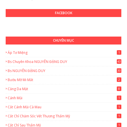
FACEBOOK
CHUYÊN MỤC
Áp Tơ Miệng
1
Bs Chuyên Khoa NGUYỄN ĐẶNG DUY
43
0
Bs NGUYỄN ĐẶNG DUY
30
Bướu Mỡ Mi Mắt
2
Căng Da Mặt
8
Cánh Mũi
1
Cắt Cánh Mũi Cà Mau
1
Cắt Chỉ Chăm Sóc Vết Thương Thẩm Mỹ
1
Cắt Chỉ Sau Thẩm Mỹ
1