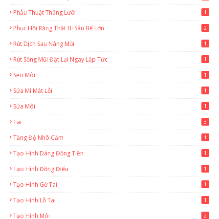
1
Phẫu Thuật Thắng Lưỡi
1
Phục Hồi Răng Thật Bị Sâu Bể Lớn
2
Rút Dịch Sau Nâng Mũi
1
Rút Sống Mũi Đặt Lại Ngay Lặp Tức
1
Sẹo Môi
1
Sửa Mí Mắt Lỗi
1
Sửa Môi
1
Tai
3
Tăng Độ Nhô Cằm
1
Tạo Hình Dáng Đồng Tiền
1
Tạo Hình Đồng Điếu
1
Tạo Hình Gờ Tai
1
Tạo Hình Lỗ Tai
1
Tạo Hình Môi
2