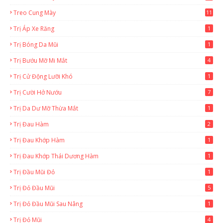
Treo Cung Mày
11
Trị Áp Xe Răng
1
Trị Bóng Da Mũi
1
Trị Bướu Mỡ Mi Mắt
4
Trị Cử Động Lưỡi Khó
1
Trị Cười Hở Nướu
7
Trị Da Dư Mỡ Thừa Mắt
1
Trị Đau Hàm
2
Trị Đau Khớp Hàm
1
Trị Đau Khớp Thái Dương Hàm
1
Trị Đầu Mũi Đỏ
1
Trị Đỏ Đầu Mũi
5
Trị Đỏ Đầu Mũi Sau Nâng
1
Trị Đỏ Mũi
4