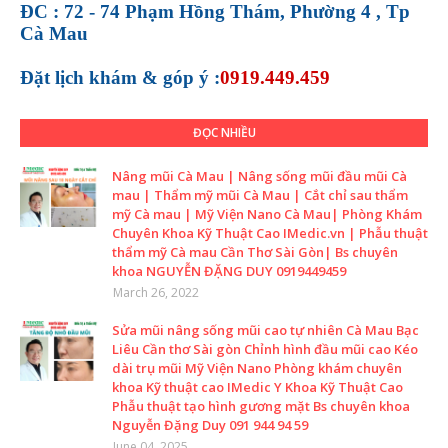
ĐC : 72 - 74 Phạm Hồng Thám, Phường 4 , Tp
Cà Mau
Đặt lịch khám &
góp ý :
0919.449.459
ĐỌC NHIỀU
Nâng mũi Cà Mau | Nâng sống mũi đầu mũi Cà
mau | Thẩm mỹ mũi Cà Mau | Cắt chỉ sau thẩm
mỹ Cà mau | Mỹ Viện Nano Cà Mau| Phòng Khám
Chuyên Khoa Kỹ Thuật Cao IMedic.vn | Phẫu thuật
thẩm mỹ Cà mau Cần Thơ Sài Gòn| Bs chuyên
khoa NGUYỄN ĐẶNG DUY 0919449459
March 26, 2022
Sửa mũi nâng sống mũi cao tự nhiên Cà Mau Bạc
Liêu Cần thơ Sài gòn Chỉnh hình đầu mũi cao Kéo
dài trụ mũi Mỹ Viện Nano Phòng khám chuyên
khoa Kỹ thuật cao IMedic Y Khoa Kỹ Thuật Cao
Phẫu thuật tạo hình gương mặt Bs chuyên khoa
Nguyễn Đặng Duy 091 944 94 59
June 04, 2025