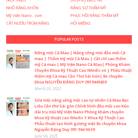
GIỚI THIỆU
DỊCH VỤ ĐIỀU TRỊ
NHỔ RĂNG KHÔN
RĂNG SỨ THẨM MỸ
Mỹ Viện Nano . com
PHỤC HỒI RĂNG THẨM MỸ
CẮT NƯỚU TRÙM RĂNG
HÔI MIỆNG
POPULAR POSTS
Nâng mũi Cà Mau | Nâng sống mũi đầu mũi Cà
mau | Thẩm mỹ mũi Cà Mau | Cắt chỉ sau thẩm
mỹ Cà mau | Mỹ Viện Nano Cà Mau| Phòng Khám
Chuyên Khoa Kỹ Thuật Cao IMedic.vn | Phẫu thuật
thẩm mỹ Cà mau Cần Thơ Sài Gòn| Bs chuyên
khoa NGUYỄN ĐẶNG DUY 0919449459
March 26, 2022
Sửa mũi nâng sống mũi cao tự nhiên Cà Mau Bạc
Liêu Cần thơ Sài gòn Chỉnh hình đầu mũi cao Kéo
dài trụ mũi Mỹ Viện Nano Phòng khám chuyên
khoa Kỹ thuật cao IMedic Y Khoa Kỹ Thuật Cao
Phẫu thuật tạo hình gương mặt Bs chuyên khoa
Nguyễn Đặng Duy 091 944 94 59
June 04, 2025