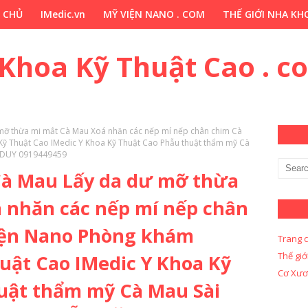
 CHỦ
IMedic.vn
MỸ VIỆN NANO . COM
THẾ GIỚI NHA KHO
ẢO DƯỢC . COM
Y KHOA KỸ THUẬT CAO . COM
Y KHOA KỸ 
 Khoa Kỹ Thuật Cao . c
 mỡ thừa mi mắt Cà Mau Xoá nhăn các nếp mí nếp chân chim Cà
ỹ Thuật Cao IMedic Y Khoa Kỹ Thuật Cao Phẫu thuật thẩm mỹ Cà
 DUY 0919449459
 Cà Mau Lấy da dư mỡ thừa
 nhăn các nếp mí nếp chân
iện Nano Phòng khám
Trang 
Thế giớ
uật Cao IMedic Y Khoa Kỹ
Cơ Xươ
uật thẩm mỹ Cà Mau Sài