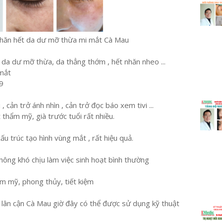
nhăn hết da dư mỡ thừa mi mắt Cà Mau
 da dư mỡ thừa, da thẳng thớm , hết nhăn nheo ...
 mắt
9
 cản trở ánh nhìn , cản trở đọc báo xem tivi ...
thẩm mỹ, già trước tuổi rất nhiều.
u trúc tạo hình vùng mắt , rất hiệu quả.
ông khó chịu làm việc sinh hoạt bình thường
ẩm mỹ, phong thủy, tiết kiệm
h lân cận Cà Mau giờ đây có thể được sử dụng kỹ thuật