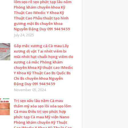
lõm sẹo rỗ sẹo phức tạp lâu năm
Phòng khám chuyên khoa Kỹ
Thuật Cao IMedic Y Khoa Kỹ
Thuật Cao Phẫu thuật tạo hình
gương mặt Bs chuyên khoa
Nguyễn Đặng Duy 091 944 94 59
July 24, 2025
Gắp mắc xương cá Cà mau Lấy
xương dị vật Tai nhét viêm bi
mũi nhét hạt chuỗi họng viêm do
xương cá mắc Phòng khám
chuyên khoa Kỹ thuật cao IMedic
Y Khoa Kỹ Thuật Cao Bs Quốc Bs
Chi Bs chuyên khoa Nguyễn
Đặng Duy 091 944 94 59
November 05, 2024
Trị sẹo xấu lâu năm Cà mau
thẩm mỹ xóa sẹo lồi xóa sẹo lõm
Cà mau Điều trị sẹo phức hợp
phức tạp Cà mau Mỹ viện Nano
Phòng khám chuyên Kỹ Thuật
Cao IMedic Y Khoa Kỹ Thuật Cao