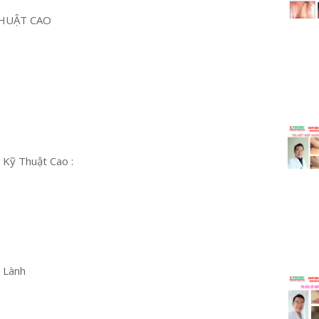
HUẬT CAO
 Kỹ Thuật Cao :
u Lành