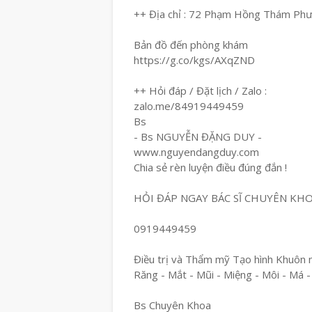
++ Địa chỉ : 72 Phạm Hồng Thám Ph
Bản đồ đến phòng khám
https://g.co/kgs/AXqZND
++ Hỏi đáp / Đặt lịch / Zalo :
zalo.me/84919449459
Bs
- Bs NGUYỄN ĐẶNG DUY -
www.nguyendangduy.com
Chia sẻ rèn luyện điều đúng đắn !
HỎI ĐÁP NGAY BÁC SĨ CHUYÊN KH
0919449459
Điều trị và Thẩm mỹ Tạo hình Khuôn 
Răng - Mắt - Mũi - Miệng - Môi - Má -
Bs Chuyên Khoa