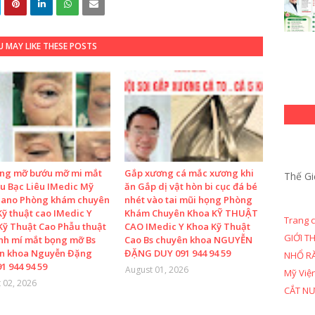
 MAY LIKE THESE POSTS
ọng mỡ bướu mỡ mi mắt
Gắp xương cá mắc xương khi
Thế Gi
u Bạc Liêu IMedic Mỹ
ăn Gắp dị vật hòn bi cục đá bé
Nano Phòng khám chuyên
nhét vào tai mũi họng Phòng
ỹ thuật cao IMedic Y
Khám Chuyên Khoa KỸ THUẬT
Trang 
Kỹ Thuật Cao Phẫu thuật
CAO IMedic Y Khoa Kỹ Thuật
GIỚI T
ình mí mắt bọng mỡ Bs
Cao Bs chuyên khoa NGUYỄN
n khoa Nguyễn Đặng
ĐẶNG DUY 091 944 94 59
NHỔ R
1 944 94 59
August 01, 2026
Mỹ Việ
 02, 2026
CẮT N