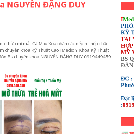
oa NGUYỄN ĐẶNG DUY
I
Med
PHÒ
KỸ 
TAI
mỡ thừa mi mắt Cà Mau Xoá nhăn các nếp mí nếp chân
HỢP 
m chuyên khoa Kỹ Thuật Cao IMedic Y Khoa Kỹ Thuật
MỸ 
i Gòn Bs chuyên khoa NGUYỄN ĐẶNG DUY 0919449459
BS Q
ĐẶN
ĐC :
Phườ
Đặt 
:
0919