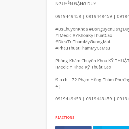
NGUYỄN ĐẶNG DUY
0919449459 | 0919449459 | 0919
#BsChuyenKhoa #BsNguyenDangDu
#IMedic #YKhoaKyThuatCao
#DieuTriThamMyGuongMat
#PhauThuatThamMyCaMau
Phòng Khám Chuyên Khoa KỸ THUẬ
IMedic Y Khoa Kỹ Thuật Cao
Địa chỉ : 72 Phạm Hồng Thám Phường
4 )
0919449459 | 0919449459 | 0919
REACTIONS