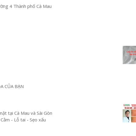
ường 4 Thành phố Cà Mau
OA CỦA BẠN
mặt tại Cà Mau và Sài Gòn
 Cằm - Lỗ tai - Sẹo xấu