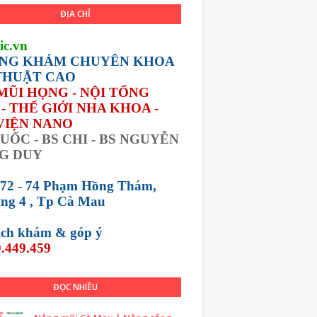
ĐỊA CHỈ
ic.vn
NG KHÁM CHUYÊN KHOA
THUẬT CAO
 MŨI HỌNG - NỘI TỔNG
- THẾ GIỚI NHA KHOA -
VIỆN NANO
UỐC - BS CHI - BS NGUYỄN
G DUY
 72 - 74 Phạm Hồng Thám,
ng 4 , Tp Cà Mau
lịch khám &
góp ý
.449.459
ĐỌC NHIỀU