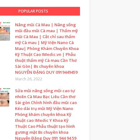
POPULAR POSTS
Nâng mũi Cà Mau | Nâng sống
mũi đầu mũi Cà mau | Thẩm mỹ
mũi Cà Mau | Cắt chỉ sau thẩm
mỹ Cà mau | Mỹ Viện Nano Cà
Mau| Phòng Khám Chuyên Khoa
Kỹ Thuật Cao IMedic.vn | Phẫu
thuật thẩm mỹ Cà mau Cần Thơ
Sài Gòn| Bs chuyên khoa
NGUYỄN ĐẶNG DUY 0919449459
March 26, 2022
Sửa mũi nâng sống mũi cao tự
nhiên Cà Mau Bạc Liêu Cần thơ
Sài gòn Chỉnh hình đầu mũi cao
Kéo dài trụ mũi Mỹ Viện Nano
Phòng khám chuyên khoa Kỹ
thuật cao IMedic Y Khoa Kỹ
Thuật Cao Phẫu thuật tạo hình
gương mặt Bs chuyên khoa
Nguyễn Đặng Duy 091 944 94 59