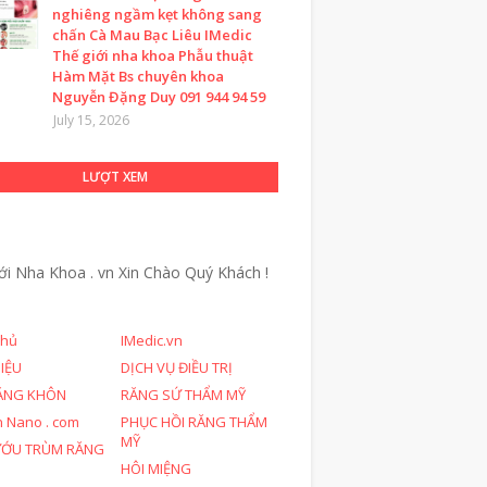
nghiêng ngầm kẹt không sang
chấn Cà Mau Bạc Liêu IMedic
Thế giới nha khoa Phẫu thuật
Hàm Mặt Bs chuyên khoa
Nguyễn Đặng Duy 091 944 94 59
July 15, 2026
LƯỢT XEM
ới Nha Khoa . vn
Xin Chào Quý Khách !
chủ
IMedic.vn
HIỆU
DỊCH VỤ ĐIỀU TRỊ
ĂNG KHÔN
RĂNG SỨ THẨM MỸ
n Nano . com
PHỤC HỒI RĂNG THẨM
MỸ
ƯỚU TRÙM RĂNG
HÔI MIỆNG