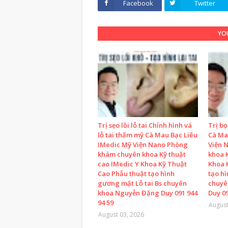
Facebook
Twitter
YOU
Trị sẹo lồi lỗ tai Chỉnh hình vá
Trị b
lỗ tai thẩm mỹ Cà Mau Bạc Liêu
Cà Ma
IMedic Mỹ Viện Nano Phòng
Viện 
khám chuyên khoa Kỹ thuật
khoa K
cao IMedic Y Khoa Kỹ Thuật
Khoa 
Cao Phẫu thuật tạo hình
tạo h
gương mặt Lỗ tai Bs chuyên
chuyê
khoa Nguyễn Đặng Duy 091 944
Duy 09
94 59
August
August 03, 2026