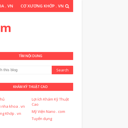
A . VN
CƠ XƯƠNG KHỚP . VN
THUẬT CAO . COM
om
TÌM NỘI DUNG
KHÁM KỸ THUẬT CAO
chủ
Lợi ích Khám Kỹ Thuật
Cao
i nha khoa . vn
Mỹ Viện Nano . com
ng Khớp . vn
Tuyển dụng