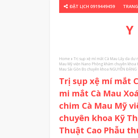
ĐẶT LỊCH 0919449459
TRANG
CHUYÊN GIA TH
Y
Home
Trị sụp xệ mí mắt Cà Mau Lấy da dư
Mau Mỹ viện Nano Phòng khám chuyên khoa K
Mau Sài Gòn Bs chuyên khoa NGUYỄN ĐẶNG
Trị sụp xệ mí mắt
mi mắt Cà Mau Xoá
chim Cà Mau Mỹ v
chuyên khoa Kỹ Th
Thuật Cao Phẫu th