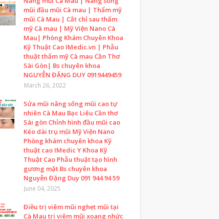
Nâng mũi Cà Mau | Nâng sống
mũi đầu mũi Cà mau | Thẩm mỹ
mũi Cà Mau | Cắt chỉ sau thẩm
mỹ Cà mau | Mỹ Viện Nano Cà
Mau| Phòng Khám Chuyên Khoa
Kỹ Thuật Cao IMedic.vn | Phẫu
thuật thẩm mỹ Cà mau Cần Thơ
Sài Gòn| Bs chuyên khoa
NGUYỄN ĐẶNG DUY 0919449459
March 26, 2022
Sửa mũi nâng sống mũi cao tự
nhiên Cà Mau Bạc Liêu Cần thơ
Sài gòn Chỉnh hình đầu mũi cao
Kéo dài trụ mũi Mỹ Viện Nano
Phòng khám chuyên khoa Kỹ
thuật cao IMedic Y Khoa Kỹ
Thuật Cao Phẫu thuật tạo hình
gương mặt Bs chuyên khoa
Nguyễn Đặng Duy 091 944 94 59
June 04, 2025
Điều trị viêm mũi nghẹt mũi tại
Cà Mau trị viêm mũi xoang nhức