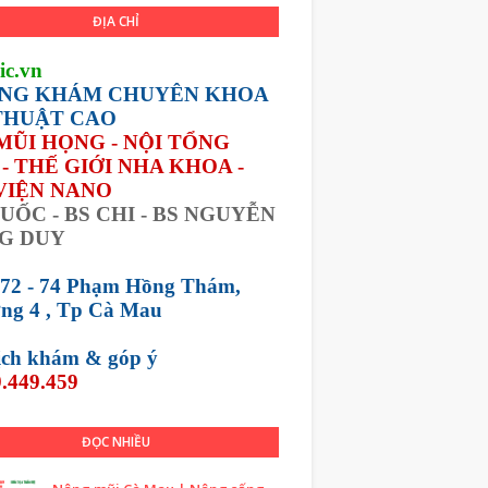
ĐỊA CHỈ
ic.vn
NG KHÁM CHUYÊN KHOA
THUẬT CAO
 MŨI HỌNG - NỘI TỔNG
- THẾ GIỚI NHA KHOA -
VIỆN NANO
UỐC - BS CHI - BS NGUYỄN
G DUY
 72 - 74 Phạm Hồng Thám,
ng 4 , Tp Cà Mau
lịch khám &
góp ý
.449.459
ĐỌC NHIỀU