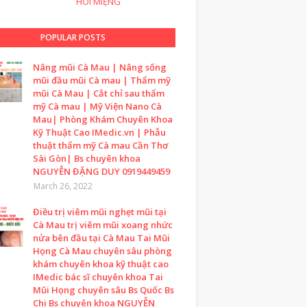
HÔI MIỆNG
POPULAR POSTS
Nâng mũi Cà Mau | Nâng sống
mũi đầu mũi Cà mau | Thẩm mỹ
mũi Cà Mau | Cắt chỉ sau thẩm
mỹ Cà mau | Mỹ Viện Nano Cà
Mau| Phòng Khám Chuyên Khoa
Kỹ Thuật Cao IMedic.vn | Phẫu
thuật thẩm mỹ Cà mau Cần Thơ
Sài Gòn| Bs chuyên khoa
NGUYỄN ĐẶNG DUY 0919449459
March 26, 2022
Điều trị viêm mũi nghẹt mũi tại
Cà Mau trị viêm mũi xoang nhức
nửa bên đầu tại Cà Mau Tai Mũi
Họng Cà Mau chuyên sâu phòng
khám chuyên khoa kỹ thuật cao
IMedic bác sĩ chuyên khoa Tai
Mũi Họng chuyên sâu Bs Quốc Bs
Chi Bs chuyên khoa NGUYỄN