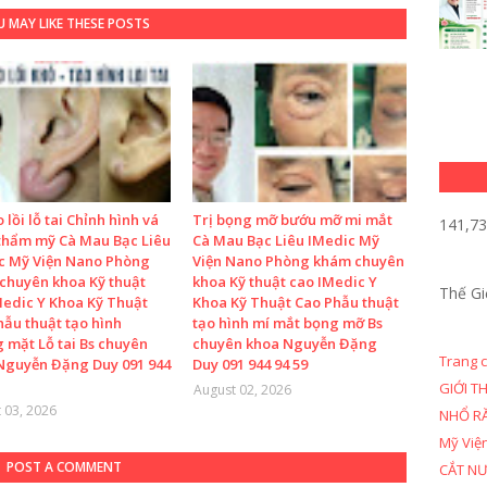
 MAY LIKE THESE POSTS
o lồi lỗ tai Chỉnh hình vá
Trị bọng mỡ bướu mỡ mi mắt
141,7
 thẩm mỹ Cà Mau Bạc Liêu
Cà Mau Bạc Liêu IMedic Mỹ
c Mỹ Viện Nano Phòng
Viện Nano Phòng khám chuyên
chuyên khoa Kỹ thuật
khoa Kỹ thuật cao IMedic Y
Thế Gi
Medic Y Khoa Kỹ Thuật
Khoa Kỹ Thuật Cao Phẫu thuật
hẫu thuật tạo hình
tạo hình mí mắt bọng mỡ Bs
 mặt Lỗ tai Bs chuyên
chuyên khoa Nguyễn Đặng
Trang 
Nguyễn Đặng Duy 091 944
Duy 091 944 94 59
GIỚI T
August 02, 2026
 03, 2026
NHỔ R
Mỹ Việ
POST A COMMENT
CẮT N