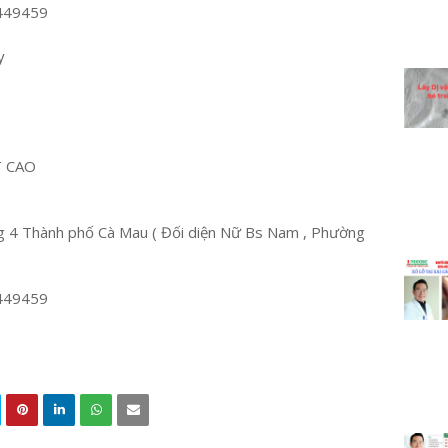
449459
y
T CAO
 4 Thành phố Cà Mau ( Đối diện Nữ Bs Nam , Phường
449459