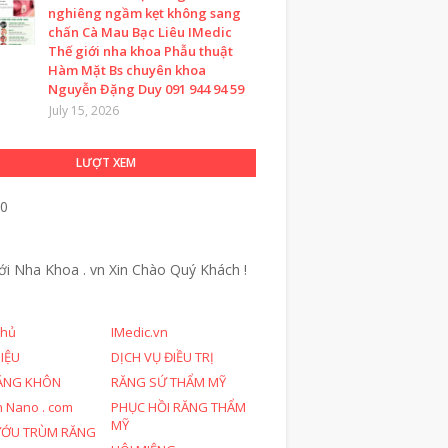
nghiêng ngầm kẹt không sang
chấn Cà Mau Bạc Liêu IMedic
Thế giới nha khoa Phẫu thuật
Hàm Mặt Bs chuyên khoa
Nguyễn Đặng Duy 091 944 94 59
July 15, 2026
LƯỢT XEM
30
ới Nha Khoa . vn
Xin Chào Quý Khách !
chủ
IMedic.vn
HIỆU
DỊCH VỤ ĐIỀU TRỊ
ĂNG KHÔN
RĂNG SỨ THẨM MỸ
n Nano . com
PHỤC HỒI RĂNG THẨM
MỸ
ƯỚU TRÙM RĂNG