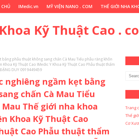
 CHỦ
IMedic.vn
MỸ VIỆN NANO . COM
THẾ GIỚI NHA KHO
ẢO DƯỢC . COM
Y KHOA KỸ THUẬT CAO . COM
Y KHOA KỸ 
 Khoa Kỹ Thuật Cao . c
 bằng phẫu thuật không sang chấn Cà Mau Tiểu phẫu răng khôn
 Khoa Kỹ Thuật Cao IMedic Y Khoa Kỹ Thuật Cao Phẫu thuật thẩm
N ĐẶNG DUY 0919449459
c nghiêng ngầm kẹt bằng
sang chấn Cà Mau Tiểu
 Mau Thế giới nha khoa
Trang 
Thế giớ
n Khoa Kỹ Thuật Cao
Cơ Xươ
Thuật Cao Phẫu thuật thẩm