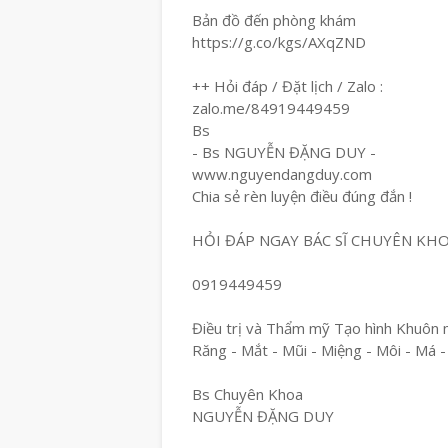
Bản đồ đến phòng khám
https://g.co/kgs/AXqZND
++ Hỏi đáp / Đặt lịch / Zalo :
zalo.me/84919449459
Bs
- Bs NGUYỄN ĐẶNG DUY -
www.nguyendangduy.com
Chia sẻ rèn luyện điều đúng đắn !
HỎI ĐÁP NGAY BÁC SĨ CHUYÊN KH
0919449459
Điều trị và Thẩm mỹ Tạo hình Khuôn 
Răng - Mắt - Mũi - Miệng - Môi - Má -
Bs Chuyên Khoa
NGUYỄN ĐẶNG DUY