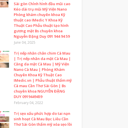
Sài gòn Chỉnh hình đầu mũi cao
Kéo dài trụ mũi Mỹ Viện Nano
Phòng khám chuyên khoa Kỹ
thuật cao IMedic Y Khoa Kỹ
Thuật Cao Phẫu thuật tạo hình
gương mặt Bs chuyên khoa
Nguyễn Đặng Duy 091 944 94 59
June 04, 2025
Trị nếp nhăn chân chim Cà Mau
| Trị nếp nhăn da mặt Cà Mau |
Căng da mặt Cà Mau | Mỹ Viện
Nano Cà Mau | Phòng Khám
Chuyên Khoa Kỹ Thuật Cao
IMedic.vn | Phẫu thuật thẩm mỹ
Cà mau Cần Thơ Sài Gòn | Bs
chuyên khoa NGUYỄN ĐẶNG
DUY 0919449459
February 04, 2022
Trị sẹo xấu phức hợp do tai nạn
sinh hoạt Cà Mau Bạc Liêu Cần
Thơ Sài Gòn thẩm mỹ xóa sẹo lồi