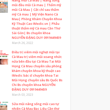
Nâng mũi Cà Mau | Nâng sống
mũi đầu mũi Cà mau | Thẩm mỹ
mũi Cà Mau | Cắt chỉ sau thẩm
mỹ Cà mau | Mỹ Viện Nano Cà
Mau| Phòng Khám Chuyên Khoa
Kỹ Thuật Cao IMedic.vn | Phẫu
thuật thẩm mỹ Cà mau Cần Thơ
Sài Gòn| Bs chuyên khoa
NGUYỄN ĐẶNG DUY 0919449459
March 26, 2022
Điều trị viêm mũi nghẹt mũi tại
Cà Mau trị viêm mũi xoang nhức
nửa bên đầu tại Cà Mau Tai Mũi
Họng Cà Mau chuyên sâu phòng
khám chuyên khoa kỹ thuật cao
IMedic bác sĩ chuyên khoa Tai
Mũi Họng chuyên sâu Bs Quốc Bs
Chi Bs chuyên khoa NGUYỄN
ĐẶNG DUY 0919449459
March 03, 2023
Sửa mũi nâng sống mũi cao tự
nhiên Cà Mau Bạc Liêu Cần thơ