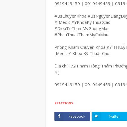
0919449459 | 0919449459 | 0919
#BsChuyenKhoa #BsNguyenDangDu
#IMedic #YKhoaKyThuatCao
#DieuTriThamMyGuongMat
#PhauThuatThamMyCaMau
Phòng Khám Chuyên Khoa KỸ THUẬ
IMedic Y Khoa Kỹ Thuật Cao
Địa chỉ : 72 Phạm Hồng Thám Phường
4 )
0919449459 | 0919449459 | 0919
REACTIONS
Facebook
Twitter