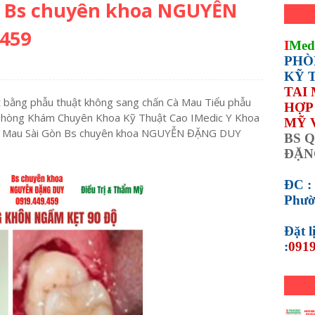
n Bs chuyên khoa NGUYỄN
459
I
Med
PHÒ
KỸ 
TAI
 bằng phẫu thuật không sang chấn Cà Mau Tiểu phẫu
HỢP 
 Phòng Khám Chuyên Khoa Kỹ Thuật Cao IMedic Y Khoa
MỸ 
Cà Mau Sài Gòn Bs chuyên khoa NGUYỄN ĐẶNG DUY
BS Q
ĐẶN
ĐC :
Phườ
Đặt 
:
0919