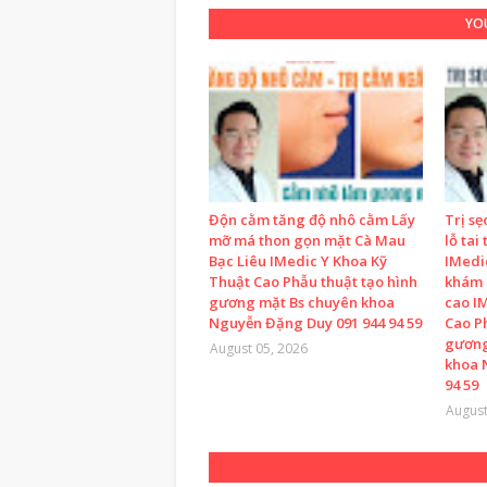
YOU
Độn cằm tăng độ nhô cằm Lấy
Trị sẹ
mỡ má thon gọn mặt Cà Mau
lỗ tai
Bạc Liêu IMedic Y Khoa Kỹ
IMedi
Thuật Cao Phẫu thuật tạo hình
khám 
gương mặt Bs chuyên khoa
cao I
Nguyễn Đặng Duy 091 944 94 59
Cao P
gương
August 05, 2026
khoa 
94 59
August