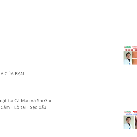
OA CỦA BẠN
mặt tại Cà Mau và Sài Gòn
 Cằm - Lỗ tai - Sẹo xấu