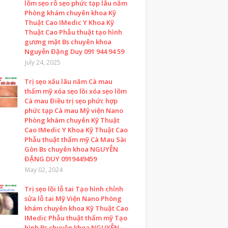
lõm sẹo rỗ sẹo phức tạp lâu năm
Phòng khám chuyên khoa Kỹ
Thuật Cao IMedic Y Khoa Kỹ
Thuật Cao Phẫu thuật tạo hình
gương mặt Bs chuyên khoa
Nguyễn Đặng Duy 091 944 94 59
July 24, 2025
Trị sẹo xấu lâu năm Cà mau
thẩm mỹ xóa sẹo lồi xóa sẹo lõm
Cà mau Điều trị sẹo phức hợp
phức tạp Cà mau Mỹ viện Nano
Phòng khám chuyên Kỹ Thuật
Cao IMedic Y Khoa Kỹ Thuật Cao
Phẫu thuật thẩm mỹ Cà Mau Sài
Gòn Bs chuyên khoa NGUYỄN
ĐẶNG DUY 0919449459
May 02, 2024
Trị sẹo lồi lỗ tai Tạo hình chỉnh
sửa lỗ tai Mỹ Viện Nano Phòng
khám chuyên khoa Kỹ Thuật Cao
IMedic Phẫu thuật thẩm mỹ Tạo
hình Bs chuyên khoa NGUYỄN