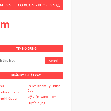
A . VN
CƠ XƯƠNG KHỚP . VN
THUẬT CAO . COM
om
TÌM NỘI DUNG
KHÁM KỸ THUẬT CAO
chủ
Lợi ích Khám Kỹ Thuật
Cao
i nha khoa . vn
Mỹ Viện Nano . com
ng Khớp . vn
Tuyển dụng