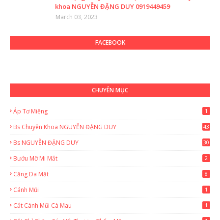
khoa NGUYỄN ĐẶNG DUY 0919449459
March 03, 2023
FACEBOOK
CHUYÊN MỤC
Áp Tơ Miệng
1
Bs Chuyên Khoa NGUYỄN ĐẶNG DUY
43
0
Bs NGUYỄN ĐẶNG DUY
30
Bướu Mỡ Mi Mắt
2
Căng Da Mặt
8
Cánh Mũi
1
Cắt Cánh Mũi Cà Mau
1