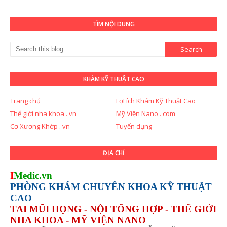
TÌM NỘI DUNG
KHÁM KỸ THUẬT CAO
Trang chủ
Lợi ích Khám Kỹ Thuật Cao
Thế giới nha khoa . vn
Mỹ Viện Nano . com
Cơ Xương Khớp . vn
Tuyển dụng
ĐỊA CHỈ
I
Medic.vn
PHÒNG KHÁM CHUYÊN KHOA KỸ THUẬT
CAO
TAI MŨI HỌNG - NỘI TỔNG HỢP - THẾ GIỚI
NHA KHOA - MỸ VIỆN NANO