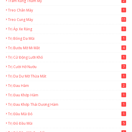
Trám Răng Thẩm Mỹ
2
Treo Chân Mày
1
Treo Cung Mày
11
Trị Áp Xe Răng
1
Trị Bóng Da Mũi
1
Trị Bướu Mỡ Mi Mắt
4
Trị Cử Động Lưỡi Khó
1
Trị Cười Hở Nướu
7
Trị Da Dư Mỡ Thừa Mắt
1
Trị Đau Hàm
2
Trị Đau Khớp Hàm
1
Trị Đau Khớp Thái Dương Hàm
1
Trị Đầu Mũi Đỏ
1
Trị Đỏ Đầu Mũi
5