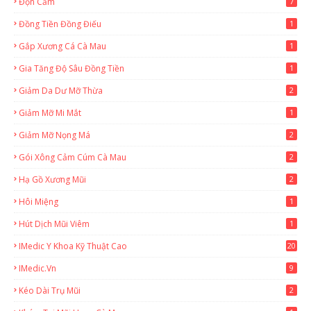
Độn Cằm
7
Đồng Tiền Đồng Điếu
1
Gắp Xương Cá Cà Mau
1
Gia Tăng Độ Sâu Đồng Tiền
1
Giảm Da Dư Mỡ Thừa
2
Giảm Mỡ Mi Mắt
1
Giảm Mỡ Nọng Má
2
Gói Xông Cảm Cúm Cà Mau
2
Hạ Gồ Xương Mũi
2
Hôi Miệng
1
Hút Dịch Mũi Viêm
1
IMedic Y Khoa Kỹ Thuật Cao
20
2
IMedic.vn
9
Kéo Dài Trụ Mũi
2