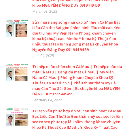
khoa NGUYỄN ĐẶNG DUY 0919449459
March 03, 2023
Sửa mũi nâng sống mũi cao tự nhiên Cà Mau Bạc
Liêu Cần thơ Sài gòn Chỉnh hình đầu mũi cao Kéo
dài trụ mũi Mỹ Viện Nano Phòng khám chuyên
khoa Kỹ thuật cao IMedic Y Khoa Kỹ Thuật Cao
Phẫu thuật tạo hình gương mặt Bs chuyên khoa
Nguyễn Đặng Duy 091 944 94 59
June 04, 2025
Trị nếp nhăn chân chim Cà Mau | Trị nếp nhăn da
mặt Cà Mau | Căng da mặt Cà Mau | Mỹ Viện
Nano Cà Mau | Phòng Khám Chuyên Khoa Kỹ
Thuật Cao IMedic.vn | Phẫu thuật thẩm mỹ Cà
mau Cần Thơ Sài Gòn | Bs chuyên khoa NGUYỄN
ĐẶNG DUY 0919449459
February 04, 2022
Trị sẹo xấu phức hợp do tai nạn sinh hoạt Cà Mau
Bạc Liêu Cần Thơ Sài Gòn thẩm mỹ xóa sẹo lồi lõm
sẹo rỗ sẹo phức tạp lâu năm Phòng khám chuyên
khoa Kỹ Thuật Cao IMedic Y Khoa Kỹ Thuật Cao