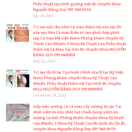
Phẫu thuật tạo hình gương mặt Bs chuyên khoa
Nguyễn Đặng Duy 091 944 94 59
July 24, 2025
Trị sẹo xấu lâu năm Cà mau thẩm mỹ xóa sẹo lồi
xóa sẹo lõm Cà mau Điều trị sẹo phức hợp phức
tạp Cà mau Mỹ viện Nano Phòng khám chuyên Kỹ
Thuật Cao IMedic Y Khoa Kỹ Thuật Cao Phẫu thuật
thẩm mỹ Cà Mau Sài Gòn Bs chuyên khoa NGUYỄN
ĐẶNG DUY 0919449459
May 02, 2024
Trị sẹo lồi lỗ tai Tạo hình chỉnh sửa lỗ tai Mỹ Viện
Nano Phòng khám chuyên khoa Kỹ Thuật Cao
IMedic Phẫu thuật thẩm mỹ Tạo hình Bs chuyên
khoa NGUYỄN ĐẶNG DUY 0919449459
December 28, 2022
Gắp mắc xương cá Cà mau Lấy xương dị vật Tai
nhét viêm bi mũi nhét hạt chuỗi họng viêm do
xương cá mắc Phòng khám chuyên khoa Kỹ thuật
cao IMedic Y Khoa Kỹ Thuật Cao Bs Quốc Bs Chi Bs
chuyên khoa Nguyễn Đặng Duy 091 944 94 59