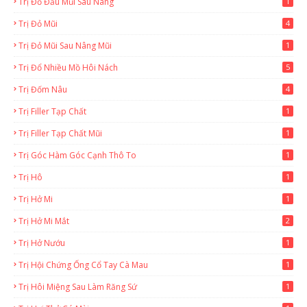
Trị Đỏ Đầu Mũi Sau Nâng
1
Trị Đỏ Mũi
4
Trị Đỏ Mũi Sau Nâng Mũi
1
Trị Đổ Nhiều Mồ Hôi Nách
5
Trị Đốm Nâu
4
Trị Filler Tạp Chất
1
Trị Filler Tạp Chất Mũi
1
Trị Góc Hàm Góc Cạnh Thô To
1
Trị Hô
1
Trị Hở Mi
1
Trị Hở Mi Mắt
2
Trị Hở Nướu
1
Trị Hội Chứng Ống Cổ Tay Cà Mau
1
Trị Hôi Miệng Sau Làm Răng Sứ
1