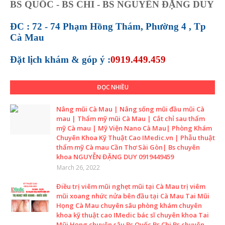
BS QUỐC - BS CHI - BS NGUYỄN ĐẶNG DUY
ĐC : 72 - 74 Phạm Hồng Thám, Phường 4 , Tp
Cà Mau
Đặt lịch khám &
góp ý :
0919.449.459
ĐỌC NHIỀU
Nâng mũi Cà Mau | Nâng sống mũi đầu mũi Cà
mau | Thẩm mỹ mũi Cà Mau | Cắt chỉ sau thẩm
mỹ Cà mau | Mỹ Viện Nano Cà Mau| Phòng Khám
Chuyên Khoa Kỹ Thuật Cao IMedic.vn | Phẫu thuật
thẩm mỹ Cà mau Cần Thơ Sài Gòn| Bs chuyên
khoa NGUYỄN ĐẶNG DUY 0919449459
March 26, 2022
Điều trị viêm mũi nghẹt mũi tại Cà Mau trị viêm
mũi xoang nhức nửa bên đầu tại Cà Mau Tai Mũi
Họng Cà Mau chuyên sâu phòng khám chuyên
khoa kỹ thuật cao IMedic bác sĩ chuyên khoa Tai
Mũi Họng chuyên sâu Bs Quốc Bs Chi Bs chuyên