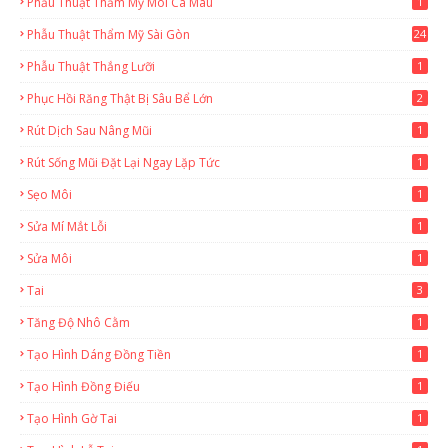
Phẫu Thuật Thẩm Mỹ Môi Cà Mau
1
Phẫu Thuật Thẩm Mỹ Sài Gòn
24
1
Phẫu Thuật Thắng Lưỡi
1
Phục Hồi Răng Thật Bị Sâu Bể Lớn
2
Rút Dịch Sau Nâng Mũi
1
Rút Sống Mũi Đặt Lại Ngay Lặp Tức
1
Sẹo Môi
1
Sửa Mí Mắt Lỗi
1
Sửa Môi
1
Tai
3
Tăng Độ Nhô Cằm
1
Tạo Hình Dáng Đồng Tiền
1
Tạo Hình Đồng Điếu
1
Tạo Hình Gờ Tai
1