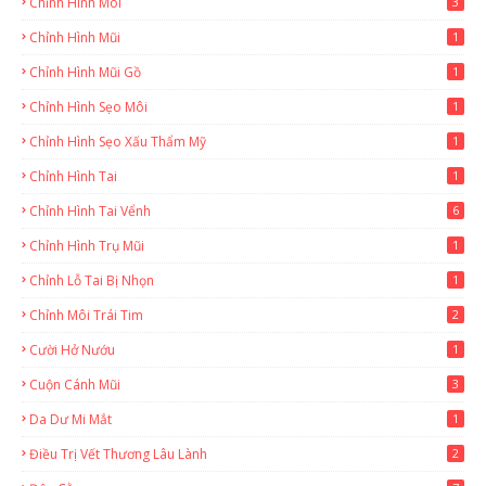
Chỉnh Hình Môi
3
Chỉnh Hình Mũi
1
Chỉnh Hình Mũi Gồ
1
Chỉnh Hình Sẹo Môi
1
Chỉnh Hình Sẹo Xấu Thẩm Mỹ
1
Chỉnh Hình Tai
1
Chỉnh Hình Tai Vểnh
6
Chỉnh Hình Trụ Mũi
1
Chỉnh Lỗ Tai Bị Nhọn
1
Chỉnh Môi Trái Tim
2
Cười Hở Nướu
1
Cuộn Cánh Mũi
3
Da Dư Mi Mắt
1
Điều Trị Vết Thương Lâu Lành
2