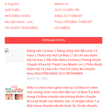
Trang chủ
IMedic.vn
GIỚI THIỆU
DỊCH VỤ ĐIỀU TRỊ
NHỔ RĂNG KHÔN
RĂNG SỨ THẨM MỸ
Mỹ Viện Nano . com
PHỤC HỒI RĂNG THẨM MỸ
CẮT NƯỚU TRÙM RĂNG
HÔI MIỆNG
POPULAR POSTS
Nâng mũi Cà Mau | Nâng sống mũi đầu mũi Cà
mau | Thẩm mỹ mũi Cà Mau | Cắt chỉ sau thẩm
mỹ Cà mau | Mỹ Viện Nano Cà Mau| Phòng Khám
Chuyên Khoa Kỹ Thuật Cao IMedic.vn | Phẫu thuật
thẩm mỹ Cà mau Cần Thơ Sài Gòn| Bs chuyên
khoa NGUYỄN ĐẶNG DUY 0919449459
March 26, 2022
Điều trị viêm mũi nghẹt mũi tại Cà Mau trị viêm
mũi xoang nhức nửa bên đầu tại Cà Mau Tai Mũi
Họng Cà Mau chuyên sâu phòng khám chuyên
khoa kỹ thuật cao IMedic bác sĩ chuyên khoa Tai
Mũi Họng chuyên sâu Bs Quốc Bs Chi Bs chuyên