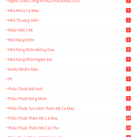
Ngừa Covid Cùng Bs NGUYỄN ĐẶNG DUY
2
Nha Khoa Cà Mau
1
Nhà Thương GNH
1
Nhấn Mắt 2 Mí
2
Nhổ Răng Khôn
3
Nhổ Răng Khôn Không Đau
4
Nhổ Răng Khôn Ngầm Kẹt
1
Nướu Nhiễm Màu
1
Ph
1
Phẫu Thuật Nốt Ruồi
1
Phẫu Thuật Răng Khôn
3
Phẫu Thuật Tạo Hình Thẩm Mỹ Cà Mau
3
Phẫu Thuật Thẩm Mỹ Cà Mau
29
2
Phẫu Thuật Thẩm Mỹ Cần Thơ
24
9