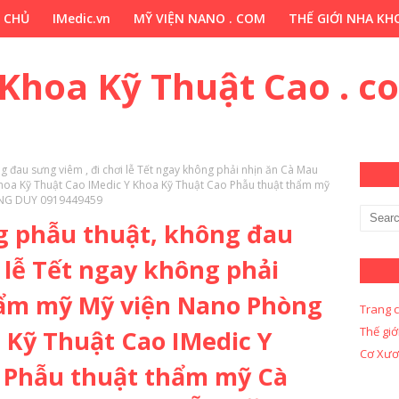
 CHỦ
IMedic.vn
MỸ VIỆN NANO . COM
THẾ GIỚI NHA KHO
ẢO DƯỢC . COM
Y KHOA KỸ THUẬT CAO . COM
Y KHOA KỸ 
 Khoa Kỹ Thuật Cao . c
 đau sưng viêm , đi chơi lễ Tết ngay không phải nhịn ăn Cà Mau
oa Kỹ Thuật Cao IMedic Y Khoa Kỹ Thuật Cao Phẫu thuật thẩm mỹ
ẶNG DUY 0919449459
g phẫu thuật, không đau
i lễ Tết ngay không phải
hẩm mỹ Mỹ viện Nano Phòng
Trang 
Thế giớ
Kỹ Thuật Cao IMedic Y
Cơ Xươ
 Phẫu thuật thẩm mỹ Cà