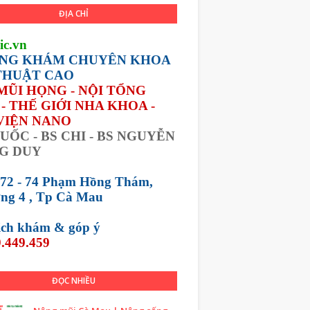
ĐỊA CHỈ
ic.vn
NG KHÁM CHUYÊN KHOA
THUẬT CAO
 MŨI HỌNG - NỘI TỔNG
- THẾ GIỚI NHA KHOA -
VIỆN NANO
UỐC - BS CHI - BS NGUYỄN
G DUY
 72 - 74 Phạm Hồng Thám,
ng 4 , Tp Cà Mau
lịch khám &
góp ý
.449.459
ĐỌC NHIỀU