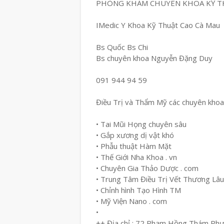
PHÒNG KHÁM CHUYÊN KHOA KỸ T
IMedic Y Khoa Kỹ Thuật Cao Cà Mau
Bs Quốc Bs Chi
Bs chuyên khoa Nguyễn Đặng Duy
091 944 94 59
Điều Trị và Thẩm Mỹ các chuyên khoa
• Tai Mũi Họng chuyên sâu
• Gắp xương dị vật khó
• Phẫu thuật Hàm Mặt
• Thế Giới Nha Khoa . vn
• Chuyên Gia Thảo Dược . com
• Trung Tâm Điều Trị Vết Thương Lâ
• Chỉnh hình Tạo Hình TM
• Mỹ Viện Nano . com
•
++ Địa chỉ : 72 Phạm Hồng Thám Ph