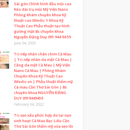
Sài gòn Chỉnh hình đầu mũi cao
Kéo dài trụ mũi Mỹ Viện Nano
Phòng khám chuyên khoa Kỹ
thuật cao IMedic Y Khoa Kỹ
Thuật Cao Phẫu thuật tạo hình
gương mặt Bs chuyên khoa
Nguyễn Đặng Duy 091 944 94 59
June 04, 2025
Trị nếp nhăn chân chim Cà Mau
| Trị nếp nhăn da mặt Cà Mau |
Căng da mặt Cà Mau | Mỹ Viện
Nano Cà Mau | Phòng Khám
Chuyên Khoa Kỹ Thuật Cao
IMedic.vn | Phẫu thuật thẩm mỹ
Cà mau Cần Thơ Sài Gòn | Bs
chuyên khoa NGUYỄN ĐẶNG
DUY 0919449459
February 04, 2022
Trị sẹo xấu phức hợp do tai nạn
sinh hoạt Cà Mau Bạc Liêu Cần
Thơ Sài Gòn thẩm mỹ xóa sẹo lồi