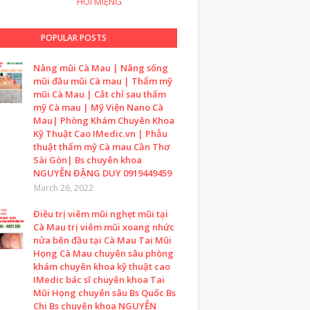
HÔI MIỆNG
POPULAR POSTS
Nâng mũi Cà Mau | Nâng sống
mũi đầu mũi Cà mau | Thẩm mỹ
mũi Cà Mau | Cắt chỉ sau thẩm
mỹ Cà mau | Mỹ Viện Nano Cà
Mau| Phòng Khám Chuyên Khoa
Kỹ Thuật Cao IMedic.vn | Phẫu
thuật thẩm mỹ Cà mau Cần Thơ
Sài Gòn| Bs chuyên khoa
NGUYỄN ĐẶNG DUY 0919449459
March 26, 2022
Điều trị viêm mũi nghẹt mũi tại
Cà Mau trị viêm mũi xoang nhức
nửa bên đầu tại Cà Mau Tai Mũi
Họng Cà Mau chuyên sâu phòng
khám chuyên khoa kỹ thuật cao
IMedic bác sĩ chuyên khoa Tai
Mũi Họng chuyên sâu Bs Quốc Bs
Chi Bs chuyên khoa NGUYỄN