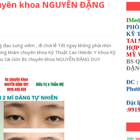
huyên khoa NGUYỄN ĐẶNG
I
Med
PHÒ
KỸ 
TAI
 đau sưng viêm , đi chơi lễ Tết ngay không phải nhịn
HỢP 
òng khám chuyên khoa Kỹ Thuật Cao IMedic Y Khoa Kỹ
MỸ 
Mau Sài Gòn Bs chuyên khoa NGUYỄN ĐẶNG DUY
BS Q
ĐẶN
ĐC :
Phườ
Đặt 
:
0919