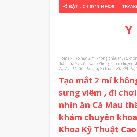
ĐẶT LỊCH 0919449459
TRANG
CHUYÊN GIA TH
Y
Home
Tạo mắt 2 mí không phẫu thuật, không
thẩm mỹ Mỹ viện Nano Phòng khám chuyên kh
Cà Mau Sài Gòn Bs chuyên khoa NGUYỄN Đ
Tạo mắt 2 mí khôn
sưng viêm , đi chơ
nhịn ăn Cà Mau t
khám chuyên khoa 
Khoa Kỹ Thuật Cao