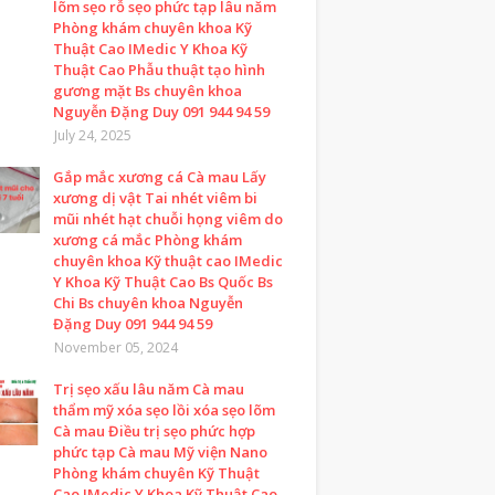
lõm sẹo rỗ sẹo phức tạp lâu năm
Phòng khám chuyên khoa Kỹ
Thuật Cao IMedic Y Khoa Kỹ
Thuật Cao Phẫu thuật tạo hình
gương mặt Bs chuyên khoa
Nguyễn Đặng Duy 091 944 94 59
July 24, 2025
Gắp mắc xương cá Cà mau Lấy
xương dị vật Tai nhét viêm bi
mũi nhét hạt chuỗi họng viêm do
xương cá mắc Phòng khám
chuyên khoa Kỹ thuật cao IMedic
Y Khoa Kỹ Thuật Cao Bs Quốc Bs
Chi Bs chuyên khoa Nguyễn
Đặng Duy 091 944 94 59
November 05, 2024
Trị sẹo xấu lâu năm Cà mau
thẩm mỹ xóa sẹo lồi xóa sẹo lõm
Cà mau Điều trị sẹo phức hợp
phức tạp Cà mau Mỹ viện Nano
Phòng khám chuyên Kỹ Thuật
Cao IMedic Y Khoa Kỹ Thuật Cao