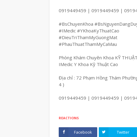
0919449459 | 0919449459 | 0919
#BsChuyenKhoa #BsNguyenDangDu
#IMedic #YKhoaKyThuatCao
#DieuTriThamMyGuongMat
#PhauThuatThamMyCaMau
Phòng Khám Chuyên Khoa KỸ THUẬ
IMedic Y Khoa Kỹ Thuật Cao
Địa chỉ : 72 Phạm Hồng Thám Phường
4 )
0919449459 | 0919449459 | 0919
REACTIONS
Facebook
Twitter