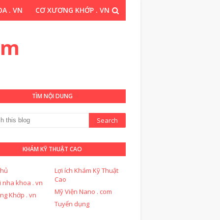
A . VN
CƠ XƯƠNG KHỚP . VN
THUẬT CAO . COM
om
TÌM NỘI DUNG
KHÁM KỸ THUẬT CAO
chủ
Lợi ích Khám Kỹ Thuật
Cao
i nha khoa . vn
Mỹ Viện Nano . com
ng Khớp . vn
Tuyển dụng