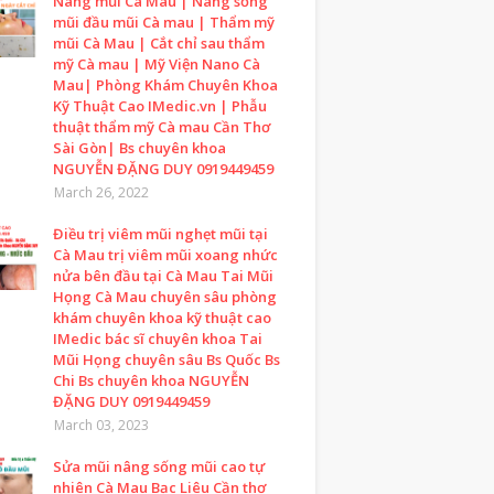
Nâng mũi Cà Mau | Nâng sống
mũi đầu mũi Cà mau | Thẩm mỹ
mũi Cà Mau | Cắt chỉ sau thẩm
mỹ Cà mau | Mỹ Viện Nano Cà
Mau| Phòng Khám Chuyên Khoa
Kỹ Thuật Cao IMedic.vn | Phẫu
thuật thẩm mỹ Cà mau Cần Thơ
Sài Gòn| Bs chuyên khoa
NGUYỄN ĐẶNG DUY 0919449459
March 26, 2022
Điều trị viêm mũi nghẹt mũi tại
Cà Mau trị viêm mũi xoang nhức
nửa bên đầu tại Cà Mau Tai Mũi
Họng Cà Mau chuyên sâu phòng
khám chuyên khoa kỹ thuật cao
IMedic bác sĩ chuyên khoa Tai
Mũi Họng chuyên sâu Bs Quốc Bs
Chi Bs chuyên khoa NGUYỄN
ĐẶNG DUY 0919449459
March 03, 2023
Sửa mũi nâng sống mũi cao tự
nhiên Cà Mau Bạc Liêu Cần thơ