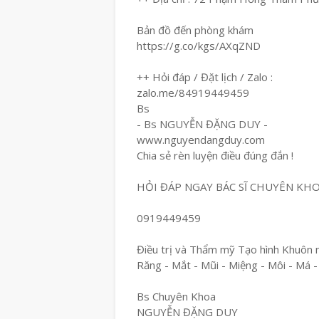
Bản đồ đến phòng khám
https://g.co/kgs/AXqZND
++ Hỏi đáp / Đặt lịch / Zalo :
zalo.me/84919449459
Bs
- Bs NGUYỄN ĐẶNG DUY -
www.nguyendangduy.com
Chia sẻ rèn luyện điều đúng đắn !
HỎI ĐÁP NGAY BÁC SĨ CHUYÊN KH
0919449459
Điều trị và Thẩm mỹ Tạo hình Khuôn 
Răng - Mắt - Mũi - Miệng - Môi - Má -
Bs Chuyên Khoa
NGUYỄN ĐẶNG DUY