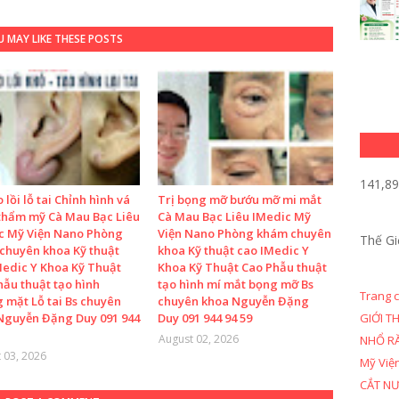
 MAY LIKE THESE POSTS
141,8
o lồi lỗ tai Chỉnh hình vá
Trị bọng mỡ bướu mỡ mi mắt
 thẩm mỹ Cà Mau Bạc Liêu
Cà Mau Bạc Liêu IMedic Mỹ
c Mỹ Viện Nano Phòng
Viện Nano Phòng khám chuyên
Thế Gi
chuyên khoa Kỹ thuật
khoa Kỹ thuật cao IMedic Y
Medic Y Khoa Kỹ Thuật
Khoa Kỹ Thuật Cao Phẫu thuật
hẫu thuật tạo hình
tạo hình mí mắt bọng mỡ Bs
Trang 
 mặt Lỗ tai Bs chuyên
chuyên khoa Nguyễn Đặng
Nguyễn Đặng Duy 091 944
Duy 091 944 94 59
GIỚI T
August 02, 2026
NHỔ R
 03, 2026
Mỹ Việ
CẮT N