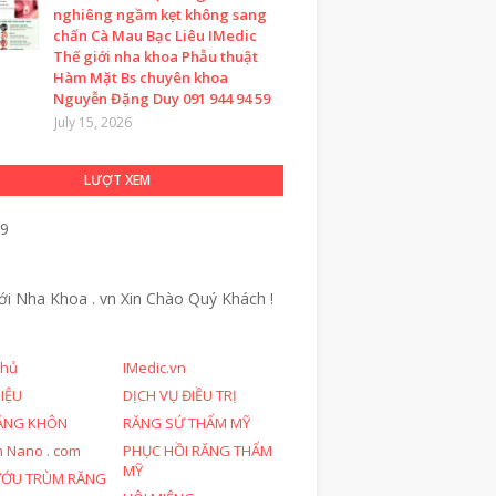
nghiêng ngầm kẹt không sang
chấn Cà Mau Bạc Liêu IMedic
Thế giới nha khoa Phẫu thuật
Hàm Mặt Bs chuyên khoa
Nguyễn Đặng Duy 091 944 94 59
July 15, 2026
LƯỢT XEM
99
ới Nha Khoa . vn
Xin Chào Quý Khách !
chủ
IMedic.vn
HIỆU
DỊCH VỤ ĐIỀU TRỊ
ĂNG KHÔN
RĂNG SỨ THẨM MỸ
n Nano . com
PHỤC HỒI RĂNG THẨM
MỸ
ƯỚU TRÙM RĂNG