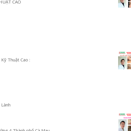
HUẬT CAO
 Kỹ Thuật Cao :
u Lành
ường 4 Thành phố Cà Mau