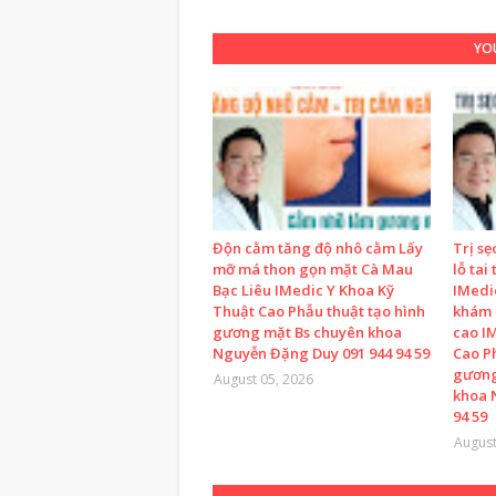
YOU
Độn cằm tăng độ nhô cằm Lấy
Trị sẹ
mỡ má thon gọn mặt Cà Mau
lỗ tai
Bạc Liêu IMedic Y Khoa Kỹ
IMedi
Thuật Cao Phẫu thuật tạo hình
khám 
gương mặt Bs chuyên khoa
cao I
Nguyễn Đặng Duy 091 944 94 59
Cao P
gương
August 05, 2026
khoa 
94 59
August