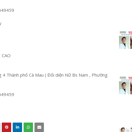
449459
y
T CAO
 4 Thành phố Cà Mau ( Đối diện Nữ Bs Nam , Phường
449459