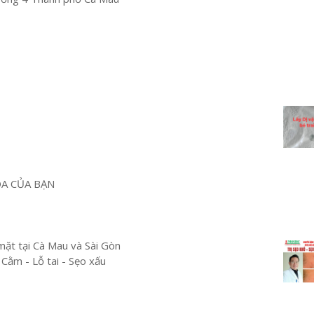
OA CỦA BẠN
mặt tại Cà Mau và Sài Gòn
 Cằm - Lỗ tai - Sẹo xấu