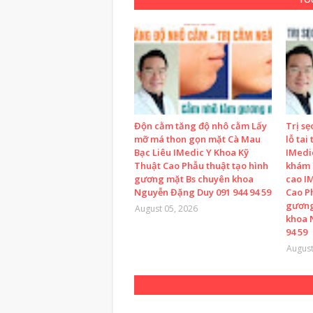
Độn cằm tăng độ nhô cằm Lấy
Trị sẹ
mỡ má thon gọn mặt Cà Mau
lỗ tai
Bạc Liêu IMedic Y Khoa Kỹ
IMedi
Thuật Cao Phẫu thuật tạo hình
khám 
gương mặt Bs chuyên khoa
cao I
Nguyễn Đặng Duy 091 944 94 59
Cao P
gương
August 05, 2026
khoa 
94 59
August