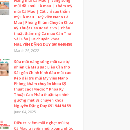
Nâng mũi Cà Mau | Nâng sống
mũi đầu mũi Cà mau | Thẩm mỹ
mũi Cà Mau | Cắt chỉ sau thẩm
mỹ Cà mau | Mỹ Viện Nano Cà
Mau| Phòng Khám Chuyên Khoa
Kỹ Thuật Cao IMedic.vn | Phẫu
thuật thẩm mỹ Cà mau Cần Thơ
Sài Gòn| Bs chuyên khoa
NGUYỄN ĐẶNG DUY 0919449459
March 26, 2022
Sửa mũi nâng sống mũi cao tự
nhiên Cà Mau Bạc Liêu Cần thơ
Sài gòn Chỉnh hình đầu mũi cao
Kéo dài trụ mũi Mỹ Viện Nano
Phòng khám chuyên khoa Kỹ
thuật cao IMedic Y Khoa Kỹ
Thuật Cao Phẫu thuật tạo hình
gương mặt Bs chuyên khoa
Nguyễn Đặng Duy 091 944 94 59
June 04, 2025
Điều trị viêm mũi nghẹt mũi tại
Cà Mau trị viêm mũi xoang nhức