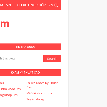
A . VN
CƠ XƯƠNG KHỚP . VN
THUẬT CAO . COM
om
TÌM NỘI DUNG
KHÁM KỸ THUẬT CAO
chủ
Lợi ích Khám Kỹ Thuật
Cao
i nha khoa . vn
Mỹ Viện Nano . com
ng Khớp . vn
Tuyển dụng