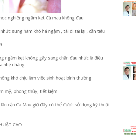
mọc nghiêng ngầm kẹt Cà mau không đau
ức sưng hàm khó há ngậm , tái đi tái lại , cần tiểu
9
ng ngầm kẹt không gây sang chấn đau nhức là điều
ra nhẹ nhàng.
ông khó chịu làm việc sinh hoạt bình thường
ẩm mỹ, phong thủy, tiết kiệm
h lân cận Cà Mau giờ đây có thể được sử dụng kỹ thuật
HUẬT CAO