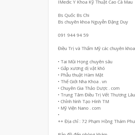
IMedic Y Khoa Kỹ Thuật Cao Cà Mau
Bs Quốc Bs Chi
Bs chuyên khoa Nguyễn Đặng Duy
091 944 94 59
Điều Trị và Thẩm Mỹ các chuyên khoa
• Tai Mũi Họng chuyên sâu
• Gắp xương dị vật khó
• Phẫu thuật Hàm Mặt
• Thế Giới Nha Khoa . vn
• Chuyên Gia Thảo Dược . com
• Trung Tâm Điều Trị Vết Thương Lâ
• Chỉnh hình Tạo Hình TM
• Mỹ Viện Nano . com
•
++ Địa chỉ : 72 Phạm Hồng Thám Ph
Bản đồ đến phòng khám