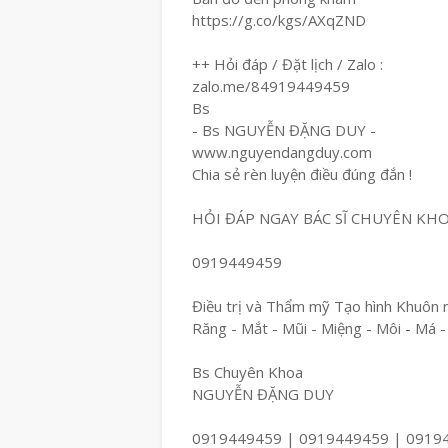
https://g.co/kgs/AXqZND
++ Hỏi đáp / Đặt lịch / Zalo :
zalo.me/84919449459
Bs
- Bs NGUYỄN ĐẶNG DUY -
www.nguyendangduy.com
Chia sẻ rèn luyện điều đúng đắn !
HỎI ĐÁP NGAY BÁC SĨ CHUYÊN KH
0919449459
Điều trị và Thẩm mỹ Tạo hình Khuôn 
Răng - Mắt - Mũi - Miệng - Môi - Má -
Bs Chuyên Khoa
NGUYỄN ĐẶNG DUY
0919449459 | 0919449459 | 0919