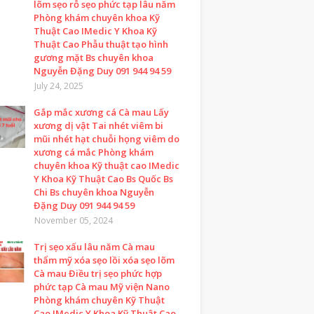
lõm sẹo rỗ sẹo phức tạp lâu năm
Phòng khám chuyên khoa Kỹ
Thuật Cao IMedic Y Khoa Kỹ
Thuật Cao Phẫu thuật tạo hình
gương mặt Bs chuyên khoa
Nguyễn Đặng Duy 091 944 94 59
July 24, 2025
Gắp mắc xương cá Cà mau Lấy
xương dị vật Tai nhét viêm bi
mũi nhét hạt chuỗi họng viêm do
xương cá mắc Phòng khám
chuyên khoa Kỹ thuật cao IMedic
Y Khoa Kỹ Thuật Cao Bs Quốc Bs
Chi Bs chuyên khoa Nguyễn
Đặng Duy 091 944 94 59
November 05, 2024
Trị sẹo xấu lâu năm Cà mau
thẩm mỹ xóa sẹo lồi xóa sẹo lõm
Cà mau Điều trị sẹo phức hợp
phức tạp Cà mau Mỹ viện Nano
Phòng khám chuyên Kỹ Thuật
Cao IMedic Y Khoa Kỹ Thuật Cao