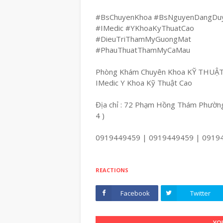
#BsChuyenKhoa #BsNguyenDangDu
#IMedic #YKhoaKyThuatCao
#DieuTriThamMyGuongMat
#PhauThuatThamMyCaMau
Phòng Khám Chuyên Khoa KỸ THUẬ
IMedic Y Khoa Kỹ Thuật Cao
Địa chỉ : 72 Phạm Hồng Thám Phường
4 )
0919449459 | 0919449459 | 0919
REACTIONS
Facebook
Twitter
YOU