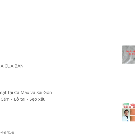
OA CỦA BẠN
mặt tại Cà Mau và Sài Gòn
 Cằm - Lỗ tai - Sẹo xấu
449459