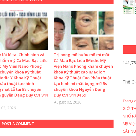
o lồi lỗ tai Chỉnh hình vá
Trị bọng mỡ bướu mỡ mi mắt
 thẩm mỹ Cà Mau Bạc Liêu
Cà Mau Bạc Liêu IMedic Mỹ
141,7
c Mỹ Viện Nano Phòng
Viện Nano Phòng khám chuyên
chuyên khoa Kỹ thuật
khoa Kỹ thuật cao IMedic Y
Medic Y Khoa Kỹ Thuật
Khoa Kỹ Thuật Cao Phẫu thuật
Thế Gi
hẫu thuật tạo hình
tạo hình mí mắt bọng mỡ Bs
 mặt Lỗ tai Bs chuyên
chuyên khoa Nguyễn Đặng
Nguyễn Đặng Duy 091 944
Duy 091 944 94 59
Trang 
August 02, 2026
 03, 2026
GIỚI T
NHỔ R
Mỹ Việ
POST A COMMENT
CẮT N