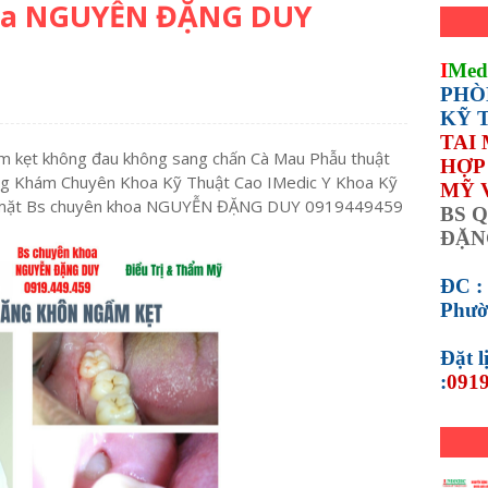
oa NGUYỄN ĐẶNG DUY
I
Med
PHÒ
KỸ 
TAI
m kẹt không đau không sang chấn Cà Mau Phẫu thuật
HỢP 
ng Khám Chuyên Khoa Kỹ Thuật Cao IMedic Y Khoa Kỹ
MỸ 
m mặt Bs chuyên khoa NGUYỄN ĐẶNG DUY 0919449459
BS Q
ĐẶN
ĐC :
Phườ
Đặt 
:
0919