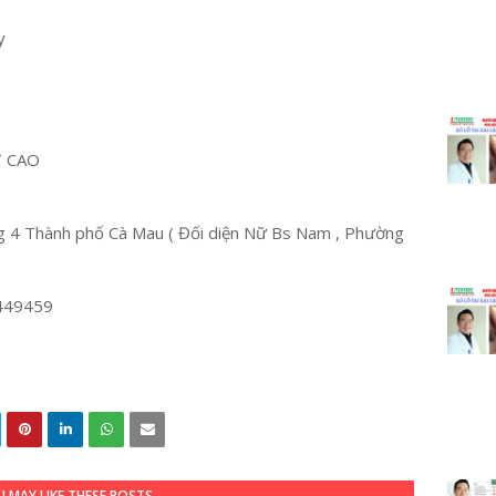
y
T CAO
 4 Thành phố Cà Mau ( Đối diện Nữ Bs Nam , Phường
449459
 MAY LIKE THESE POSTS