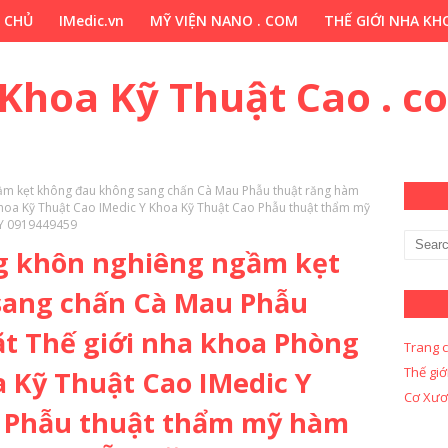
 CHỦ
IMedic.vn
MỸ VIỆN NANO . COM
THẾ GIỚI NHA KHO
ẢO DƯỢC . COM
Y KHOA KỸ THUẬT CAO . COM
Y KHOA KỸ 
 Khoa Kỹ Thuật Cao . c
ầm kẹt không đau không sang chấn Cà Mau Phẫu thuật răng hàm
oa Kỹ Thuật Cao IMedic Y Khoa Kỹ Thuật Cao Phẫu thuật thẩm mỹ
Y 0919449459
g khôn nghiêng ngầm kẹt
sang chấn Cà Mau Phẫu
t Thế giới nha khoa Phòng
Trang 
Thế giớ
Kỹ Thuật Cao IMedic Y
Cơ Xươ
o Phẫu thuật thẩm mỹ hàm