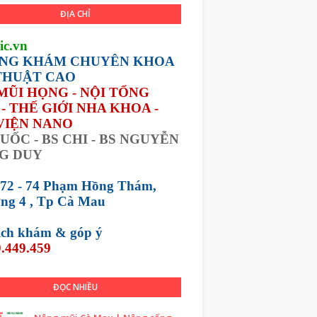
ĐỊA CHỈ
ic.vn
NG KHÁM CHUYÊN KHOA
THUẬT CAO
 MŨI HỌNG - NỘI TỔNG
- THẾ GIỚI NHA KHOA -
VIỆN NANO
UỐC - BS CHI - BS NGUYỄN
G DUY
 72 - 74 Phạm Hồng Thám,
ng 4 , Tp Cà Mau
lịch khám &
góp ý
.449.459
ĐỌC NHIỀU