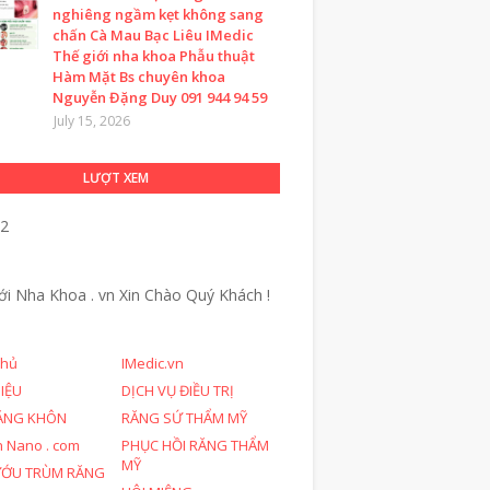
nghiêng ngầm kẹt không sang
chấn Cà Mau Bạc Liêu IMedic
Thế giới nha khoa Phẫu thuật
Hàm Mặt Bs chuyên khoa
Nguyễn Đặng Duy 091 944 94 59
July 15, 2026
LƯỢT XEM
52
ới Nha Khoa . vn
Xin Chào Quý Khách !
chủ
IMedic.vn
HIỆU
DỊCH VỤ ĐIỀU TRỊ
ĂNG KHÔN
RĂNG SỨ THẨM MỸ
n Nano . com
PHỤC HỒI RĂNG THẨM
MỸ
ƯỚU TRÙM RĂNG