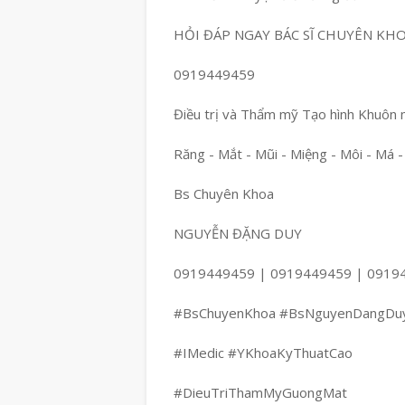
HỎI ĐÁP NGAY BÁC SĨ CHUYÊN KH
0919449459
Điều trị và Thẩm mỹ Tạo hình Khuôn 
Răng - Mắt - Mũi - Miệng - Môi - Má -
Bs Chuyên Khoa
NGUYỄN ĐẶNG DUY
0919449459 | 0919449459 | 0919
#BsChuyenKhoa #BsNguyenDangDu
#IMedic #YKhoaKyThuatCao
#DieuTriThamMyGuongMat