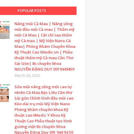
POPULAR POSTS
Nâng mũi Cà Mau | Nâng sống
mũi đầu mũi Cà mau | Thẩm mỹ
mũi Cà Mau | Cắt chỉ sau thẩm
mỹ Cà mau | Mỹ Viện Nano Cà
Mau| Phòng Khám Chuyên Khoa
Kỹ Thuật Cao IMedic.vn | Phẫu
thuật thẩm mỹ Cà mau Cần Thơ
Sài Gòn| Bs chuyên khoa
NGUYỄN ĐẶNG DUY 0919449459
March 26, 2022
Sửa mũi nâng sống mũi cao tự
nhiên Cà Mau Bạc Liêu Cần thơ
Sài gòn Chỉnh hình đầu mũi cao
Kéo dài trụ mũi Mỹ Viện Nano
Phòng khám chuyên khoa Kỹ
thuật cao IMedic Y Khoa Kỹ
Thuật Cao Phẫu thuật tạo hình
gương mặt Bs chuyên khoa
Nguyễn Đặng Duy 091 944 94 59