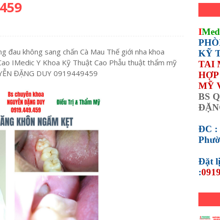
459
I
Med
PHÒ
g đau không sang chấn Cà Mau Thế giới nha khoa
KỸ 
ao IMedic Y Khoa Kỹ Thuật Cao Phẫu thuật thẩm mỹ
TAI
GUYỄN ĐẶNG DUY 0919449459
HỢP 
MỸ 
BS Q
ĐẶN
ĐC :
Phườ
Đặt 
:
0919