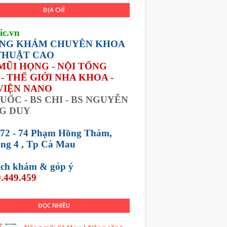
ĐỊA CHỈ
ic.vn
NG KHÁM CHUYÊN KHOA
THUẬT CAO
 MŨI HỌNG - NỘI TỔNG
- THẾ GIỚI NHA KHOA -
VIỆN NANO
UỐC - BS CHI - BS NGUYỄN
G DUY
 72 - 74 Phạm Hồng Thám,
ng 4 , Tp Cà Mau
lịch khám &
góp ý
.449.459
ĐỌC NHIỀU