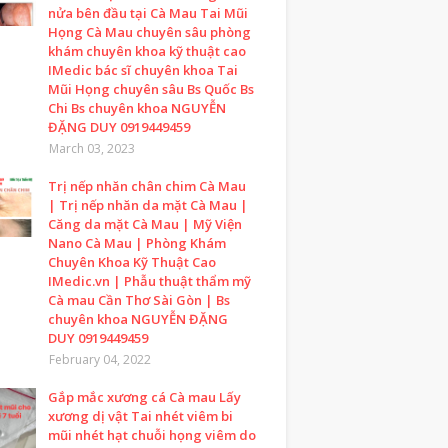
nửa bên đầu tại Cà Mau Tai Mũi
Họng Cà Mau chuyên sâu phòng
khám chuyên khoa kỹ thuật cao
IMedic bác sĩ chuyên khoa Tai
Mũi Họng chuyên sâu Bs Quốc Bs
Chi Bs chuyên khoa NGUYỄN
ĐẶNG DUY 0919449459
March 03, 2023
Trị nếp nhăn chân chim Cà Mau
| Trị nếp nhăn da mặt Cà Mau |
Căng da mặt Cà Mau | Mỹ Viện
Nano Cà Mau | Phòng Khám
Chuyên Khoa Kỹ Thuật Cao
IMedic.vn | Phẫu thuật thẩm mỹ
Cà mau Cần Thơ Sài Gòn | Bs
chuyên khoa NGUYỄN ĐẶNG
DUY 0919449459
February 04, 2022
Gắp mắc xương cá Cà mau Lấy
xương dị vật Tai nhét viêm bi
mũi nhét hạt chuỗi họng viêm do