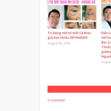
Trị bọng mỡ mí mắt Cà Mau
Độn c
giá bao nhiêu 0919449459
mỡ má
Bạc L
August 09, 2026
Thuật
gương
Nguyễ
August
0 Comments