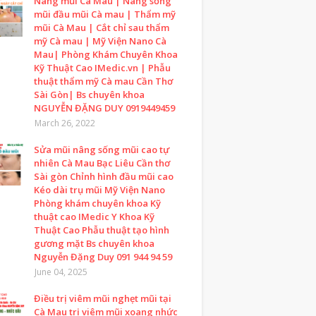
Nâng mũi Cà Mau | Nâng sống
mũi đầu mũi Cà mau | Thẩm mỹ
mũi Cà Mau | Cắt chỉ sau thẩm
mỹ Cà mau | Mỹ Viện Nano Cà
Mau| Phòng Khám Chuyên Khoa
Kỹ Thuật Cao IMedic.vn | Phẫu
thuật thẩm mỹ Cà mau Cần Thơ
Sài Gòn| Bs chuyên khoa
NGUYỄN ĐẶNG DUY 0919449459
March 26, 2022
Sửa mũi nâng sống mũi cao tự
nhiên Cà Mau Bạc Liêu Cần thơ
Sài gòn Chỉnh hình đầu mũi cao
Kéo dài trụ mũi Mỹ Viện Nano
Phòng khám chuyên khoa Kỹ
thuật cao IMedic Y Khoa Kỹ
Thuật Cao Phẫu thuật tạo hình
gương mặt Bs chuyên khoa
Nguyễn Đặng Duy 091 944 94 59
June 04, 2025
Điều trị viêm mũi nghẹt mũi tại
Cà Mau trị viêm mũi xoang nhức