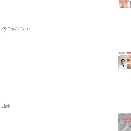
 Kỹ Thuật Cao :
u Lành