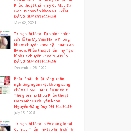
Phẫu thuật thẩm mỹ Cà Mau Sài
Gòn Bs chuyên khoa NGUYỄN
ĐẶNG DUY 0919449459
May 02, 2024
Trị sẹo lồi lỗ tai Tạo hình chỉnh
sửa lỗ tai Mỹ Viện Nano Phòng
khám chuyên khoa Kỹ Thuật Cao
IMedic Phẫu thuật thẩm mỹ Tạo
hình Bs chuyên khoa NGUYỄN
ĐẶNG DUY 0919449459
December 28, 2022
Phẫu Phẫu thuật răng khôn
nghiêng ngầm kẹt không sang
chấn Cà Mau Bạc Liêu IMedic
Thế giới nha khoa Phẫu thuật
Hàm Mặt Bs chuyên khoa
Nguyễn Đặng Duy 091 944 94 59
July 15, 2026
Trị sẹo lồi lỗ tai biến dạng lỗ tai
Cà mau Thẩm mỹ tạo hình chỉnh