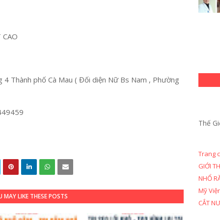
T CAO
 4 Thành phố Cà Mau ( Đối diện Nữ Bs Nam , Phường
449459
Thế Gi
Trang 
GIỚI T
NHỔ R
Mỹ Việ
 MAY LIKE THESE POSTS
CẮT N