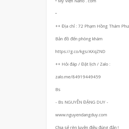
• Mỹ Viện Nano . com
•
++ Địa chỉ : 72 Phạm Hồng Thám Ph
Bản đồ đến phòng khám
https://g.co/kgs/AXqZND
++ Hỏi đáp / Đặt lịch / Zalo :
zalo.me/84919449459
Bs
- Bs NGUYỄN ĐẶNG DUY -
www.nguyendangduy.com
Chia sẻ rèn luyện điều đúng đắn !