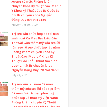
xương cá mắc Phòng khám
chuyên khoa Kỹ thuật cao IMedic
Y Khoa Kỹ Thuật Cao Bs Quốc Bs
Chi Bs chuyên khoa Nguyễn
Đặng Duy 091 944 94 59
November 05, 2024
Trị sẹo xấu phức hợp do tai nạn
sinh hoạt Cà Mau Bạc Liêu Cần
Thơ Sài Gòn thẩm mỹ xóa sẹo lồi
lõm sẹo rỗ sẹo phức tạp lâu năm
Phòng khám chuyên khoa Kỹ
Thuật Cao IMedic Y Khoa Kỹ
Thuật Cao Phẫu thuật tạo hình
gương mặt Bs chuyên khoa
Nguyễn Đặng Duy 091 944 94 59
July 24, 2025
Trị sẹo xấu lâu năm Cà mau
thẩm mỹ xóa sẹo lồi xóa sẹo lõm
Cà mau Điều trị sẹo phức hợp
phức tạp Cà mau Mỹ viện Nano
Phòng khám chuyên Kỹ Thuật
Cao IMedic Y Khoa Kỹ Thuật Cao