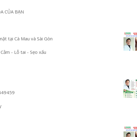
OA CỦA BẠN
mặt tại Cà Mau và Sài Gòn
 Cằm - Lỗ tai - Sẹo xấu
449459
y