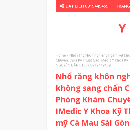
ĐẶT LỊCH 0919449459
TRANG
CHUYÊN GIA TH
Y
Home
Nhổ răng khôn nghiêng ngầm kẹt kh
Chuyên Khoa Kỹ Thuật Cao IMedic Y Khoa Kỹ 
NGUYỄN ĐẶNG DUY 0919449459
Nhổ răng khôn ng
không sang chấn C
Phòng Khám Chuyê
IMedic Y Khoa Kỹ 
mỹ Cà Mau Sài Gò