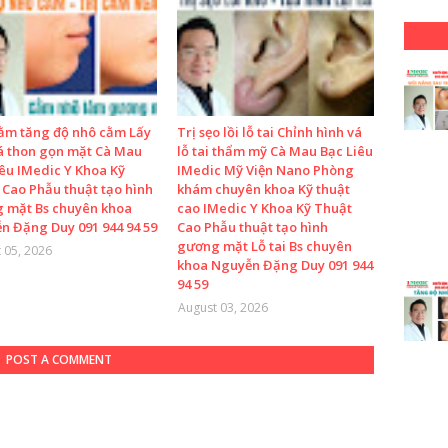
ằm tăng độ nhô cằm Lấy
Trị sẹo lồi lỗ tai Chỉnh hình vá
 thon gọn mặt Cà Mau
lỗ tai thẩm mỹ Cà Mau Bạc Liêu
iêu IMedic Y Khoa Kỹ
IMedic Mỹ Viện Nano Phòng
 Cao Phẫu thuật tạo hình
khám chuyên khoa Kỹ thuật
 mặt Bs chuyên khoa
cao IMedic Y Khoa Kỹ Thuật
n Đặng Duy 091 944 94 59
Cao Phẫu thuật tạo hình
gương mặt Lỗ tai Bs chuyên
 05, 2026
khoa Nguyễn Đặng Duy 091 944
94 59
August 03, 2026
POST A COMMENT