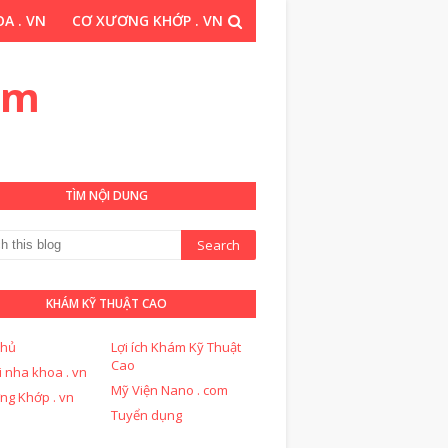
A . VN
CƠ XƯƠNG KHỚP . VN
THUẬT CAO . COM
om
TÌM NỘI DUNG
KHÁM KỸ THUẬT CAO
chủ
Lợi ích Khám Kỹ Thuật
Cao
i nha khoa . vn
Mỹ Viện Nano . com
ng Khớp . vn
Tuyển dụng