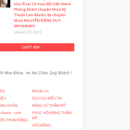
sửa lỗ tai Cà mau Mỹ viện Nano
Phòng khám chuyên khoa Kỹ
Thuật Cao IMedic Bs chuyên
khoa NGUYỄN ĐẶNG DUY
0919449459
January 03, 2023
LƯỢT XEM
ới Nha Khoa . vn
Xin Chào Quý Khách !
chủ
IMedic.vn
HIỆU
DỊCH VỤ ĐIỀU TRỊ
ĂNG KHÔN
RĂNG SỨ THẨM MỸ
n Nano . com
PHỤC HỒI RĂNG THẨM
MỸ
ƯỚU TRÙM RĂNG
HÔI MIỆNG