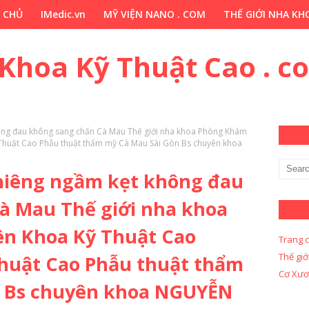
 CHỦ
IMedic.vn
MỸ VIỆN NANO . COM
THẾ GIỚI NHA KHO
ẢO DƯỢC . COM
Y KHOA KỸ THUẬT CAO . COM
Y KHOA KỸ 
 Khoa Kỹ Thuật Cao . c
ông đau không sang chấn Cà Mau Thế giới nha khoa Phòng Khám
Thuật Cao Phẫu thuật thẩm mỹ Cà Mau Sài Gòn Bs chuyên khoa
hiêng ngầm kẹt không đau
à Mau Thế giới nha khoa
n Khoa Kỹ Thuật Cao
Trang 
Thế giớ
Thuật Cao Phẫu thuật thẩm
Cơ Xươ
n Bs chuyên khoa NGUYỄN