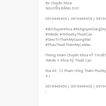
Bs Chuyên Khoa
NGUYỄN ĐẶNG DUY
0919449459 | 0919449459 | 0919
#BsChuyenKhoa #BsNguyenDangDu
#IMedic #YKhoaKyThuatCao
#DieuTriThamMyGuongMat
#PhauThuatThamMyCaMau
Phòng Khám Chuyên Khoa KỸ THUẬ
IMedic Y Khoa Kỹ Thuật Cao
Địa chỉ : 72 Phạm Hồng Thám Phường
4 )
0919449459 | 0919449459 | 0919
,