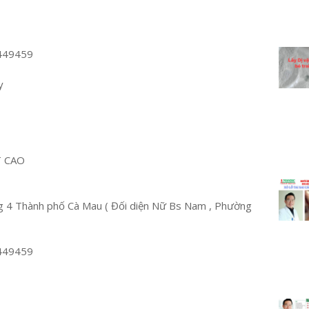
449459
y
T CAO
 4 Thành phố Cà Mau ( Đối diện Nữ Bs Nam , Phường
449459