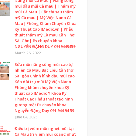
Nâng mũi Cà Mau | Nâng sống
mũi đầu mũi Cà mau | Thẩm mỹ
mũi Cà Mau | Cắt chỉ sau thẩm
mỹ Cà mau | Mỹ Viện Nano Cà
Mau| Phòng Khám Chuyên Khoa
Kỹ Thuật Cao IMedic.vn | Phẫu
thuật thẩm mỹ Cà mau Cần Thơ
Sài Gòn| Bs chuyên khoa
NGUYỄN ĐẶNG DUY 0919449459
March 26, 2022
Sửa mũi nâng sống mũi cao tự
nhiên Cà Mau Bạc Liêu Cần thơ
Sài gòn Chỉnh hình đầu mũi cao
Kéo dài trụ mũi Mỹ Viện Nano
Phòng khám chuyên khoa Kỹ
thuật cao IMedic Y Khoa Kỹ
Thuật Cao Phẫu thuật tạo hình
gương mặt Bs chuyên khoa
Nguyễn Đặng Duy 091 944 94 59
June 04, 2025
Điều trị viêm mũi nghẹt mũi tại
Cà Mau trị viêm mũi xoang nhức