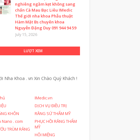
nghiêng ngầm kẹt không sang
chấn Cà Mau Bạc Liêu IMedic
Thế giới nha khoa Phẫu thuật
Hàm Mặt Bs chuyên khoa
Nguyễn Đặng Duy 091 944 94 59
July 15, 2026
LƯỢT XEM
ới Nha Khoa . vn
Xin Chào Quý Khách !
chủ
IMedic.vn
HIỆU
DỊCH VỤ ĐIỀU TRỊ
ĂNG KHÔN
RĂNG SỨ THẨM MỸ
n Nano . com
PHỤC HỒI RĂNG THẨM
MỸ
ƯỚU TRÙM RĂNG
HÔI MIỆNG