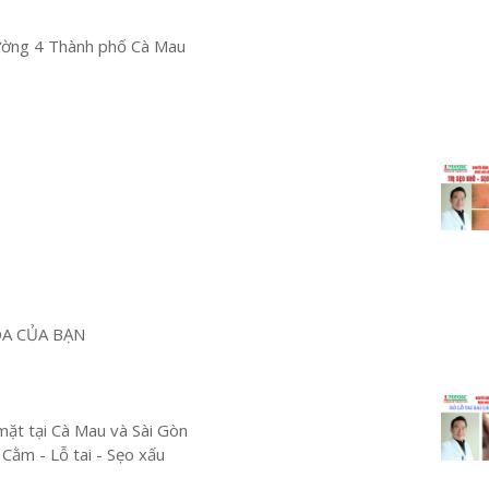
ường 4 Thành phố Cà Mau
OA CỦA BẠN
mặt tại Cà Mau và Sài Gòn
 Cằm - Lỗ tai - Sẹo xấu