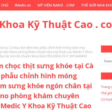
 CHỦ
IMedic.vn
MỸ VIỆN NANO . COM
THẾ GIỚI NHA KHO
ẢO DƯỢC . COM
Y KHOA KỸ THUẬT CAO . COM
Y KHOA KỸ 
 Khoa Kỹ Thuật Cao . c
hóe tại Cà Mau dứt điểm tiểu phẫu chỉnh hình móng chân mọc
ỹ viện Nano phòng khám chuyên khoa kỹ thuật cao IMedic Y Khoa
à Mau Sài Gòn Bs chuyên khoa NGUYỄN ĐẶNG DUY 0919449459
 chọc thịt sưng khóe tại Cà
 phẫu chỉnh hình móng
m sưng khóe ngón chân tại
Trang 
Thế giớ
ano phòng khám chuyên
Cơ Xươ
IMedic Y Khoa Kỹ Thuật Cao