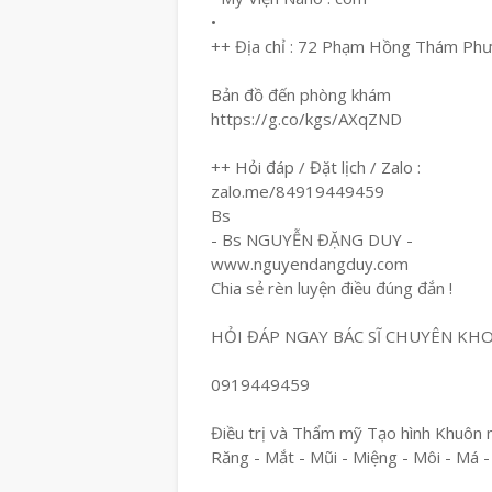
•
++ Địa chỉ : 72 Phạm Hồng Thám Ph
Bản đồ đến phòng khám
https://g.co/kgs/AXqZND
++ Hỏi đáp / Đặt lịch / Zalo :
zalo.me/84919449459
Bs
- Bs NGUYỄN ĐẶNG DUY -
www.nguyendangduy.com
Chia sẻ rèn luyện điều đúng đắn !
HỎI ĐÁP NGAY BÁC SĨ CHUYÊN KH
0919449459
Điều trị và Thẩm mỹ Tạo hình Khuôn 
Răng - Mắt - Mũi - Miệng - Môi - Má -