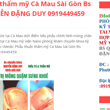
 thẩm mỹ Cà Mau Sài Gòn Bs
ỄN ĐẶNG DUY 0919449459
I
Med
PHÒ
KỸ 
TAI
óe tại Cà Mau dứt điểm tiểu phẫu chỉnh hình móng chân
HỢP 
tại Cà Mau mỹ viện Nano phòng khám chuyên khoa kỹ
MỸ 
o IMedic Phẫu thuật thẩm mỹ Cà Mau Sài Gòn Bs
BS Q
19449459
ĐẶN
ĐC :
Phườ
Đặt 
:
0919