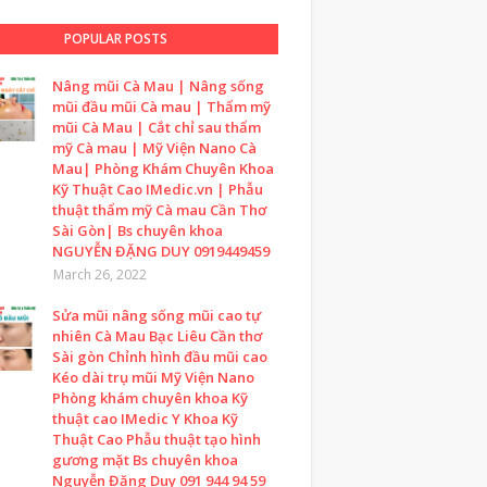
POPULAR POSTS
Nâng mũi Cà Mau | Nâng sống
mũi đầu mũi Cà mau | Thẩm mỹ
mũi Cà Mau | Cắt chỉ sau thẩm
mỹ Cà mau | Mỹ Viện Nano Cà
Mau| Phòng Khám Chuyên Khoa
Kỹ Thuật Cao IMedic.vn | Phẫu
thuật thẩm mỹ Cà mau Cần Thơ
Sài Gòn| Bs chuyên khoa
NGUYỄN ĐẶNG DUY 0919449459
March 26, 2022
Sửa mũi nâng sống mũi cao tự
nhiên Cà Mau Bạc Liêu Cần thơ
Sài gòn Chỉnh hình đầu mũi cao
Kéo dài trụ mũi Mỹ Viện Nano
Phòng khám chuyên khoa Kỹ
thuật cao IMedic Y Khoa Kỹ
Thuật Cao Phẫu thuật tạo hình
gương mặt Bs chuyên khoa
Nguyễn Đặng Duy 091 944 94 59