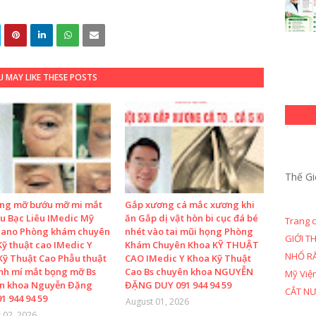
 MAY LIKE THESE POSTS
Thế Gi
ọng mỡ bướu mỡ mi mắt
Gắp xương cá mắc xương khi
u Bạc Liêu IMedic Mỹ
ăn Gắp dị vật hòn bi cục đá bé
Trang 
Nano Phòng khám chuyên
nhét vào tai mũi họng Phòng
GIỚI T
ỹ thuật cao IMedic Y
Khám Chuyên Khoa KỸ THUẬT
NHỔ R
Kỹ Thuật Cao Phẫu thuật
CAO IMedic Y Khoa Kỹ Thuật
ình mí mắt bọng mỡ Bs
Cao Bs chuyên khoa NGUYỄN
Mỹ Việ
n khoa Nguyễn Đặng
ĐẶNG DUY 091 944 94 59
CẮT N
1 944 94 59
August 01, 2026
 02, 2026