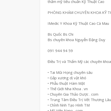
thẩm mỹ tiêu chuẩn Kỹ Thuật Cao
PHÒNG KHÁM CHUYÊN KHOA KỸ T
IMedic Y Khoa Kỹ Thuật Cao Cà Mau
Bs Quốc Bs Chi
Bs chuyên khoa Nguyễn Đặng Duy
091 944 94 59
Điều Trị và Thẩm Mỹ các chuyên khoa
• Tai Mũi Họng chuyên sâu
• Gắp xương dị vật khó
• Phẫu thuật Hàm Mặt
• Thế Giới Nha Khoa . vn
• Chuyên Gia Thảo Dược . com
• Trung Tâm Điều Trị Vết Thương Lâ
• Chỉnh hình Tạo Hình TM
• Mỹ Viện Nano . com