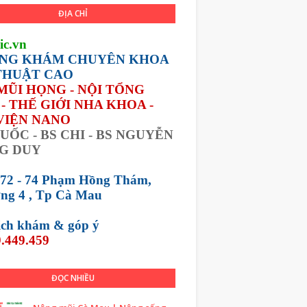
ĐỊA CHỈ
ic.vn
NG KHÁM CHUYÊN KHOA
THUẬT CAO
 MŨI HỌNG - NỘI TỔNG
- THẾ GIỚI NHA KHOA -
VIỆN NANO
UỐC - BS CHI - BS NGUYỄN
G DUY
 72 - 74 Phạm Hồng Thám,
ng 4 , Tp Cà Mau
lịch khám &
góp ý
.449.459
ĐỌC NHIỀU