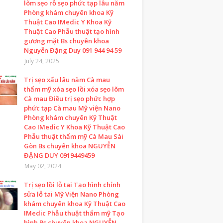
lõm sẹo rỗ sẹo phức tạp lâu năm
Phòng khám chuyên khoa Kỹ
Thuật Cao IMedic Y Khoa Kỹ
Thuật Cao Phẫu thuật tạo hình
gương mặt Bs chuyên khoa
Nguyễn Đặng Duy 091 944 94 59
July 24, 2025
Trị sẹo xấu lâu năm Cà mau
thẩm mỹ xóa sẹo lồi xóa sẹo lõm
Cà mau Điều trị sẹo phức hợp
phức tạp Cà mau Mỹ viện Nano
Phòng khám chuyên Kỹ Thuật
Cao IMedic Y Khoa Kỹ Thuật Cao
Phẫu thuật thẩm mỹ Cà Mau Sài
Gòn Bs chuyên khoa NGUYỄN
ĐẶNG DUY 0919449459
May 02, 2024
Trị sẹo lồi lỗ tai Tạo hình chỉnh
sửa lỗ tai Mỹ Viện Nano Phòng
khám chuyên khoa Kỹ Thuật Cao
IMedic Phẫu thuật thẩm mỹ Tạo
hình Bs chuyên khoa NGUYỄN