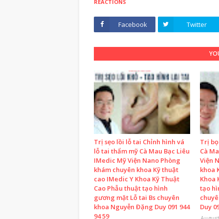
REACTIONS
Facebook
Twitter
YOU
Trị sẹo lồi lỗ tai Chỉnh hình vá
Trị b
lỗ tai thẩm mỹ Cà Mau Bạc Liêu
Cà Ma
IMedic Mỹ Viện Nano Phòng
Viện 
khám chuyên khoa Kỹ thuật
khoa K
cao IMedic Y Khoa Kỹ Thuật
Khoa 
Cao Phẫu thuật tạo hình
tạo h
gương mặt Lỗ tai Bs chuyên
chuyê
khoa Nguyễn Đặng Duy 091 944
Duy 09
94 59
August