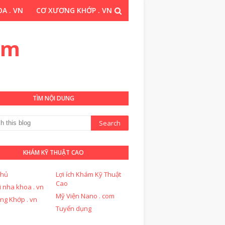
A . VN
CƠ XƯƠNG KHỚP . VN
THUẬT CAO . COM
om
TÌM NỘI DUNG
KHÁM KỸ THUẬT CAO
chủ
Lợi ích Khám Kỹ Thuật
Cao
i nha khoa . vn
Mỹ Viện Nano . com
ng Khớp . vn
Tuyển dụng