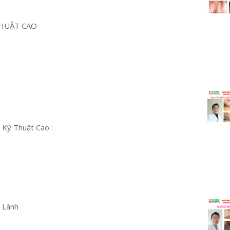
HUẬT CAO
 Kỹ Thuật Cao :
u Lành