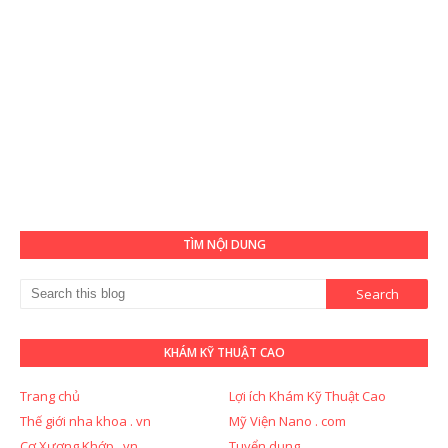
TÌM NỘI DUNG
KHÁM KỸ THUẬT CAO
Trang chủ
Lợi ích Khám Kỹ Thuật Cao
Thế giới nha khoa . vn
Mỹ Viện Nano . com
Cơ Xương Khớp . vn
Tuyển dụng