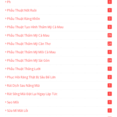
Ph
1
Phẫu Thuật Nốt Ruồi
1
Phẫu Thuật Răng Khôn
3
Phẫu Thuật Tạo Hình Thẩm Mỹ Cà Mau
3
Phẫu Thuật Thẩm Mỹ Cà Mau
29
2
Phẫu Thuật Thẩm Mỹ Cần Thơ
24
9
Phẫu Thuật Thẩm Mỹ Môi Cà Mau
1
Phẫu Thuật Thẩm Mỹ Sài Gòn
24
1
Phẫu Thuật Thắng Lưỡi
1
Phục Hồi Răng Thật Bị Sâu Bể Lớn
2
Rút Dịch Sau Nâng Mũi
1
Rút Sống Mũi Đặt Lại Ngay Lặp Tức
1
Sẹo Môi
1
Sửa Mí Mắt Lỗi
1