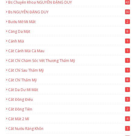
Bs Chuyên Khoa NGUYỄN ĐẶNG DUY
43
0
Bs NGUYỄN ĐẶNG DUY
30
Bướu Mỡ Mi Mắt
2
Căng Da Mặt
8
Cánh Mũi
1
Cắt Cánh Mũi Cà Mau
1
Cắt Chỉ Chăm Sóc Vết Thương Thẩm Mỹ
1
Cắt Chỉ Sau Thẩm Mỹ
1
Cắt Chỉ Thẩm Mỹ
8
Cắt Da Dư Mí Mắt
1
Cắt Đồng Điếu
3
Cắt Đồng Tiền
2
Cắt Mắt 2 Mí
4
Cắt Nướu Răng Khôn
1