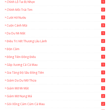
Chỉnh Lỗ Tai Bị Nhọn
1
Chỉnh Môi Trái Tim
2
Cười Hở Nướu
1
Cuộn Cánh Mũi
3
Da Dư Mi Mắt
1
Điều Trị Vết Thương Lâu Lành
2
Độn Cằm
7
Đồng Tiền Đồng Điếu
1
Gắp Xương Cá Cà Mau
1
Gia Tăng Độ Sâu Đồng Tiền
1
Giảm Da Dư Mỡ Thừa
2
Giảm Mỡ Mi Mắt
1
Giảm Mỡ Nọng Má
2
Gói Xông Cảm Cúm Cà Mau
2