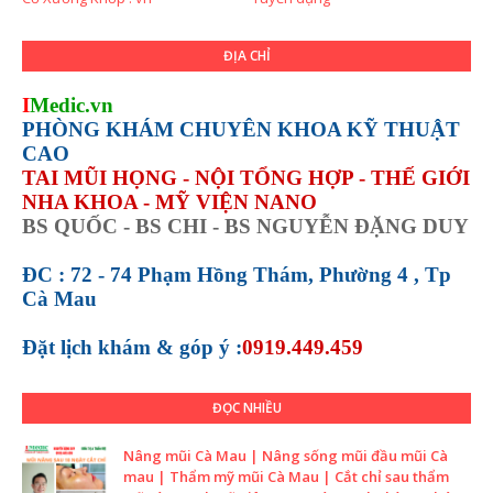
ĐỊA CHỈ
I
Medic.vn
PHÒNG KHÁM CHUYÊN KHOA KỸ THUẬT
CAO
TAI MŨI HỌNG - NỘI TỔNG HỢP - THẾ GIỚI
NHA KHOA - MỸ VIỆN NANO
BS QUỐC - BS CHI - BS NGUYỄN ĐẶNG DUY
ĐC : 72 - 74 Phạm Hồng Thám, Phường 4 , Tp
Cà Mau
Đặt lịch khám &
góp ý :
0919.449.459
ĐỌC NHIỀU
Nâng mũi Cà Mau | Nâng sống mũi đầu mũi Cà
mau | Thẩm mỹ mũi Cà Mau | Cắt chỉ sau thẩm