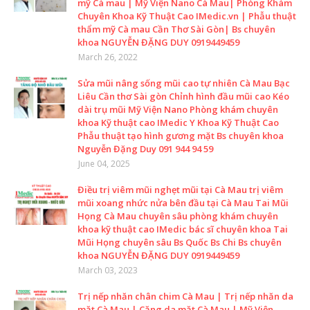
mỹ Cà mau | Mỹ Viện Nano Cà Mau| Phòng Khám
Chuyên Khoa Kỹ Thuật Cao IMedic.vn | Phẫu thuật
thẩm mỹ Cà mau Cần Thơ Sài Gòn| Bs chuyên
khoa NGUYỄN ĐẶNG DUY 0919449459
March 26, 2022
Sửa mũi nâng sống mũi cao tự nhiên Cà Mau Bạc
Liêu Cần thơ Sài gòn Chỉnh hình đầu mũi cao Kéo
dài trụ mũi Mỹ Viện Nano Phòng khám chuyên
khoa Kỹ thuật cao IMedic Y Khoa Kỹ Thuật Cao
Phẫu thuật tạo hình gương mặt Bs chuyên khoa
Nguyễn Đặng Duy 091 944 94 59
June 04, 2025
Điều trị viêm mũi nghẹt mũi tại Cà Mau trị viêm
mũi xoang nhức nửa bên đầu tại Cà Mau Tai Mũi
Họng Cà Mau chuyên sâu phòng khám chuyên
khoa kỹ thuật cao IMedic bác sĩ chuyên khoa Tai
Mũi Họng chuyên sâu Bs Quốc Bs Chi Bs chuyên
khoa NGUYỄN ĐẶNG DUY 0919449459
March 03, 2023
Trị nếp nhăn chân chim Cà Mau | Trị nếp nhăn da
mặt Cà Mau | Căng da mặt Cà Mau | Mỹ Viện