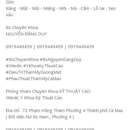
Gòn
Răng - Mắt - Mũi - Miệng - Môi - Má - Cằm - Lỗ tai - Sẹo
xấu
Bs Chuyên Khoa
NGUYỄN ĐẶNG DUY
0919449459 | 0919449459 | 0919449459
#BsChuyenKhoa #BsNguyenDangDuy
#IMedic #YKhoaKyThuatCao
#DieuTriThamMyGuongMat
#PhauThuatThamMyCaMau
Phòng Khám Chuyên Khoa KỸ THUẬT CAO
IMedic Y Khoa Kỹ Thuật Cao
Địa chỉ : 72 Phạm Hồng Thám Phường 4 Thành phố Cà Mau
( Đối diện Nữ Bs Nam , Phường 4 )
0919449459 | 0919449459 | 0919449459