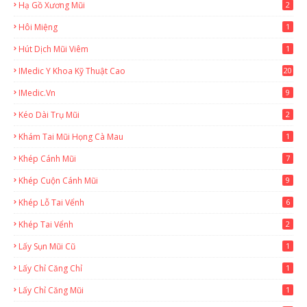
Hạ Gồ Xương Mũi
2
Hôi Miệng
1
Hút Dịch Mũi Viêm
1
IMedic Y Khoa Kỹ Thuật Cao
20
2
IMedic.vn
9
Kéo Dài Trụ Mũi
2
Khám Tai Mũi Họng Cà Mau
1
Khép Cánh Mũi
7
Khép Cuộn Cánh Mũi
9
Khép Lỗ Tai Vểnh
6
Khép Tai Vểnh
2
Lấy Sụn Mũi Cũ
1
Lấy Chỉ Căng Chỉ
1
Lấy Chỉ Căng Mũi
1