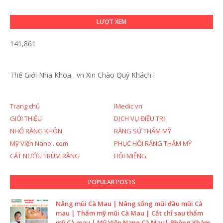
LƯỢT XEM
141,861
Thế Giới Nha Khoa . vn
Xin Chào Quý Khách !
Trang chủ
IMedic.vn
GIỚI THIỆU
DỊCH VỤ ĐIỀU TRỊ
NHỔ RĂNG KHÔN
RĂNG SỨ THẨM MỸ
Mỹ Viện Nano . com
PHỤC HỒI RĂNG THẨM MỸ
CẮT NƯỚU TRÙM RĂNG
HÔI MIỆNG
POPULAR POSTS
Nâng mũi Cà Mau | Nâng sống mũi đầu mũi Cà
mau | Thẩm mỹ mũi Cà Mau | Cắt chỉ sau thẩm
mỹ Cà mau | Mỹ Viện Nano Cà Mau| Phòng Khám