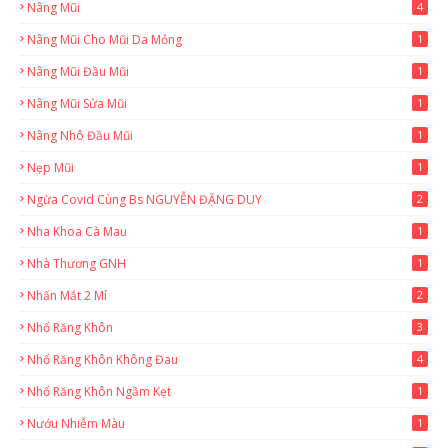
Nâng Mũi
4
Nâng Mũi Cho Mũi Da Mỏng
1
Nâng Mũi Đầu Mũi
1
Nâng Mũi Sửa Mũi
1
Nâng Nhô Đầu Mũi
1
Nẹp Mũi
1
Ngừa Covid Cùng Bs NGUYỄN ĐẶNG DUY
2
Nha Khoa Cà Mau
1
Nhà Thương GNH
1
Nhấn Mắt 2 Mí
2
Nhổ Răng Khôn
3
Nhổ Răng Khôn Không Đau
4
Nhổ Răng Khôn Ngầm Kẹt
1
Nướu Nhiễm Màu
1