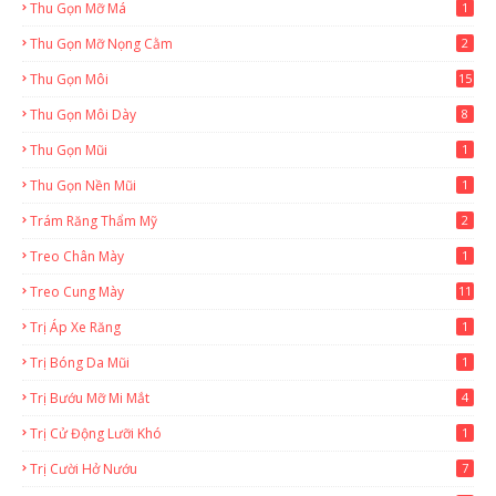
Thu Gọn Mỡ Má
1
Thu Gọn Mỡ Nọng Cằm
2
Thu Gọn Môi
15
Thu Gọn Môi Dày
8
Thu Gọn Mũi
1
Thu Gọn Nền Mũi
1
Trám Răng Thẩm Mỹ
2
Treo Chân Mày
1
Treo Cung Mày
11
Trị Áp Xe Răng
1
Trị Bóng Da Mũi
1
Trị Bướu Mỡ Mi Mắt
4
Trị Cử Động Lưỡi Khó
1
Trị Cười Hở Nướu
7