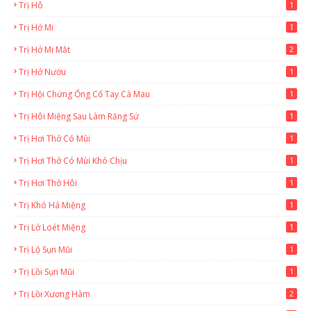
Trị Hô
1
Trị Hở Mi
1
Trị Hở Mi Mắt
2
Trị Hở Nướu
1
Trị Hội Chứng Ống Cổ Tay Cà Mau
1
Trị Hôi Miệng Sau Làm Răng Sứ
1
Trị Hơi Thở Có Mùi
1
Trị Hơi Thở Có Mùi Khó Chịu
1
Trị Hơi Thở Hôi
1
Trị Khó Há Miệng
1
Trị Lở Loét Miệng
1
Trị Lộ Sụn Mũi
1
Trị Lồi Sụn Mũi
1
Trị Lồi Xương Hàm
2