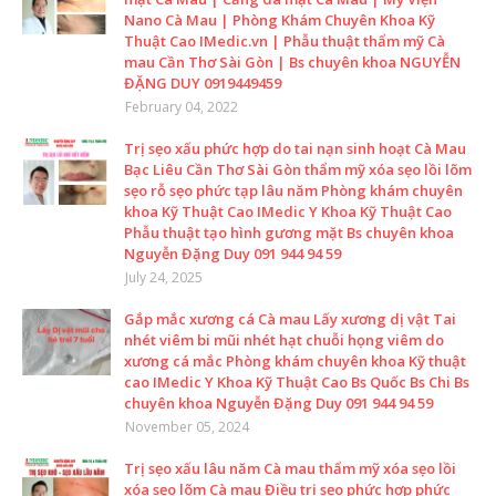
Nano Cà Mau | Phòng Khám Chuyên Khoa Kỹ
Thuật Cao IMedic.vn | Phẫu thuật thẩm mỹ Cà
mau Cần Thơ Sài Gòn | Bs chuyên khoa NGUYỄN
ĐẶNG DUY 0919449459
February 04, 2022
Trị sẹo xấu phức hợp do tai nạn sinh hoạt Cà Mau
Bạc Liêu Cần Thơ Sài Gòn thẩm mỹ xóa sẹo lồi lõm
sẹo rỗ sẹo phức tạp lâu năm Phòng khám chuyên
khoa Kỹ Thuật Cao IMedic Y Khoa Kỹ Thuật Cao
Phẫu thuật tạo hình gương mặt Bs chuyên khoa
Nguyễn Đặng Duy 091 944 94 59
July 24, 2025
Gắp mắc xương cá Cà mau Lấy xương dị vật Tai
nhét viêm bi mũi nhét hạt chuỗi họng viêm do
xương cá mắc Phòng khám chuyên khoa Kỹ thuật
cao IMedic Y Khoa Kỹ Thuật Cao Bs Quốc Bs Chi Bs
chuyên khoa Nguyễn Đặng Duy 091 944 94 59
November 05, 2024
Trị sẹo xấu lâu năm Cà mau thẩm mỹ xóa sẹo lồi
xóa sẹo lõm Cà mau Điều trị sẹo phức hợp phức