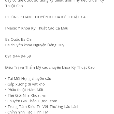
đây có thể được sử dụng kỹ thuật thẩm mỹ tiêu chuẩn Kỹ
Thuật Cao
PHÒNG KHÁM CHUYÊN KHOA KỸ THUẬT CAO
IMedic Y Khoa Kỹ Thuật Cao Cà Mau
Bs Quốc Bs Chi
Bs chuyên khoa Nguyễn Đặng Duy
091 944 94 59
Điều Trị và Thẩm Mỹ các chuyên khoa Kỹ Thuật Cao :
• Tai Mũi Họng chuyên sâu
• Gắp xương dị vật khó
• Phẫu thuật Hàm Mặt
• Thế Giới Nha Khoa . vn
• Chuyên Gia Thảo Dược . com
• Trung Tâm Điều Trị Vết Thương Lâu Lành
• Chỉnh hình Tạo Hình TM