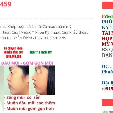
459
I
Med
PHÒ
 mau Khép cuộn cánh mũi Cà mau thẩm mỹ
KỸ 
Thuật Cao IMedic Y Khoa Kỹ Thuật Cao Phẫu thuật
TAI
n khoa NGUYỄN ĐẶNG DUY 0919449459
HỢP 
MỸ 
BS Q
ĐẶN
ĐC :
Phườ
Đặt 
:
0919