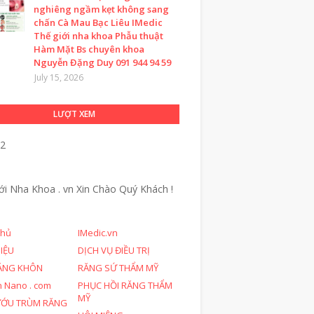
nghiêng ngầm kẹt không sang
chấn Cà Mau Bạc Liêu IMedic
Thế giới nha khoa Phẫu thuật
Hàm Mặt Bs chuyên khoa
Nguyễn Đặng Duy 091 944 94 59
July 15, 2026
LƯỢT XEM
12
ới Nha Khoa . vn
Xin Chào Quý Khách !
chủ
IMedic.vn
HIỆU
DỊCH VỤ ĐIỀU TRỊ
ĂNG KHÔN
RĂNG SỨ THẨM MỸ
n Nano . com
PHỤC HỒI RĂNG THẨM
MỸ
ƯỚU TRÙM RĂNG