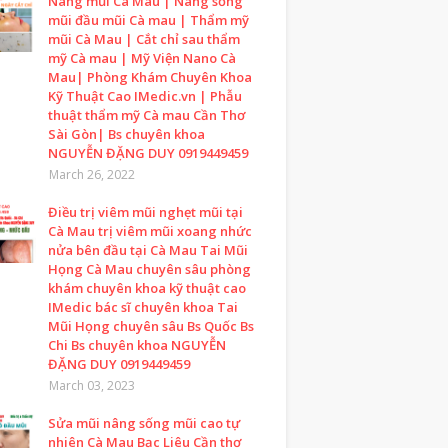
Nâng mũi Cà Mau | Nâng sống
mũi đầu mũi Cà mau | Thẩm mỹ
mũi Cà Mau | Cắt chỉ sau thẩm
mỹ Cà mau | Mỹ Viện Nano Cà
Mau| Phòng Khám Chuyên Khoa
Kỹ Thuật Cao IMedic.vn | Phẫu
thuật thẩm mỹ Cà mau Cần Thơ
Sài Gòn| Bs chuyên khoa
NGUYỄN ĐẶNG DUY 0919449459
March 26, 2022
Điều trị viêm mũi nghẹt mũi tại
Cà Mau trị viêm mũi xoang nhức
nửa bên đầu tại Cà Mau Tai Mũi
Họng Cà Mau chuyên sâu phòng
khám chuyên khoa kỹ thuật cao
IMedic bác sĩ chuyên khoa Tai
Mũi Họng chuyên sâu Bs Quốc Bs
Chi Bs chuyên khoa NGUYỄN
ĐẶNG DUY 0919449459
March 03, 2023
Sửa mũi nâng sống mũi cao tự
nhiên Cà Mau Bạc Liêu Cần thơ