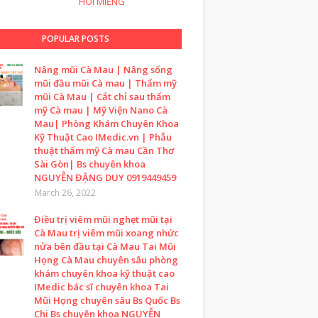
HÔI MIỆNG
POPULAR POSTS
Nâng mũi Cà Mau | Nâng sống
mũi đầu mũi Cà mau | Thẩm mỹ
mũi Cà Mau | Cắt chỉ sau thẩm
mỹ Cà mau | Mỹ Viện Nano Cà
Mau| Phòng Khám Chuyên Khoa
Kỹ Thuật Cao IMedic.vn | Phẫu
thuật thẩm mỹ Cà mau Cần Thơ
Sài Gòn| Bs chuyên khoa
NGUYỄN ĐẶNG DUY 0919449459
March 26, 2022
Điều trị viêm mũi nghẹt mũi tại
Cà Mau trị viêm mũi xoang nhức
nửa bên đầu tại Cà Mau Tai Mũi
Họng Cà Mau chuyên sâu phòng
khám chuyên khoa kỹ thuật cao
IMedic bác sĩ chuyên khoa Tai
Mũi Họng chuyên sâu Bs Quốc Bs
Chi Bs chuyên khoa NGUYỄN