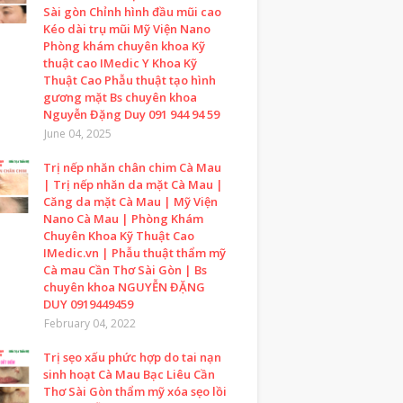
Sài gòn Chỉnh hình đầu mũi cao
Kéo dài trụ mũi Mỹ Viện Nano
Phòng khám chuyên khoa Kỹ
thuật cao IMedic Y Khoa Kỹ
Thuật Cao Phẫu thuật tạo hình
gương mặt Bs chuyên khoa
Nguyễn Đặng Duy 091 944 94 59
June 04, 2025
Trị nếp nhăn chân chim Cà Mau
| Trị nếp nhăn da mặt Cà Mau |
Căng da mặt Cà Mau | Mỹ Viện
Nano Cà Mau | Phòng Khám
Chuyên Khoa Kỹ Thuật Cao
IMedic.vn | Phẫu thuật thẩm mỹ
Cà mau Cần Thơ Sài Gòn | Bs
chuyên khoa NGUYỄN ĐẶNG
DUY 0919449459
February 04, 2022
Trị sẹo xấu phức hợp do tai nạn
sinh hoạt Cà Mau Bạc Liêu Cần
Thơ Sài Gòn thẩm mỹ xóa sẹo lồi