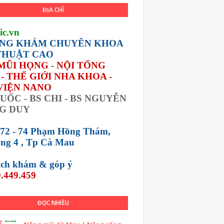
ĐỊA CHỈ
ic.vn
NG KHÁM CHUYÊN KHOA
THUẬT CAO
 MŨI HỌNG - NỘI TỔNG
- THẾ GIỚI NHA KHOA -
VIỆN NANO
UỐC - BS CHI - BS NGUYỄN
G DUY
 72 - 74 Phạm Hồng Thám,
ng 4 , Tp Cà Mau
lịch khám &
góp ý
.449.459
ĐỌC NHIỀU