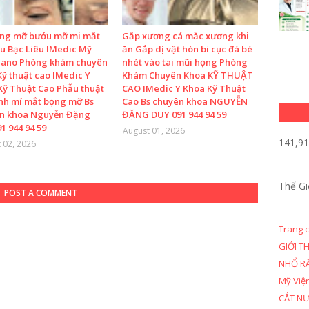
ọng mỡ bướu mỡ mi mắt
Gắp xương cá mắc xương khi
u Bạc Liêu IMedic Mỹ
ăn Gắp dị vật hòn bi cục đá bé
Nano Phòng khám chuyên
nhét vào tai mũi họng Phòng
ỹ thuật cao IMedic Y
Khám Chuyên Khoa KỸ THUẬT
Kỹ Thuật Cao Phẫu thuật
CAO IMedic Y Khoa Kỹ Thuật
ình mí mắt bọng mỡ Bs
Cao Bs chuyên khoa NGUYỄN
n khoa Nguyễn Đặng
ĐẶNG DUY 091 944 94 59
1 944 94 59
August 01, 2026
141,9
 02, 2026
Thế Gi
POST A COMMENT
Trang 
GIỚI T
NHỔ R
Mỹ Việ
CẮT N