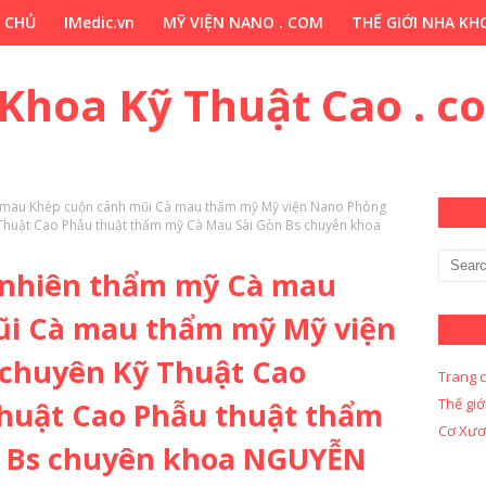
 CHỦ
IMedic.vn
MỸ VIỆN NANO . COM
THẾ GIỚI NHA KHO
ẢO DƯỢC . COM
Y KHOA KỸ THUẬT CAO . COM
Y KHOA KỸ 
 Khoa Kỹ Thuật Cao . c
 mau Khép cuộn cánh mũi Cà mau thẩm mỹ Mỹ viện Nano Phòng
Thuật Cao Phẫu thuật thẩm mỹ Cà Mau Sài Gòn Bs chuyên khoa
 nhiên thẩm mỹ Cà mau
ũi Cà mau thẩm mỹ Mỹ viện
chuyên Kỹ Thuật Cao
Trang 
Thế giớ
Thuật Cao Phẫu thuật thẩm
Cơ Xươ
n Bs chuyên khoa NGUYỄN