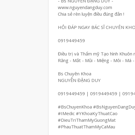
- Bs NGUYỄN ĐẶNG DUY -
www.nguyendangduy.com
Chia sẻ rèn luyện điều đúng đắn !
HỎI ĐÁP NGAY BÁC SĨ CHUYÊN KH
0919449459
Điều trị và Thẩm mỹ Tạo hình Khuôn 
Răng - Mắt - Mũi - Miệng - Môi - Má -
Bs Chuyên Khoa
NGUYỄN ĐẶNG DUY
0919449459 | 0919449459 | 0919
#BsChuyenKhoa #BsNguyenDangDu
#IMedic #YKhoaKyThuatCao
#DieuTriThamMyGuongMat
#PhauThuatThamMyCaMau