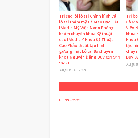
Trị sẹo lồi lỗ tai Chỉnh hình vá
Trị b
lỗ tai thẩm mỹ Cà Mau Bạc Liêu
Cà Ma
IMedic Mỹ Viện Nano Phòng
Viện 
khám chuyên khoa Kỹ thuật
khoa K
cao IMedic Y Khoa Kỹ Thuật
Khoa 
Cao Phẫu thuật tạo hình
tạo h
gương mặt Lỗ tai Bs chuyên
chuyê
khoa Nguyễn Đặng Duy 091 944
Duy 09
94 59
August
August 03, 2026
0 Comments