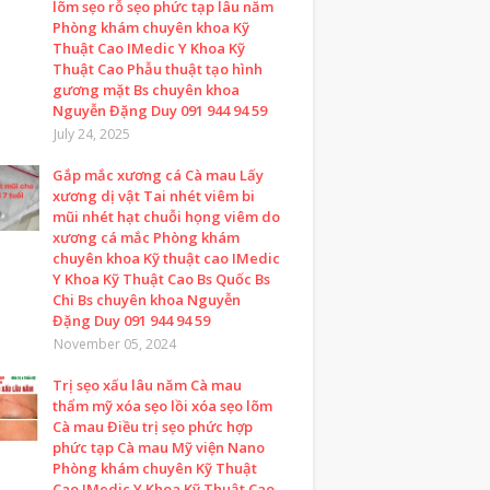
lõm sẹo rỗ sẹo phức tạp lâu năm
Phòng khám chuyên khoa Kỹ
Thuật Cao IMedic Y Khoa Kỹ
Thuật Cao Phẫu thuật tạo hình
gương mặt Bs chuyên khoa
Nguyễn Đặng Duy 091 944 94 59
July 24, 2025
Gắp mắc xương cá Cà mau Lấy
xương dị vật Tai nhét viêm bi
mũi nhét hạt chuỗi họng viêm do
xương cá mắc Phòng khám
chuyên khoa Kỹ thuật cao IMedic
Y Khoa Kỹ Thuật Cao Bs Quốc Bs
Chi Bs chuyên khoa Nguyễn
Đặng Duy 091 944 94 59
November 05, 2024
Trị sẹo xấu lâu năm Cà mau
thẩm mỹ xóa sẹo lồi xóa sẹo lõm
Cà mau Điều trị sẹo phức hợp
phức tạp Cà mau Mỹ viện Nano
Phòng khám chuyên Kỹ Thuật
Cao IMedic Y Khoa Kỹ Thuật Cao