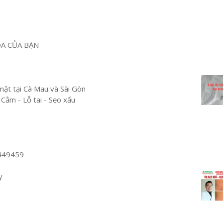
OA CỦA BẠN
mặt tại Cà Mau và Sài Gòn
 Cằm - Lỗ tai - Sẹo xấu
449459
y