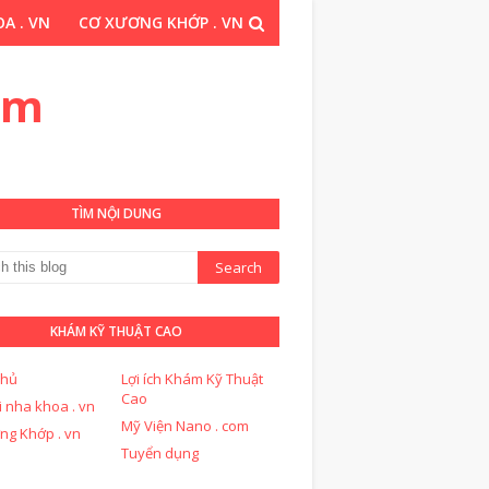
A . VN
CƠ XƯƠNG KHỚP . VN
THUẬT CAO . COM
om
TÌM NỘI DUNG
KHÁM KỸ THUẬT CAO
chủ
Lợi ích Khám Kỹ Thuật
Cao
i nha khoa . vn
Mỹ Viện Nano . com
ng Khớp . vn
Tuyển dụng