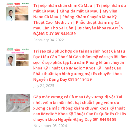
Trị nếp nhăn chân chim Cà Mau | Trị nếp nhăn da
mặt Cà Mau | Căng da mặt Cà Mau | Mỹ Viện
Nano Cà Mau | Phòng Khám Chuyên Khoa Kỹ
Thuật Cao IMedic.vn | Phẫu thuật thẩm mỹ Cà
mau Cần Thơ Sài Gòn | Bs chuyên khoa NGUYỄN
ĐẶNG DUY 0919449459
February 04, 2022
Trị sẹo xấu phức hợp do tai nạn sinh hoạt Cà Mau
Bạc Liêu Cần Thơ Sài Gòn thẩm mỹ xóa sẹo lồi lõm
sẹo rỗ sẹo phức tạp lâu năm Phòng khám chuyên
khoa Kỹ Thuật Cao IMedic Y Khoa Kỹ Thuật Cao
Phẫu thuật tạo hình gương mặt Bs chuyên khoa
Nguyễn Đặng Duy 091 944 94 59
July 24, 2025
Gắp mắc xương cá Cà mau Lấy xương dị vật Tai
nhét viêm bi mũi nhét hạt chuỗi họng viêm do
xương cá mắc Phòng khám chuyên khoa Kỹ thuật
cao IMedic Y Khoa Kỹ Thuật Cao Bs Quốc Bs Chi Bs
chuyên khoa Nguyễn Đặng Duy 091 944 94 59
November 05, 2024