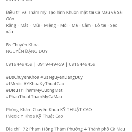
Điều trị và Thẩm mỹ Tạo hình Khuôn mặt tại Cà Mau và Sài
Gòn
Răng - Mắt - Mũi - Miệng - Môi - Má - Cằm - Lỗ tai - Sẹo
xấu
Bs Chuyên Khoa
NGUYỄN ĐẶNG DUY
0919449459 | 0919449459 | 0919449459
#BsChuyenKhoa #BsNguyenDangDuy
#IMedic #YKhoaKyThuatCao
#DieuTriThamMyGuongMat
#PhauThuatThamMyCaMau
Phòng Khám Chuyên Khoa KỸ THUẬT CAO
IMedic Y Khoa Kỹ Thuật Cao
Địa chỉ : 72 Phạm Hồng Thám Phường 4 Thành phố Cà Mau