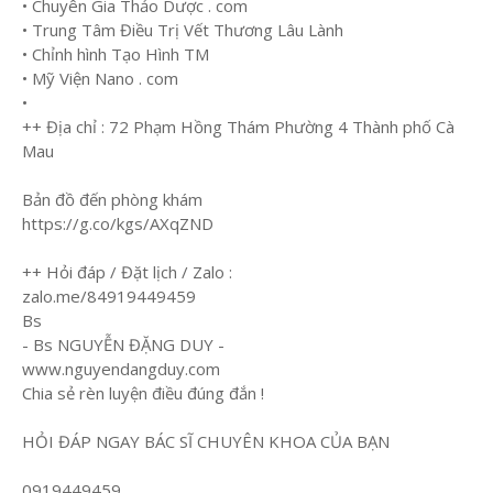
• Chuyên Gia Thảo Dược . com
• Trung Tâm Điều Trị Vết Thương Lâu Lành
• Chỉnh hình Tạo Hình TM
• Mỹ Viện Nano . com
•
++ Địa chỉ : 72 Phạm Hồng Thám Phường 4 Thành phố Cà
Mau
Bản đồ đến phòng khám
https://g.co/kgs/AXqZND
++ Hỏi đáp / Đặt lịch / Zalo :
zalo.me/84919449459
Bs
- Bs NGUYỄN ĐẶNG DUY -
www.nguyendangduy.com
Chia sẻ rèn luyện điều đúng đắn !
HỎI ĐÁP NGAY BÁC SĨ CHUYÊN KHOA CỦA BẠN
0919449459