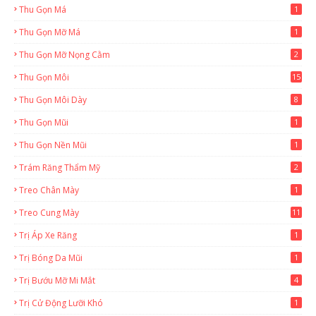
Thu Gọn Má
1
Thu Gọn Mỡ Má
1
Thu Gọn Mỡ Nọng Cằm
2
Thu Gọn Môi
15
Thu Gọn Môi Dày
8
Thu Gọn Mũi
1
Thu Gọn Nền Mũi
1
Trám Răng Thẩm Mỹ
2
Treo Chân Mày
1
Treo Cung Mày
11
Trị Áp Xe Răng
1
Trị Bóng Da Mũi
1
Trị Bướu Mỡ Mi Mắt
4
Trị Cử Động Lưỡi Khó
1