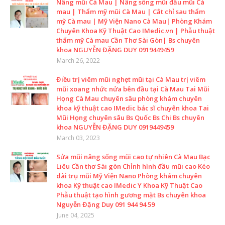
Nâng mũi Cà Mau | Nâng sống mũi đầu mũi Cà
mau | Thẩm mỹ mũi Cà Mau | Cắt chỉ sau thẩm
mỹ Cà mau | Mỹ Viện Nano Cà Mau| Phòng Khám
Chuyên Khoa Kỹ Thuật Cao IMedic.vn | Phẫu thuật
thẩm mỹ Cà mau Cần Thơ Sài Gòn| Bs chuyên
khoa NGUYỄN ĐẶNG DUY 0919449459
March 26, 2022
Điều trị viêm mũi nghẹt mũi tại Cà Mau trị viêm
mũi xoang nhức nửa bên đầu tại Cà Mau Tai Mũi
Họng Cà Mau chuyên sâu phòng khám chuyên
khoa kỹ thuật cao IMedic bác sĩ chuyên khoa Tai
Mũi Họng chuyên sâu Bs Quốc Bs Chi Bs chuyên
khoa NGUYỄN ĐẶNG DUY 0919449459
March 03, 2023
Sửa mũi nâng sống mũi cao tự nhiên Cà Mau Bạc
Liêu Cần thơ Sài gòn Chỉnh hình đầu mũi cao Kéo
dài trụ mũi Mỹ Viện Nano Phòng khám chuyên
khoa Kỹ thuật cao IMedic Y Khoa Kỹ Thuật Cao
Phẫu thuật tạo hình gương mặt Bs chuyên khoa
Nguyễn Đặng Duy 091 944 94 59
June 04, 2025