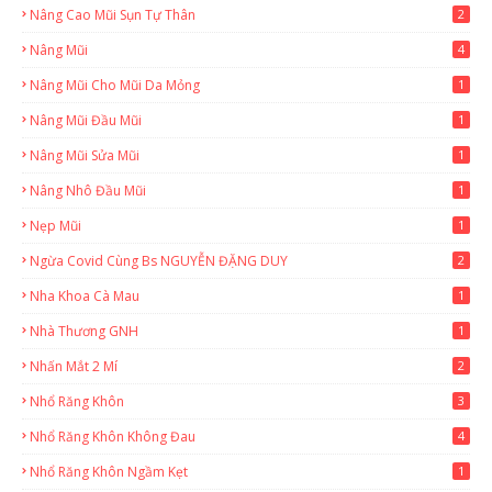
Nâng Cao Mũi Sụn Tự Thân
2
Nâng Mũi
4
Nâng Mũi Cho Mũi Da Mỏng
1
Nâng Mũi Đầu Mũi
1
Nâng Mũi Sửa Mũi
1
Nâng Nhô Đầu Mũi
1
Nẹp Mũi
1
Ngừa Covid Cùng Bs NGUYỄN ĐẶNG DUY
2
Nha Khoa Cà Mau
1
Nhà Thương GNH
1
Nhấn Mắt 2 Mí
2
Nhổ Răng Khôn
3
Nhổ Răng Khôn Không Đau
4
Nhổ Răng Khôn Ngầm Kẹt
1