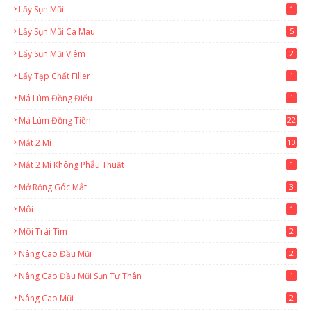
Lấy Sụn Mũi
1
Lấy Sụn Mũi Cà Mau
5
Lấy Sụn Mũi Viêm
2
Lấy Tạp Chất Filler
1
Má Lúm Đồng Điếu
1
Má Lúm Đồng Tiền
22
Mắt 2 Mí
10
Mắt 2 Mí Không Phẫu Thuật
1
Mở Rộng Góc Mắt
3
Môi
1
Môi Trái Tim
2
Nâng Cao Đầu Mũi
2
Nâng Cao Đầu Mũi Sụn Tự Thân
1
Nâng Cao Mũi
2