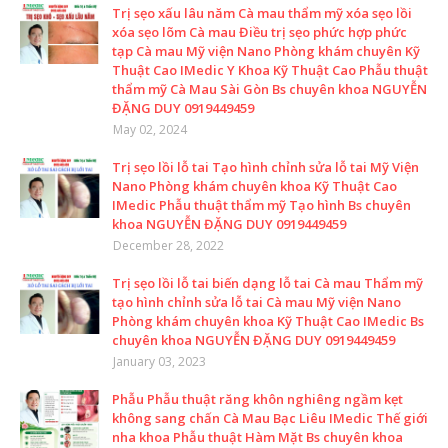
Trị sẹo xấu lâu năm Cà mau thẩm mỹ xóa sẹo lồi
xóa sẹo lõm Cà mau Điều trị sẹo phức hợp phức
tạp Cà mau Mỹ viện Nano Phòng khám chuyên Kỹ
Thuật Cao IMedic Y Khoa Kỹ Thuật Cao Phẫu thuật
thẩm mỹ Cà Mau Sài Gòn Bs chuyên khoa NGUYỄN
ĐẶNG DUY 0919449459
May 02, 2024
Trị sẹo lồi lỗ tai Tạo hình chỉnh sửa lỗ tai Mỹ Viện
Nano Phòng khám chuyên khoa Kỹ Thuật Cao
IMedic Phẫu thuật thẩm mỹ Tạo hình Bs chuyên
khoa NGUYỄN ĐẶNG DUY 0919449459
December 28, 2022
Trị sẹo lồi lỗ tai biến dạng lỗ tai Cà mau Thẩm mỹ
tạo hình chỉnh sửa lỗ tai Cà mau Mỹ viện Nano
Phòng khám chuyên khoa Kỹ Thuật Cao IMedic Bs
chuyên khoa NGUYỄN ĐẶNG DUY 0919449459
January 03, 2023
Phẫu Phẫu thuật răng khôn nghiêng ngầm kẹt
không sang chấn Cà Mau Bạc Liêu IMedic Thế giới
nha khoa Phẫu thuật Hàm Mặt Bs chuyên khoa