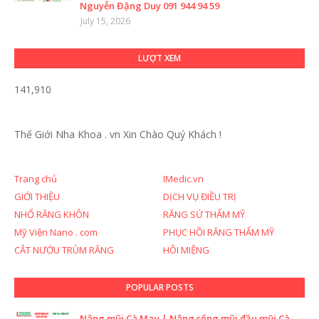
Nguyễn Đặng Duy 091 944 94 59
July 15, 2026
LƯỢT XEM
141,910
Thế Giới Nha Khoa . vn
Xin Chào Quý Khách !
Trang chủ
IMedic.vn
GIỚI THIỆU
DỊCH VỤ ĐIỀU TRỊ
NHỔ RĂNG KHÔN
RĂNG SỨ THẨM MỸ
Mỹ Viện Nano . com
PHỤC HỒI RĂNG THẨM MỸ
CẮT NƯỚU TRÙM RĂNG
HÔI MIỆNG
POPULAR POSTS
Nâng mũi Cà Mau | Nâng sống mũi đầu mũi Cà