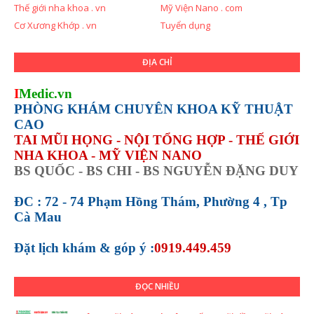
Thế giới nha khoa . vn
Mỹ Viện Nano . com
Cơ Xương Khớp . vn
Tuyển dụng
ĐỊA CHỈ
I
Medic.vn
PHÒNG KHÁM CHUYÊN KHOA KỸ THUẬT
CAO
TAI MŨI HỌNG - NỘI TỔNG HỢP - THẾ GIỚI
NHA KHOA - MỸ VIỆN NANO
BS QUỐC - BS CHI - BS NGUYỄN ĐẶNG DUY
ĐC : 72 - 74 Phạm Hồng Thám, Phường 4 , Tp
Cà Mau
Đặt lịch khám &
góp ý :
0919.449.459
ĐỌC NHIỀU