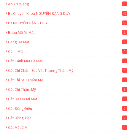
Áp Tơ Miệng
1
Bs Chuyên Khoa NGUYỄN ĐẶNG DUY
43
0
Bs NGUYỄN ĐẶNG DUY
30
Bướu Mỡ Mi Mắt
2
Căng Da Mặt
8
Cánh Mũi
1
Cắt Cánh Mũi Cà Mau
1
Cắt Chỉ Chăm Sóc Vết Thương Thẩm Mỹ
1
Cắt Chỉ Sau Thẩm Mỹ
1
Cắt Chỉ Thẩm Mỹ
8
Cắt Da Dư Mí Mắt
1
Cắt Đồng Điếu
3
Cắt Đồng Tiền
2
Cắt Mắt 2 Mí
4