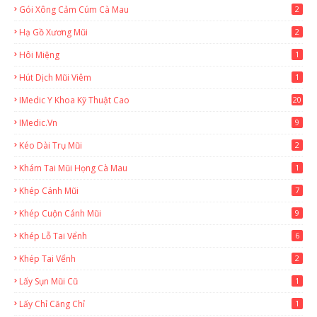
Gói Xông Cảm Cúm Cà Mau
2
Hạ Gồ Xương Mũi
2
Hôi Miệng
1
Hút Dịch Mũi Viêm
1
IMedic Y Khoa Kỹ Thuật Cao
20
2
IMedic.vn
9
Kéo Dài Trụ Mũi
2
Khám Tai Mũi Họng Cà Mau
1
Khép Cánh Mũi
7
Khép Cuộn Cánh Mũi
9
Khép Lỗ Tai Vểnh
6
Khép Tai Vểnh
2
Lấy Sụn Mũi Cũ
1
Lấy Chỉ Căng Chỉ
1