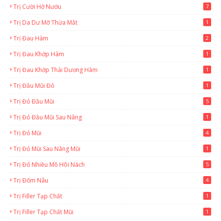
Trị Cười Hở Nướu
7
Trị Da Dư Mỡ Thừa Mắt
1
Trị Đau Hàm
2
Trị Đau Khớp Hàm
1
Trị Đau Khớp Thái Dương Hàm
1
Trị Đầu Mũi Đỏ
1
Trị Đỏ Đầu Mũi
5
Trị Đỏ Đầu Mũi Sau Nâng
1
Trị Đỏ Mũi
4
Trị Đỏ Mũi Sau Nâng Mũi
1
Trị Đổ Nhiều Mồ Hôi Nách
5
Trị Đốm Nâu
4
Trị Filler Tạp Chất
1
Trị Filler Tạp Chất Mũi
1