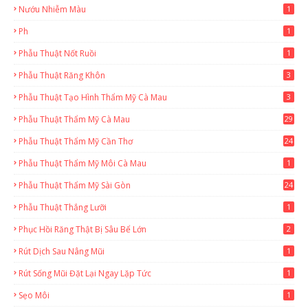
Nướu Nhiễm Màu
1
Ph
1
Phẫu Thuật Nốt Ruồi
1
Phẫu Thuật Răng Khôn
3
Phẫu Thuật Tạo Hình Thẩm Mỹ Cà Mau
3
Phẫu Thuật Thẩm Mỹ Cà Mau
29
2
Phẫu Thuật Thẩm Mỹ Cần Thơ
24
9
Phẫu Thuật Thẩm Mỹ Môi Cà Mau
1
Phẫu Thuật Thẩm Mỹ Sài Gòn
24
1
Phẫu Thuật Thắng Lưỡi
1
Phục Hồi Răng Thật Bị Sâu Bể Lớn
2
Rút Dịch Sau Nâng Mũi
1
Rút Sống Mũi Đặt Lại Ngay Lặp Tức
1
Sẹo Môi
1