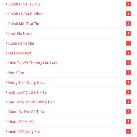
Chỉnh Hình Trụ Mũi
1
Chỉnh Lỗ Tai Bị Nhọn
1
Chỉnh Môi Trái Tim
2
Cười Hở Nướu
1
Cuộn Cánh Mũi
3
Da Dư Mi Mắt
1
Điều Trị Vết Thương Lâu Lành
2
Độn Cằm
7
Đồng Tiền Đồng Điếu
1
Gắp Xương Cá Cà Mau
1
Gia Tăng Độ Sâu Đồng Tiền
1
Giảm Da Dư Mỡ Thừa
2
Giảm Mỡ Mi Mắt
1
Giảm Mỡ Nọng Má
2