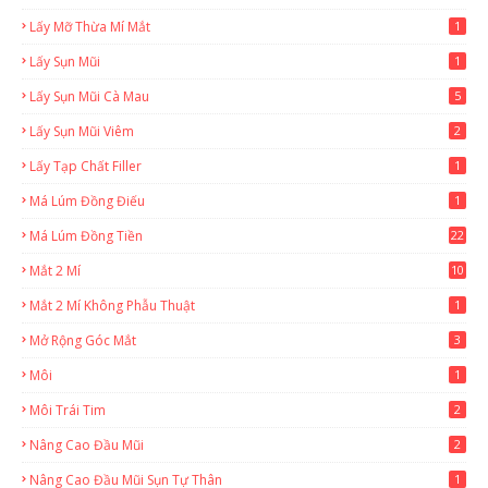
Lấy Mỡ Thừa Mí Mắt
1
Lấy Sụn Mũi
1
Lấy Sụn Mũi Cà Mau
5
Lấy Sụn Mũi Viêm
2
Lấy Tạp Chất Filler
1
Má Lúm Đồng Điếu
1
Má Lúm Đồng Tiền
22
Mắt 2 Mí
10
Mắt 2 Mí Không Phẫu Thuật
1
Mở Rộng Góc Mắt
3
Môi
1
Môi Trái Tim
2
Nâng Cao Đầu Mũi
2
Nâng Cao Đầu Mũi Sụn Tự Thân
1