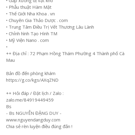
• Gắp xương dị vật khó
• Phẫu thuật Hàm Mặt
• Thế Giới Nha Khoa . vn
• Chuyên Gia Thảo Dược . com
• Trung Tâm Điều Trị Vết Thương Lâu Lành
• Chỉnh hình Tạo Hình TM
• Mỹ Viện Nano . com
•
++ Địa chỉ : 72 Phạm Hồng Thám Phường 4 Thành phố Cà
Mau
Bản đồ đến phòng khám
https://g.co/kgs/AXqZND
++ Hỏi đáp / Đặt lịch / Zalo :
zalo.me/84919449459
Bs
- Bs NGUYỄN ĐẶNG DUY -
www.nguyendangduy.com
Chia sẻ rèn luyện điều đúng đắn !