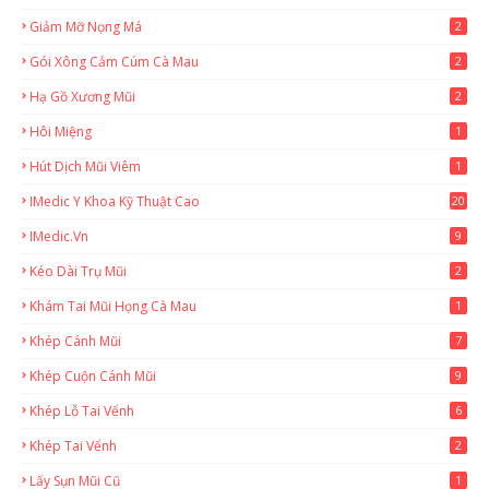
Giảm Mỡ Nọng Má
2
Gói Xông Cảm Cúm Cà Mau
2
Hạ Gồ Xương Mũi
2
Hôi Miệng
1
Hút Dịch Mũi Viêm
1
IMedic Y Khoa Kỹ Thuật Cao
20
2
IMedic.vn
9
Kéo Dài Trụ Mũi
2
Khám Tai Mũi Họng Cà Mau
1
Khép Cánh Mũi
7
Khép Cuộn Cánh Mũi
9
Khép Lỗ Tai Vểnh
6
Khép Tai Vểnh
2
Lấy Sụn Mũi Cũ
1