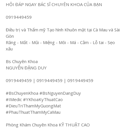
HỎI ĐÁP NGAY BÁC SĨ CHUYÊN KHOA CỦA BẠN
0919449459
Điều trị và Thẩm mỹ Tạo hình Khuôn mặt tại Cà Mau và Sài
Gòn
Răng - Mắt - Mũi - Miệng - Môi - Má - Cằm - Lỗ tai - Sẹo
xấu
Bs Chuyên Khoa
NGUYỄN ĐẶNG DUY
0919449459 | 0919449459 | 0919449459
#BsChuyenKhoa #BsNguyenDangDuy
#IMedic #YKhoaKyThuatCao
#DieuTriThamMyGuongMat
#PhauThuatThamMyCaMau
Phòng Khám Chuyên Khoa KỸ THUẬT CAO