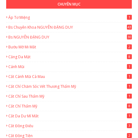
CHUYÊN MỤC
Áp Tơ Miệng
1
Bs Chuyên Khoa NGUYỄN ĐẶNG DUY
43
0
Bs NGUYỄN ĐẶNG DUY
30
Bướu Mỡ Mi Mắt
2
Căng Da Mặt
8
Cánh Mũi
1
Cắt Cánh Mũi Cà Mau
1
Cắt Chỉ Chăm Sóc Vết Thương Thẩm Mỹ
1
Cắt Chỉ Sau Thẩm Mỹ
1
Cắt Chỉ Thẩm Mỹ
8
Cắt Da Dư Mí Mắt
1
Cắt Đồng Điếu
3
Cắt Đồng Tiền
2