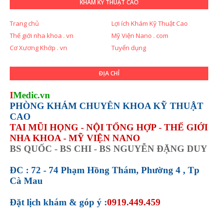
KHÁM KỸ THUẬT CAO
Trang chủ
Lợi ích Khám Kỹ Thuật Cao
Thế giới nha khoa . vn
Mỹ Viện Nano . com
Cơ Xương Khớp . vn
Tuyển dụng
ĐỊA CHỈ
I
Medic.vn
PHÒNG KHÁM CHUYÊN KHOA KỸ THUẬT
CAO
TAI MŨI HỌNG - NỘI TỔNG HỢP - THẾ GIỚI
NHA KHOA - MỸ VIỆN NANO
BS QUỐC - BS CHI - BS NGUYỄN ĐẶNG DUY
ĐC : 72 - 74 Phạm Hồng Thám, Phường 4 , Tp
Cà Mau
Đặt lịch khám &
góp ý :
0919.449.459