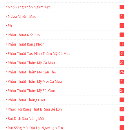
Nhổ Răng Khôn Ngầm Kẹt
1
Nướu Nhiễm Màu
1
Ph
1
Phẫu Thuật Nốt Ruồi
1
Phẫu Thuật Răng Khôn
3
Phẫu Thuật Tạo Hình Thẩm Mỹ Cà Mau
3
Phẫu Thuật Thẩm Mỹ Cà Mau
29
2
Phẫu Thuật Thẩm Mỹ Cần Thơ
24
9
Phẫu Thuật Thẩm Mỹ Môi Cà Mau
1
Phẫu Thuật Thẩm Mỹ Sài Gòn
24
1
Phẫu Thuật Thắng Lưỡi
1
Phục Hồi Răng Thật Bị Sâu Bể Lớn
2
Rút Dịch Sau Nâng Mũi
1
Rút Sống Mũi Đặt Lại Ngay Lặp Tức
1