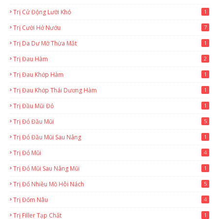
Trị Cử Động Lưỡi Khó
1
Trị Cười Hở Nướu
7
Trị Da Dư Mỡ Thừa Mắt
1
Trị Đau Hàm
2
Trị Đau Khớp Hàm
1
Trị Đau Khớp Thái Dương Hàm
1
Trị Đầu Mũi Đỏ
1
Trị Đỏ Đầu Mũi
5
Trị Đỏ Đầu Mũi Sau Nâng
1
Trị Đỏ Mũi
4
Trị Đỏ Mũi Sau Nâng Mũi
1
Trị Đổ Nhiều Mồ Hôi Nách
5
Trị Đốm Nâu
4
Trị Filler Tạp Chất
1