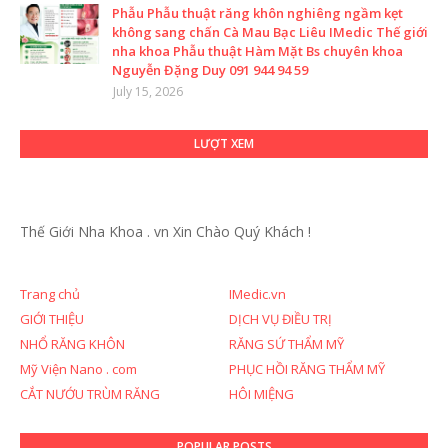
Phẫu Phẫu thuật răng khôn nghiêng ngầm kẹt
không sang chấn Cà Mau Bạc Liêu IMedic Thế giới
nha khoa Phẫu thuật Hàm Mặt Bs chuyên khoa
Nguyễn Đặng Duy 091 944 94 59
July 15, 2026
LƯỢT XEM
Thế Giới Nha Khoa . vn
Xin Chào Quý Khách !
Trang chủ
IMedic.vn
GIỚI THIỆU
DỊCH VỤ ĐIỀU TRỊ
NHỔ RĂNG KHÔN
RĂNG SỨ THẨM MỸ
Mỹ Viện Nano . com
PHỤC HỒI RĂNG THẨM MỸ
CẮT NƯỚU TRÙM RĂNG
HÔI MIỆNG
POPULAR POSTS