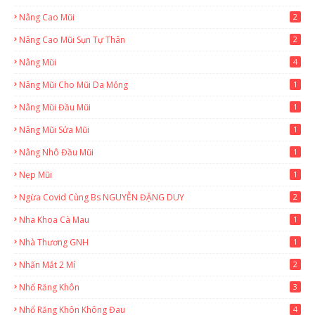
Nâng Cao Mũi
2
Nâng Cao Mũi Sụn Tự Thân
2
Nâng Mũi
4
Nâng Mũi Cho Mũi Da Mỏng
1
Nâng Mũi Đầu Mũi
1
Nâng Mũi Sửa Mũi
1
Nâng Nhô Đầu Mũi
1
Nẹp Mũi
1
Ngừa Covid Cùng Bs NGUYỄN ĐẶNG DUY
2
Nha Khoa Cà Mau
1
Nhà Thương GNH
1
Nhấn Mắt 2 Mí
2
Nhổ Răng Khôn
3
Nhổ Răng Khôn Không Đau
4