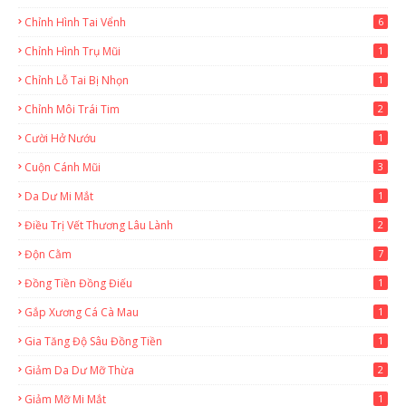
Chỉnh Hình Tai Vểnh
6
Chỉnh Hình Trụ Mũi
1
Chỉnh Lỗ Tai Bị Nhọn
1
Chỉnh Môi Trái Tim
2
Cười Hở Nướu
1
Cuộn Cánh Mũi
3
Da Dư Mi Mắt
1
Điều Trị Vết Thương Lâu Lành
2
Độn Cằm
7
Đồng Tiền Đồng Điếu
1
Gắp Xương Cá Cà Mau
1
Gia Tăng Độ Sâu Đồng Tiền
1
Giảm Da Dư Mỡ Thừa
2
Giảm Mỡ Mi Mắt
1