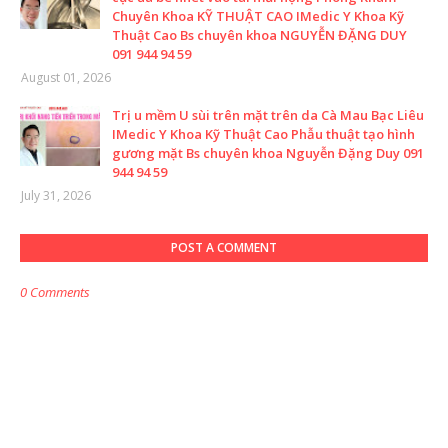
Chuyên Khoa KỸ THUẬT CAO IMedic Y Khoa Kỹ
Thuật Cao Bs chuyên khoa NGUYỄN ĐẶNG DUY
091 944 94 59
August 01, 2026
Trị u mềm U sùi trên mặt trên da Cà Mau Bạc Liêu
IMedic Y Khoa Kỹ Thuật Cao Phẫu thuật tạo hình
gương mặt Bs chuyên khoa Nguyễn Đặng Duy 091
944 94 59
July 31, 2026
POST A COMMENT
0 Comments