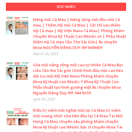
ĐỌC NHIỀU
Nâng mũi Cà Mau | Nâng sống mũi đầu mũi Cà
mau | Thẩm mỹ mũi Cà Mau | Cắt chỉ sau thẩm
mỹ Cà mau | Mỹ Viện Nano Cà Mau| Phòng Khám
Chuyên Khoa Kỹ Thuật Cao IMedic.vn | Phẫu thuật
thẩm mỹ Cà mau Cần Thơ Sài Gòn| Bs chuyên
khoa NGUYỄN ĐẶNG DUY 0919449459
March 26, 2022
Sửa mũi nâng sống mũi cao tự nhiên Cà Mau Bạc
Liêu Cần thơ Sài gòn Chỉnh hình đầu mũi cao Kéo
dài trụ mũi Mỹ Viện Nano Phòng khám chuyên
khoa Kỹ thuật cao IMedic Y Khoa Kỹ Thuật Cao
Phẫu thuật tạo hình gương mặt Bs chuyên khoa
Nguyễn Đặng Duy 091 944 94 59
June 04, 2025
Điều trị viêm mũi nghẹt mũi tại Cà Mau trị viêm
mũi xoang nhức nửa bên đầu tại Cà Mau Tai Mũi
Họng Cà Mau chuyên sâu phòng khám chuyên
khoa kỹ thuật cao IMedic bác sĩ chuyên khoa Tai