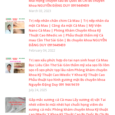
Mũi Họng chuyên sâu Bs Quốc Bs Chi Bs chuyên
khoa NGUYỄN ĐẶNG DUY 0919449459
March 03, 2023
Trị nếp nhăn chân chim Cà Mau | Trị nếp nhăn da
mặt Cà Mau | Căng da mặt Cà Mau | Mỹ Viện
Nano Cà Mau | Phòng Khám Chuyên Khoa Kỹ
Thuật Cao IMedic.vn | Phẫu thuật thẩm mỹ Cà
mau Cần Thơ Sài Gòn | Bs chuyên khoa NGUYỄN
ĐẶNG DUY 0919449459
February 04, 2022
Trị sẹo xấu phức hợp do tai nạn sinh hoạt Cà Mau
Bạc Liêu Cần Thơ Sài Gòn thẩm mỹ xóa sẹo lồi lõm
sẹo rỗ sẹo phức tạp lâu năm Phòng khám chuyên
khoa Kỹ Thuật Cao IMedic Y Khoa Kỹ Thuật Cao
Phẫu thuật tạo hình gương mặt Bs chuyên khoa
Nguyễn Đặng Duy 091 944 94 59
July 24, 2025
Gắp mắc xương cá Cà mau Lấy xương dị vật Tai
nhét viêm bi mũi nhét hạt chuỗi họng viêm do
xương cá mắc Phòng khám chuyên khoa Kỹ thuật
cao IMedic Y Khoa Kỹ Thuật Cao Bs Quốc Bs Chi Bs