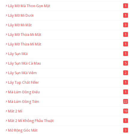
Lấy Mỡ Má Thon Gọn Mặt
1
Lấy Mỡ Mi Dưới
1
Lấy Mỡ Mi Mắt
3
Lấy Mỡ Thừa Mi Mắt
1
Lấy Mỡ Thừa Mí Mắt
1
Lấy Sụn Mũi
1
Lấy Sụn Mũi Cà Mau
5
Lấy Sụn Mũi Viêm
2
Lấy Tạp Chất Filler
1
Má Lúm Đồng Điếu
1
Má Lúm Đồng Tiền
22
Mắt 2 Mí
10
Mắt 2 Mí Không Phẫu Thuật
1
Mở Rộng Góc Mắt
3