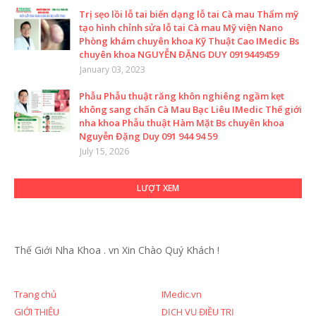
Trị sẹo lồi lỗ tai biến dạng lỗ tai Cà mau Thẩm mỹ
tạo hình chỉnh sửa lỗ tai Cà mau Mỹ viện Nano
Phòng khám chuyên khoa Kỹ Thuật Cao IMedic Bs
chuyên khoa NGUYỄN ĐẶNG DUY 0919449459
January 03, 2023
Phẫu Phẫu thuật răng khôn nghiêng ngầm kẹt
không sang chấn Cà Mau Bạc Liêu IMedic Thế giới
nha khoa Phẫu thuật Hàm Mặt Bs chuyên khoa
Nguyễn Đặng Duy 091 944 94 59
July 15, 2026
LƯỢT XEM
Thế Giới Nha Khoa . vn
Xin Chào Quý Khách !
Trang chủ
IMedic.vn
GIỚI THIỆU
DỊCH VỤ ĐIỀU TRỊ