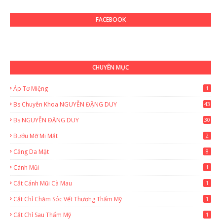
FACEBOOK
CHUYÊN MỤC
Áp Tơ Miệng
1
Bs Chuyên Khoa NGUYỄN ĐẶNG DUY
43
0
Bs NGUYỄN ĐẶNG DUY
30
Bướu Mỡ Mi Mắt
2
Căng Da Mặt
8
Cánh Mũi
1
Cắt Cánh Mũi Cà Mau
1
Cắt Chỉ Chăm Sóc Vết Thương Thẩm Mỹ
1
Cắt Chỉ Sau Thẩm Mỹ
1