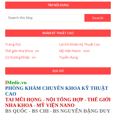
TÌM NỘI DUNG
KHÁM KỸ THUẬT CAO
Trang chủ
Lợi ích Khám Kỹ Thuật Cao
Thế giới nha khoa . vn
Mỹ Viện Nano . com
Cơ Xương Khớp . vn
Tuyển dụng
ĐỊA CHỈ
I
Medic.vn
PHÒNG KHÁM CHUYÊN KHOA KỸ THUẬT
CAO
TAI MŨI HỌNG - NỘI TỔNG HỢP - THẾ GIỚI
NHA KHOA - MỸ VIỆN NANO
BS QUỐC - BS CHI - BS NGUYỄN ĐẶNG DUY