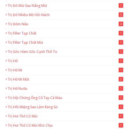
Trị Đỏ Mũi Sau Nâng Mũi
1
Trị Đổ Nhiều Mồ Hôi Nách
5
Trị Đốm Nâu
4
Trị Filler Tạp Chất
1
Trị Filler Tạp Chất Mũi
1
Trị Góc Hàm Góc Cạnh Thô To
1
Trị Hô
1
Trị Hở Mi
1
Trị Hở Mi Mắt
2
Trị Hở Nướu
1
Trị Hội Chứng Ống Cổ Tay Cà Mau
1
Trị Hôi Miệng Sau Làm Răng Sứ
1
Trị Hơi Thở Có Mùi
1
Trị Hơi Thở Có Mùi Khó Chịu
1