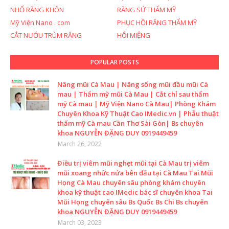
NHỔ RĂNG KHÔN
RĂNG SỨ THẨM MỸ
Mỹ Viện Nano . com
PHỤC HỒI RĂNG THẨM MỸ
CẮT NƯỚU TRÙM RĂNG
HÔI MIỆNG
POPULAR POSTS
Nâng mũi Cà Mau | Nâng sống mũi đầu mũi Cà
mau | Thẩm mỹ mũi Cà Mau | Cắt chỉ sau thẩm
mỹ Cà mau | Mỹ Viện Nano Cà Mau| Phòng Khám
Chuyên Khoa Kỹ Thuật Cao IMedic.vn | Phẫu thuật
thẩm mỹ Cà mau Cần Thơ Sài Gòn| Bs chuyên
khoa NGUYỄN ĐẶNG DUY 0919449459
March 26, 2022
Điều trị viêm mũi nghẹt mũi tại Cà Mau trị viêm
mũi xoang nhức nửa bên đầu tại Cà Mau Tai Mũi
Họng Cà Mau chuyên sâu phòng khám chuyên
khoa kỹ thuật cao IMedic bác sĩ chuyên khoa Tai
Mũi Họng chuyên sâu Bs Quốc Bs Chi Bs chuyên
khoa NGUYỄN ĐẶNG DUY 0919449459
March 03, 2023