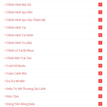
Chỉnh Hình Mũi Gồ
1
Chỉnh Hình Sẹo Môi
1
Chỉnh Hình Sẹo Xấu Thẩm Mỹ
1
Chỉnh Hình Tai
1
Chỉnh Hình Tai Vểnh
6
Chỉnh Hình Trụ Mũi
1
Chỉnh Lỗ Tai Bị Nhọn
1
Chỉnh Môi Trái Tim
2
Cười Hở Nướu
1
Cuộn Cánh Mũi
3
Da Dư Mi Mắt
1
Điều Trị Vết Thương Lâu Lành
2
Độn Cằm
7
Đồng Tiền Đồng Điếu
1