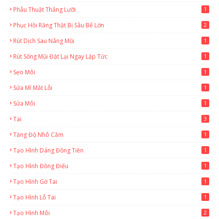
1
Phẫu Thuật Thắng Lưỡi
1
Phục Hồi Răng Thật Bị Sâu Bể Lớn
2
Rút Dịch Sau Nâng Mũi
1
Rút Sống Mũi Đặt Lại Ngay Lặp Tức
1
Sẹo Môi
1
Sửa Mí Mắt Lỗi
1
Sửa Môi
1
Tai
3
Tăng Độ Nhô Cằm
1
Tạo Hình Dáng Đồng Tiền
1
Tạo Hình Đồng Điếu
1
Tạo Hình Gờ Tai
1
Tạo Hình Lỗ Tai
1
Tạo Hình Môi
2