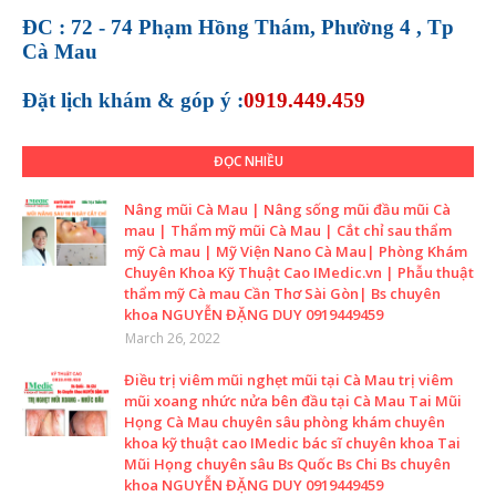
ĐC : 72 - 74 Phạm Hồng Thám, Phường 4 , Tp
Cà Mau
Đặt lịch khám &
góp ý :
0919.449.459
ĐỌC NHIỀU
Nâng mũi Cà Mau | Nâng sống mũi đầu mũi Cà
mau | Thẩm mỹ mũi Cà Mau | Cắt chỉ sau thẩm
mỹ Cà mau | Mỹ Viện Nano Cà Mau| Phòng Khám
Chuyên Khoa Kỹ Thuật Cao IMedic.vn | Phẫu thuật
thẩm mỹ Cà mau Cần Thơ Sài Gòn| Bs chuyên
khoa NGUYỄN ĐẶNG DUY 0919449459
March 26, 2022
Điều trị viêm mũi nghẹt mũi tại Cà Mau trị viêm
mũi xoang nhức nửa bên đầu tại Cà Mau Tai Mũi
Họng Cà Mau chuyên sâu phòng khám chuyên
khoa kỹ thuật cao IMedic bác sĩ chuyên khoa Tai
Mũi Họng chuyên sâu Bs Quốc Bs Chi Bs chuyên
khoa NGUYỄN ĐẶNG DUY 0919449459