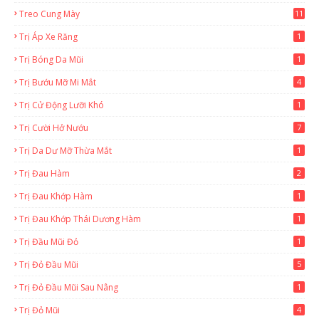
Treo Cung Mày
11
Trị Áp Xe Răng
1
Trị Bóng Da Mũi
1
Trị Bướu Mỡ Mi Mắt
4
Trị Cử Động Lưỡi Khó
1
Trị Cười Hở Nướu
7
Trị Da Dư Mỡ Thừa Mắt
1
Trị Đau Hàm
2
Trị Đau Khớp Hàm
1
Trị Đau Khớp Thái Dương Hàm
1
Trị Đầu Mũi Đỏ
1
Trị Đỏ Đầu Mũi
5
Trị Đỏ Đầu Mũi Sau Nâng
1
Trị Đỏ Mũi
4