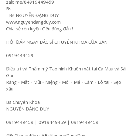
zalo.me/84919449459
Bs
- Bs NGUYỄN ĐẶNG DUY -
www.nguyendangduy.com
Chia sẻ rèn luyện điều đúng đắn !
HỎI ĐÁP NGAY BÁC SĨ CHUYÊN KHOA CỦA BẠN
0919449459
Điều trị và Thẩm mỹ Tạo hình Khuôn mặt tại Cà Mau và Sài
Gòn
Răng - Mắt - Mũi - Miệng - Môi - Má - Cằm - Lỗ tai - Sẹo
xấu
Bs Chuyên Khoa
NGUYỄN ĐẶNG DUY
0919449459 | 0919449459 | 0919449459
#BsChuyenKhoa #BsNguyenDangDuy