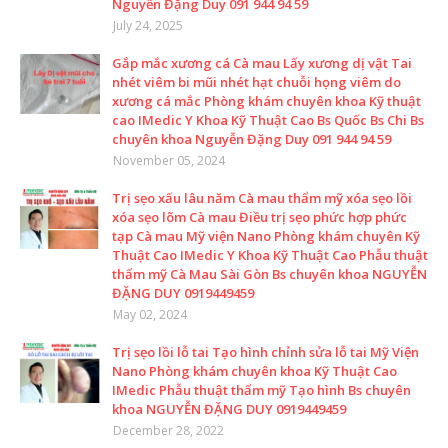
Nguyễn Đặng Duy 091 944 94 59
July 24, 2025
Gắp mắc xương cá Cà mau Lấy xương dị vật Tai
nhét viêm bi mũi nhét hạt chuỗi họng viêm do
xương cá mắc Phòng khám chuyên khoa Kỹ thuật
cao IMedic Y Khoa Kỹ Thuật Cao Bs Quốc Bs Chi Bs
chuyên khoa Nguyễn Đặng Duy 091 944 94 59
November 05, 2024
Trị sẹo xấu lâu năm Cà mau thẩm mỹ xóa sẹo lồi
xóa sẹo lõm Cà mau Điều trị sẹo phức hợp phức
tạp Cà mau Mỹ viện Nano Phòng khám chuyên Kỹ
Thuật Cao IMedic Y Khoa Kỹ Thuật Cao Phẫu thuật
thẩm mỹ Cà Mau Sài Gòn Bs chuyên khoa NGUYỄN
ĐẶNG DUY 0919449459
May 02, 2024
Trị sẹo lồi lỗ tai Tạo hình chỉnh sửa lỗ tai Mỹ Viện
Nano Phòng khám chuyên khoa Kỹ Thuật Cao
IMedic Phẫu thuật thẩm mỹ Tạo hình Bs chuyên
khoa NGUYỄN ĐẶNG DUY 0919449459
December 28, 2022