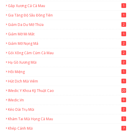
Gắp Xương Cá Cà Mau
1
Gia Tăng Độ Sâu Đồng Tiền
1
Giảm Da Dư Mỡ Thừa
2
Giảm Mỡ Mi Mắt
1
Giảm Mỡ Nọng Má
2
Gói Xông Cảm Cúm Cà Mau
2
Hạ Gồ Xương Mũi
2
Hôi Miệng
1
Hút Dịch Mũi Viêm
1
IMedic Y Khoa Kỹ Thuật Cao
20
2
IMedic.vn
9
Kéo Dài Trụ Mũi
2
Khám Tai Mũi Họng Cà Mau
1
Khép Cánh Mũi
7