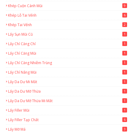
Khép Cuộn Cánh Mũi
9
Khép Lỗ Tai Vểnh
6
Khép Tai Vểnh
2
Lấy Sụn Mũi Cũ
1
Lấy Chỉ Căng Chỉ
1
Lấy Chỉ Căng Mũi
1
Lấy Chỉ Căng Nhiễm Trùng
1
Lấy Chỉ Nâng Mũi
1
Lấy Da Dư Mi Mắt
1
Lấy Da Dư Mỡ Thừa
1
Lấy Da Dư Mỡ Thừa Mi Mắt
1
Lấy Filler Mũi
1
Lấy Filler Tạp Chất
6
Lấy Mỡ Má
3