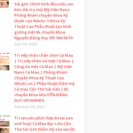
Sài gòn Chỉnh hình đầu mũi cao
Kéo dài trụ mũi Mỹ Viện Nano
Phòng khám chuyên khoa Kỹ
thuật cao IMedic Y Khoa Kỹ
Thuật Cao Phẫu thuật tạo hình
gương mặt Bs chuyên khoa
Nguyễn Đặng Duy 091 944 94 59
June 04, 2025
Trị nếp nhăn chân chim Cà Mau
| Trị nếp nhăn da mặt Cà Mau |
Căng da mặt Cà Mau | Mỹ Viện
Nano Cà Mau | Phòng Khám
Chuyên Khoa Kỹ Thuật Cao
IMedic.vn | Phẫu thuật thẩm mỹ
Cà mau Cần Thơ Sài Gòn | Bs
chuyên khoa NGUYỄN ĐẶNG
DUY 0919449459
February 04, 2022
Trị sẹo xấu phức hợp do tai nạn
sinh hoạt Cà Mau Bạc Liêu Cần
Thơ Sài Gòn thẩm mỹ xóa sẹo lồi