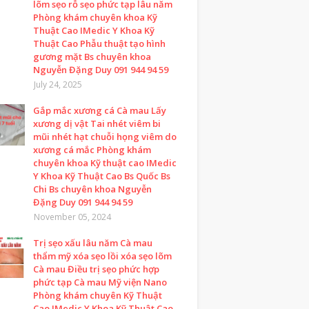
lõm sẹo rỗ sẹo phức tạp lâu năm
Phòng khám chuyên khoa Kỹ
Thuật Cao IMedic Y Khoa Kỹ
Thuật Cao Phẫu thuật tạo hình
gương mặt Bs chuyên khoa
Nguyễn Đặng Duy 091 944 94 59
July 24, 2025
Gắp mắc xương cá Cà mau Lấy
xương dị vật Tai nhét viêm bi
mũi nhét hạt chuỗi họng viêm do
xương cá mắc Phòng khám
chuyên khoa Kỹ thuật cao IMedic
Y Khoa Kỹ Thuật Cao Bs Quốc Bs
Chi Bs chuyên khoa Nguyễn
Đặng Duy 091 944 94 59
November 05, 2024
Trị sẹo xấu lâu năm Cà mau
thẩm mỹ xóa sẹo lồi xóa sẹo lõm
Cà mau Điều trị sẹo phức hợp
phức tạp Cà mau Mỹ viện Nano
Phòng khám chuyên Kỹ Thuật
Cao IMedic Y Khoa Kỹ Thuật Cao