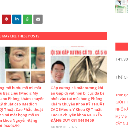
 MAY LIKE THESE POSTS
141,9
Thế Gi
ọng mỡ bướu mỡ mi mắt
Gắp xương cá mắc xương khi
u Bạc Liêu IMedic Mỹ
ăn Gắp dị vật hòn bi cục đá bé
Trang 
Nano Phòng khám chuyên
nhét vào tai mũi họng Phòng
GIỚI T
ỹ thuật cao IMedic Y
Khám Chuyên Khoa KỸ THUẬT
NHỔ R
Kỹ Thuật Cao Phẫu thuật
CAO IMedic Y Khoa Kỹ Thuật
ình mí mắt bọng mỡ Bs
Cao Bs chuyên khoa NGUYỄN
Mỹ Việ
n khoa Nguyễn Đặng
ĐẶNG DUY 091 944 94 59
CẮT N
1 944 94 59
August 01, 2026