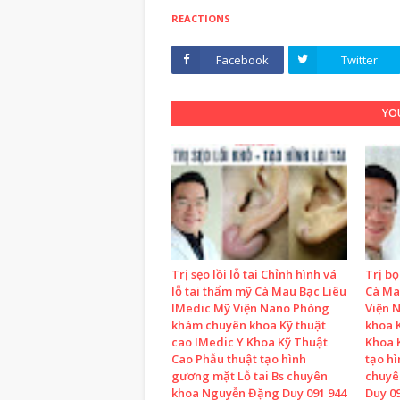
REACTIONS
Facebook
Twitter
YOU
Trị sẹo lồi lỗ tai Chỉnh hình vá
Trị b
lỗ tai thẩm mỹ Cà Mau Bạc Liêu
Cà Ma
IMedic Mỹ Viện Nano Phòng
Viện 
khám chuyên khoa Kỹ thuật
khoa K
cao IMedic Y Khoa Kỹ Thuật
Khoa 
Cao Phẫu thuật tạo hình
tạo h
gương mặt Lỗ tai Bs chuyên
chuyê
khoa Nguyễn Đặng Duy 091 944
Duy 09