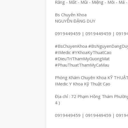
Răng - Mắt - Mũi - Miệng - Môi - Má -
Bs Chuyên Khoa
NGUYỄN ĐẶNG DUY
0919449459 | 0919449459 | 0919
#BsChuyenKhoa #BsNguyenDangDu
#IMedic #YKhoaKyThuatCao
#DieuTriThamMyGuongMat
#PhauThuatThamMyCaMau
Phòng Khám Chuyên Khoa KỸ THUẬ
IMedic Y Khoa Kỹ Thuật Cao
Địa chỉ : 72 Phạm Hồng Thám Phường
4 )
0919449459 | 0919449459 | 0919