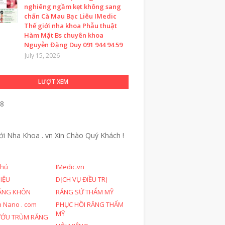
nghiêng ngầm kẹt không sang
chấn Cà Mau Bạc Liêu IMedic
Thế giới nha khoa Phẫu thuật
Hàm Mặt Bs chuyên khoa
Nguyễn Đặng Duy 091 944 94 59
July 15, 2026
LƯỢT XEM
08
ới Nha Khoa . vn
Xin Chào Quý Khách !
chủ
IMedic.vn
HIỆU
DỊCH VỤ ĐIỀU TRỊ
ĂNG KHÔN
RĂNG SỨ THẨM MỸ
n Nano . com
PHỤC HỒI RĂNG THẨM
MỸ
ƯỚU TRÙM RĂNG