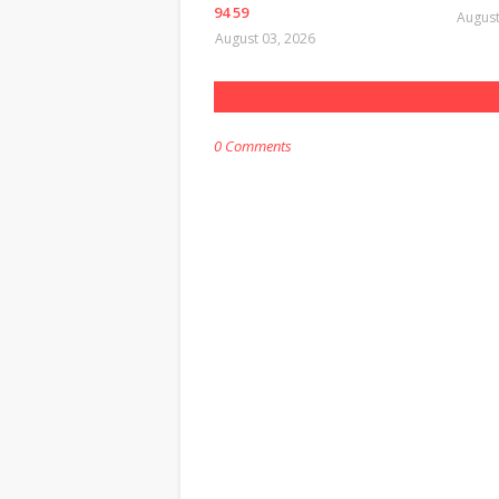
94 59
August
August 03, 2026
0 Comments