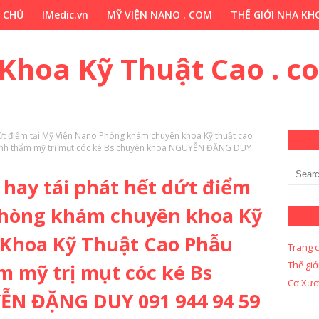
 CHỦ
IMedic.vn
MỸ VIỆN NANO . COM
THẾ GIỚI NHA KHO
ẢO DƯỢC . COM
Y KHOA KỸ THUẬT CAO . COM
Y KHOA KỸ 
 Khoa Kỹ Thuật Cao . c
 dứt điểm tại Mỹ Viện Nano Phòng khám chuyên khoa Kỹ thuật cao
hình thẩm mỹ trị mụt cóc ké Bs chuyên khoa NGUYỄN ĐẶNG DUY
 hay tái phát hết dứt điểm
Phòng khám chuyên khoa Kỹ
 Khoa Kỹ Thuật Cao Phẫu
Trang 
Thế giớ
m mỹ trị mụt cóc ké Bs
Cơ Xươ
ỄN ĐẶNG DUY 091 944 94 59