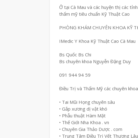
Ở tại Cà Mau và các huyện thị các tỉn
thẩm mỹ tiêu chuẩn Kỹ Thuật Cao
PHÒNG KHÁM CHUYÊN KHOA KỸ T
IMedic Y Khoa Kỹ Thuật Cao Cà Mau
Bs Quốc Bs Chi
Bs chuyên khoa Nguyễn Đặng Duy
091 944 94 59
Điều Trị và Thẩm Mỹ các chuyên khoa
• Tai Mũi Họng chuyên sâu
• Gắp xương dị vật khó
• Phẫu thuật Hàm Mặt
• Thế Giới Nha Khoa . vn
• Chuyên Gia Thảo Dược . com
• Trung Tâm Điều Trị Vết Thương Lâ