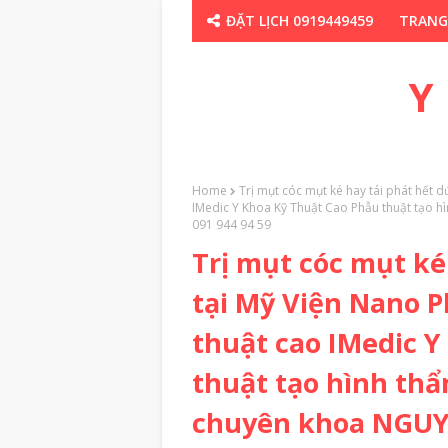
ĐẶT LỊCH 0919449459
TRANG
CHUYÊN GIA TH
Y
Home
Trị mụt cóc mụt ké hay tái phát hết
IMedic Y Khoa Kỹ Thuật Cao Phẫu thuật tạo 
091 944 94 59
Trị mụt cóc mụt ké
tại Mỹ Viện Nano 
thuật cao IMedic Y
thuật tạo hình thẩ
chuyên khoa NGUY