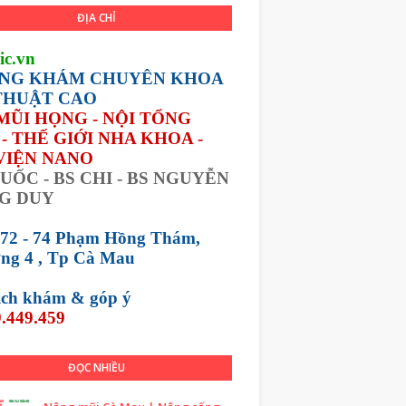
ĐỊA CHỈ
ic.vn
NG KHÁM CHUYÊN KHOA
THUẬT CAO
 MŨI HỌNG - NỘI TỔNG
- THẾ GIỚI NHA KHOA -
VIỆN NANO
UỐC - BS CHI - BS NGUYỄN
G DUY
 72 - 74 Phạm Hồng Thám,
ng 4 , Tp Cà Mau
lịch khám &
góp ý
.449.459
ĐỌC NHIỀU