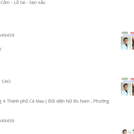
 Cằm - Lỗ tai - Sẹo xấu
449459
y
T CAO
 4 Thành phố Cà Mau ( Đối diện Nữ Bs Nam , Phường
449459