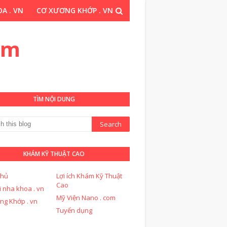
A . VN
CƠ XƯƠNG KHỚP . VN
THUẬT CAO . COM
om
TÌM NỘI DUNG
KHÁM KỸ THUẬT CAO
chủ
Lợi ích Khám Kỹ Thuật
Cao
i nha khoa . vn
Mỹ Viện Nano . com
ng Khớp . vn
Tuyển dụng