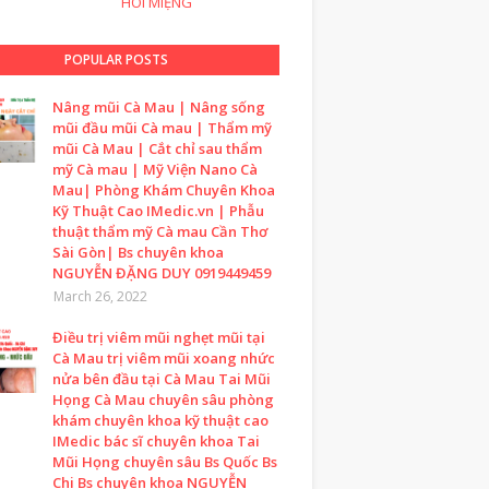
HÔI MIỆNG
POPULAR POSTS
Nâng mũi Cà Mau | Nâng sống
mũi đầu mũi Cà mau | Thẩm mỹ
mũi Cà Mau | Cắt chỉ sau thẩm
mỹ Cà mau | Mỹ Viện Nano Cà
Mau| Phòng Khám Chuyên Khoa
Kỹ Thuật Cao IMedic.vn | Phẫu
thuật thẩm mỹ Cà mau Cần Thơ
Sài Gòn| Bs chuyên khoa
NGUYỄN ĐẶNG DUY 0919449459
March 26, 2022
Điều trị viêm mũi nghẹt mũi tại
Cà Mau trị viêm mũi xoang nhức
nửa bên đầu tại Cà Mau Tai Mũi
Họng Cà Mau chuyên sâu phòng
khám chuyên khoa kỹ thuật cao
IMedic bác sĩ chuyên khoa Tai
Mũi Họng chuyên sâu Bs Quốc Bs
Chi Bs chuyên khoa NGUYỄN