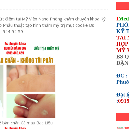
I
Med
 dứt điểm tại Mỹ Viện Nano Phòng khám chuyên khoa Kỹ
PHÒ
 Phẫu thuật tạo hình thẩm mỹ trị mụt cóc ké Bs
KỸ 
1 944 94 59
TAI
HỢP 
MỸ 
BS Q
ĐẶN
ĐC :
Phườ
Đặt 
:
0919
é bàn chân Cà mau Bạc Liêu