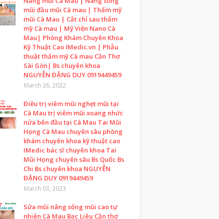
Nâng mũi Cà Mau | Nâng sống
mũi đầu mũi Cà mau | Thẩm mỹ
mũi Cà Mau | Cắt chỉ sau thẩm
mỹ Cà mau | Mỹ Viện Nano Cà
Mau| Phòng Khám Chuyên Khoa
Kỹ Thuật Cao IMedic.vn | Phẫu
thuật thẩm mỹ Cà mau Cần Thơ
Sài Gòn| Bs chuyên khoa
NGUYỄN ĐẶNG DUY 0919449459
March 26, 2022
Điều trị viêm mũi nghẹt mũi tại
Cà Mau trị viêm mũi xoang nhức
nửa bên đầu tại Cà Mau Tai Mũi
Họng Cà Mau chuyên sâu phòng
khám chuyên khoa kỹ thuật cao
IMedic bác sĩ chuyên khoa Tai
Mũi Họng chuyên sâu Bs Quốc Bs
Chi Bs chuyên khoa NGUYỄN
ĐẶNG DUY 0919449459
March 03, 2023
Sửa mũi nâng sống mũi cao tự
nhiên Cà Mau Bạc Liêu Cần thơ