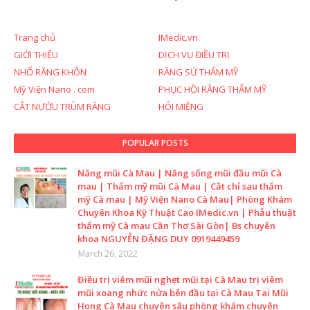
Trang chủ
IMedic.vn
GIỚI THIỆU
DỊCH VỤ ĐIỀU TRỊ
NHỔ RĂNG KHÔN
RĂNG SỨ THẨM MỸ
Mỹ Viện Nano . com
PHỤC HỒI RĂNG THẨM MỸ
CẮT NƯỚU TRÙM RĂNG
HÔI MIỆNG
POPULAR POSTS
Nâng mũi Cà Mau | Nâng sống mũi đầu mũi Cà
mau | Thẩm mỹ mũi Cà Mau | Cắt chỉ sau thẩm
mỹ Cà mau | Mỹ Viện Nano Cà Mau| Phòng Khám
Chuyên Khoa Kỹ Thuật Cao IMedic.vn | Phẫu thuật
thẩm mỹ Cà mau Cần Thơ Sài Gòn| Bs chuyên
khoa NGUYỄN ĐẶNG DUY 0919449459
March 26, 2022
Điều trị viêm mũi nghẹt mũi tại Cà Mau trị viêm
mũi xoang nhức nửa bên đầu tại Cà Mau Tai Mũi
Họng Cà Mau chuyên sâu phòng khám chuyên