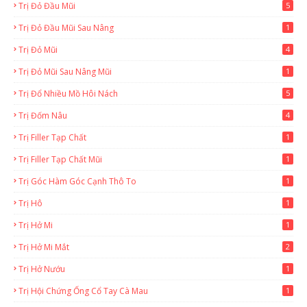
Trị Đỏ Đầu Mũi
5
Trị Đỏ Đầu Mũi Sau Nâng
1
Trị Đỏ Mũi
4
Trị Đỏ Mũi Sau Nâng Mũi
1
Trị Đổ Nhiều Mồ Hôi Nách
5
Trị Đốm Nâu
4
Trị Filler Tạp Chất
1
Trị Filler Tạp Chất Mũi
1
Trị Góc Hàm Góc Cạnh Thô To
1
Trị Hô
1
Trị Hở Mi
1
Trị Hở Mi Mắt
2
Trị Hở Nướu
1
Trị Hội Chứng Ống Cổ Tay Cà Mau
1