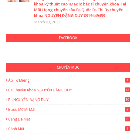
khoa kỹ thuật cao IMedic bác sĩ chuyên khoa Tai
Mũi Họng chuyên sâu Bs Quốc Bs Chi Bs chuyên
khoa NGUYỄN ĐẶNG DUY 0919449459
March 03, 2023
FACEBOOK
CHUYÊN MỤC
Áp Tơ Miệng
1
Bs Chuyên Khoa NGUYỄN ĐẶNG DUY
43
0
Bs NGUYỄN ĐẶNG DUY
30
Bướu Mỡ Mi Mắt
2
Căng Da Mặt
8
Cánh Mũi
1