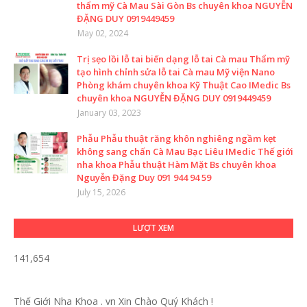
thẩm mỹ Cà Mau Sài Gòn Bs chuyên khoa NGUYỄN
ĐẶNG DUY 0919449459
May 02, 2024
Trị sẹo lồi lỗ tai biến dạng lỗ tai Cà mau Thẩm mỹ
tạo hình chỉnh sửa lỗ tai Cà mau Mỹ viện Nano
Phòng khám chuyên khoa Kỹ Thuật Cao IMedic Bs
chuyên khoa NGUYỄN ĐẶNG DUY 0919449459
January 03, 2023
Phẫu Phẫu thuật răng khôn nghiêng ngầm kẹt
không sang chấn Cà Mau Bạc Liêu IMedic Thế giới
nha khoa Phẫu thuật Hàm Mặt Bs chuyên khoa
Nguyễn Đặng Duy 091 944 94 59
July 15, 2026
LƯỢT XEM
141,654
Thế Giới Nha Khoa . vn
Xin Chào Quý Khách !