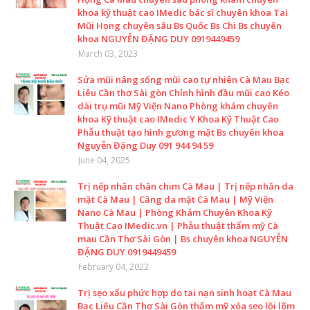
khoa kỹ thuật cao IMedic bác sĩ chuyên khoa Tai
Mũi Họng chuyên sâu Bs Quốc Bs Chi Bs chuyên
khoa NGUYỄN ĐẶNG DUY 0919449459
March 03, 2023
Sửa mũi nâng sống mũi cao tự nhiên Cà Mau Bạc
Liêu Cần thơ Sài gòn Chỉnh hình đầu mũi cao Kéo
dài trụ mũi Mỹ Viện Nano Phòng khám chuyên
khoa Kỹ thuật cao IMedic Y Khoa Kỹ Thuật Cao
Phẫu thuật tạo hình gương mặt Bs chuyên khoa
Nguyễn Đặng Duy 091 944 94 59
June 04, 2025
Trị nếp nhăn chân chim Cà Mau | Trị nếp nhăn da
mặt Cà Mau | Căng da mặt Cà Mau | Mỹ Viện
Nano Cà Mau | Phòng Khám Chuyên Khoa Kỹ
Thuật Cao IMedic.vn | Phẫu thuật thẩm mỹ Cà
mau Cần Thơ Sài Gòn | Bs chuyên khoa NGUYỄN
ĐẶNG DUY 0919449459
February 04, 2022
Trị sẹo xấu phức hợp do tai nạn sinh hoạt Cà Mau
Bạc Liêu Cần Thơ Sài Gòn thẩm mỹ xóa sẹo lồi lõm