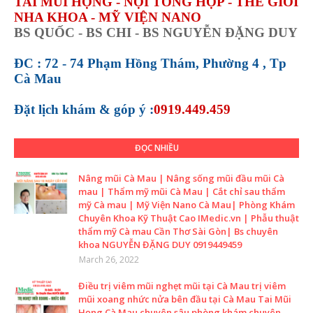
TAI MŨI HỌNG - NỘI TỔNG HỢP - THẾ GIỚI
NHA KHOA - MỸ VIỆN NANO
BS QUỐC - BS CHI - BS NGUYỄN ĐẶNG DUY
ĐC : 72 - 74 Phạm Hồng Thám, Phường 4 , Tp
Cà Mau
Đặt lịch khám &
góp ý :
0919.449.459
ĐỌC NHIỀU
Nâng mũi Cà Mau | Nâng sống mũi đầu mũi Cà
mau | Thẩm mỹ mũi Cà Mau | Cắt chỉ sau thẩm
mỹ Cà mau | Mỹ Viện Nano Cà Mau| Phòng Khám
Chuyên Khoa Kỹ Thuật Cao IMedic.vn | Phẫu thuật
thẩm mỹ Cà mau Cần Thơ Sài Gòn| Bs chuyên
khoa NGUYỄN ĐẶNG DUY 0919449459
March 26, 2022
Điều trị viêm mũi nghẹt mũi tại Cà Mau trị viêm
mũi xoang nhức nửa bên đầu tại Cà Mau Tai Mũi
Họng Cà Mau chuyên sâu phòng khám chuyên