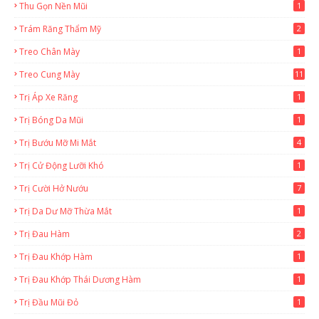
Thu Gọn Nền Mũi
1
Trám Răng Thẩm Mỹ
2
Treo Chân Mày
1
Treo Cung Mày
11
Trị Áp Xe Răng
1
Trị Bóng Da Mũi
1
Trị Bướu Mỡ Mi Mắt
4
Trị Cử Động Lưỡi Khó
1
Trị Cười Hở Nướu
7
Trị Da Dư Mỡ Thừa Mắt
1
Trị Đau Hàm
2
Trị Đau Khớp Hàm
1
Trị Đau Khớp Thái Dương Hàm
1
Trị Đầu Mũi Đỏ
1