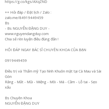
https://g.co/kgs/AXqZND
++ Hỏi đáp / Đặt lịch / Zalo :
zalo.me/84919449459
Bs
- Bs NGUYỄN ĐẶNG DUY -
www.nguyendangduy.com
Chia sẻ rèn luyện điều đúng đắn !
HỎI ĐÁP NGAY BÁC SĨ CHUYÊN KHOA CỦA BẠN
0919449459
Điều trị và Thẩm mỹ Tạo hình Khuôn mặt tại Cà Mau và Sài
Gòn
Răng - Mắt - Mũi - Miệng - Môi - Má - Cằm - Lỗ tai - Sẹo
xấu
Bs Chuyên Khoa
NGUYỄN ĐẶNG DUY