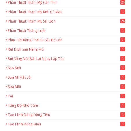
Phẫu Thuật Thẩm Mỹ Cần Thơ
24
9
Phẫu Thuật Thẩm Mỹ Môi Cà Mau
1
Phẫu Thuật Thẩm Mỹ Sài Gòn
24
1
Phẫu Thuật Thắng Lưỡi
1
Phục Hồi Răng Thật Bị Sâu Bể Lớn
2
Rút Dịch Sau Nâng Mũi
1
Rút Sống Mũi Đặt Lại Ngay Lặp Tức
1
Sẹo Môi
1
Sửa Mí Mắt Lỗi
1
Sửa Môi
1
Tai
3
Tăng Độ Nhô Cằm
1
Tạo Hình Dáng Đồng Tiền
1
Tạo Hình Đồng Điếu
1