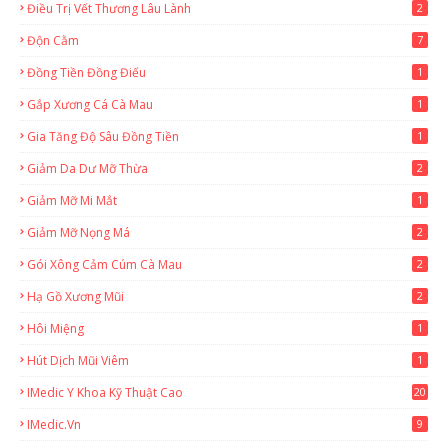
Điều Trị Vết Thương Lâu Lành
2
Độn Cằm
7
Đồng Tiền Đồng Điếu
1
Gắp Xương Cá Cà Mau
1
Gia Tăng Độ Sâu Đồng Tiền
1
Giảm Da Dư Mỡ Thừa
2
Giảm Mỡ Mi Mắt
1
Giảm Mỡ Nọng Má
2
Gói Xông Cảm Cúm Cà Mau
2
Hạ Gồ Xương Mũi
2
Hôi Miệng
1
Hút Dịch Mũi Viêm
1
IMedic Y Khoa Kỹ Thuật Cao
20
2
IMedic.vn
9