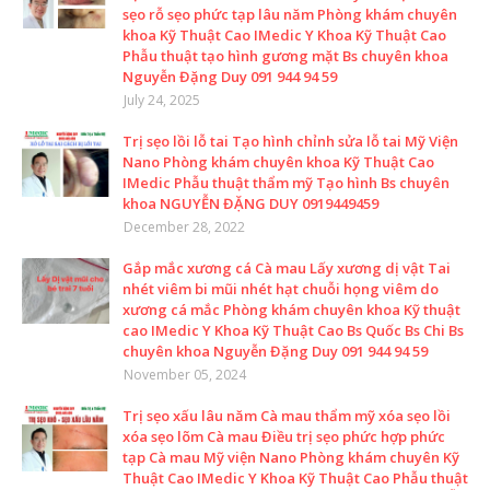
sẹo rỗ sẹo phức tạp lâu năm Phòng khám chuyên
khoa Kỹ Thuật Cao IMedic Y Khoa Kỹ Thuật Cao
Phẫu thuật tạo hình gương mặt Bs chuyên khoa
Nguyễn Đặng Duy 091 944 94 59
July 24, 2025
Trị sẹo lồi lỗ tai Tạo hình chỉnh sửa lỗ tai Mỹ Viện
Nano Phòng khám chuyên khoa Kỹ Thuật Cao
IMedic Phẫu thuật thẩm mỹ Tạo hình Bs chuyên
khoa NGUYỄN ĐẶNG DUY 0919449459
December 28, 2022
Gắp mắc xương cá Cà mau Lấy xương dị vật Tai
nhét viêm bi mũi nhét hạt chuỗi họng viêm do
xương cá mắc Phòng khám chuyên khoa Kỹ thuật
cao IMedic Y Khoa Kỹ Thuật Cao Bs Quốc Bs Chi Bs
chuyên khoa Nguyễn Đặng Duy 091 944 94 59
November 05, 2024
Trị sẹo xấu lâu năm Cà mau thẩm mỹ xóa sẹo lồi
xóa sẹo lõm Cà mau Điều trị sẹo phức hợp phức
tạp Cà mau Mỹ viện Nano Phòng khám chuyên Kỹ
Thuật Cao IMedic Y Khoa Kỹ Thuật Cao Phẫu thuật