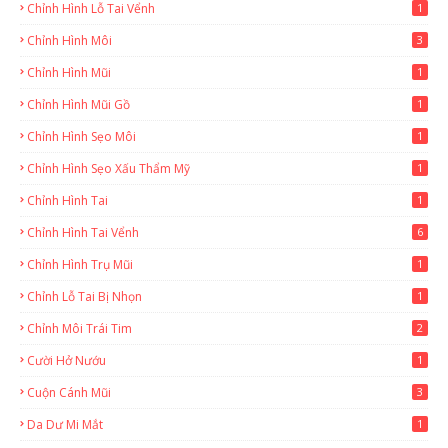
Chỉnh Hình Lỗ Tai Vểnh
1
Chỉnh Hình Môi
3
Chỉnh Hình Mũi
1
Chỉnh Hình Mũi Gồ
1
Chỉnh Hình Sẹo Môi
1
Chỉnh Hình Sẹo Xấu Thẩm Mỹ
1
Chỉnh Hình Tai
1
Chỉnh Hình Tai Vểnh
6
Chỉnh Hình Trụ Mũi
1
Chỉnh Lỗ Tai Bị Nhọn
1
Chỉnh Môi Trái Tim
2
Cười Hở Nướu
1
Cuộn Cánh Mũi
3
Da Dư Mi Mắt
1