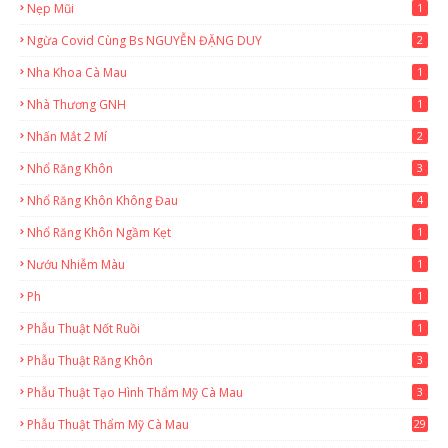
Nẹp Mũi
1
Ngừa Covid Cùng Bs NGUYỄN ĐẶNG DUY
2
Nha Khoa Cà Mau
1
Nhà Thương GNH
1
Nhấn Mắt 2 Mí
2
Nhổ Răng Khôn
3
Nhổ Răng Khôn Không Đau
4
Nhổ Răng Khôn Ngầm Kẹt
1
Nướu Nhiễm Màu
1
Ph
1
Phẫu Thuật Nốt Ruồi
1
Phẫu Thuật Răng Khôn
3
Phẫu Thuật Tạo Hình Thẩm Mỹ Cà Mau
3
Phẫu Thuật Thẩm Mỹ Cà Mau
29
2