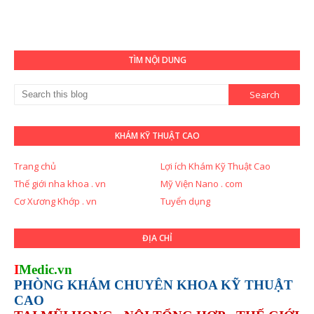
TÌM NỘI DUNG
KHÁM KỸ THUẬT CAO
Trang chủ
Lợi ích Khám Kỹ Thuật Cao
Thế giới nha khoa . vn
Mỹ Viện Nano . com
Cơ Xương Khớp . vn
Tuyển dụng
ĐỊA CHỈ
I
Medic.vn
PHÒNG KHÁM CHUYÊN KHOA KỸ THUẬT
CAO