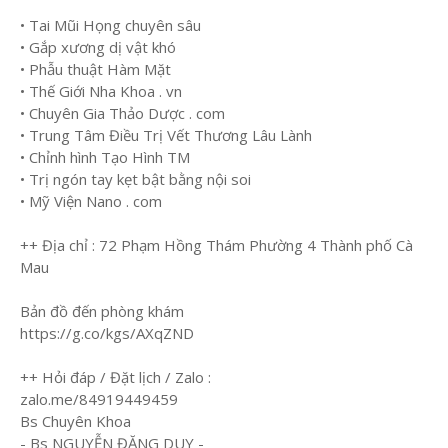
• Tai Mũi Họng chuyên sâu
• Gắp xương dị vật khó
• Phẫu thuật Hàm Mặt
• Thế Giới Nha Khoa . vn
• Chuyên Gia Thảo Dược . com
• Trung Tâm Điều Trị Vết Thương Lâu Lành
• Chỉnh hình Tạo Hình TM
• Trị ngón tay kẹt bật bằng nội soi
• Mỹ Viện Nano . com
++ Địa chỉ : 72 Phạm Hồng Thám Phường 4 Thành phố Cà
Mau
Bản đồ đến phòng khám
https://g.co/kgs/AXqZND
++ Hỏi đáp / Đặt lịch / Zalo :
zalo.me/84919449459
Bs Chuyên Khoa
- Bs NGUYỄN ĐẶNG DUY -