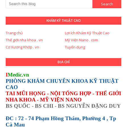
KHÁM KỸ THUẬT CAO
Trang chủ
Lợi ích Khám Kỹ Thuật Cao
Thế giới nha khoa . vn
Mỹ Viện Nano . com
Cơ Xương Khớp . vn
Tuyển dụng
ĐỊA CHỈ
I
Medic.vn
PHÒNG KHÁM CHUYÊN KHOA KỸ THUẬT
CAO
TAI MŨI HỌNG - NỘI TỔNG HỢP - THẾ GIỚI
NHA KHOA - MỸ VIỆN NANO
BS QUỐC - BS CHI - BS NGUYỄN ĐẶNG DUY
ĐC : 72 - 74 Phạm Hồng Thám, Phường 4 , Tp
Cà Mau