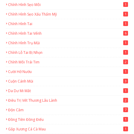
Chỉnh Hình Sẹo Môi
1
Chỉnh Hình Sẹo Xấu Thẩm Mỹ
1
Chỉnh Hình Tai
1
Chỉnh Hình Tai Vểnh
6
Chỉnh Hình Trụ Mũi
1
Chỉnh Lỗ Tai Bị Nhọn
1
Chỉnh Môi Trái Tim
2
Cười Hở Nướu
1
Cuộn Cánh Mũi
3
Da Dư Mi Mắt
1
Điều Trị Vết Thương Lâu Lành
2
Độn Cằm
7
Đồng Tiền Đồng Điếu
1
Gắp Xương Cá Cà Mau
1