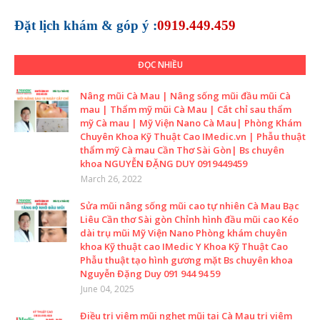
Đặt lịch khám &
góp ý :
0919.449.459
ĐỌC NHIỀU
Nâng mũi Cà Mau | Nâng sống mũi đầu mũi Cà
mau | Thẩm mỹ mũi Cà Mau | Cắt chỉ sau thẩm
mỹ Cà mau | Mỹ Viện Nano Cà Mau| Phòng Khám
Chuyên Khoa Kỹ Thuật Cao IMedic.vn | Phẫu thuật
thẩm mỹ Cà mau Cần Thơ Sài Gòn| Bs chuyên
khoa NGUYỄN ĐẶNG DUY 0919449459
March 26, 2022
Sửa mũi nâng sống mũi cao tự nhiên Cà Mau Bạc
Liêu Cần thơ Sài gòn Chỉnh hình đầu mũi cao Kéo
dài trụ mũi Mỹ Viện Nano Phòng khám chuyên
khoa Kỹ thuật cao IMedic Y Khoa Kỹ Thuật Cao
Phẫu thuật tạo hình gương mặt Bs chuyên khoa
Nguyễn Đặng Duy 091 944 94 59
June 04, 2025
Điều trị viêm mũi nghẹt mũi tại Cà Mau trị viêm