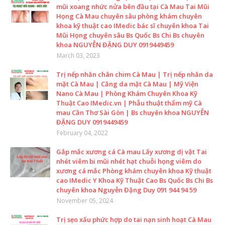
mũi xoang nhức nửa bên đầu tại Cà Mau Tai Mũi
Họng Cà Mau chuyên sâu phòng khám chuyên
khoa kỹ thuật cao IMedic bác sĩ chuyên khoa Tai
Mũi Họng chuyên sâu Bs Quốc Bs Chi Bs chuyên
khoa NGUYỄN ĐẶNG DUY 0919449459
March 03, 2023
Trị nếp nhăn chân chim Cà Mau | Trị nếp nhăn da
mặt Cà Mau | Căng da mặt Cà Mau | Mỹ Viện
Nano Cà Mau | Phòng Khám Chuyên Khoa Kỹ
Thuật Cao IMedic.vn | Phẫu thuật thẩm mỹ Cà
mau Cần Thơ Sài Gòn | Bs chuyên khoa NGUYỄN
ĐẶNG DUY 0919449459
February 04, 2022
Gắp mắc xương cá Cà mau Lấy xương dị vật Tai
nhét viêm bi mũi nhét hạt chuỗi họng viêm do
xương cá mắc Phòng khám chuyên khoa Kỹ thuật
cao IMedic Y Khoa Kỹ Thuật Cao Bs Quốc Bs Chi Bs
chuyên khoa Nguyễn Đặng Duy 091 944 94 59
November 05, 2024
Trị sẹo xấu phức hợp do tai nạn sinh hoạt Cà Mau