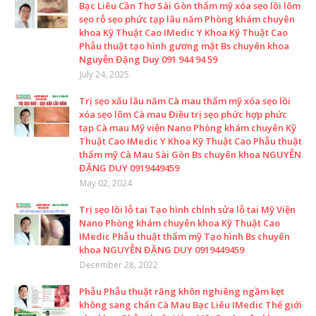
Bạc Liêu Cần Thơ Sài Gòn thẩm mỹ xóa sẹo lồi lõm
sẹo rỗ sẹo phức tạp lâu năm Phòng khám chuyên
khoa Kỹ Thuật Cao IMedic Y Khoa Kỹ Thuật Cao
Phẫu thuật tạo hình gương mặt Bs chuyên khoa
Nguyễn Đặng Duy 091 944 94 59
July 24, 2025
Trị sẹo xấu lâu năm Cà mau thẩm mỹ xóa sẹo lồi
xóa sẹo lõm Cà mau Điều trị sẹo phức hợp phức
tạp Cà mau Mỹ viện Nano Phòng khám chuyên Kỹ
Thuật Cao IMedic Y Khoa Kỹ Thuật Cao Phẫu thuật
thẩm mỹ Cà Mau Sài Gòn Bs chuyên khoa NGUYỄN
ĐẶNG DUY 0919449459
May 02, 2024
Trị sẹo lồi lỗ tai Tạo hình chỉnh sửa lỗ tai Mỹ Viện
Nano Phòng khám chuyên khoa Kỹ Thuật Cao
IMedic Phẫu thuật thẩm mỹ Tạo hình Bs chuyên
khoa NGUYỄN ĐẶNG DUY 0919449459
December 28, 2022
Phẫu Phẫu thuật răng khôn nghiêng ngầm kẹt
không sang chấn Cà Mau Bạc Liêu IMedic Thế giới