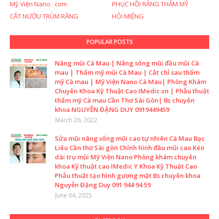
Mỹ Viện Nano . com
PHỤC HỒI RĂNG THẨM MỸ
CẮT NƯỚU TRÙM RĂNG
HÔI MIỆNG
POPULAR POSTS
Nâng mũi Cà Mau | Nâng sống mũi đầu mũi Cà
mau | Thẩm mỹ mũi Cà Mau | Cắt chỉ sau thẩm
mỹ Cà mau | Mỹ Viện Nano Cà Mau| Phòng Khám
Chuyên Khoa Kỹ Thuật Cao IMedic.vn | Phẫu thuật
thẩm mỹ Cà mau Cần Thơ Sài Gòn| Bs chuyên
khoa NGUYỄN ĐẶNG DUY 0919449459
March 26, 2022
Sửa mũi nâng sống mũi cao tự nhiên Cà Mau Bạc
Liêu Cần thơ Sài gòn Chỉnh hình đầu mũi cao Kéo
dài trụ mũi Mỹ Viện Nano Phòng khám chuyên
khoa Kỹ thuật cao IMedic Y Khoa Kỹ Thuật Cao
Phẫu thuật tạo hình gương mặt Bs chuyên khoa
Nguyễn Đặng Duy 091 944 94 59
June 04, 2025