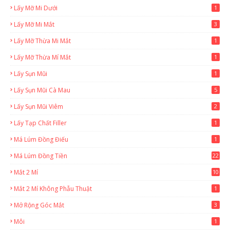
Lấy Mỡ Mi Dưới
1
Lấy Mỡ Mi Mắt
3
Lấy Mỡ Thừa Mi Mắt
1
Lấy Mỡ Thừa Mí Mắt
1
Lấy Sụn Mũi
1
Lấy Sụn Mũi Cà Mau
5
Lấy Sụn Mũi Viêm
2
Lấy Tạp Chất Filler
1
Má Lúm Đồng Điếu
1
Má Lúm Đồng Tiền
22
Mắt 2 Mí
10
Mắt 2 Mí Không Phẫu Thuật
1
Mở Rộng Góc Mắt
3
Môi
1