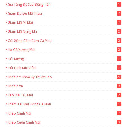
Gia Tăng Độ Sâu Đồng Tiền
1
Giảm Da Dư Mỡ Thừa
2
Giảm Mỡ Mi Mắt
1
Giảm Mỡ Nọng Má
2
Gói Xông Cảm Cúm Cà Mau
2
Hạ Gồ Xương Mũi
2
Hôi Miệng
1
Hút Dịch Mũi Viêm
1
IMedic Y Khoa Kỹ Thuật Cao
20
2
IMedic.vn
9
Kéo Dài Trụ Mũi
2
Khám Tai Mũi Họng Cà Mau
1
Khép Cánh Mũi
7
Khép Cuộn Cánh Mũi
9