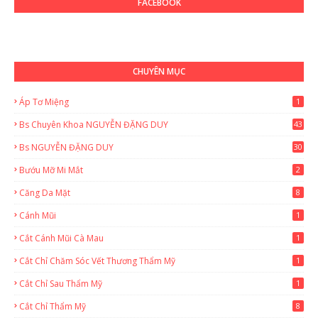
FACEBOOK
CHUYÊN MỤC
Áp Tơ Miệng
1
Bs Chuyên Khoa NGUYỄN ĐẶNG DUY
43
0
Bs NGUYỄN ĐẶNG DUY
30
Bướu Mỡ Mi Mắt
2
Căng Da Mặt
8
Cánh Mũi
1
Cắt Cánh Mũi Cà Mau
1
Cắt Chỉ Chăm Sóc Vết Thương Thẩm Mỹ
1
Cắt Chỉ Sau Thẩm Mỹ
1
Cắt Chỉ Thẩm Mỹ
8