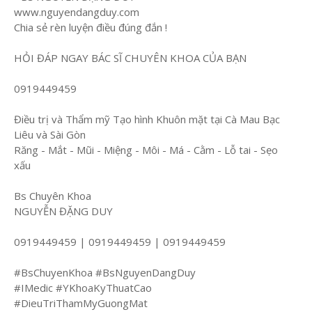
www.nguyendangduy.com
Chia sẻ rèn luyện điều đúng đắn !
HỎI ĐÁP NGAY BÁC SĨ CHUYÊN KHOA CỦA BẠN
0919449459
Điều trị và Thẩm mỹ Tạo hình Khuôn mặt tại Cà Mau Bạc
Liêu và Sài Gòn
Răng - Mắt - Mũi - Miệng - Môi - Má - Cằm - Lỗ tai - Sẹo
xấu
Bs Chuyên Khoa
NGUYỄN ĐẶNG DUY
0919449459 | 0919449459 | 0919449459
#BsChuyenKhoa #BsNguyenDangDuy
#IMedic #YKhoaKyThuatCao
#DieuTriThamMyGuongMat