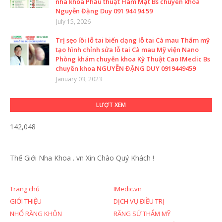
nha khoa Phẫu thuật Hàm Mặt Bs chuyên khoa
Nguyễn Đặng Duy 091 944 94 59
July 15, 2026
Trị sẹo lồi lỗ tai biến dạng lỗ tai Cà mau Thẩm mỹ
tạo hình chỉnh sửa lỗ tai Cà mau Mỹ viện Nano
Phòng khám chuyên khoa Kỹ Thuật Cao IMedic Bs
chuyên khoa NGUYỄN ĐẶNG DUY 0919449459
January 03, 2023
LƯỢT XEM
142,048
Thế Giới Nha Khoa . vn
Xin Chào Quý Khách !
Trang chủ
IMedic.vn
GIỚI THIỆU
DỊCH VỤ ĐIỀU TRỊ
NHỔ RĂNG KHÔN
RĂNG SỨ THẨM MỸ