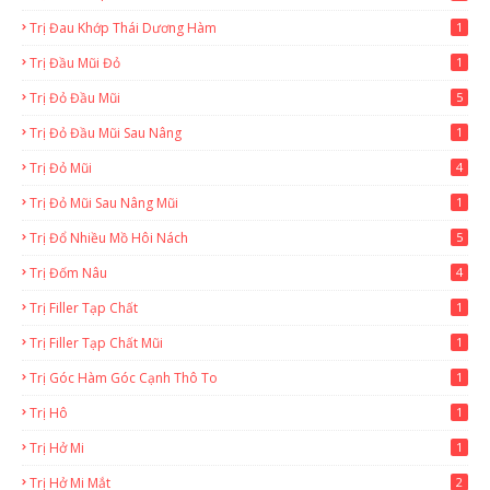
Trị Đau Khớp Thái Dương Hàm
1
Trị Đầu Mũi Đỏ
1
Trị Đỏ Đầu Mũi
5
Trị Đỏ Đầu Mũi Sau Nâng
1
Trị Đỏ Mũi
4
Trị Đỏ Mũi Sau Nâng Mũi
1
Trị Đổ Nhiều Mồ Hôi Nách
5
Trị Đốm Nâu
4
Trị Filler Tạp Chất
1
Trị Filler Tạp Chất Mũi
1
Trị Góc Hàm Góc Cạnh Thô To
1
Trị Hô
1
Trị Hở Mi
1
Trị Hở Mi Mắt
2