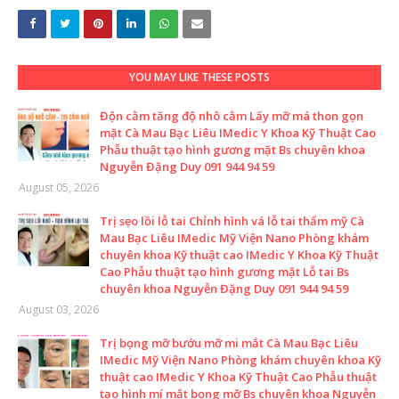
YOU MAY LIKE THESE POSTS
Độn cằm tăng độ nhô cằm Lấy mỡ má thon gọn
mặt Cà Mau Bạc Liêu IMedic Y Khoa Kỹ Thuật Cao
Phẫu thuật tạo hình gương mặt Bs chuyên khoa
Nguyễn Đặng Duy 091 944 94 59
August 05, 2026
Trị sẹo lồi lỗ tai Chỉnh hình vá lỗ tai thẩm mỹ Cà
Mau Bạc Liêu IMedic Mỹ Viện Nano Phòng khám
chuyên khoa Kỹ thuật cao IMedic Y Khoa Kỹ Thuật
Cao Phẫu thuật tạo hình gương mặt Lỗ tai Bs
chuyên khoa Nguyễn Đặng Duy 091 944 94 59
August 03, 2026
Trị bọng mỡ bướu mỡ mi mắt Cà Mau Bạc Liêu
IMedic Mỹ Viện Nano Phòng khám chuyên khoa Kỹ
thuật cao IMedic Y Khoa Kỹ Thuật Cao Phẫu thuật
tạo hình mí mắt bọng mỡ Bs chuyên khoa Nguyễn