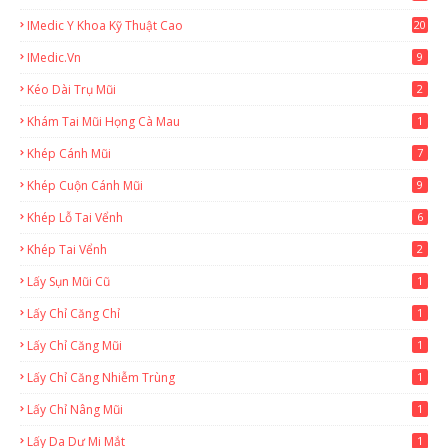
IMedic Y Khoa Kỹ Thuật Cao
20
2
IMedic.vn
9
Kéo Dài Trụ Mũi
2
Khám Tai Mũi Họng Cà Mau
1
Khép Cánh Mũi
7
Khép Cuộn Cánh Mũi
9
Khép Lỗ Tai Vểnh
6
Khép Tai Vểnh
2
Lấy Sụn Mũi Cũ
1
Lấy Chỉ Căng Chỉ
1
Lấy Chỉ Căng Mũi
1
Lấy Chỉ Căng Nhiễm Trùng
1
Lấy Chỉ Nâng Mũi
1
Lấy Da Dư Mi Mắt
1