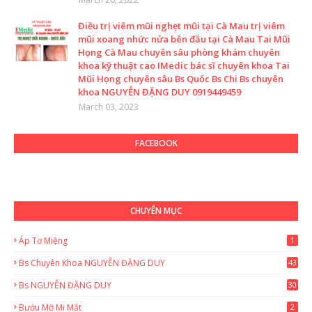
Điều trị viêm mũi nghẹt mũi tại Cà Mau trị viêm
mũi xoang nhức nửa bên đầu tại Cà Mau Tai Mũi
Họng Cà Mau chuyên sâu phòng khám chuyên
khoa kỹ thuật cao IMedic bác sĩ chuyên khoa Tai
Mũi Họng chuyên sâu Bs Quốc Bs Chi Bs chuyên
khoa NGUYỄN ĐẶNG DUY 0919449459
March 03, 2023
FACEBOOK
CHUYÊN MỤC
Áp Tơ Miệng
1
Bs Chuyên Khoa NGUYỄN ĐẶNG DUY
43
0
Bs NGUYỄN ĐẶNG DUY
30
Bướu Mỡ Mi Mắt
2