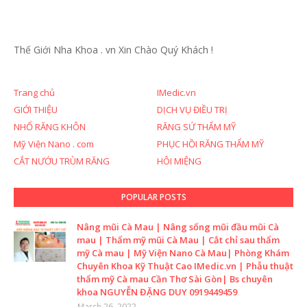
Thế Giới Nha Khoa . vn
Xin Chào Quý Khách !
Trang chủ
IMedic.vn
GIỚI THIỆU
DỊCH VỤ ĐIỀU TRỊ
NHỔ RĂNG KHÔN
RĂNG SỨ THẨM MỸ
Mỹ Viện Nano . com
PHỤC HỒI RĂNG THẨM MỸ
CẮT NƯỚU TRÙM RĂNG
HÔI MIỆNG
POPULAR POSTS
Nâng mũi Cà Mau | Nâng sống mũi đầu mũi Cà
mau | Thẩm mỹ mũi Cà Mau | Cắt chỉ sau thẩm
mỹ Cà mau | Mỹ Viện Nano Cà Mau| Phòng Khám
Chuyên Khoa Kỹ Thuật Cao IMedic.vn | Phẫu thuật
thẩm mỹ Cà mau Cần Thơ Sài Gòn| Bs chuyên
khoa NGUYỄN ĐẶNG DUY 0919449459
March 26, 2022