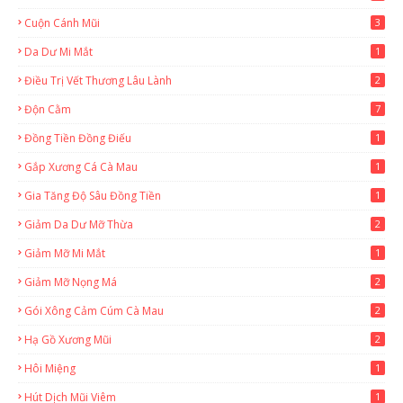
Cuộn Cánh Mũi
3
Da Dư Mi Mắt
1
Điều Trị Vết Thương Lâu Lành
2
Độn Cằm
7
Đồng Tiền Đồng Điếu
1
Gắp Xương Cá Cà Mau
1
Gia Tăng Độ Sâu Đồng Tiền
1
Giảm Da Dư Mỡ Thừa
2
Giảm Mỡ Mi Mắt
1
Giảm Mỡ Nọng Má
2
Gói Xông Cảm Cúm Cà Mau
2
Hạ Gồ Xương Mũi
2
Hôi Miệng
1
Hút Dịch Mũi Viêm
1