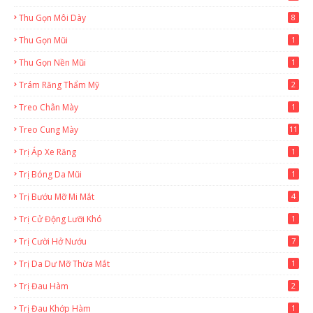
Thu Gọn Môi Dày
8
Thu Gọn Mũi
1
Thu Gọn Nền Mũi
1
Trám Răng Thẩm Mỹ
2
Treo Chân Mày
1
Treo Cung Mày
11
Trị Áp Xe Răng
1
Trị Bóng Da Mũi
1
Trị Bướu Mỡ Mi Mắt
4
Trị Cử Động Lưỡi Khó
1
Trị Cười Hở Nướu
7
Trị Da Dư Mỡ Thừa Mắt
1
Trị Đau Hàm
2
Trị Đau Khớp Hàm
1