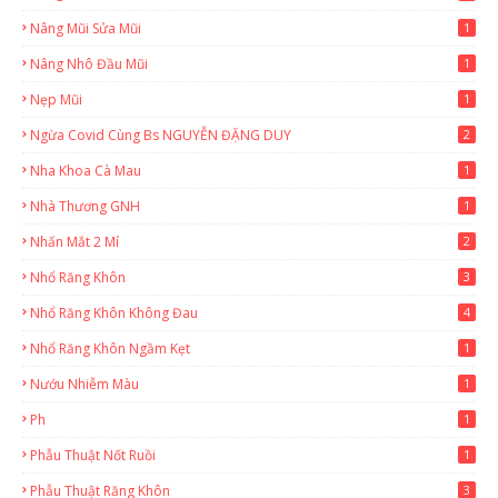
Nâng Mũi Sửa Mũi
1
Nâng Nhô Đầu Mũi
1
Nẹp Mũi
1
Ngừa Covid Cùng Bs NGUYỄN ĐẶNG DUY
2
Nha Khoa Cà Mau
1
Nhà Thương GNH
1
Nhấn Mắt 2 Mí
2
Nhổ Răng Khôn
3
Nhổ Răng Khôn Không Đau
4
Nhổ Răng Khôn Ngầm Kẹt
1
Nướu Nhiễm Màu
1
Ph
1
Phẫu Thuật Nốt Ruồi
1
Phẫu Thuật Răng Khôn
3