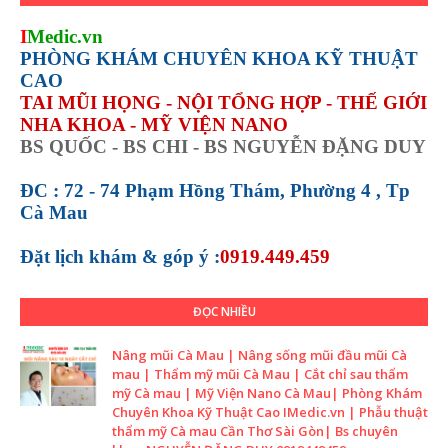
I
Medic.vn
PHÒNG KHÁM CHUYÊN KHOA KỸ THUẬT
CAO
TAI MŨI HỌNG - NỘI TỔNG HỢP - THẾ GIỚI
NHA KHOA - MỸ VIỆN NANO
BS QUỐC - BS CHI - BS NGUYỄN ĐẶNG DUY
ĐC : 72 - 74 Phạm Hồng Thám, Phường 4 , Tp
Cà Mau
Đặt lịch khám &
góp ý :
0919.449.459
ĐỌC NHIỀU
Nâng mũi Cà Mau | Nâng sống mũi đầu mũi Cà
mau | Thẩm mỹ mũi Cà Mau | Cắt chỉ sau thẩm
mỹ Cà mau | Mỹ Viện Nano Cà Mau| Phòng Khám
Chuyên Khoa Kỹ Thuật Cao IMedic.vn | Phẫu thuật
thẩm mỹ Cà mau Cần Thơ Sài Gòn| Bs chuyên