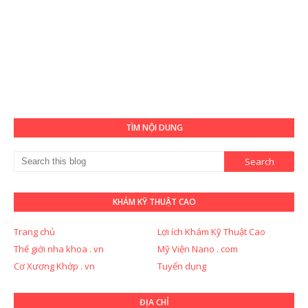
TÌM NỘI DUNG
KHÁM KỸ THUẬT CAO
Trang chủ
Lợi ích Khám Kỹ Thuật Cao
Thế giới nha khoa . vn
Mỹ Viện Nano . com
Cơ Xương Khớp . vn
Tuyển dụng
ĐỊA CHỈ