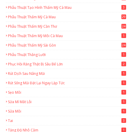
Phẫu Thuật Tạo Hình Thẩm Mỹ Cà Mau
3
Phẫu Thuật Thẩm Mỹ Cà Mau
29
2
Phẫu Thuật Thẩm Mỹ Cần Thơ
24
9
Phẫu Thuật Thẩm Mỹ Môi Cà Mau
1
Phẫu Thuật Thẩm Mỹ Sài Gòn
24
1
Phẫu Thuật Thắng Lưỡi
1
Phục Hồi Răng Thật Bị Sâu Bể Lớn
2
Rút Dịch Sau Nâng Mũi
1
Rút Sống Mũi Đặt Lại Ngay Lặp Tức
1
Sẹo Môi
1
Sửa Mí Mắt Lỗi
1
Sửa Môi
1
Tai
3
Tăng Độ Nhô Cằm
1