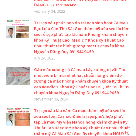
ĐẶNG DUY 0919449459
February 04, 2022
Trị sẹo xấu phức hợp do tai nạn sinh hoạt Cà Mau
Bạc Liêu Cần Thơ Sài Gòn thẩm mỹ xóa sẹo lồi lõm
sẹo rỗ sẹo phức tạp lâu năm Phòng khám chuyên
khoa Kỹ Thuật Cao IMedic Y Khoa Kỹ Thuật Cao
Phẫu thuật tạo hình gương mặt Bs chuyên khoa
Nguyễn Đặng Duy 091 944 94 59
July 24, 2025
Gắp mắc xương cá Cà mau Lấy xương dị vật Tai
nhét viêm bi mũi nhét hạt chuỗi họng viêm do
xương cá mắc Phòng khám chuyên khoa Kỹ thuật
cao IMedic Y Khoa Kỹ Thuật Cao Bs Quốc Bs Chi Bs
chuyên khoa Nguyễn Đặng Duy 091 944 94 59
November 05, 2024
Trị sẹo xấu lâu năm Cà mau thẩm mỹ xóa sẹo lồi
xóa sẹo lõm Cà mau Điều trị sẹo phức hợp phức
tạp Cà mau Mỹ viện Nano Phòng khám chuyên Kỹ
Thuật Cao IMedic Y Khoa Kỹ Thuật Cao Phẫu thuật
thẩm mỹ Cà Mau Sài Gòn Bs chuyên khoa NGUYỄN