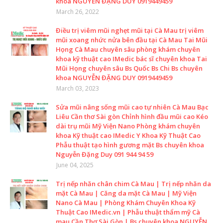
khoa NGUYỄN ĐẶNG DUY 0919449459
March 26, 2022
Điều trị viêm mũi nghẹt mũi tại Cà Mau trị viêm
mũi xoang nhức nửa bên đầu tại Cà Mau Tai Mũi
Họng Cà Mau chuyên sâu phòng khám chuyên
khoa kỹ thuật cao IMedic bác sĩ chuyên khoa Tai
Mũi Họng chuyên sâu Bs Quốc Bs Chi Bs chuyên
khoa NGUYỄN ĐẶNG DUY 0919449459
March 03, 2023
Sửa mũi nâng sống mũi cao tự nhiên Cà Mau Bạc
Liêu Cần thơ Sài gòn Chỉnh hình đầu mũi cao Kéo
dài trụ mũi Mỹ Viện Nano Phòng khám chuyên
khoa Kỹ thuật cao IMedic Y Khoa Kỹ Thuật Cao
Phẫu thuật tạo hình gương mặt Bs chuyên khoa
Nguyễn Đặng Duy 091 944 94 59
June 04, 2025
Trị nếp nhăn chân chim Cà Mau | Trị nếp nhăn da
mặt Cà Mau | Căng da mặt Cà Mau | Mỹ Viện
Nano Cà Mau | Phòng Khám Chuyên Khoa Kỹ
Thuật Cao IMedic.vn | Phẫu thuật thẩm mỹ Cà
mau Cần Thơ Sài Gòn | Bs chuyên khoa NGUYỄN