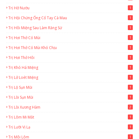
Trị Hở Nướu
1
Trị Hội Chứng Ống Cổ Tay Cà Mau
1
Trị Hôi Miệng Sau Làm Răng Sứ
1
Trị Hơi Thở Có Mùi
1
Trị Hơi Thở Có Mùi Khó Chịu
1
Trị Hơi Thở Hôi
1
Trị Khó Há Miệng
1
Trị Lở Loét Miệng
1
Trị Lộ Sụn Mũi
1
Trị Lồi Sụn Mũi
1
Trị Lồi Xương Hàm
2
Trị Lõm Mi Mắt
1
Trị Lưỡi Vị Lạ
1
Trị Môi Lõm
1