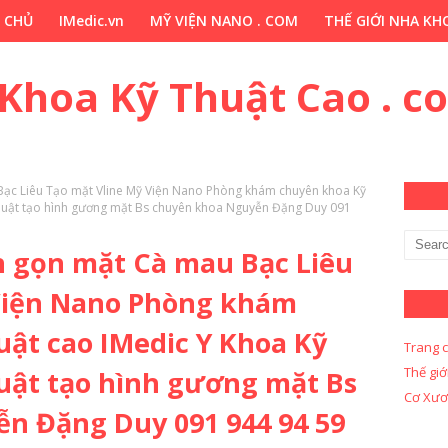
 CHỦ
IMedic.vn
MỸ VIỆN NANO . COM
THẾ GIỚI NHA KHO
ẢO DƯỢC . COM
Y KHOA KỸ THUẬT CAO . COM
Y KHOA KỸ 
 Khoa Kỹ Thuật Cao . c
Bạc Liêu Tạo mặt Vline Mỹ Viện Nano Phòng khám chuyên khoa Kỹ
thuật tạo hình gương mặt Bs chuyên khoa Nguyễn Đặng Duy 091
n gọn mặt Cà mau Bạc Liêu
Viện Nano Phòng khám
ật cao IMedic Y Khoa Kỹ
Trang 
Thế giớ
uật tạo hình gương mặt Bs
Cơ Xươ
n Đặng Duy 091 944 94 59