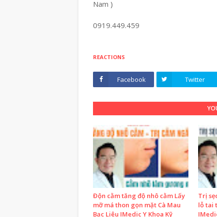
Nam )
0919.449.459
REACTIONS
Facebook
Twitter
YOU
Độn cằm tăng độ nhô cằm Lấy
Trị sẹ
mỡ má thon gọn mặt Cà Mau
lỗ tai
Bạc Liêu IMedic Y Khoa Kỹ
IMedi