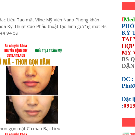
I
Med
Bạc Liêu Tạo mặt Vline Mỹ Viện Nano Phòng khám
PHÒ
hoa Kỹ Thuật Cao Phẫu thuật tạo hình gương mặt Bs
KỸ 
944 94 59
TAI
HỢP 
MỸ 
BS Q
ĐẶN
ĐC :
Phườ
Đặt 
:
0919
hon gọn mặt Cà mau Bạc Liêu