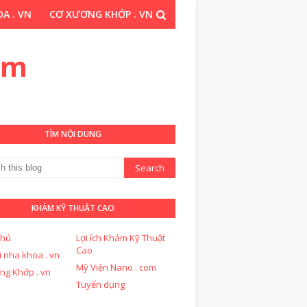
A . VN
CƠ XƯƠNG KHỚP . VN
THUẬT CAO . COM
om
TÌM NỘI DUNG
KHÁM KỸ THUẬT CAO
chủ
Lợi ích Khám Kỹ Thuật
Cao
i nha khoa . vn
Mỹ Viện Nano . com
ng Khớp . vn
Tuyển dụng