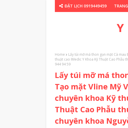
ĐẶT LỊCH 0919449459
TRANG
CHUYÊN GIA TH
Y
Home
Lấy túi mỡ má thon gọn mặt Cà mau 
thuật cao IMedic Y Khoa Kỹ Thuật Cao Phẫu 
944 94 59
Lấy túi mỡ má tho
Tạo mặt Vline Mỹ 
chuyên khoa Kỹ thu
Thuật Cao Phẫu th
chuyên khoa Nguyễ