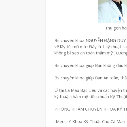
Thu gọn h
Bs chuyên khoa NGUYỄN ĐẶNG DUY c
về lấy túi mỡ má : Đây là 1 kỹ thuật c
không bị sẹo an toàn thẩm mỹ . Lượng
Bs chuyên khoa giúp Bạn không đau kh
Bs chuyên khoa giúp Bạn An toàn, th
Ở tại Cà Mau Bạc Liêu và các huyện th
kỹ thuật thẩm mỹ tiêu chuẩn Kỹ Thuậ
PHÒNG KHÁM CHUYÊN KHOA KỸ T
IMedic Y Khoa Kỹ Thuật Cao Cà Mau