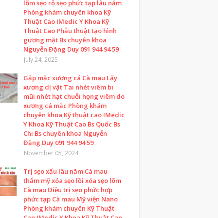
lõm sẹo rỗ sẹo phức tạp lâu năm
Phòng khám chuyên khoa Kỹ
Thuật Cao IMedic Y Khoa Kỹ
Thuật Cao Phẫu thuật tạo hình
gương mặt Bs chuyên khoa
Nguyễn Đặng Duy 091 944 94 59
July 24, 2025
Gắp mắc xương cá Cà mau Lấy
xương dị vật Tai nhét viêm bi
mũi nhét hạt chuỗi họng viêm do
xương cá mắc Phòng khám
chuyên khoa Kỹ thuật cao IMedic
Y Khoa Kỹ Thuật Cao Bs Quốc Bs
Chi Bs chuyên khoa Nguyễn
Đặng Duy 091 944 94 59
November 05, 2024
Trị sẹo xấu lâu năm Cà mau
thẩm mỹ xóa sẹo lồi xóa sẹo lõm
Cà mau Điều trị sẹo phức hợp
phức tạp Cà mau Mỹ viện Nano
Phòng khám chuyên Kỹ Thuật
Cao IMedic Y Khoa Kỹ Thuật Cao