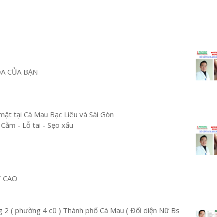
OA CỦA BẠN
mặt tại Cà Mau Bạc Liêu và Sài Gòn
 Cằm - Lỗ tai - Sẹo xấu
T CAO
2 ( phường 4 cũ ) Thành phố Cà Mau ( Đối diện Nữ Bs