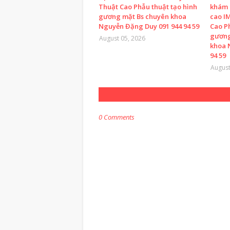
Thuật Cao Phẫu thuật tạo hình
khám 
gương mặt Bs chuyên khoa
cao I
Nguyễn Đặng Duy 091 944 94 59
Cao P
gương
August 05, 2026
khoa 
94 59
August
0 Comments