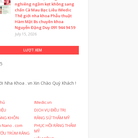
nghiêng ngầm kẹt không sang
chấn Cà Mau Bạc Liêu IMedic
Thế giới nha khoa Phẫu thuật
Hàm Mặt Bs chuyên khoa
Nguyễn Đặng Duy 091 944 94 59
July 15, 2026
LƯỢT XEM
75
ới Nha Khoa . vn
Xin Chào Quý Khách !
chủ
IMedic.vn
HIỆU
DỊCH VỤ ĐIỀU TRỊ
ĂNG KHÔN
RĂNG SỨ THẨM MỸ
n Nano . com
PHỤC HỒI RĂNG THẨM
MỸ
ƯỚU TRÙM RĂNG