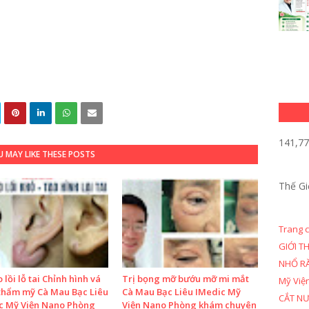
141,7
 MAY LIKE THESE POSTS
Thế Gi
Trang 
GIỚI T
NHỔ R
o lồi lỗ tai Chỉnh hình vá
Trị bọng mỡ bướu mỡ mi mắt
Mỹ Việ
 thẩm mỹ Cà Mau Bạc Liêu
Cà Mau Bạc Liêu IMedic Mỹ
CẮT N
c Mỹ Viện Nano Phòng
Viện Nano Phòng khám chuyên