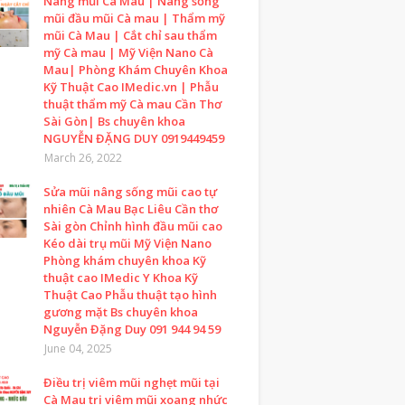
Nâng mũi Cà Mau | Nâng sống
mũi đầu mũi Cà mau | Thẩm mỹ
mũi Cà Mau | Cắt chỉ sau thẩm
mỹ Cà mau | Mỹ Viện Nano Cà
Mau| Phòng Khám Chuyên Khoa
Kỹ Thuật Cao IMedic.vn | Phẫu
thuật thẩm mỹ Cà mau Cần Thơ
Sài Gòn| Bs chuyên khoa
NGUYỄN ĐẶNG DUY 0919449459
March 26, 2022
Sửa mũi nâng sống mũi cao tự
nhiên Cà Mau Bạc Liêu Cần thơ
Sài gòn Chỉnh hình đầu mũi cao
Kéo dài trụ mũi Mỹ Viện Nano
Phòng khám chuyên khoa Kỹ
thuật cao IMedic Y Khoa Kỹ
Thuật Cao Phẫu thuật tạo hình
gương mặt Bs chuyên khoa
Nguyễn Đặng Duy 091 944 94 59
June 04, 2025
Điều trị viêm mũi nghẹt mũi tại
Cà Mau trị viêm mũi xoang nhức