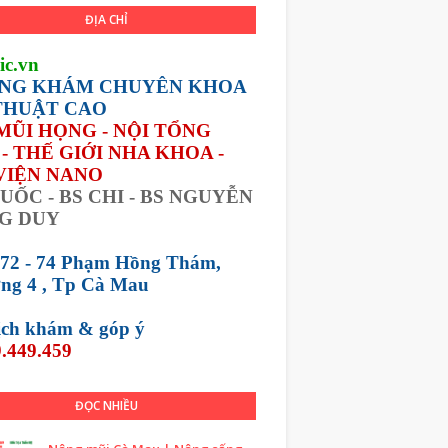
ĐỊA CHỈ
ic.vn
NG KHÁM CHUYÊN KHOA
THUẬT CAO
 MŨI HỌNG - NỘI TỔNG
- THẾ GIỚI NHA KHOA -
VIỆN NANO
UỐC - BS CHI - BS NGUYỄN
G DUY
 72 - 74 Phạm Hồng Thám,
ng 4 , Tp Cà Mau
lịch khám &
góp ý
.449.459
ĐỌC NHIỀU