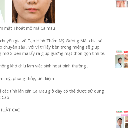
àm mặt Thoát mỡ má Cà mau
huyên gia về Tạo Hình Thẩm Mỹ Gương Mặt chia sẻ
ao chuyên sâu , với vị trí lấy bên trong miệng sẽ giúp
 mỡ 2 bên má lấy ra giúp gương mặt thon gọn tinh tế.
ông khó chịu làm việc sinh hoạt bình thường .
ẩm mỹ, phong thủy, tiết kiệm
ị các tỉnh lân cận Cà Mau giờ đây có thể được sử dụng
t Cao
HUẬT CAO