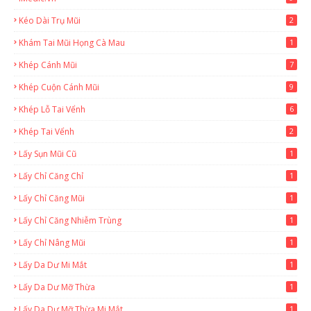
Kéo Dài Trụ Mũi
2
Khám Tai Mũi Họng Cà Mau
1
Khép Cánh Mũi
7
Khép Cuộn Cánh Mũi
9
Khép Lỗ Tai Vểnh
6
Khép Tai Vểnh
2
Lấy Sụn Mũi Cũ
1
Lấy Chỉ Căng Chỉ
1
Lấy Chỉ Căng Mũi
1
Lấy Chỉ Căng Nhiễm Trùng
1
Lấy Chỉ Nâng Mũi
1
Lấy Da Dư Mi Mắt
1
Lấy Da Dư Mỡ Thừa
1
Lấy Da Dư Mỡ Thừa Mi Mắt
1