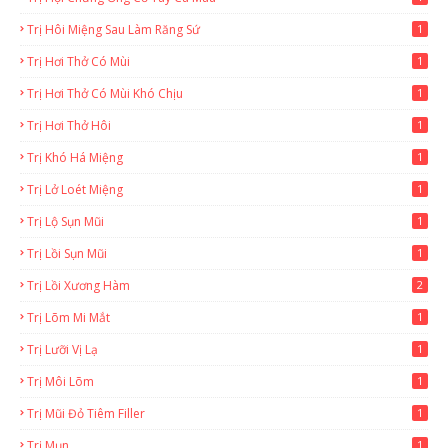
Trị Hôi Miệng Sau Làm Răng Sứ
1
Trị Hơi Thở Có Mùi
1
Trị Hơi Thở Có Mùi Khó Chịu
1
Trị Hơi Thở Hôi
1
Trị Khó Há Miệng
1
Trị Lở Loét Miệng
1
Trị Lộ Sụn Mũi
1
Trị Lồi Sụn Mũi
1
Trị Lồi Xương Hàm
2
Trị Lõm Mi Mắt
1
Trị Lưỡi Vị Lạ
1
Trị Môi Lõm
1
Trị Mũi Đỏ Tiêm Filler
1
Trị Mụn
1