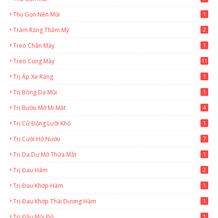
Thu Gọn Nền Mũi
1
Trám Răng Thẩm Mỹ
2
Treo Chân Mày
1
Treo Cung Mày
11
Trị Áp Xe Răng
1
Trị Bóng Da Mũi
1
Trị Bướu Mỡ Mi Mắt
4
Trị Cử Động Lưỡi Khó
1
Trị Cười Hở Nướu
7
Trị Da Dư Mỡ Thừa Mắt
1
Trị Đau Hàm
2
Trị Đau Khớp Hàm
1
Trị Đau Khớp Thái Dương Hàm
1
Trị Đầu Mũi Đỏ
1