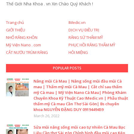
Thế Giới Nha Khoa . vn
Xin Chào Quý Khách !
Trang chủ
IMedic.vn
GIỚI THIỆU
DỊCH VỤ ĐIỀU TRỊ
NHỔ RĂNG KHÔN
RĂNG SỨ THẨM MỸ
Mỹ Viện Nano . com
PHỤC HỒI RĂNG THẨM MỸ
CẮT NƯỚU TRÙM RĂNG
HÔI MIỆNG
POPULAR POSTS
Nâng mũi Cà Mau | Nâng sống mũi đầu mũi Cà
mau | Thẩm mỹ mũi Cà Mau | Cắt chỉ sau thẩm
mỹ Cà mau | Mỹ Viện Nano Cà Mau| Phòng Khám
Chuyên Khoa Kỹ Thuật Cao IMedic.vn | Phẫu thuật
thẩm mỹ Cà mau Cần Thơ Sài Gòn| Bs chuyên
khoa NGUYỄN ĐẶNG DUY 0919449459
March 26, 2022
Sửa mũi nâng sống mũi cao tự nhiên Cà Mau Bạc
Liêu Cần thơ Sài gòn Chỉnh hình đầu mũi cao Kéo