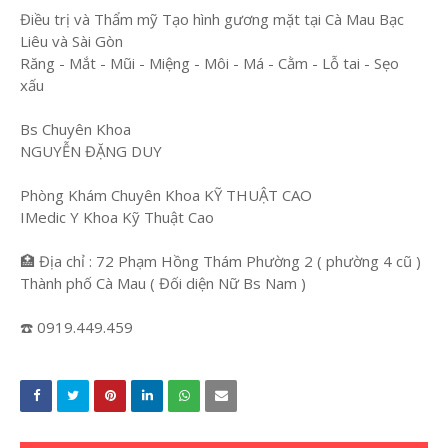
Điều trị và Thẩm mỹ Tạo hình gương mặt tại Cà Mau Bạc
Liêu và Sài Gòn
Răng - Mắt - Mũi - Miệng - Môi - Má - Cằm - Lỗ tai - Sẹo
xấu
Bs Chuyên Khoa
NGUYỄN ĐẶNG DUY
Phòng Khám Chuyên Khoa KỸ THUẬT CAO
IMedic Y Khoa Kỹ Thuật Cao
🏥 Địa chỉ : 72 Phạm Hồng Thám Phường 2 ( phường 4 cũ )
Thành phố Cà Mau ( Đối diện Nữ Bs Nam )
☎️ 0919.449.459