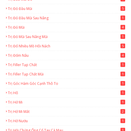
Trị Đỏ Đầu Mũi
5
Trị Đỏ Đầu Mũi Sau Nâng
1
Trị Đỏ Mũi
4
Trị Đỏ Mũi Sau Nâng Mũi
1
Trị Đổ Nhiều Mồ Hôi Nách
5
Trị Đốm Nâu
4
Trị Filler Tạp Chất
1
Trị Filler Tạp Chất Mũi
1
Trị Góc Hàm Góc Cạnh Thô To
1
Trị Hô
1
Trị Hở Mi
1
Trị Hở Mi Mắt
2
Trị Hở Nướu
1
Trị Hội Chứng Ống Cổ Tay Cà Mau
1