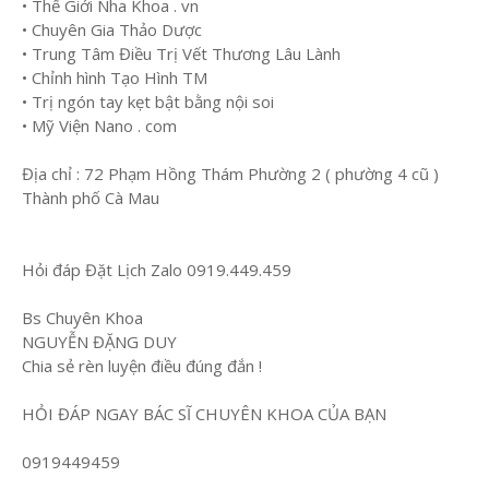
• Thế Giới Nha Khoa . vn
• Chuyên Gia Thảo Dược
• Trung Tâm Điều Trị Vết Thương Lâu Lành
• Chỉnh hình Tạo Hình TM
• Trị ngón tay kẹt bật bằng nội soi
• Mỹ Viện Nano . com
Địa chỉ : 72 Phạm Hồng Thám Phường 2 ( phường 4 cũ )
Thành phố Cà Mau
Hỏi đáp Đặt Lịch Zalo 0919.449.459
Bs Chuyên Khoa
NGUYỄN ĐẶNG DUY
Chia sẻ rèn luyện điều đúng đắn !
HỎI ĐÁP NGAY BÁC SĨ CHUYÊN KHOA CỦA BẠN
0919449459