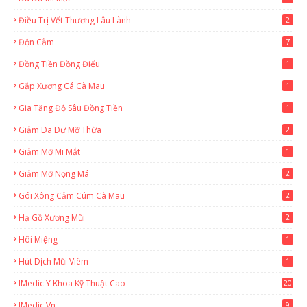
Điều Trị Vết Thương Lâu Lành
2
Độn Cằm
7
Đồng Tiền Đồng Điếu
1
Gắp Xương Cá Cà Mau
1
Gia Tăng Độ Sâu Đồng Tiền
1
Giảm Da Dư Mỡ Thừa
2
Giảm Mỡ Mi Mắt
1
Giảm Mỡ Nọng Má
2
Gói Xông Cảm Cúm Cà Mau
2
Hạ Gồ Xương Mũi
2
Hôi Miệng
1
Hút Dịch Mũi Viêm
1
IMedic Y Khoa Kỹ Thuật Cao
20
2
IMedic.vn
9