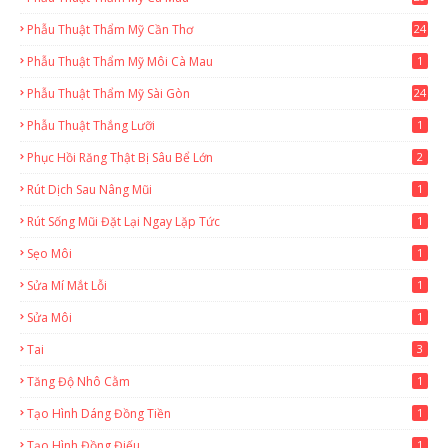
2
Phẫu Thuật Thẩm Mỹ Cần Thơ
24
9
Phẫu Thuật Thẩm Mỹ Môi Cà Mau
1
Phẫu Thuật Thẩm Mỹ Sài Gòn
24
1
Phẫu Thuật Thắng Lưỡi
1
Phục Hồi Răng Thật Bị Sâu Bể Lớn
2
Rút Dịch Sau Nâng Mũi
1
Rút Sống Mũi Đặt Lại Ngay Lặp Tức
1
Sẹo Môi
1
Sửa Mí Mắt Lỗi
1
Sửa Môi
1
Tai
3
Tăng Độ Nhô Cằm
1
Tạo Hình Dáng Đồng Tiền
1
Tạo Hình Đồng Điếu
1