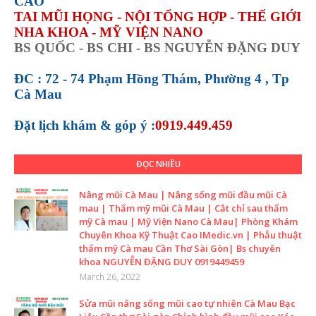
CAO
TAI MŨI HỌNG - NỘI TỔNG HỢP - THẾ GIỚI
NHA KHOA - MỸ VIỆN NANO
BS QUỐC - BS CHI - BS NGUYỄN ĐẶNG DUY
ĐC : 72 - 74 Phạm Hồng Thám, Phường 4 , Tp
Cà Mau
Đặt lịch khám &
góp ý :
0919.449.459
ĐỌC NHIỀU
Nâng mũi Cà Mau | Nâng sống mũi đầu mũi Cà
mau | Thẩm mỹ mũi Cà Mau | Cắt chỉ sau thẩm
mỹ Cà mau | Mỹ Viện Nano Cà Mau| Phòng Khám
Chuyên Khoa Kỹ Thuật Cao IMedic.vn | Phẫu thuật
thẩm mỹ Cà mau Cần Thơ Sài Gòn| Bs chuyên
khoa NGUYỄN ĐẶNG DUY 0919449459
March 26, 2022
Sửa mũi nâng sống mũi cao tự nhiên Cà Mau Bạc