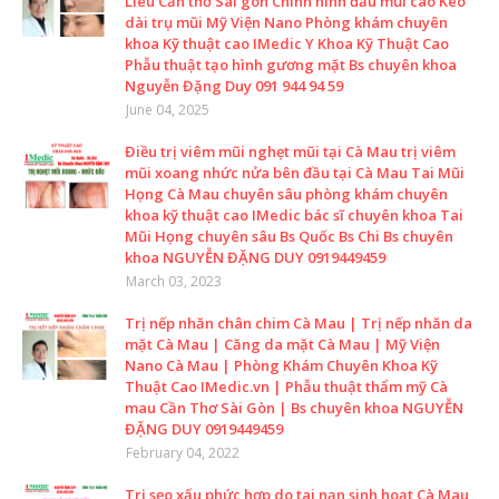
Liêu Cần thơ Sài gòn Chỉnh hình đầu mũi cao Kéo
dài trụ mũi Mỹ Viện Nano Phòng khám chuyên
khoa Kỹ thuật cao IMedic Y Khoa Kỹ Thuật Cao
Phẫu thuật tạo hình gương mặt Bs chuyên khoa
Nguyễn Đặng Duy 091 944 94 59
June 04, 2025
Điều trị viêm mũi nghẹt mũi tại Cà Mau trị viêm
mũi xoang nhức nửa bên đầu tại Cà Mau Tai Mũi
Họng Cà Mau chuyên sâu phòng khám chuyên
khoa kỹ thuật cao IMedic bác sĩ chuyên khoa Tai
Mũi Họng chuyên sâu Bs Quốc Bs Chi Bs chuyên
khoa NGUYỄN ĐẶNG DUY 0919449459
March 03, 2023
Trị nếp nhăn chân chim Cà Mau | Trị nếp nhăn da
mặt Cà Mau | Căng da mặt Cà Mau | Mỹ Viện
Nano Cà Mau | Phòng Khám Chuyên Khoa Kỹ
Thuật Cao IMedic.vn | Phẫu thuật thẩm mỹ Cà
mau Cần Thơ Sài Gòn | Bs chuyên khoa NGUYỄN
ĐẶNG DUY 0919449459
February 04, 2022
Trị sẹo xấu phức hợp do tai nạn sinh hoạt Cà Mau