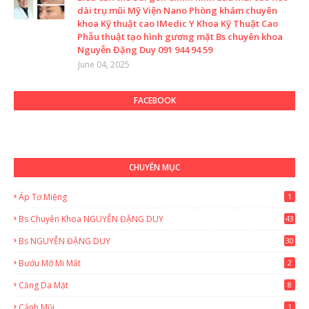
dài trụ mũi Mỹ Viện Nano Phòng khám chuyên
khoa Kỹ thuật cao IMedic Y Khoa Kỹ Thuật Cao
Phẫu thuật tạo hình gương mặt Bs chuyên khoa
Nguyễn Đặng Duy 091 944 94 59
June 04, 2025
FACEBOOK
CHUYÊN MỤC
Áp Tơ Miệng
1
Bs Chuyên Khoa NGUYỄN ĐẶNG DUY
43
0
Bs NGUYỄN ĐẶNG DUY
30
Bướu Mỡ Mi Mắt
2
Căng Da Mặt
8
Cánh Mũi
1