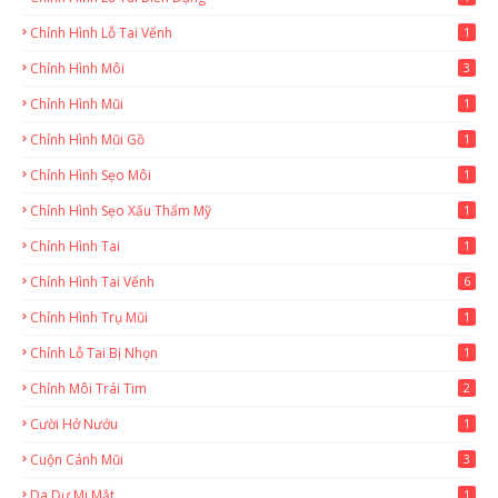
Chỉnh Hình Lỗ Tai Vểnh
1
Chỉnh Hình Môi
3
Chỉnh Hình Mũi
1
Chỉnh Hình Mũi Gồ
1
Chỉnh Hình Sẹo Môi
1
Chỉnh Hình Sẹo Xấu Thẩm Mỹ
1
Chỉnh Hình Tai
1
Chỉnh Hình Tai Vểnh
6
Chỉnh Hình Trụ Mũi
1
Chỉnh Lỗ Tai Bị Nhọn
1
Chỉnh Môi Trái Tim
2
Cười Hở Nướu
1
Cuộn Cánh Mũi
3
Da Dư Mi Mắt
1