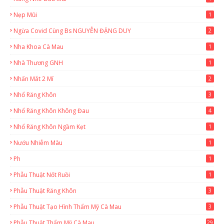
Nẹp Mũi
1
Ngừa Covid Cùng Bs NGUYỄN ĐẶNG DUY
2
Nha Khoa Cà Mau
1
Nhà Thương GNH
1
Nhấn Mắt 2 Mí
2
Nhổ Răng Khôn
3
Nhổ Răng Khôn Không Đau
4
Nhổ Răng Khôn Ngầm Kẹt
1
Nướu Nhiễm Màu
1
Ph
1
Phẫu Thuật Nốt Ruồi
1
Phẫu Thuật Răng Khôn
3
Phẫu Thuật Tạo Hình Thẩm Mỹ Cà Mau
3
Phẫu Thuật Thẩm Mỹ Cà Mau
29