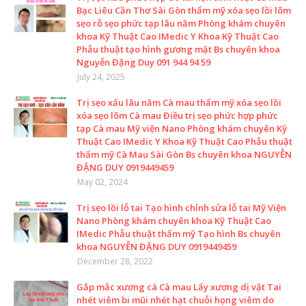
Bạc Liêu Cần Thơ Sài Gòn thẩm mỹ xóa sẹo lồi lõm
sẹo rỗ sẹo phức tạp lâu năm Phòng khám chuyên
khoa Kỹ Thuật Cao IMedic Y Khoa Kỹ Thuật Cao
Phẫu thuật tạo hình gương mặt Bs chuyên khoa
Nguyễn Đặng Duy 091 944 94 59
July 24, 2025
Trị sẹo xấu lâu năm Cà mau thẩm mỹ xóa sẹo lồi
xóa sẹo lõm Cà mau Điều trị sẹo phức hợp phức
tạp Cà mau Mỹ viện Nano Phòng khám chuyên Kỹ
Thuật Cao IMedic Y Khoa Kỹ Thuật Cao Phẫu thuật
thẩm mỹ Cà Mau Sài Gòn Bs chuyên khoa NGUYỄN
ĐẶNG DUY 0919449459
May 02, 2024
Trị sẹo lồi lỗ tai Tạo hình chỉnh sửa lỗ tai Mỹ Viện
Nano Phòng khám chuyên khoa Kỹ Thuật Cao
IMedic Phẫu thuật thẩm mỹ Tạo hình Bs chuyên
khoa NGUYỄN ĐẶNG DUY 0919449459
December 28, 2022
Gắp mắc xương cá Cà mau Lấy xương dị vật Tai
nhét viêm bi mũi nhét hạt chuỗi họng viêm do