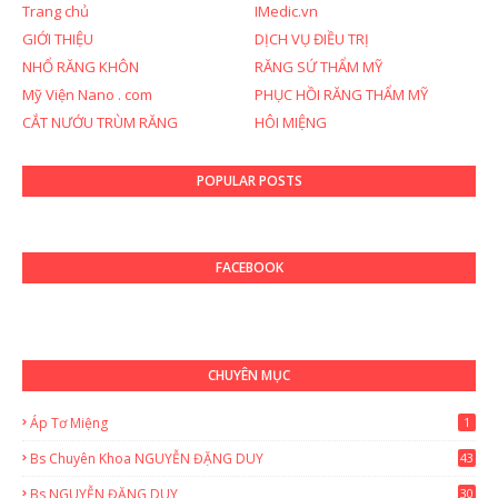
Trang chủ
IMedic.vn
GIỚI THIỆU
DỊCH VỤ ĐIỀU TRỊ
NHỔ RĂNG KHÔN
RĂNG SỨ THẨM MỸ
Mỹ Viện Nano . com
PHỤC HỒI RĂNG THẨM MỸ
CẮT NƯỚU TRÙM RĂNG
HÔI MIỆNG
POPULAR POSTS
FACEBOOK
CHUYÊN MỤC
Áp Tơ Miệng
1
Bs Chuyên Khoa NGUYỄN ĐẶNG DUY
43
0
Bs NGUYỄN ĐẶNG DUY
30