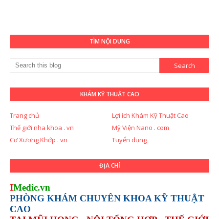
TÌM NỘI DUNG
KHÁM KỸ THUẬT CAO
Trang chủ
Lợi ích Khám Kỹ Thuật Cao
Thế giới nha khoa . vn
Mỹ Viện Nano . com
Cơ Xương Khớp . vn
Tuyển dụng
ĐỊA CHỈ
I
Medic.vn
PHÒNG KHÁM CHUYÊN KHOA KỸ THUẬT
CAO