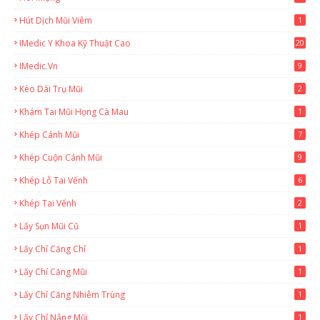
Hút Dịch Mũi Viêm
1
IMedic Y Khoa Kỹ Thuật Cao
20
2
IMedic.vn
9
Kéo Dài Trụ Mũi
2
Khám Tai Mũi Họng Cà Mau
1
Khép Cánh Mũi
7
Khép Cuộn Cánh Mũi
9
Khép Lỗ Tai Vểnh
6
Khép Tai Vểnh
2
Lấy Sụn Mũi Cũ
1
Lấy Chỉ Căng Chỉ
1
Lấy Chỉ Căng Mũi
1
Lấy Chỉ Căng Nhiễm Trùng
1
Lấy Chỉ Nâng Mũi
1