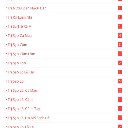
Trị Nướu Viền Nướu Đen
1
Trị Rò Luân Nhĩ
1
Trị Sa Trễ Xệ Mi
1
Trị Sẹo Cà Mau
6
Trị Sẹo Cằm
3
Trị Sẹo Cằm Lõm
1
Trị Sẹo Khó
2
Trị Sẹo Lộ Lỗ Tai
1
Trị Sẹo Lồi
22
Trị Sẹo Lồi Cà Mau
2
Trị Sẹo Lồi Cằm
1
Trị Sẹo Lồi Cánh Tay
1
Trị Sẹo Lồi Do Mổ Sanh Đẻ
1
Trị Sẹo Lồi Lỗ Tai
2