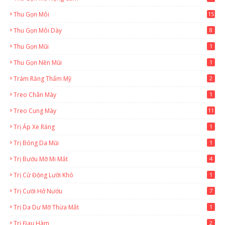
Thu Gọn Môi
15
Thu Gọn Môi Dày
8
Thu Gọn Mũi
1
Thu Gọn Nền Mũi
1
Trám Răng Thẩm Mỹ
2
Treo Chân Mày
1
Treo Cung Mày
11
Trị Áp Xe Răng
1
Trị Bóng Da Mũi
1
Trị Bướu Mỡ Mi Mắt
4
Trị Cử Động Lưỡi Khó
1
Trị Cười Hở Nướu
7
Trị Da Dư Mỡ Thừa Mắt
1
Trị Đau Hàm
2