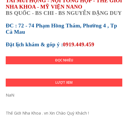
TAI MŨI HỌNG - NỘI TỔNG HỢP - THẾ GIỚI
NHA KHOA - MỸ VIỆN NANO
BS QUỐC - BS CHI - BS NGUYỄN ĐẶNG DUY
ĐC : 72 - 74 Phạm Hồng Thám, Phường 4 , Tp
Cà Mau
Đặt lịch khám &
góp ý :
0919.449.459
ĐỌC NHIỀU
LƯỢT XEM
NaN
Thế Giới Nha Khoa . vn
Xin Chào Quý Khách !