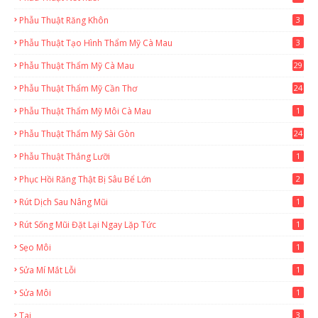
Phẫu Thuật Răng Khôn
3
Phẫu Thuật Tạo Hình Thẩm Mỹ Cà Mau
3
Phẫu Thuật Thẩm Mỹ Cà Mau
29
2
Phẫu Thuật Thẩm Mỹ Cần Thơ
24
9
Phẫu Thuật Thẩm Mỹ Môi Cà Mau
1
Phẫu Thuật Thẩm Mỹ Sài Gòn
24
1
Phẫu Thuật Thắng Lưỡi
1
Phục Hồi Răng Thật Bị Sâu Bể Lớn
2
Rút Dịch Sau Nâng Mũi
1
Rút Sống Mũi Đặt Lại Ngay Lặp Tức
1
Sẹo Môi
1
Sửa Mí Mắt Lỗi
1
Sửa Môi
1
Tai
3