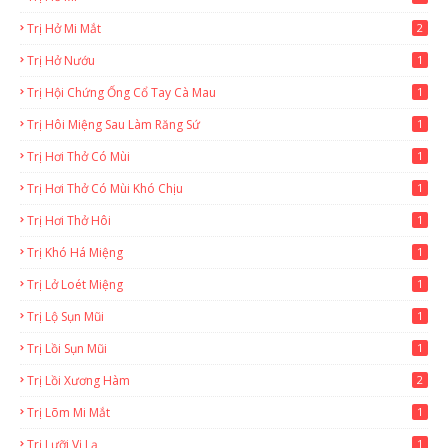
Trị Hở Mi Mắt
2
Trị Hở Nướu
1
Trị Hội Chứng Ống Cổ Tay Cà Mau
1
Trị Hôi Miệng Sau Làm Răng Sứ
1
Trị Hơi Thở Có Mùi
1
Trị Hơi Thở Có Mùi Khó Chịu
1
Trị Hơi Thở Hôi
1
Trị Khó Há Miệng
1
Trị Lở Loét Miệng
1
Trị Lộ Sụn Mũi
1
Trị Lồi Sụn Mũi
1
Trị Lồi Xương Hàm
2
Trị Lõm Mi Mắt
1
Trị Lưỡi Vị Lạ
1