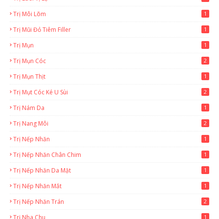
Trị Môi Lõm
1
Trị Mũi Đỏ Tiêm Filler
1
Trị Mụn
1
Trị Mụn Cóc
2
Trị Mụn Thịt
1
Trị Mụt Cóc Ké U Sùi
2
Trị Nám Da
1
Trị Nang Môi
2
Trị Nếp Nhăn
1
Trị Nếp Nhăn Chân Chim
1
Trị Nếp Nhăn Da Mặt
1
Trị Nếp Nhăn Mắt
1
Trị Nếp Nhăn Trán
2
Trị Nha Chu
1