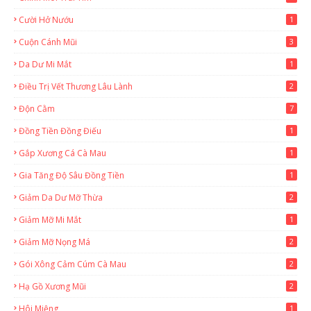
Cười Hở Nướu
1
Cuộn Cánh Mũi
3
Da Dư Mi Mắt
1
Điều Trị Vết Thương Lâu Lành
2
Độn Cằm
7
Đồng Tiền Đồng Điếu
1
Gắp Xương Cá Cà Mau
1
Gia Tăng Độ Sâu Đồng Tiền
1
Giảm Da Dư Mỡ Thừa
2
Giảm Mỡ Mi Mắt
1
Giảm Mỡ Nọng Má
2
Gói Xông Cảm Cúm Cà Mau
2
Hạ Gồ Xương Mũi
2
Hôi Miệng
1