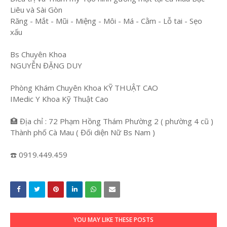
Liêu và Sài Gòn
Răng - Mắt - Mũi - Miệng - Môi - Má - Cằm - Lỗ tai - Sẹo
xấu
Bs Chuyên Khoa
NGUYỄN ĐẶNG DUY
Phòng Khám Chuyên Khoa KỸ THUẬT CAO
IMedic Y Khoa Kỹ Thuật Cao
🏥 Địa chỉ : 72 Phạm Hồng Thám Phường 2 ( phường 4 cũ )
Thành phố Cà Mau ( Đối diện Nữ Bs Nam )
☎️ 0919.449.459
YOU MAY LIKE THESE POSTS