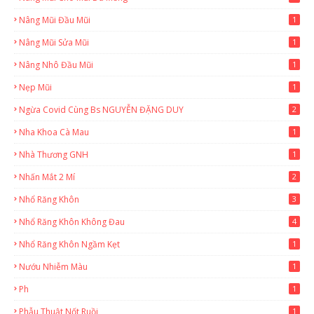
Nâng Mũi Đầu Mũi
1
Nâng Mũi Sửa Mũi
1
Nâng Nhô Đầu Mũi
1
Nẹp Mũi
1
Ngừa Covid Cùng Bs NGUYỄN ĐẶNG DUY
2
Nha Khoa Cà Mau
1
Nhà Thương GNH
1
Nhấn Mắt 2 Mí
2
Nhổ Răng Khôn
3
Nhổ Răng Khôn Không Đau
4
Nhổ Răng Khôn Ngầm Kẹt
1
Nướu Nhiễm Màu
1
Ph
1
Phẫu Thuật Nốt Ruồi
1