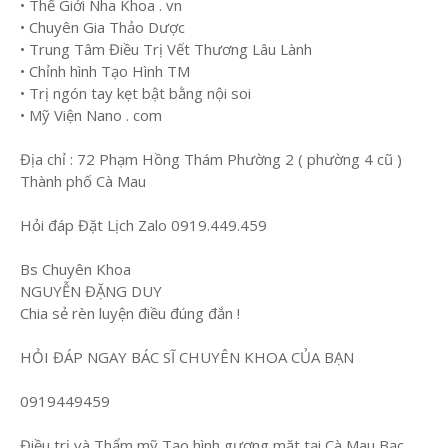
• Thế Giới Nha Khoa . vn
• Chuyên Gia Thảo Dược
• Trung Tâm Điều Trị Vết Thương Lâu Lành
• Chỉnh hình Tạo Hình TM
• Trị ngón tay kẹt bật bằng nội soi
• Mỹ Viện Nano . com
Địa chỉ : 72 Phạm Hồng Thám Phường 2 ( phường 4 cũ )
Thành phố Cà Mau
Hỏi đáp Đặt Lịch Zalo 0919.449.459
Bs Chuyên Khoa
NGUYỄN ĐẶNG DUY
Chia sẻ rèn luyện điều đúng đắn !
HỎI ĐÁP NGAY BÁC SĨ CHUYÊN KHOA CỦA BẠN
0919449459
Điều trị và Thẩm mỹ Tạo hình gương mặt tại Cà Mau Bạc