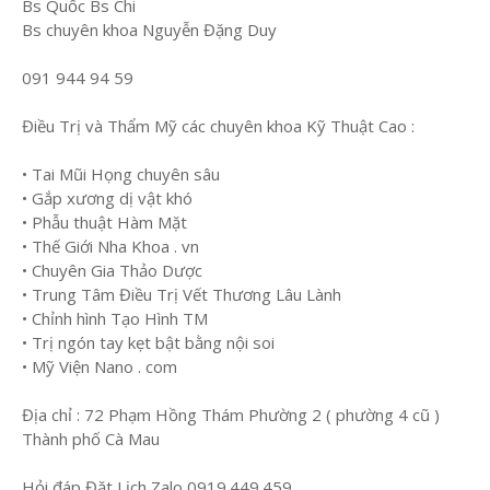
Bs Quốc Bs Chi
Bs chuyên khoa Nguyễn Đặng Duy
091 944 94 59
Điều Trị và Thẩm Mỹ các chuyên khoa Kỹ Thuật Cao :
• Tai Mũi Họng chuyên sâu
• Gắp xương dị vật khó
• Phẫu thuật Hàm Mặt
• Thế Giới Nha Khoa . vn
• Chuyên Gia Thảo Dược
• Trung Tâm Điều Trị Vết Thương Lâu Lành
• Chỉnh hình Tạo Hình TM
• Trị ngón tay kẹt bật bằng nội soi
• Mỹ Viện Nano . com
Địa chỉ : 72 Phạm Hồng Thám Phường 2 ( phường 4 cũ )
Thành phố Cà Mau
Hỏi đáp Đặt Lịch Zalo 0919.449.459