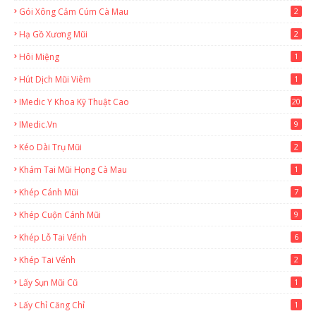
Gói Xông Cảm Cúm Cà Mau
2
Hạ Gồ Xương Mũi
2
Hôi Miệng
1
Hút Dịch Mũi Viêm
1
IMedic Y Khoa Kỹ Thuật Cao
20
2
IMedic.vn
9
Kéo Dài Trụ Mũi
2
Khám Tai Mũi Họng Cà Mau
1
Khép Cánh Mũi
7
Khép Cuộn Cánh Mũi
9
Khép Lỗ Tai Vểnh
6
Khép Tai Vểnh
2
Lấy Sụn Mũi Cũ
1
Lấy Chỉ Căng Chỉ
1