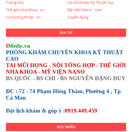
Trang chủ
Lợi ích Khám Kỹ Thuật Cao
Thế giới nha khoa . vn
Mỹ Viện Nano . com
Cơ Xương Khớp . vn
Tuyển dụng
ĐỊA CHỈ
I
Medic.vn
PHÒNG KHÁM CHUYÊN KHOA KỸ THUẬT
CAO
TAI MŨI HỌNG - NỘI TỔNG HỢP - THẾ GIỚI
NHA KHOA - MỸ VIỆN NANO
BS QUỐC - BS CHI - BS NGUYỄN ĐẶNG DUY
ĐC : 72 - 74 Phạm Hồng Thám, Phường 4 , Tp
Cà Mau
Đặt lịch khám &
góp ý :
0919.449.459
ĐỌC NHIỀU