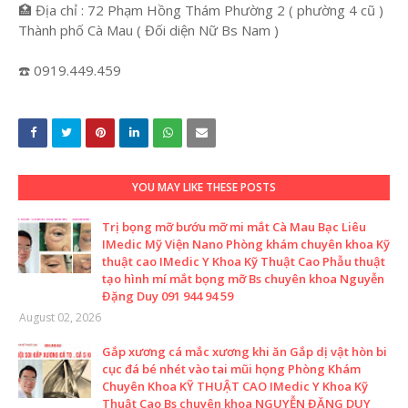
🏥 Địa chỉ : 72 Phạm Hồng Thám Phường 2 ( phường 4 cũ )
Thành phố Cà Mau ( Đối diện Nữ Bs Nam )
☎️ 0919.449.459
YOU MAY LIKE THESE POSTS
Trị bọng mỡ bướu mỡ mi mắt Cà Mau Bạc Liêu
IMedic Mỹ Viện Nano Phòng khám chuyên khoa Kỹ
thuật cao IMedic Y Khoa Kỹ Thuật Cao Phẫu thuật
tạo hình mí mắt bọng mỡ Bs chuyên khoa Nguyễn
Đặng Duy 091 944 94 59
August 02, 2026
Gắp xương cá mắc xương khi ăn Gắp dị vật hòn bi
cục đá bé nhét vào tai mũi họng Phòng Khám
Chuyên Khoa KỸ THUẬT CAO IMedic Y Khoa Kỹ
Thuật Cao Bs chuyên khoa NGUYỄN ĐẶNG DUY