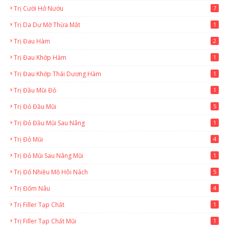
Trị Cười Hở Nướu
7
Trị Da Dư Mỡ Thừa Mắt
1
Trị Đau Hàm
2
Trị Đau Khớp Hàm
1
Trị Đau Khớp Thái Dương Hàm
1
Trị Đầu Mũi Đỏ
1
Trị Đỏ Đầu Mũi
5
Trị Đỏ Đầu Mũi Sau Nâng
1
Trị Đỏ Mũi
4
Trị Đỏ Mũi Sau Nâng Mũi
1
Trị Đổ Nhiều Mồ Hôi Nách
5
Trị Đốm Nâu
4
Trị Filler Tạp Chất
1
Trị Filler Tạp Chất Mũi
1