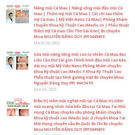
Nâng mũi Cà Mau | Nâng sống mũi đầu mũi Cà
mau | Thẩm mỹ mũi Cà Mau | Cắt chỉ sau thẩm
mỹ Cà mau | Mỹ Viện Nano Cà Mau| Phòng Khám
Chuyên Khoa Kỹ Thuật Cao IMedic.vn | Phẫu thuật
thẩm mỹ Cà mau Cần Thơ Sài Gòn| Bs chuyên
khoa NGUYỄN ĐẶNG DUY 0919449459
March 26, 2022
Sửa mũi nâng sống mũi cao tự nhiên Cà Mau Bạc
Liêu Cần thơ Sài gòn Chỉnh hình đầu mũi cao Kéo
dài trụ mũi Mỹ Viện Nano Phòng khám chuyên
khoa Kỹ thuật cao IMedic Y Khoa Kỹ Thuật Cao
Phẫu thuật tạo hình gương mặt Bs chuyên khoa
Nguyễn Đặng Duy 091 944 94 59
June 04, 2025
Điều trị viêm mũi nghẹt mũi tại Cà Mau trị viêm
mũi xoang nhức nửa bên đầu tại Cà Mau Tai Mũi
Họng Cà Mau chuyên sâu phòng khám chuyên
khoa kỹ thuật cao IMedic bác sĩ chuyên khoa Tai
Mũi Họng chuyên sâu Bs Quốc Bs Chi Bs chuyên
khoa NGUYỄN ĐẶNG DUY 0919449459