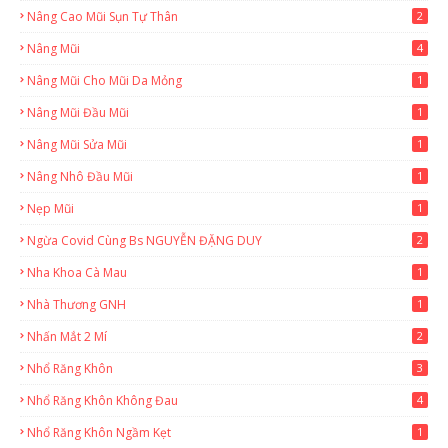
Nâng Cao Mũi Sụn Tự Thân
2
Nâng Mũi
4
Nâng Mũi Cho Mũi Da Mỏng
1
Nâng Mũi Đầu Mũi
1
Nâng Mũi Sửa Mũi
1
Nâng Nhô Đầu Mũi
1
Nẹp Mũi
1
Ngừa Covid Cùng Bs NGUYỄN ĐẶNG DUY
2
Nha Khoa Cà Mau
1
Nhà Thương GNH
1
Nhấn Mắt 2 Mí
2
Nhổ Răng Khôn
3
Nhổ Răng Khôn Không Đau
4
Nhổ Răng Khôn Ngầm Kẹt
1