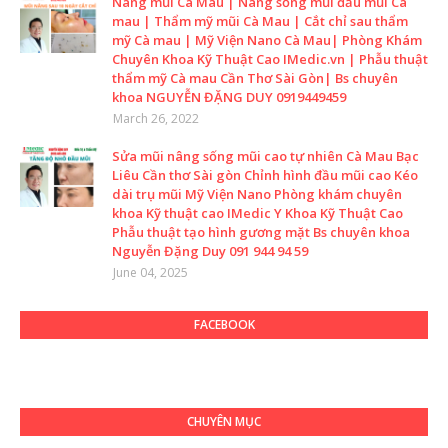
Nâng mũi Cà Mau | Nâng sống mũi đầu mũi Cà
mau | Thẩm mỹ mũi Cà Mau | Cắt chỉ sau thẩm
mỹ Cà mau | Mỹ Viện Nano Cà Mau| Phòng Khám
Chuyên Khoa Kỹ Thuật Cao IMedic.vn | Phẫu thuật
thẩm mỹ Cà mau Cần Thơ Sài Gòn| Bs chuyên
khoa NGUYỄN ĐẶNG DUY 0919449459
March 26, 2022
Sửa mũi nâng sống mũi cao tự nhiên Cà Mau Bạc
Liêu Cần thơ Sài gòn Chỉnh hình đầu mũi cao Kéo
dài trụ mũi Mỹ Viện Nano Phòng khám chuyên
khoa Kỹ thuật cao IMedic Y Khoa Kỹ Thuật Cao
Phẫu thuật tạo hình gương mặt Bs chuyên khoa
Nguyễn Đặng Duy 091 944 94 59
June 04, 2025
FACEBOOK
CHUYÊN MỤC