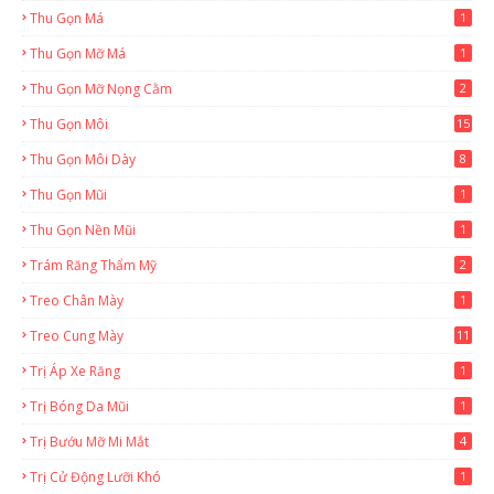
Thu Gọn Má
1
Thu Gọn Mỡ Má
1
Thu Gọn Mỡ Nọng Cằm
2
Thu Gọn Môi
15
Thu Gọn Môi Dày
8
Thu Gọn Mũi
1
Thu Gọn Nền Mũi
1
Trám Răng Thẩm Mỹ
2
Treo Chân Mày
1
Treo Cung Mày
11
Trị Áp Xe Răng
1
Trị Bóng Da Mũi
1
Trị Bướu Mỡ Mi Mắt
4
Trị Cử Động Lưỡi Khó
1