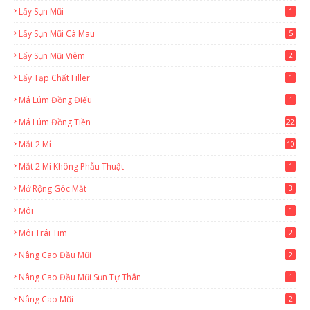
Lấy Sụn Mũi
1
Lấy Sụn Mũi Cà Mau
5
Lấy Sụn Mũi Viêm
2
Lấy Tạp Chất Filler
1
Má Lúm Đồng Điếu
1
Má Lúm Đồng Tiền
22
Mắt 2 Mí
10
Mắt 2 Mí Không Phẫu Thuật
1
Mở Rộng Góc Mắt
3
Môi
1
Môi Trái Tim
2
Nâng Cao Đầu Mũi
2
Nâng Cao Đầu Mũi Sụn Tự Thân
1
Nâng Cao Mũi
2