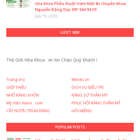
nha khoa Phẫu thuật Hàm Mặt Bs chuyên khoa
Nguyễn Đặng Duy 091 944 94 59
July 15, 2026
LƯỢT XEM
Thế Giới Nha Khoa . vn
Xin Chào Quý Khách !
Trang chủ
IMedic.vn
GIỚI THIỆU
DỊCH VỤ ĐIỀU TRỊ
NHỔ RĂNG KHÔN
RĂNG SỨ THẨM MỸ
Mỹ Viện Nano . com
PHỤC HỒI RĂNG THẨM MỸ
CẮT NƯỚU TRÙM RĂNG
HÔI MIỆNG
POPULAR POSTS