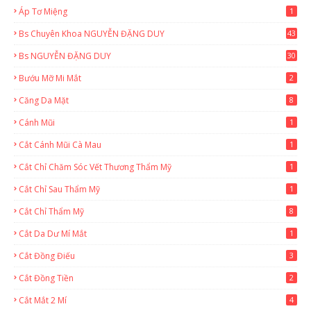
Áp Tơ Miệng
1
Bs Chuyên Khoa NGUYỄN ĐẶNG DUY
43
0
Bs NGUYỄN ĐẶNG DUY
30
Bướu Mỡ Mi Mắt
2
Căng Da Mặt
8
Cánh Mũi
1
Cắt Cánh Mũi Cà Mau
1
Cắt Chỉ Chăm Sóc Vết Thương Thẩm Mỹ
1
Cắt Chỉ Sau Thẩm Mỹ
1
Cắt Chỉ Thẩm Mỹ
8
Cắt Da Dư Mí Mắt
1
Cắt Đồng Điếu
3
Cắt Đồng Tiền
2
Cắt Mắt 2 Mí
4