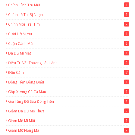
Chỉnh Hình Trụ Mũi
1
Chỉnh Lỗ Tai Bị Nhọn
1
Chỉnh Môi Trái Tim
2
Cười Hở Nướu
1
Cuộn Cánh Mũi
3
Da Dư Mi Mắt
1
Điều Trị Vết Thương Lâu Lành
2
Độn Cằm
7
Đồng Tiền Đồng Điếu
1
Gắp Xương Cá Cà Mau
1
Gia Tăng Độ Sâu Đồng Tiền
1
Giảm Da Dư Mỡ Thừa
2
Giảm Mỡ Mi Mắt
1
Giảm Mỡ Nọng Má
2