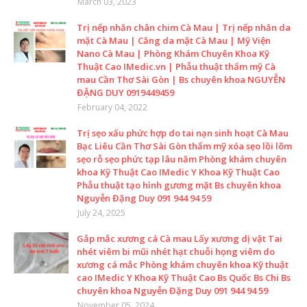
March 03, 2023
Trị nếp nhăn chân chim Cà Mau | Trị nếp nhăn da
mặt Cà Mau | Căng da mặt Cà Mau | Mỹ Viện
Nano Cà Mau | Phòng Khám Chuyên Khoa Kỹ
Thuật Cao IMedic.vn | Phẫu thuật thẩm mỹ Cà
mau Cần Thơ Sài Gòn | Bs chuyên khoa NGUYỄN
ĐẶNG DUY 0919449459
February 04, 2022
Trị sẹo xấu phức hợp do tai nạn sinh hoạt Cà Mau
Bạc Liêu Cần Thơ Sài Gòn thẩm mỹ xóa sẹo lồi lõm
sẹo rỗ sẹo phức tạp lâu năm Phòng khám chuyên
khoa Kỹ Thuật Cao IMedic Y Khoa Kỹ Thuật Cao
Phẫu thuật tạo hình gương mặt Bs chuyên khoa
Nguyễn Đặng Duy 091 944 94 59
July 24, 2025
Gắp mắc xương cá Cà mau Lấy xương dị vật Tai
nhét viêm bi mũi nhét hạt chuỗi họng viêm do
xương cá mắc Phòng khám chuyên khoa Kỹ thuật
cao IMedic Y Khoa Kỹ Thuật Cao Bs Quốc Bs Chi Bs
chuyên khoa Nguyễn Đặng Duy 091 944 94 59
November 05, 2024