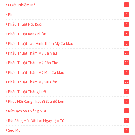
Nướu Nhiễm Màu
1
Ph
1
Phẫu Thuật Nốt Ruồi
1
Phẫu Thuật Răng Khôn
3
Phẫu Thuật Tạo Hình Thẩm Mỹ Cà Mau
3
Phẫu Thuật Thẩm Mỹ Cà Mau
29
2
Phẫu Thuật Thẩm Mỹ Cần Thơ
24
9
Phẫu Thuật Thẩm Mỹ Môi Cà Mau
1
Phẫu Thuật Thẩm Mỹ Sài Gòn
24
1
Phẫu Thuật Thắng Lưỡi
1
Phục Hồi Răng Thật Bị Sâu Bể Lớn
2
Rút Dịch Sau Nâng Mũi
1
Rút Sống Mũi Đặt Lại Ngay Lặp Tức
1
Sẹo Môi
1