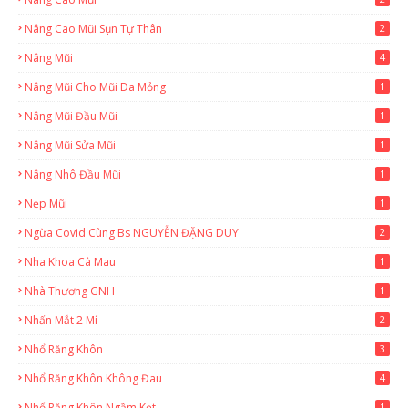
Nâng Cao Mũi Sụn Tự Thân
2
Nâng Mũi
4
Nâng Mũi Cho Mũi Da Mỏng
1
Nâng Mũi Đầu Mũi
1
Nâng Mũi Sửa Mũi
1
Nâng Nhô Đầu Mũi
1
Nẹp Mũi
1
Ngừa Covid Cùng Bs NGUYỄN ĐẶNG DUY
2
Nha Khoa Cà Mau
1
Nhà Thương GNH
1
Nhấn Mắt 2 Mí
2
Nhổ Răng Khôn
3
Nhổ Răng Khôn Không Đau
4
Nhổ Răng Khôn Ngầm Kẹt
1