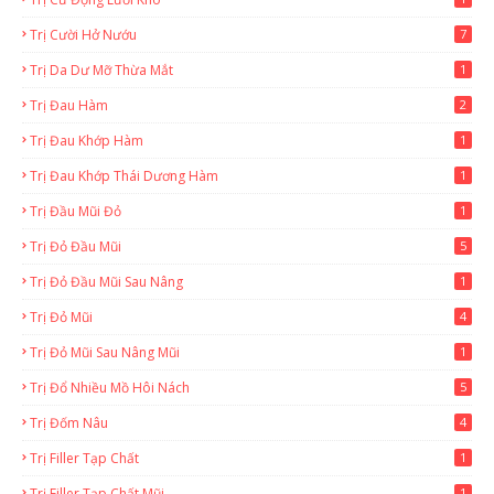
Trị Cười Hở Nướu
7
Trị Da Dư Mỡ Thừa Mắt
1
Trị Đau Hàm
2
Trị Đau Khớp Hàm
1
Trị Đau Khớp Thái Dương Hàm
1
Trị Đầu Mũi Đỏ
1
Trị Đỏ Đầu Mũi
5
Trị Đỏ Đầu Mũi Sau Nâng
1
Trị Đỏ Mũi
4
Trị Đỏ Mũi Sau Nâng Mũi
1
Trị Đổ Nhiều Mồ Hôi Nách
5
Trị Đốm Nâu
4
Trị Filler Tạp Chất
1
Trị Filler Tạp Chất Mũi
1