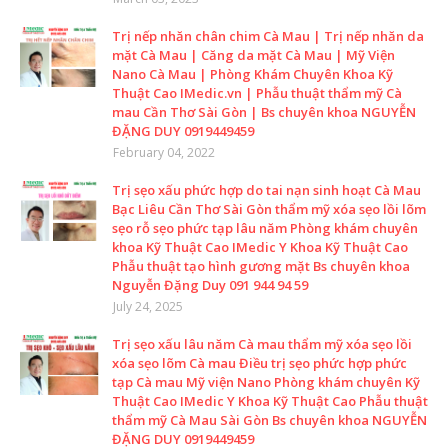
Trị nếp nhăn chân chim Cà Mau | Trị nếp nhăn da
mặt Cà Mau | Căng da mặt Cà Mau | Mỹ Viện
Nano Cà Mau | Phòng Khám Chuyên Khoa Kỹ
Thuật Cao IMedic.vn | Phẫu thuật thẩm mỹ Cà
mau Cần Thơ Sài Gòn | Bs chuyên khoa NGUYỄN
ĐẶNG DUY 0919449459
February 04, 2022
Trị sẹo xấu phức hợp do tai nạn sinh hoạt Cà Mau
Bạc Liêu Cần Thơ Sài Gòn thẩm mỹ xóa sẹo lồi lõm
sẹo rỗ sẹo phức tạp lâu năm Phòng khám chuyên
khoa Kỹ Thuật Cao IMedic Y Khoa Kỹ Thuật Cao
Phẫu thuật tạo hình gương mặt Bs chuyên khoa
Nguyễn Đặng Duy 091 944 94 59
July 24, 2025
Trị sẹo xấu lâu năm Cà mau thẩm mỹ xóa sẹo lồi
xóa sẹo lõm Cà mau Điều trị sẹo phức hợp phức
tạp Cà mau Mỹ viện Nano Phòng khám chuyên Kỹ
Thuật Cao IMedic Y Khoa Kỹ Thuật Cao Phẫu thuật
thẩm mỹ Cà Mau Sài Gòn Bs chuyên khoa NGUYỄN
ĐẶNG DUY 0919449459