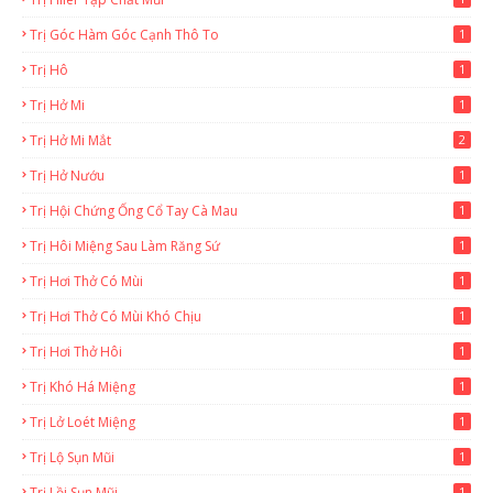
Trị Góc Hàm Góc Cạnh Thô To
1
Trị Hô
1
Trị Hở Mi
1
Trị Hở Mi Mắt
2
Trị Hở Nướu
1
Trị Hội Chứng Ống Cổ Tay Cà Mau
1
Trị Hôi Miệng Sau Làm Răng Sứ
1
Trị Hơi Thở Có Mùi
1
Trị Hơi Thở Có Mùi Khó Chịu
1
Trị Hơi Thở Hôi
1
Trị Khó Há Miệng
1
Trị Lở Loét Miệng
1
Trị Lộ Sụn Mũi
1
Trị Lồi Sụn Mũi
1