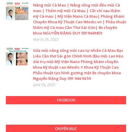
Nâng mũi Cà Mau | Nâng sống mũi đầu mũi Cà
mau | Thẩm mỹ mũi Cà Mau | Cắt chỉ sau thẩm
mỹ Cà mau | Mỹ Viện Nano Cà Mau| Phòng Khám
Chuyên Khoa Kỹ Thuật Cao IMedic.vn | Phẫu thuật
thẩm mỹ Cà mau Cần Thơ Sài Gòn| Bs chuyên
khoa NGUYỄN ĐẶNG DUY 0919449459
March 26, 2022
Sửa mũi nâng sống mũi cao tự nhiên Cà Mau Bạc
Liêu Cần thơ Sài gòn Chỉnh hình đầu mũi cao Kéo
dài trụ mũi Mỹ Viện Nano Phòng khám chuyên
khoa Kỹ thuật cao IMedic Y Khoa Kỹ Thuật Cao
Phẫu thuật tạo hình gương mặt Bs chuyên khoa
Nguyễn Đặng Duy 091 944 94 59
June 04, 2025
FACEBOOK
CHUYÊN MỤC