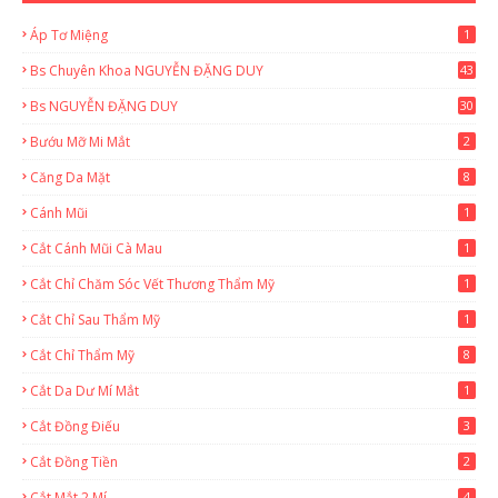
Áp Tơ Miệng
1
Bs Chuyên Khoa NGUYỄN ĐẶNG DUY
43
0
Bs NGUYỄN ĐẶNG DUY
30
Bướu Mỡ Mi Mắt
2
Căng Da Mặt
8
Cánh Mũi
1
Cắt Cánh Mũi Cà Mau
1
Cắt Chỉ Chăm Sóc Vết Thương Thẩm Mỹ
1
Cắt Chỉ Sau Thẩm Mỹ
1
Cắt Chỉ Thẩm Mỹ
8
Cắt Da Dư Mí Mắt
1
Cắt Đồng Điếu
3
Cắt Đồng Tiền
2
Cắt Mắt 2 Mí
4