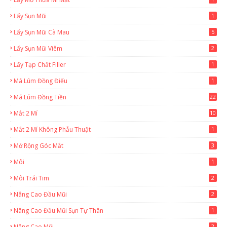
Lấy Sụn Mũi
1
Lấy Sụn Mũi Cà Mau
5
Lấy Sụn Mũi Viêm
2
Lấy Tạp Chất Filler
1
Má Lúm Đồng Điếu
1
Má Lúm Đồng Tiền
22
Mắt 2 Mí
10
Mắt 2 Mí Không Phẫu Thuật
1
Mở Rộng Góc Mắt
3
Môi
1
Môi Trái Tim
2
Nâng Cao Đầu Mũi
2
Nâng Cao Đầu Mũi Sụn Tự Thân
1
Nâng Cao Mũi
2