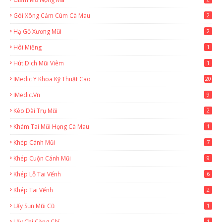
Gói Xông Cảm Cúm Cà Mau
2
Hạ Gồ Xương Mũi
2
Hôi Miệng
1
Hút Dịch Mũi Viêm
1
IMedic Y Khoa Kỹ Thuật Cao
20
2
IMedic.vn
9
Kéo Dài Trụ Mũi
2
Khám Tai Mũi Họng Cà Mau
1
Khép Cánh Mũi
7
Khép Cuộn Cánh Mũi
9
Khép Lỗ Tai Vểnh
6
Khép Tai Vểnh
2
Lấy Sụn Mũi Cũ
1
Lấy Chỉ Căng Chỉ
1