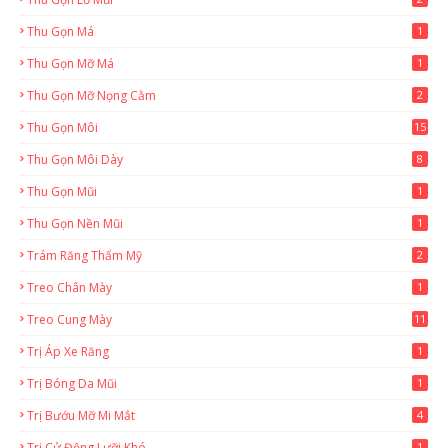
Thu Gọn Má
1
Thu Gọn Mỡ Má
1
Thu Gọn Mỡ Nọng Cằm
2
Thu Gọn Môi
15
Thu Gọn Môi Dày
8
Thu Gọn Mũi
1
Thu Gọn Nền Mũi
1
Trám Răng Thẩm Mỹ
2
Treo Chân Mày
1
Treo Cung Mày
11
Trị Áp Xe Răng
1
Trị Bóng Da Mũi
1
Trị Bướu Mỡ Mi Mắt
4
Trị Cử Động Lưỡi Khó
1