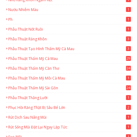
Nướu Nhiễm Màu
1
Ph
1
Phẫu Thuật Nốt Ruồi
1
Phẫu Thuật Răng Khôn
3
Phẫu Thuật Tạo Hình Thẩm Mỹ Cà Mau
3
Phẫu Thuật Thẩm Mỹ Cà Mau
29
2
Phẫu Thuật Thẩm Mỹ Cần Thơ
24
9
Phẫu Thuật Thẩm Mỹ Môi Cà Mau
1
Phẫu Thuật Thẩm Mỹ Sài Gòn
24
1
Phẫu Thuật Thắng Lưỡi
1
Phục Hồi Răng Thật Bị Sâu Bể Lớn
2
Rút Dịch Sau Nâng Mũi
1
Rút Sống Mũi Đặt Lại Ngay Lặp Tức
1
Sẹo Môi
1