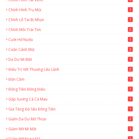
Chỉnh Hình Trụ Mũi
1
Chỉnh Lỗ Tai Bị Nhọn
1
Chỉnh Môi Trái Tim
2
Cười Hở Nướu
1
Cuộn Cánh Mũi
3
Da Dư Mi Mắt
1
Điều Trị Vết Thương Lâu Lành
2
Độn Cằm
7
Đồng Tiền Đồng Điếu
1
Gắp Xương Cá Cà Mau
1
Gia Tăng Độ Sâu Đồng Tiền
1
Giảm Da Dư Mỡ Thừa
2
Giảm Mỡ Mi Mắt
1
Giảm Mỡ Nọng Má
2