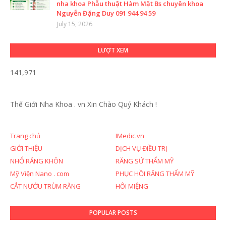
nha khoa Phẫu thuật Hàm Mặt Bs chuyên khoa
Nguyễn Đặng Duy 091 944 94 59
July 15, 2026
LƯỢT XEM
141,971
Thế Giới Nha Khoa . vn
Xin Chào Quý Khách !
Trang chủ
IMedic.vn
GIỚI THIỆU
DỊCH VỤ ĐIỀU TRỊ
NHỔ RĂNG KHÔN
RĂNG SỨ THẨM MỸ
Mỹ Viện Nano . com
PHỤC HỒI RĂNG THẨM MỸ
CẮT NƯỚU TRÙM RĂNG
HÔI MIỆNG
POPULAR POSTS