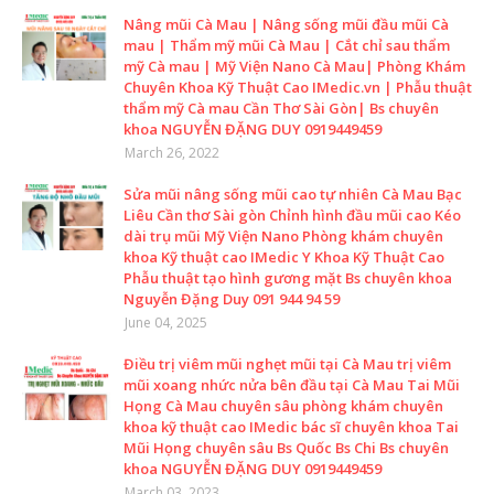
Nâng mũi Cà Mau | Nâng sống mũi đầu mũi Cà
mau | Thẩm mỹ mũi Cà Mau | Cắt chỉ sau thẩm
mỹ Cà mau | Mỹ Viện Nano Cà Mau| Phòng Khám
Chuyên Khoa Kỹ Thuật Cao IMedic.vn | Phẫu thuật
thẩm mỹ Cà mau Cần Thơ Sài Gòn| Bs chuyên
khoa NGUYỄN ĐẶNG DUY 0919449459
March 26, 2022
Sửa mũi nâng sống mũi cao tự nhiên Cà Mau Bạc
Liêu Cần thơ Sài gòn Chỉnh hình đầu mũi cao Kéo
dài trụ mũi Mỹ Viện Nano Phòng khám chuyên
khoa Kỹ thuật cao IMedic Y Khoa Kỹ Thuật Cao
Phẫu thuật tạo hình gương mặt Bs chuyên khoa
Nguyễn Đặng Duy 091 944 94 59
June 04, 2025
Điều trị viêm mũi nghẹt mũi tại Cà Mau trị viêm
mũi xoang nhức nửa bên đầu tại Cà Mau Tai Mũi
Họng Cà Mau chuyên sâu phòng khám chuyên
khoa kỹ thuật cao IMedic bác sĩ chuyên khoa Tai
Mũi Họng chuyên sâu Bs Quốc Bs Chi Bs chuyên
khoa NGUYỄN ĐẶNG DUY 0919449459
March 03, 2023