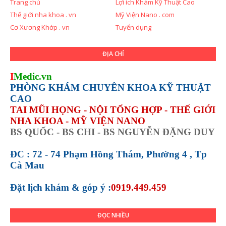
Trang chủ
Lợi ích Khám Kỹ Thuật Cao
Thế giới nha khoa . vn
Mỹ Viện Nano . com
Cơ Xương Khớp . vn
Tuyển dụng
ĐỊA CHỈ
I
Medic.vn
PHÒNG KHÁM CHUYÊN KHOA KỸ THUẬT
CAO
TAI MŨI HỌNG - NỘI TỔNG HỢP - THẾ GIỚI
NHA KHOA - MỸ VIỆN NANO
BS QUỐC - BS CHI - BS NGUYỄN ĐẶNG DUY
ĐC : 72 - 74 Phạm Hồng Thám, Phường 4 , Tp
Cà Mau
Đặt lịch khám &
góp ý :
0919.449.459
ĐỌC NHIỀU