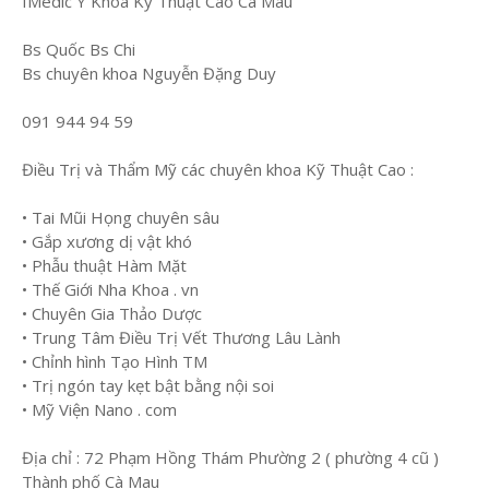
IMedic Y Khoa Kỹ Thuật Cao Cà Mau
Bs Quốc Bs Chi
Bs chuyên khoa Nguyễn Đặng Duy
091 944 94 59
Điều Trị và Thẩm Mỹ các chuyên khoa Kỹ Thuật Cao :
• Tai Mũi Họng chuyên sâu
• Gắp xương dị vật khó
• Phẫu thuật Hàm Mặt
• Thế Giới Nha Khoa . vn
• Chuyên Gia Thảo Dược
• Trung Tâm Điều Trị Vết Thương Lâu Lành
• Chỉnh hình Tạo Hình TM
• Trị ngón tay kẹt bật bằng nội soi
• Mỹ Viện Nano . com
Địa chỉ : 72 Phạm Hồng Thám Phường 2 ( phường 4 cũ )
Thành phố Cà Mau