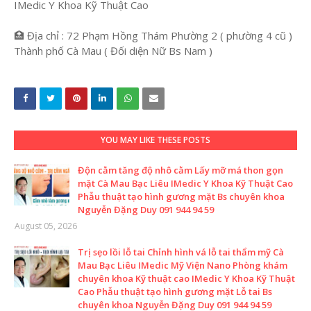
IMedic Y Khoa Kỹ Thuật Cao
🏥 Địa chỉ : 72 Phạm Hồng Thám Phường 2 ( phường 4 cũ )
Thành phố Cà Mau ( Đối diện Nữ Bs Nam )
YOU MAY LIKE THESE POSTS
Độn cằm tăng độ nhô cằm Lấy mỡ má thon gọn
mặt Cà Mau Bạc Liêu IMedic Y Khoa Kỹ Thuật Cao
Phẫu thuật tạo hình gương mặt Bs chuyên khoa
Nguyễn Đặng Duy 091 944 94 59
August 05, 2026
Trị sẹo lồi lỗ tai Chỉnh hình vá lỗ tai thẩm mỹ Cà
Mau Bạc Liêu IMedic Mỹ Viện Nano Phòng khám
chuyên khoa Kỹ thuật cao IMedic Y Khoa Kỹ Thuật
Cao Phẫu thuật tạo hình gương mặt Lỗ tai Bs
chuyên khoa Nguyễn Đặng Duy 091 944 94 59