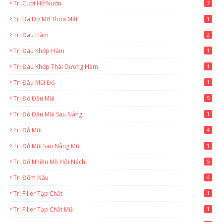
Trị Cười Hở Nướu
7
Trị Da Dư Mỡ Thừa Mắt
1
Trị Đau Hàm
2
Trị Đau Khớp Hàm
1
Trị Đau Khớp Thái Dương Hàm
1
Trị Đầu Mũi Đỏ
1
Trị Đỏ Đầu Mũi
5
Trị Đỏ Đầu Mũi Sau Nâng
1
Trị Đỏ Mũi
4
Trị Đỏ Mũi Sau Nâng Mũi
1
Trị Đổ Nhiều Mồ Hôi Nách
5
Trị Đốm Nâu
4
Trị Filler Tạp Chất
1
Trị Filler Tạp Chất Mũi
1