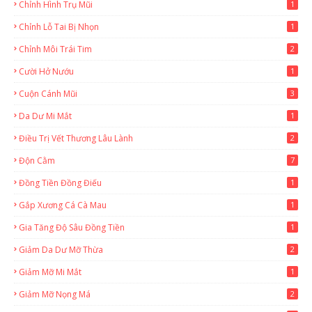
Chỉnh Hình Trụ Mũi
1
Chỉnh Lỗ Tai Bị Nhọn
1
Chỉnh Môi Trái Tim
2
Cười Hở Nướu
1
Cuộn Cánh Mũi
3
Da Dư Mi Mắt
1
Điều Trị Vết Thương Lâu Lành
2
Độn Cằm
7
Đồng Tiền Đồng Điếu
1
Gắp Xương Cá Cà Mau
1
Gia Tăng Độ Sâu Đồng Tiền
1
Giảm Da Dư Mỡ Thừa
2
Giảm Mỡ Mi Mắt
1
Giảm Mỡ Nọng Má
2