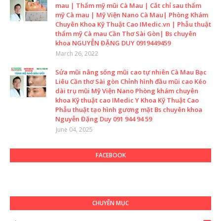
mau | Thẩm mỹ mũi Cà Mau | Cắt chỉ sau thẩm
mỹ Cà mau | Mỹ Viện Nano Cà Mau| Phòng Khám
Chuyên Khoa Kỹ Thuật Cao IMedic.vn | Phẫu thuật
thẩm mỹ Cà mau Cần Thơ Sài Gòn| Bs chuyên
khoa NGUYỄN ĐẶNG DUY 0919449459
March 26, 2022
Sửa mũi nâng sống mũi cao tự nhiên Cà Mau Bạc
Liêu Cần thơ Sài gòn Chỉnh hình đầu mũi cao Kéo
dài trụ mũi Mỹ Viện Nano Phòng khám chuyên
khoa Kỹ thuật cao IMedic Y Khoa Kỹ Thuật Cao
Phẫu thuật tạo hình gương mặt Bs chuyên khoa
Nguyễn Đặng Duy 091 944 94 59
June 04, 2025
FACEBOOK
CHUYÊN MỤC