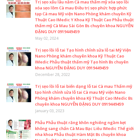
Trị sẹo xấu lâu năm Cà mau thẩm mỹ xóa sẹo lồi
xóa sẹo lõm Cà mau Điều trị sẹo phức hợp phức
tạp Cà mau Mỹ viện Nano Phòng khám chuyên Kỹ
Thuật Cao IMedic Y Khoa Kỹ Thuật Cao Phẫu thuật
thẩm mỹ Cà Mau Sài Gòn Bs chuyên khoa NGUYỄN
ĐẶNG DUY 0919449459
May 02, 2024
Trị sẹo lồi lỗ tai Tạo hình chỉnh sửa lỗ tai Mỹ Viện
Nano Phòng khám chuyên khoa Kỹ Thuật Cao
IMedic Phẫu thuật thẩm mỹ Tạo hình Bs chuyên
khoa NGUYỄN ĐẶNG DUY 0919449459
December 28, 2022
Trị sẹo lồi lỗ tai biến dạng lỗ tai Cà mau Thẩm mỹ
tạo hình chỉnh sửa lỗ tai Cà mau Mỹ viện Nano
Phòng khám chuyên khoa Kỹ Thuật Cao IMedic Bs
chuyên khoa NGUYỄN ĐẶNG DUY 0919449459
January 03, 2023
Phẫu Phẫu thuật răng khôn nghiêng ngầm kẹt
không sang chấn Cà Mau Bạc Liêu IMedic Thế giới
nha khoa Phẫu thuật Hàm Mặt Bs chuyên khoa