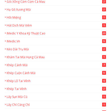
Gói Xông Cảm Cúm Cà Mau
2
Hạ Gồ Xương Mũi
2
Hôi Miệng
1
Hút Dịch Mũi Viêm
1
IMedic Y Khoa Kỹ Thuật Cao
20
2
IMedic.vn
9
Kéo Dài Trụ Mũi
2
Khám Tai Mũi Họng Cà Mau
1
Khép Cánh Mũi
7
Khép Cuộn Cánh Mũi
9
Khép Lỗ Tai Vểnh
6
Khép Tai Vểnh
2
Lấy Sụn Mũi Cũ
1
Lấy Chỉ Căng Chỉ
1