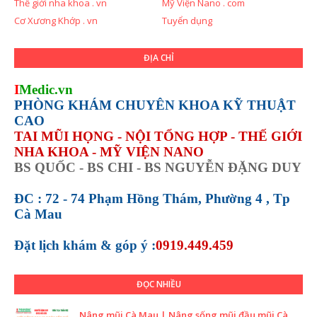
Thế giới nha khoa . vn
Mỹ Viện Nano . com
Cơ Xương Khớp . vn
Tuyển dụng
ĐỊA CHỈ
I
Medic.vn
PHÒNG KHÁM CHUYÊN KHOA KỸ THUẬT
CAO
TAI MŨI HỌNG - NỘI TỔNG HỢP - THẾ GIỚI
NHA KHOA - MỸ VIỆN NANO
BS QUỐC - BS CHI - BS NGUYỄN ĐẶNG DUY
ĐC : 72 - 74 Phạm Hồng Thám, Phường 4 , Tp
Cà Mau
Đặt lịch khám &
góp ý :
0919.449.459
ĐỌC NHIỀU
Nâng mũi Cà Mau | Nâng sống mũi đầu mũi Cà