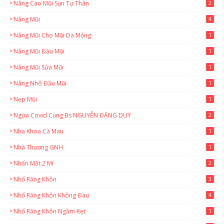
Nâng Cao Mũi Sụn Tự Thân
2
Nâng Mũi
4
Nâng Mũi Cho Mũi Da Mỏng
1
Nâng Mũi Đầu Mũi
1
Nâng Mũi Sửa Mũi
1
Nâng Nhô Đầu Mũi
1
Nẹp Mũi
1
Ngừa Covid Cùng Bs NGUYỄN ĐẶNG DUY
2
Nha Khoa Cà Mau
1
Nhà Thương GNH
1
Nhấn Mắt 2 Mí
2
Nhổ Răng Khôn
3
Nhổ Răng Khôn Không Đau
4
Nhổ Răng Khôn Ngầm Kẹt
1