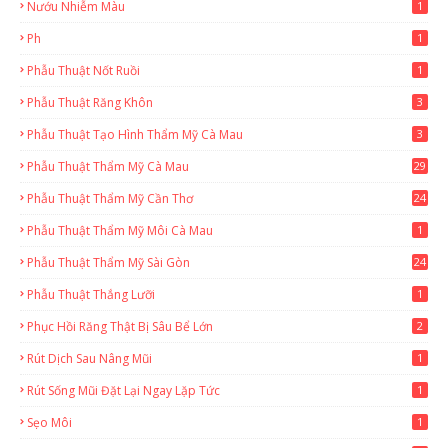
Nướu Nhiễm Màu
1
Ph
1
Phẫu Thuật Nốt Ruồi
1
Phẫu Thuật Răng Khôn
3
Phẫu Thuật Tạo Hình Thẩm Mỹ Cà Mau
3
Phẫu Thuật Thẩm Mỹ Cà Mau
29
2
Phẫu Thuật Thẩm Mỹ Cần Thơ
24
9
Phẫu Thuật Thẩm Mỹ Môi Cà Mau
1
Phẫu Thuật Thẩm Mỹ Sài Gòn
24
1
Phẫu Thuật Thắng Lưỡi
1
Phục Hồi Răng Thật Bị Sâu Bể Lớn
2
Rút Dịch Sau Nâng Mũi
1
Rút Sống Mũi Đặt Lại Ngay Lặp Tức
1
Sẹo Môi
1