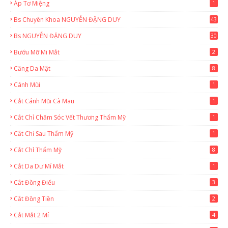
Áp Tơ Miệng
1
Bs Chuyên Khoa NGUYỄN ĐẶNG DUY
43
0
Bs NGUYỄN ĐẶNG DUY
30
Bướu Mỡ Mi Mắt
2
Căng Da Mặt
8
Cánh Mũi
1
Cắt Cánh Mũi Cà Mau
1
Cắt Chỉ Chăm Sóc Vết Thương Thẩm Mỹ
1
Cắt Chỉ Sau Thẩm Mỹ
1
Cắt Chỉ Thẩm Mỹ
8
Cắt Da Dư Mí Mắt
1
Cắt Đồng Điếu
3
Cắt Đồng Tiền
2
Cắt Mắt 2 Mí
4