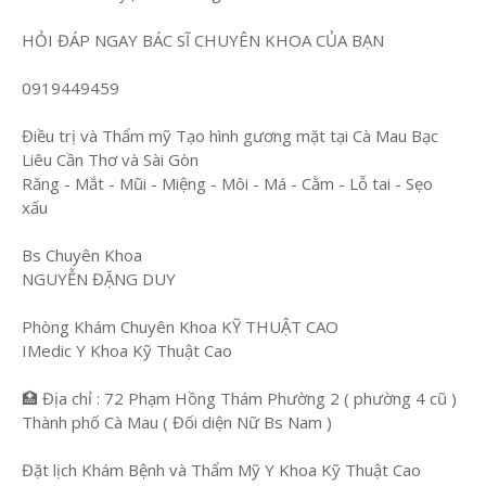
HỎI ĐÁP NGAY BÁC SĨ CHUYÊN KHOA CỦA BẠN
0919449459
Điều trị và Thẩm mỹ Tạo hình gương mặt tại Cà Mau Bạc
Liêu Cần Thơ và Sài Gòn
Răng - Mắt - Mũi - Miệng - Môi - Má - Cằm - Lỗ tai - Sẹo
xấu
Bs Chuyên Khoa
NGUYỄN ĐẶNG DUY
Phòng Khám Chuyên Khoa KỸ THUẬT CAO
IMedic Y Khoa Kỹ Thuật Cao
🏥 Địa chỉ : 72 Phạm Hồng Thám Phường 2 ( phường 4 cũ )
Thành phố Cà Mau ( Đối diện Nữ Bs Nam )
Đặt lịch Khám Bệnh và Thẩm Mỹ Y Khoa Kỹ Thuật Cao