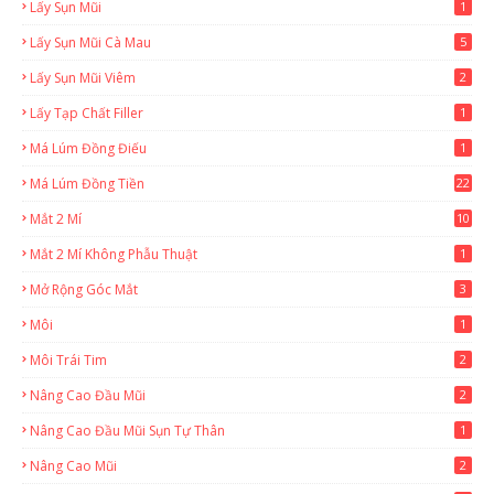
Lấy Sụn Mũi
1
Lấy Sụn Mũi Cà Mau
5
Lấy Sụn Mũi Viêm
2
Lấy Tạp Chất Filler
1
Má Lúm Đồng Điếu
1
Má Lúm Đồng Tiền
22
Mắt 2 Mí
10
Mắt 2 Mí Không Phẫu Thuật
1
Mở Rộng Góc Mắt
3
Môi
1
Môi Trái Tim
2
Nâng Cao Đầu Mũi
2
Nâng Cao Đầu Mũi Sụn Tự Thân
1
Nâng Cao Mũi
2