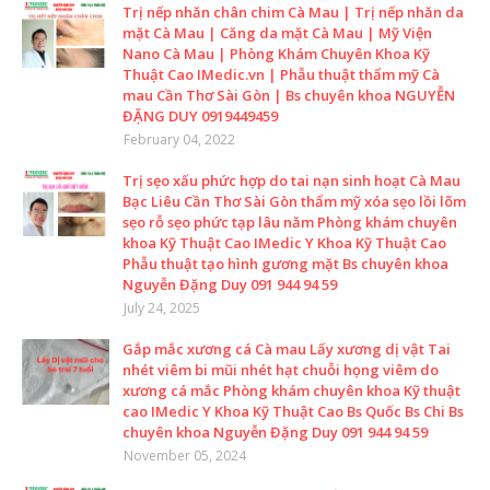
Trị nếp nhăn chân chim Cà Mau | Trị nếp nhăn da
mặt Cà Mau | Căng da mặt Cà Mau | Mỹ Viện
Nano Cà Mau | Phòng Khám Chuyên Khoa Kỹ
Thuật Cao IMedic.vn | Phẫu thuật thẩm mỹ Cà
mau Cần Thơ Sài Gòn | Bs chuyên khoa NGUYỄN
ĐẶNG DUY 0919449459
February 04, 2022
Trị sẹo xấu phức hợp do tai nạn sinh hoạt Cà Mau
Bạc Liêu Cần Thơ Sài Gòn thẩm mỹ xóa sẹo lồi lõm
sẹo rỗ sẹo phức tạp lâu năm Phòng khám chuyên
khoa Kỹ Thuật Cao IMedic Y Khoa Kỹ Thuật Cao
Phẫu thuật tạo hình gương mặt Bs chuyên khoa
Nguyễn Đặng Duy 091 944 94 59
July 24, 2025
Gắp mắc xương cá Cà mau Lấy xương dị vật Tai
nhét viêm bi mũi nhét hạt chuỗi họng viêm do
xương cá mắc Phòng khám chuyên khoa Kỹ thuật
cao IMedic Y Khoa Kỹ Thuật Cao Bs Quốc Bs Chi Bs
chuyên khoa Nguyễn Đặng Duy 091 944 94 59
November 05, 2024