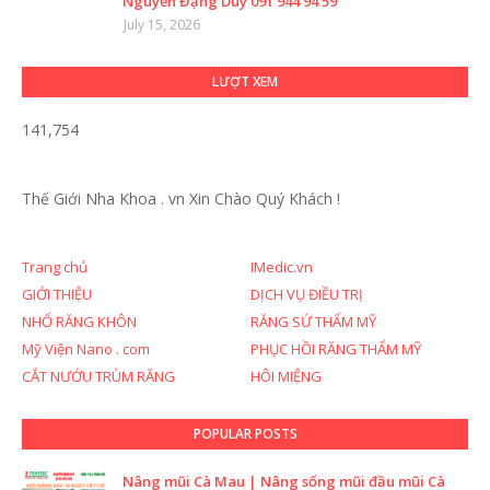
Nguyễn Đặng Duy 091 944 94 59
July 15, 2026
LƯỢT XEM
141,754
Thế Giới Nha Khoa . vn
Xin Chào Quý Khách !
Trang chủ
IMedic.vn
GIỚI THIỆU
DỊCH VỤ ĐIỀU TRỊ
NHỔ RĂNG KHÔN
RĂNG SỨ THẨM MỸ
Mỹ Viện Nano . com
PHỤC HỒI RĂNG THẨM MỸ
CẮT NƯỚU TRÙM RĂNG
HÔI MIỆNG
POPULAR POSTS
Nâng mũi Cà Mau | Nâng sống mũi đầu mũi Cà