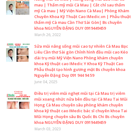
mau | Thẩm mỹ mũi Cà Mau | Cắt chỉ sau thẩm
mỹ Cà mau | Mỹ Viện Nano Cà Mau| Phòng Khám
Chuyên Khoa Kỹ Thuật Cao IMedic.vn | Phẫu thuật
thẩm mỹ Cà mau Cần Thơ Sài Gòn| Bs chuyên
khoa NGUYỄN ĐẶNG DUY 0919449459
March 26, 2022
Sửa mũi nâng sống mũi cao tự nhiên Cà Mau Bạc
Liêu Cần thơ Sài gòn Chỉnh hình đầu mũi cao Kéo
dài trụ mũi Mỹ Viện Nano Phòng khám chuyên
khoa Kỹ thuật cao IMedic Y Khoa Kỹ Thuật Cao
Phẫu thuật tạo hình gương mặt Bs chuyên khoa
Nguyễn Đặng Duy 091 944 94 59
June 04, 2025
Điều trị viêm mũi nghẹt mũi tại Cà Mau trị viêm
mũi xoang nhức nửa bên đầu tại Cà Mau Tai Mũi
Họng Cà Mau chuyên sâu phòng khám chuyên
khoa kỹ thuật cao IMedic bác sĩ chuyên khoa Tai
Mũi Họng chuyên sâu Bs Quốc Bs Chi Bs chuyên
khoa NGUYỄN ĐẶNG DUY 0919449459
March 03, 2023