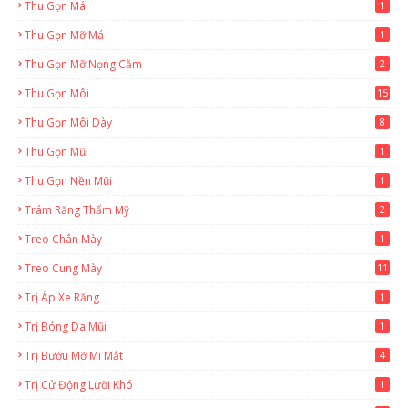
Thu Gọn Má
1
Thu Gọn Mỡ Má
1
Thu Gọn Mỡ Nọng Cằm
2
Thu Gọn Môi
15
Thu Gọn Môi Dày
8
Thu Gọn Mũi
1
Thu Gọn Nền Mũi
1
Trám Răng Thẩm Mỹ
2
Treo Chân Mày
1
Treo Cung Mày
11
Trị Áp Xe Răng
1
Trị Bóng Da Mũi
1
Trị Bướu Mỡ Mi Mắt
4
Trị Cử Động Lưỡi Khó
1