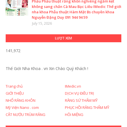
Phẫu Phẫu thuật răng khôn nghiêng ngầm kẹt
không sang chấn Cà Mau Bạc Liêu IMedic Thế giới
nha khoa Phẫu thuật Hàm Mặt Bs chuyên khoa
Nguyễn Đặng Duy 091 944 94 59
July 15, 2026
LƯỢT XEM
141,972
Thế Giới Nha Khoa . vn
Xin Chào Quý Khách !
Trang chủ
IMedic.vn
GIỚI THIỆU
DỊCH VỤ ĐIỀU TRỊ
NHỔ RĂNG KHÔN
RĂNG SỨ THẨM MỸ
Mỹ Viện Nano . com
PHỤC HỒI RĂNG THẨM MỸ
CẮT NƯỚU TRÙM RĂNG
HÔI MIỆNG