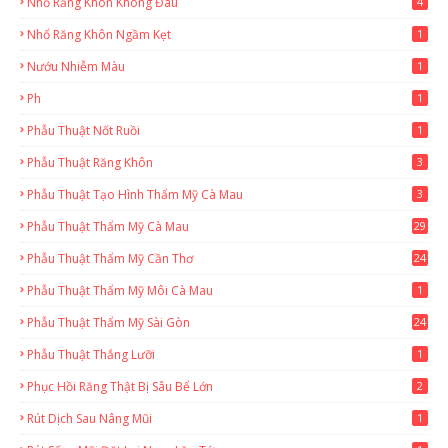
Nhổ Răng Khôn Không Đau
4
Nhổ Răng Khôn Ngầm Kẹt
1
Nướu Nhiễm Màu
1
Ph
1
Phẫu Thuật Nốt Ruồi
1
Phẫu Thuật Răng Khôn
3
Phẫu Thuật Tạo Hình Thẩm Mỹ Cà Mau
3
Phẫu Thuật Thẩm Mỹ Cà Mau
29
2
Phẫu Thuật Thẩm Mỹ Cần Thơ
24
9
Phẫu Thuật Thẩm Mỹ Môi Cà Mau
1
Phẫu Thuật Thẩm Mỹ Sài Gòn
24
1
Phẫu Thuật Thắng Lưỡi
1
Phục Hồi Răng Thật Bị Sâu Bể Lớn
2
Rút Dịch Sau Nâng Mũi
1