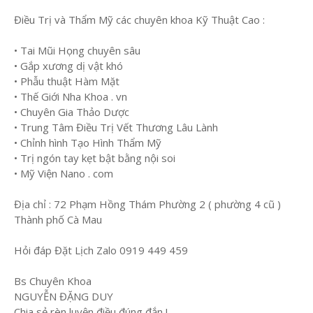
Điều Trị và Thẩm Mỹ các chuyên khoa Kỹ Thuật Cao :
• Tai Mũi Họng chuyên sâu
• Gắp xương dị vật khó
• Phẫu thuật Hàm Mặt
• Thế Giới Nha Khoa . vn
• Chuyên Gia Thảo Dược
• Trung Tâm Điều Trị Vết Thương Lâu Lành
• Chỉnh hình Tạo Hình Thẩm Mỹ
• Trị ngón tay kẹt bật bằng nội soi
• Mỹ Viện Nano . com
Địa chỉ : 72 Phạm Hồng Thám Phường 2 ( phường 4 cũ )
Thành phố Cà Mau
Hỏi đáp Đặt Lịch Zalo 0919 449 459
Bs Chuyên Khoa
NGUYỄN ĐẶNG DUY
Chia sẻ rèn luyện điều đúng đắn !