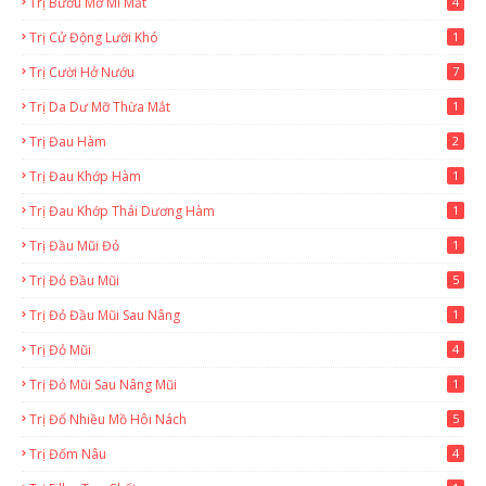
Trị Bướu Mỡ Mi Mắt
4
Trị Cử Động Lưỡi Khó
1
Trị Cười Hở Nướu
7
Trị Da Dư Mỡ Thừa Mắt
1
Trị Đau Hàm
2
Trị Đau Khớp Hàm
1
Trị Đau Khớp Thái Dương Hàm
1
Trị Đầu Mũi Đỏ
1
Trị Đỏ Đầu Mũi
5
Trị Đỏ Đầu Mũi Sau Nâng
1
Trị Đỏ Mũi
4
Trị Đỏ Mũi Sau Nâng Mũi
1
Trị Đổ Nhiều Mồ Hôi Nách
5
Trị Đốm Nâu
4