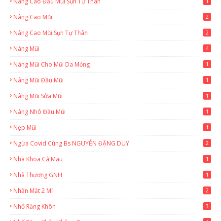
Nâng Cao Đầu Mũi Sụn Tự Thân
1
Nâng Cao Mũi
2
Nâng Cao Mũi Sụn Tự Thân
2
Nâng Mũi
4
Nâng Mũi Cho Mũi Da Mỏng
1
Nâng Mũi Đầu Mũi
1
Nâng Mũi Sửa Mũi
1
Nâng Nhô Đầu Mũi
1
Nẹp Mũi
1
Ngừa Covid Cùng Bs NGUYỄN ĐẶNG DUY
2
Nha Khoa Cà Mau
1
Nhà Thương GNH
1
Nhấn Mắt 2 Mí
2
Nhổ Răng Khôn
3