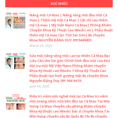
ĐỌC NHIỀU
Nâng mũi Cà Mau | Nâng sống mũi đầu mũi Cà
mau | Thẩm mỹ mũi Cà Mau | Cắt chỉ sau thẩm
mỹ Cà mau | Mỹ Viện Nano Cà Mau| Phòng Khám
Chuyên Khoa Kỹ Thuật Cao IMedic.vn | Phẫu thuật
thẩm mỹ Cà mau Cần Thơ Sài Gòn| Bs chuyên
khoa NGUYỄN ĐẶNG DUY 0919449459
March 26, 2022
Sửa mũi nâng sống mũi cao tự nhiên Cà Mau Bạc
Liêu Cần thơ Sài gòn Chỉnh hình đầu mũi cao Kéo
dài trụ mũi Mỹ Viện Nano Phòng khám chuyên
khoa Kỹ thuật cao IMedic Y Khoa Kỹ Thuật Cao
Phẫu thuật tạo hình gương mặt Bs chuyên khoa
Nguyễn Đặng Duy 091 944 94 59
June 04, 2025
Điều trị viêm mũi nghẹt mũi tại Cà Mau trị viêm
mũi xoang nhức nửa bên đầu tại Cà Mau Tai Mũi
Họng Cà Mau chuyên sâu phòng khám chuyên
khoa kỹ thuật cao IMedic bác sĩ chuyên khoa Tai
Mũi Họng chuyên sâu Bs Quốc Bs Chi Bs chuyên