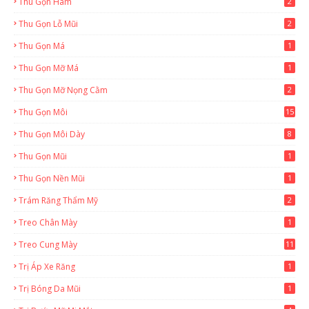
Thu Gọn Hàm
2
Thu Gọn Lỗ Mũi
2
Thu Gọn Má
1
Thu Gọn Mỡ Má
1
Thu Gọn Mỡ Nọng Cằm
2
Thu Gọn Môi
15
Thu Gọn Môi Dày
8
Thu Gọn Mũi
1
Thu Gọn Nền Mũi
1
Trám Răng Thẩm Mỹ
2
Treo Chân Mày
1
Treo Cung Mày
11
Trị Áp Xe Răng
1
Trị Bóng Da Mũi
1