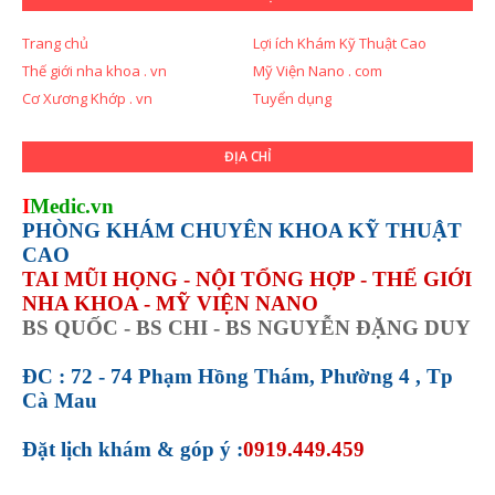
Trang chủ
Lợi ích Khám Kỹ Thuật Cao
Thế giới nha khoa . vn
Mỹ Viện Nano . com
Cơ Xương Khớp . vn
Tuyển dụng
ĐỊA CHỈ
I
Medic.vn
PHÒNG KHÁM CHUYÊN KHOA KỸ THUẬT
CAO
TAI MŨI HỌNG - NỘI TỔNG HỢP - THẾ GIỚI
NHA KHOA - MỸ VIỆN NANO
BS QUỐC - BS CHI - BS NGUYỄN ĐẶNG DUY
ĐC : 72 - 74 Phạm Hồng Thám, Phường 4 , Tp
Cà Mau
Đặt lịch khám &
góp ý :
0919.449.459