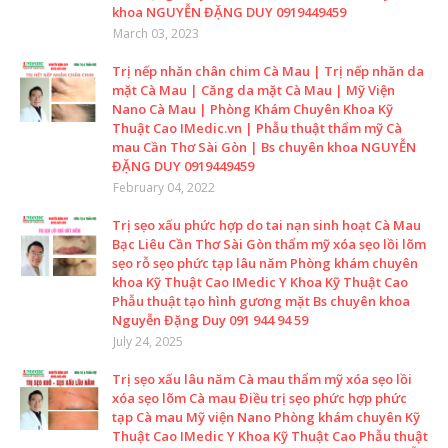
khoa NGUYỄN ĐẶNG DUY 0919449459
March 03, 2023
Trị nếp nhăn chân chim Cà Mau | Trị nếp nhăn da
mặt Cà Mau | Căng da mặt Cà Mau | Mỹ Viện
Nano Cà Mau | Phòng Khám Chuyên Khoa Kỹ
Thuật Cao IMedic.vn | Phẫu thuật thẩm mỹ Cà
mau Cần Thơ Sài Gòn | Bs chuyên khoa NGUYỄN
ĐẶNG DUY 0919449459
February 04, 2022
Trị sẹo xấu phức hợp do tai nạn sinh hoạt Cà Mau
Bạc Liêu Cần Thơ Sài Gòn thẩm mỹ xóa sẹo lồi lõm
sẹo rỗ sẹo phức tạp lâu năm Phòng khám chuyên
khoa Kỹ Thuật Cao IMedic Y Khoa Kỹ Thuật Cao
Phẫu thuật tạo hình gương mặt Bs chuyên khoa
Nguyễn Đặng Duy 091 944 94 59
July 24, 2025
Trị sẹo xấu lâu năm Cà mau thẩm mỹ xóa sẹo lồi
xóa sẹo lõm Cà mau Điều trị sẹo phức hợp phức
tạp Cà mau Mỹ viện Nano Phòng khám chuyên Kỹ
Thuật Cao IMedic Y Khoa Kỹ Thuật Cao Phẫu thuật