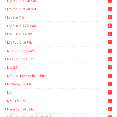
Lấy Mỡ Thừa Mi Mắt
1
Lấy Mỡ Thừa Mí Mắt
1
Lấy Sụn Mũi
1
Lấy Sụn Mũi Cà Mau
5
Lấy Sụn Mũi Viêm
2
Lấy Tạp Chất Filler
1
Má Lúm Đồng Điếu
1
Má Lúm Đồng Tiền
22
Mắt 2 Mí
10
Mắt 2 Mí Không Phẫu Thuật
1
Mở Rộng Góc Mắt
3
Môi
1
Môi Trái Tim
2
Nâng Cao Đầu Mũi
2