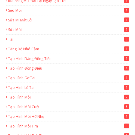
Rút Sống Mũi Đặt Lại Ngay Lặp Tức
1
Sẹo Môi
1
Sửa Mí Mắt Lỗi
1
Sửa Môi
1
Tai
3
Tăng Độ Nhô Cằm
1
Tạo Hình Dáng Đồng Tiền
1
Tạo Hình Đồng Điếu
1
Tạo Hình Gờ Tai
1
Tạo Hình Lỗ Tai
1
Tạo Hình Môi
2
Tạo Hình Môi Cười
3
Tạo Hình Môi Hở Nhẹ
1
Tạo Hình Môi Tim
8