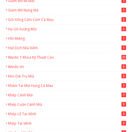
Giảm Mỡ Mi Mắt
1
Giảm Mỡ Nọng Má
2
Gói Xông Cảm Cúm Cà Mau
2
Hạ Gồ Xương Mũi
2
Hôi Miệng
1
Hút Dịch Mũi Viêm
1
IMedic Y Khoa Kỹ Thuật Cao
20
2
IMedic.vn
9
Kéo Dài Trụ Mũi
2
Khám Tai Mũi Họng Cà Mau
1
Khép Cánh Mũi
7
Khép Cuộn Cánh Mũi
9
Khép Lỗ Tai Vểnh
6
Khép Tai Vểnh
2