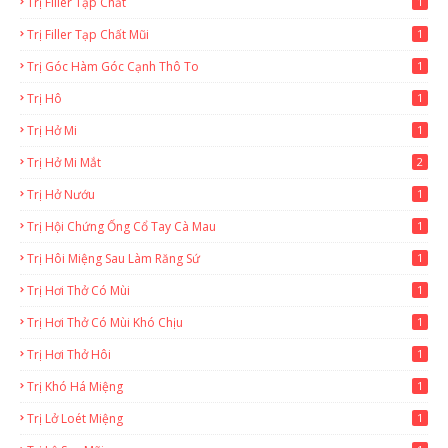
Trị Filler Tạp Chất
1
Trị Filler Tạp Chất Mũi
1
Trị Góc Hàm Góc Cạnh Thô To
1
Trị Hô
1
Trị Hở Mi
1
Trị Hở Mi Mắt
2
Trị Hở Nướu
1
Trị Hội Chứng Ống Cổ Tay Cà Mau
1
Trị Hôi Miệng Sau Làm Răng Sứ
1
Trị Hơi Thở Có Mùi
1
Trị Hơi Thở Có Mùi Khó Chịu
1
Trị Hơi Thở Hôi
1
Trị Khó Há Miệng
1
Trị Lở Loét Miệng
1