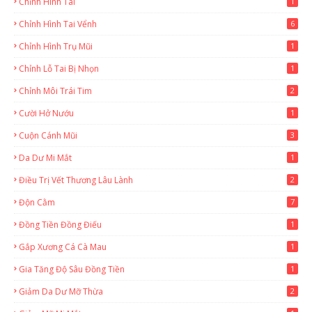
Chỉnh Hình Tai
1
Chỉnh Hình Tai Vểnh
6
Chỉnh Hình Trụ Mũi
1
Chỉnh Lỗ Tai Bị Nhọn
1
Chỉnh Môi Trái Tim
2
Cười Hở Nướu
1
Cuộn Cánh Mũi
3
Da Dư Mi Mắt
1
Điều Trị Vết Thương Lâu Lành
2
Độn Cằm
7
Đồng Tiền Đồng Điếu
1
Gắp Xương Cá Cà Mau
1
Gia Tăng Độ Sâu Đồng Tiền
1
Giảm Da Dư Mỡ Thừa
2