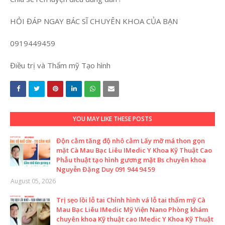
HỎI ĐÁP NGAY BÁC SĨ CHUYÊN KHOA CỦA BẠN
0919449459
Điều trị và Thẩm mỹ Tạo hình
YOU MAY LIKE THESE POSTS
Độn cằm tăng độ nhô cằm Lấy mỡ má thon gọn
mặt Cà Mau Bạc Liêu IMedic Y Khoa Kỹ Thuật Cao
Phẫu thuật tạo hình gương mặt Bs chuyên khoa
Nguyễn Đặng Duy 091 944 94 59
August 05, 2026
Trị sẹo lồi lỗ tai Chỉnh hình vá lỗ tai thẩm mỹ Cà
Mau Bạc Liêu IMedic Mỹ Viện Nano Phòng khám
chuyên khoa Kỹ thuật cao IMedic Y Khoa Kỹ Thuật