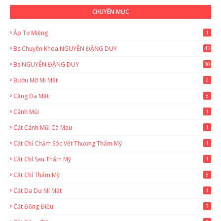
CHUYÊN MỤC
Áp Tơ Miệng
1
Bs Chuyên Khoa NGUYỄN ĐẶNG DUY
43
0
Bs NGUYỄN ĐẶNG DUY
30
Bướu Mỡ Mi Mắt
2
Căng Da Mặt
8
Cánh Mũi
1
Cắt Cánh Mũi Cà Mau
1
Cắt Chỉ Chăm Sóc Vết Thương Thẩm Mỹ
1
Cắt Chỉ Sau Thẩm Mỹ
1
Cắt Chỉ Thẩm Mỹ
8
Cắt Da Dư Mí Mắt
1
Cắt Đồng Điếu
3