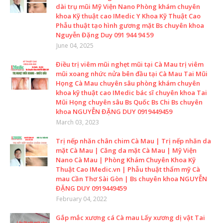
dài trụ mũi Mỹ Viện Nano Phòng khám chuyên
khoa Kỹ thuật cao IMedic Y Khoa Kỹ Thuật Cao
Phẫu thuật tạo hình gương mặt Bs chuyên khoa
Nguyễn Đặng Duy 091 944 94 59
June 04, 2025
Điều trị viêm mũi nghẹt mũi tại Cà Mau trị viêm
mũi xoang nhức nửa bên đầu tại Cà Mau Tai Mũi
Họng Cà Mau chuyên sâu phòng khám chuyên
khoa kỹ thuật cao IMedic bác sĩ chuyên khoa Tai
Mũi Họng chuyên sâu Bs Quốc Bs Chi Bs chuyên
khoa NGUYỄN ĐẶNG DUY 0919449459
March 03, 2023
Trị nếp nhăn chân chim Cà Mau | Trị nếp nhăn da
mặt Cà Mau | Căng da mặt Cà Mau | Mỹ Viện
Nano Cà Mau | Phòng Khám Chuyên Khoa Kỹ
Thuật Cao IMedic.vn | Phẫu thuật thẩm mỹ Cà
mau Cần Thơ Sài Gòn | Bs chuyên khoa NGUYỄN
ĐẶNG DUY 0919449459
February 04, 2022
Gắp mắc xương cá Cà mau Lấy xương dị vật Tai