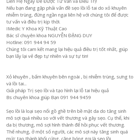
Liên Hệ Ngay Để Được Tư Vấn và Điều Trị!
Nếu bạn đang gặp phải vấn đề sẹo lồi lỗ tai do xỏ khuyên
nhiễm trùng, đừng ngần ngại liên hệ với chúng tôi để được
tư vấn và điều trị kịp thời.
IMedic Y Khoa Kỹ Thuật Cao
Bác sĩ chuyên khoa NGUYỄN ĐẶNG DUY
Hotline: 091 944 94 59
Chúng tôi cam kết mang lại hiệu quả điều trị tốt nhất, giúp
bạn lấy lại vẻ đẹp tự nhiên và sự tự tin!
Xỏ khuyên , bấm khuyên bên ngoài , bị nhiễm trùng, sưng to
và lồi tai...
Giải pháp Trị sẹo lồi và tạo hình lại lỗ tai hiệu quả
Bs chuyên khoa giúp Bạn 091 944 9459
Sẹo lồi là loại sẹo nổi gồ ghề trên bề mặt da do tăng sinh
mô sợi quá nhiều so với vết thương và gây sẹo. Cụ thể, khi
da bị thương, mô sợi hình thành để hồi phục vết thương.
Thế nhưng, ở một số người, các mô sợi này tăng sinh quá
mức tạo thành khối cứng, căng bóng gọi là sẹo lồi