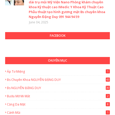
dài trụ mũi Mỹ Viện Nano Phòng khám chuyên
khoa Kỹ thuật cao IMedic Y Khoa Kỹ Thuật Cao
Phẫu thuật tạo hình gương mặt Bs chuyên khoa
Nguyễn Đặng Duy 091 944 94 59
June 04, 2025
FACEBOOK
CHUYÊN MỤC
Áp Tơ Miệng
1
Bs Chuyên Khoa NGUYỄN ĐẶNG DUY
43
0
Bs NGUYỄN ĐẶNG DUY
30
Bướu Mỡ Mi Mắt
2
Căng Da Mặt
8
Cánh Mũi
1