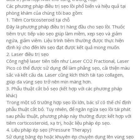
Các phương pháp điều trị sẹo lồi phổ biến và hiệu quả tại
phòng khám của chúng tôi bao gồm:
1. Tiêm Corticosteroid tại chỗ
Đây là phương pháp điều trị hàng đầu cho sẹo lồi. Thuốc
tiêm trực tiếp vào sẹo giúp làm mềm, xẹp sẹo và giảm
ngứa, giảm viêm. Liệu trình tiêm thường được thực hiện
định kỳ cho đến khi sẹo đạt được kết quả mong muốn.
2. Laser điều trị sẹo
Công nghệ laser tiên tiến như Laser CO2 Fractional, Laser
Pico có thể được sử dụng để làm phẳng sẹo, cải thiện màu
sắc và kết cấu da. Laser cũng kích thích tái tạo collagen,
giúp da vùng sẹo trở nên mịn màng hơn.
3. Phẫu thuật cắt bỏ sẹo (kết hợp với các phương pháp
khác)
Trong một số trường hợp sẹo lồi lớn, bác sĩ có thể chỉ định
phẫu thuật cắt bỏ. Tuy nhiên, để ngăn ngừa sẹo lồi tái phát
sau phẫu thuật, phương pháp này thường được kết hợp với
tiêm corticosteroid, xạ trị, hoặc liệu pháp ép sẹo.
4. Liệu pháp ép sẹo (Pressure Therapy)
Sử dụng băng ép hoặc khuyên ép chuyên dụng lên vùng sẹo