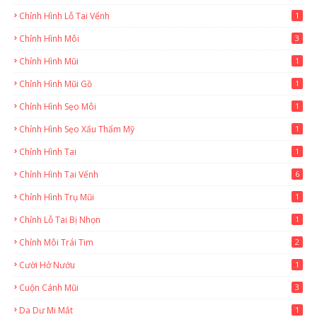
Chỉnh Hình Lỗ Tai Vểnh
1
Chỉnh Hình Môi
3
Chỉnh Hình Mũi
1
Chỉnh Hình Mũi Gồ
1
Chỉnh Hình Sẹo Môi
1
Chỉnh Hình Sẹo Xấu Thẩm Mỹ
1
Chỉnh Hình Tai
1
Chỉnh Hình Tai Vểnh
6
Chỉnh Hình Trụ Mũi
1
Chỉnh Lỗ Tai Bị Nhọn
1
Chỉnh Môi Trái Tim
2
Cười Hở Nướu
1
Cuộn Cánh Mũi
3
Da Dư Mi Mắt
1