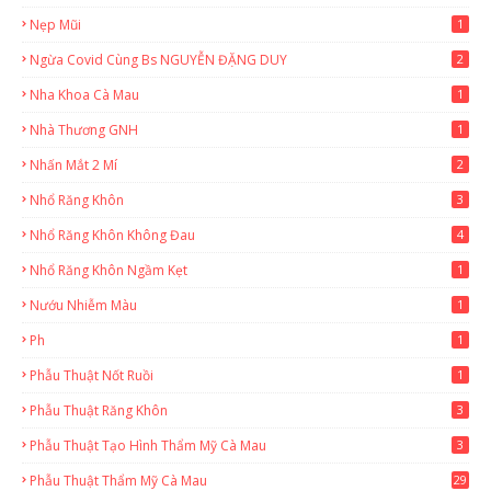
Nẹp Mũi
1
Ngừa Covid Cùng Bs NGUYỄN ĐẶNG DUY
2
Nha Khoa Cà Mau
1
Nhà Thương GNH
1
Nhấn Mắt 2 Mí
2
Nhổ Răng Khôn
3
Nhổ Răng Khôn Không Đau
4
Nhổ Răng Khôn Ngầm Kẹt
1
Nướu Nhiễm Màu
1
Ph
1
Phẫu Thuật Nốt Ruồi
1
Phẫu Thuật Răng Khôn
3
Phẫu Thuật Tạo Hình Thẩm Mỹ Cà Mau
3
Phẫu Thuật Thẩm Mỹ Cà Mau
29