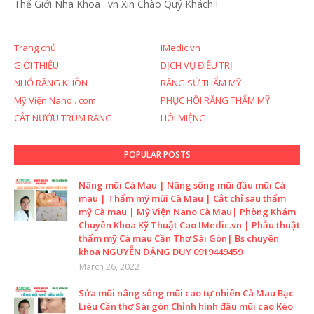
Thế Giới Nha Khoa . vn
Xin Chào Quý Khách !
Trang chủ
IMedic.vn
GIỚI THIỆU
DỊCH VỤ ĐIỀU TRỊ
NHỔ RĂNG KHÔN
RĂNG SỨ THẨM MỸ
Mỹ Viện Nano . com
PHỤC HỒI RĂNG THẨM MỸ
CẮT NƯỚU TRÙM RĂNG
HÔI MIỆNG
POPULAR POSTS
Nâng mũi Cà Mau | Nâng sống mũi đầu mũi Cà
mau | Thẩm mỹ mũi Cà Mau | Cắt chỉ sau thẩm
mỹ Cà mau | Mỹ Viện Nano Cà Mau| Phòng Khám
Chuyên Khoa Kỹ Thuật Cao IMedic.vn | Phẫu thuật
thẩm mỹ Cà mau Cần Thơ Sài Gòn| Bs chuyên
khoa NGUYỄN ĐẶNG DUY 0919449459
March 26, 2022
Sửa mũi nâng sống mũi cao tự nhiên Cà Mau Bạc
Liêu Cần thơ Sài gòn Chỉnh hình đầu mũi cao Kéo