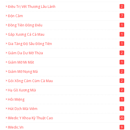
Điều Trị Vết Thương Lâu Lành
2
Độn Cằm
7
Đồng Tiền Đồng Điếu
1
Gắp Xương Cá Cà Mau
1
Gia Tăng Độ Sâu Đồng Tiền
1
Giảm Da Dư Mỡ Thừa
2
Giảm Mỡ Mi Mắt
1
Giảm Mỡ Nọng Má
2
Gói Xông Cảm Cúm Cà Mau
2
Hạ Gồ Xương Mũi
2
Hôi Miệng
1
Hút Dịch Mũi Viêm
1
IMedic Y Khoa Kỹ Thuật Cao
20
2
IMedic.vn
9