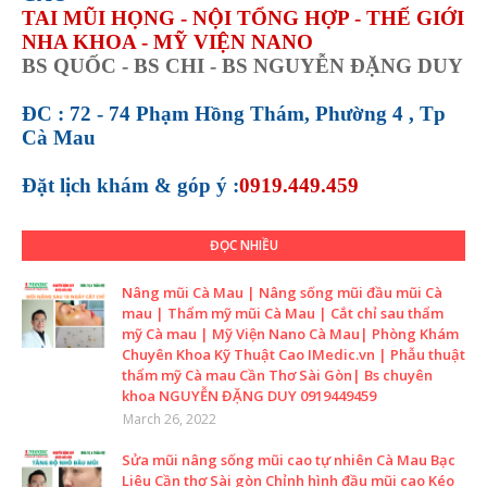
TAI MŨI HỌNG - NỘI TỔNG HỢP - THẾ GIỚI
NHA KHOA - MỸ VIỆN NANO
BS QUỐC - BS CHI - BS NGUYỄN ĐẶNG DUY
ĐC : 72 - 74 Phạm Hồng Thám, Phường 4 , Tp
Cà Mau
Đặt lịch khám &
góp ý :
0919.449.459
ĐỌC NHIỀU
Nâng mũi Cà Mau | Nâng sống mũi đầu mũi Cà
mau | Thẩm mỹ mũi Cà Mau | Cắt chỉ sau thẩm
mỹ Cà mau | Mỹ Viện Nano Cà Mau| Phòng Khám
Chuyên Khoa Kỹ Thuật Cao IMedic.vn | Phẫu thuật
thẩm mỹ Cà mau Cần Thơ Sài Gòn| Bs chuyên
khoa NGUYỄN ĐẶNG DUY 0919449459
March 26, 2022
Sửa mũi nâng sống mũi cao tự nhiên Cà Mau Bạc
Liêu Cần thơ Sài gòn Chỉnh hình đầu mũi cao Kéo