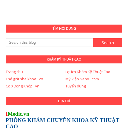
TÌM NỘI DUNG
KHÁM KỸ THUẬT CAO
Trang chủ
Lợi ích Khám Kỹ Thuật Cao
Thế giới nha khoa . vn
Mỹ Viện Nano . com
Cơ Xương Khớp . vn
Tuyển dụng
ĐỊA CHỈ
I
Medic.vn
PHÒNG KHÁM CHUYÊN KHOA KỸ THUẬT
CAO