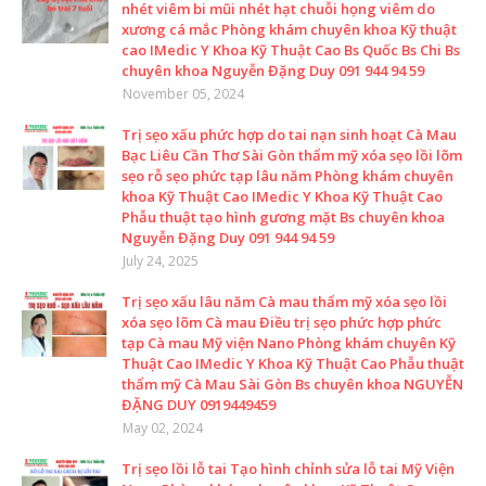
nhét viêm bi mũi nhét hạt chuỗi họng viêm do
xương cá mắc Phòng khám chuyên khoa Kỹ thuật
cao IMedic Y Khoa Kỹ Thuật Cao Bs Quốc Bs Chi Bs
chuyên khoa Nguyễn Đặng Duy 091 944 94 59
November 05, 2024
Trị sẹo xấu phức hợp do tai nạn sinh hoạt Cà Mau
Bạc Liêu Cần Thơ Sài Gòn thẩm mỹ xóa sẹo lồi lõm
sẹo rỗ sẹo phức tạp lâu năm Phòng khám chuyên
khoa Kỹ Thuật Cao IMedic Y Khoa Kỹ Thuật Cao
Phẫu thuật tạo hình gương mặt Bs chuyên khoa
Nguyễn Đặng Duy 091 944 94 59
July 24, 2025
Trị sẹo xấu lâu năm Cà mau thẩm mỹ xóa sẹo lồi
xóa sẹo lõm Cà mau Điều trị sẹo phức hợp phức
tạp Cà mau Mỹ viện Nano Phòng khám chuyên Kỹ
Thuật Cao IMedic Y Khoa Kỹ Thuật Cao Phẫu thuật
thẩm mỹ Cà Mau Sài Gòn Bs chuyên khoa NGUYỄN
ĐẶNG DUY 0919449459
May 02, 2024
Trị sẹo lồi lỗ tai Tạo hình chỉnh sửa lỗ tai Mỹ Viện