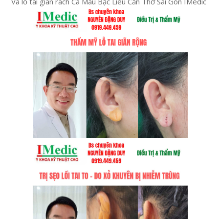
Vá lỗ tai giãn rách Cà Mau Bạc Liêu Cần Thơ Sài Gòn IMedic