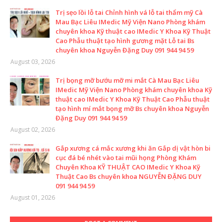
Trị sẹo lồi lỗ tai Chỉnh hình vá lỗ tai thẩm mỹ Cà
Mau Bạc Liêu IMedic Mỹ Viện Nano Phòng khám
chuyên khoa Kỹ thuật cao IMedic Y Khoa Kỹ Thuật
Cao Phẫu thuật tạo hình gương mặt Lỗ tai Bs
chuyên khoa Nguyễn Đặng Duy 091 944 94 59
August 03, 2026
Trị bọng mỡ bướu mỡ mi mắt Cà Mau Bạc Liêu
IMedic Mỹ Viện Nano Phòng khám chuyên khoa Kỹ
thuật cao IMedic Y Khoa Kỹ Thuật Cao Phẫu thuật
tạo hình mí mắt bọng mỡ Bs chuyên khoa Nguyễn
Đặng Duy 091 944 94 59
August 02, 2026
Gắp xương cá mắc xương khi ăn Gắp dị vật hòn bi
cục đá bé nhét vào tai mũi họng Phòng Khám
Chuyên Khoa KỸ THUẬT CAO IMedic Y Khoa Kỹ
Thuật Cao Bs chuyên khoa NGUYỄN ĐẶNG DUY
091 944 94 59
August 01, 2026