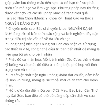
giúp giảm lưu thông máu đến sẹo, từ đó hạn chế sự phát
triển của mô sẹo và làm xẹp sẹo. Phương pháp này thường
được kết hợp với các liệu pháp khác để tăng hiệu quả.
Tại Sao Nên Chọn IMedic Y Khoa Kỹ Thuật Cao và Bác sĩ
NGUYỄN ĐẶNG DUY?
* Chuyên môn cao: Bác sĩ chuyên khoa NGUYỄN ĐẶNG
DUY là người có kiến thức sâu rộng và kinh nghiệm dày dặn
trong điều trị các vấn đề về da liễu và sẹo.
* Công nghệ hiện đại: Chúng tôi luôn cập nhật và sử dụng
các thiết bị y tế, công nghệ điều trị tiên tiến nhất để mang lại
hiệu quả tối ưu cho bệnh nhân.
* Phác đồ cá nhân hóa: Mỗi bệnh nhân đều được thăm khám
kỹ lưỡng và có phác đồ điều trị riêng biệt, phù hợp với tình
trạng sẹo và cơ địa.
* Cơ sở vật chất tiện nghi: Phòng khám đạt chuẩn, đảm bảo
vệ sinh vô trùng, mang lại sự thoải mái và an tâm cho bệnh
nhân.
* Hỗ trợ đa địa điểm: Dù bạn ở Cà Mau, Bạc Liêu, Cần Thơ
hay Sài Gòn, bạn đều có thể dễ dàng tiếp cận dịch vụ của
chúng tôi.