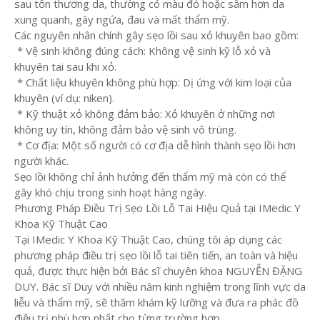
sau tổn thương da, thường có màu đỏ hoặc sẫm hơn da
xung quanh, gây ngứa, đau và mất thẩm mỹ.
Các nguyên nhân chính gây sẹo lồi sau xỏ khuyên bao gồm:
* Vệ sinh không đúng cách: Không vệ sinh kỹ lỗ xỏ và
khuyên tai sau khi xỏ.
* Chất liệu khuyên không phù hợp: Dị ứng với kim loại của
khuyên (ví dụ: niken).
* Kỹ thuật xỏ không đảm bảo: Xỏ khuyên ở những nơi
không uy tín, không đảm bảo vệ sinh vô trùng.
* Cơ địa: Một số người có cơ địa dễ hình thành sẹo lồi hơn
người khác.
Sẹo lồi không chỉ ảnh hưởng đến thẩm mỹ mà còn có thể
gây khó chịu trong sinh hoạt hàng ngày.
Phương Pháp Điều Trị Sẹo Lồi Lỗ Tai Hiệu Quả tại IMedic Y
Khoa Kỹ Thuật Cao
Tại IMedic Y Khoa Kỹ Thuật Cao, chúng tôi áp dụng các
phương pháp điều trị sẹo lồi lỗ tai tiên tiến, an toàn và hiệu
quả, được thực hiện bởi Bác sĩ chuyên khoa NGUYỄN ĐẶNG
DUY. Bác sĩ Duy với nhiều năm kinh nghiệm trong lĩnh vực da
liễu và thẩm mỹ, sẽ thăm khám kỹ lưỡng và đưa ra phác đồ
điều trị phù hợp nhất cho từng trường hợp.