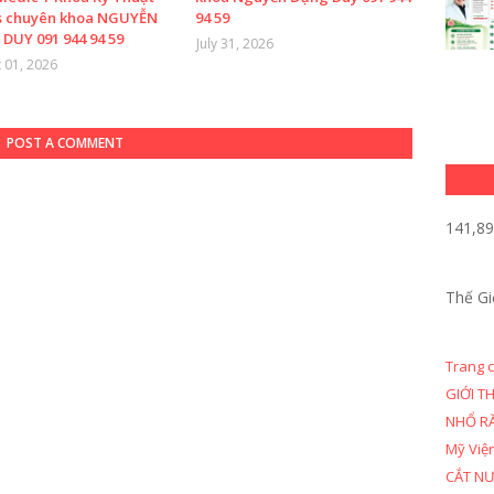
s chuyên khoa NGUYỄN
94 59
DUY 091 944 94 59
July 31, 2026
 01, 2026
POST A COMMENT
141,8
Thế Gi
Trang 
GIỚI T
NHỔ R
Mỹ Việ
CẮT N