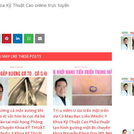
a Kỹ Thuật Cao online trực tuyến
 MAY LIKE THESE POSTS
ương cá mắc xương khi
Trị u mềm U sùi trên mặt trên
 dị vật hòn bi cục đá bé
da Cà Mau Bạc Liêu IMedic Y
vào tai mũi họng Phòng
Khoa Kỹ Thuật Cao Phẫu thuật
Chuyên Khoa KỸ THUẬT
tạo hình gương mặt Bs chuyên
Medic Y Khoa Kỹ Thuật
khoa Nguyễn Đặng Duy 091 944