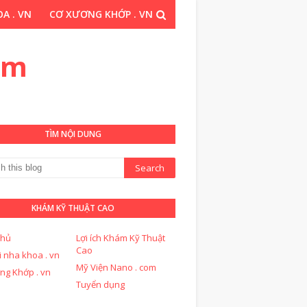
A . VN
CƠ XƯƠNG KHỚP . VN
THUẬT CAO . COM
om
TÌM NỘI DUNG
KHÁM KỸ THUẬT CAO
chủ
Lợi ích Khám Kỹ Thuật
Cao
i nha khoa . vn
Mỹ Viện Nano . com
ng Khớp . vn
Tuyển dụng