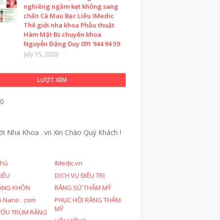
nghiêng ngầm kẹt không sang
chấn Cà Mau Bạc Liêu IMedic
Thế giới nha khoa Phẫu thuật
Hàm Mặt Bs chuyên khoa
Nguyễn Đặng Duy 091 944 94 59
July 15, 2026
LƯỢT XEM
90
ới Nha Khoa . vn
Xin Chào Quý Khách !
chủ
IMedic.vn
HIỆU
DỊCH VỤ ĐIỀU TRỊ
ĂNG KHÔN
RĂNG SỨ THẨM MỸ
n Nano . com
PHỤC HỒI RĂNG THẨM
MỸ
ƯỚU TRÙM RĂNG