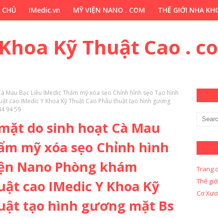
 CHỦ
IMedic.vn
MỸ VIỆN NANO . COM
THẾ GIỚI NHA KHO
ẢO DƯỢC . COM
Y KHOA KỸ THUẬT CAO . COM
Y KHOA KỸ 
 Khoa Kỹ Thuật Cao . c
Cà Mau Bạc Liêu IMedic Thẩm mỹ xóa sẹo Chỉnh hình sẹo Tạo hình
ật cao IMedic Y Khoa Kỹ Thuật Cao Phẫu thuật tạo hình gương
4 94 59
 mặt do sinh hoạt Cà Mau
hẩm mỹ xóa sẹo Chỉnh hình
iện Nano Phòng khám
Trang 
Thế giớ
ật cao IMedic Y Khoa Kỹ
Cơ Xươ
uật tạo hình gương mặt Bs