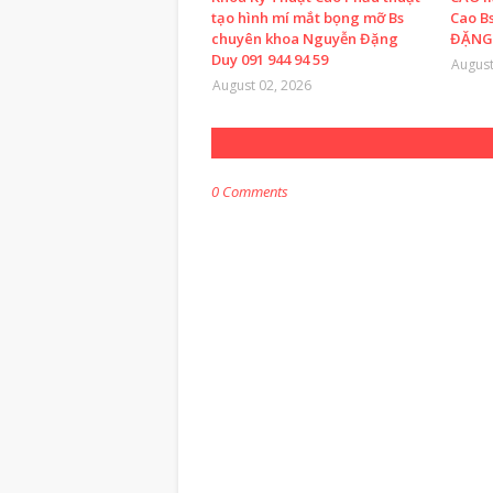
tạo hình mí mắt bọng mỡ Bs
Cao B
chuyên khoa Nguyễn Đặng
ĐẶNG 
Duy 091 944 94 59
August
August 02, 2026
0 Comments