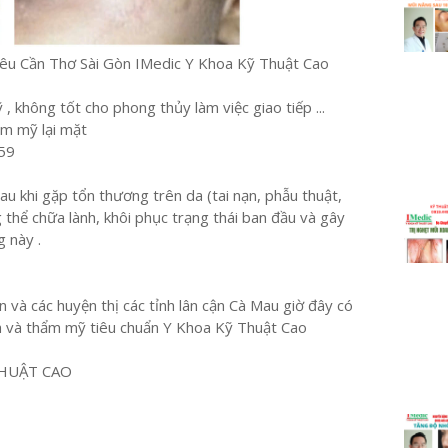
iêu Cần Thơ Sài Gòn IMedic Y Khoa Kỹ Thuật Cao
không tốt cho phong thủy làm việc giao tiếp ...
ẩm mỹ lại mặt
59
au khi gặp tổn thương trên da (tai nạn, phẫu thuật,
hể chữa lành, khôi phục trạng thái ban đầu và gây
g này .
 và các huyện thị các tỉnh lân cận Cà Mau giờ đây có
h và thẩm mỹ tiêu chuẩn Y Khoa Kỹ Thuật Cao
HUẬT CAO