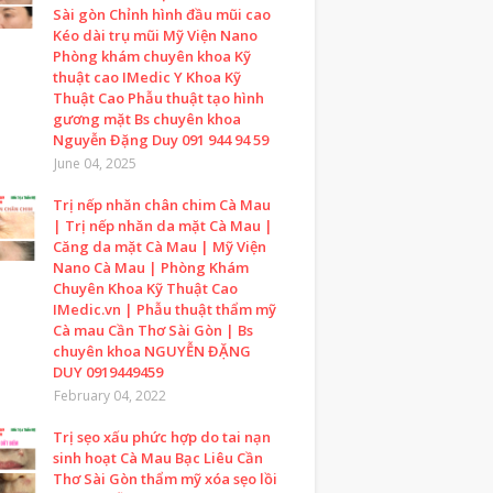
Sài gòn Chỉnh hình đầu mũi cao
Kéo dài trụ mũi Mỹ Viện Nano
Phòng khám chuyên khoa Kỹ
thuật cao IMedic Y Khoa Kỹ
Thuật Cao Phẫu thuật tạo hình
gương mặt Bs chuyên khoa
Nguyễn Đặng Duy 091 944 94 59
June 04, 2025
Trị nếp nhăn chân chim Cà Mau
| Trị nếp nhăn da mặt Cà Mau |
Căng da mặt Cà Mau | Mỹ Viện
Nano Cà Mau | Phòng Khám
Chuyên Khoa Kỹ Thuật Cao
IMedic.vn | Phẫu thuật thẩm mỹ
Cà mau Cần Thơ Sài Gòn | Bs
chuyên khoa NGUYỄN ĐẶNG
DUY 0919449459
February 04, 2022
Trị sẹo xấu phức hợp do tai nạn
sinh hoạt Cà Mau Bạc Liêu Cần
Thơ Sài Gòn thẩm mỹ xóa sẹo lồi