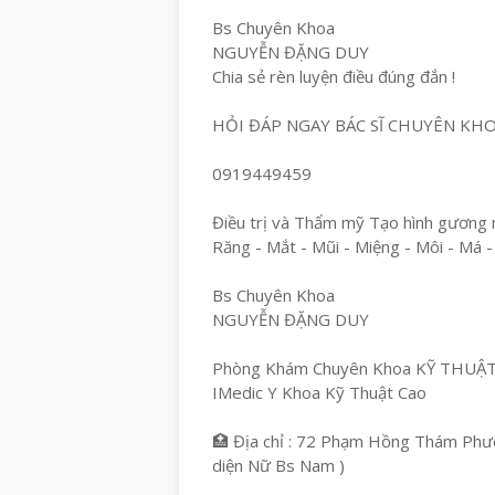
Bs Chuyên Khoa
NGUYỄN ĐẶNG DUY
Chia sẻ rèn luyện điều đúng đắn !
HỎI ĐÁP NGAY BÁC SĨ CHUYÊN KH
0919449459
Điều trị và Thẩm mỹ Tạo hình gương 
Răng - Mắt - Mũi - Miệng - Môi - Má -
Bs Chuyên Khoa
NGUYỄN ĐẶNG DUY
Phòng Khám Chuyên Khoa KỸ THUẬ
IMedic Y Khoa Kỹ Thuật Cao
🏥 Địa chỉ : 72 Phạm Hồng Thám Phườ
diện Nữ Bs Nam )