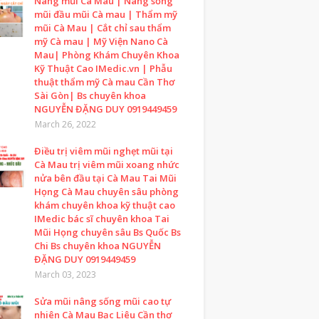
Nâng mũi Cà Mau | Nâng sống
mũi đầu mũi Cà mau | Thẩm mỹ
mũi Cà Mau | Cắt chỉ sau thẩm
mỹ Cà mau | Mỹ Viện Nano Cà
Mau| Phòng Khám Chuyên Khoa
Kỹ Thuật Cao IMedic.vn | Phẫu
thuật thẩm mỹ Cà mau Cần Thơ
Sài Gòn| Bs chuyên khoa
NGUYỄN ĐẶNG DUY 0919449459
March 26, 2022
Điều trị viêm mũi nghẹt mũi tại
Cà Mau trị viêm mũi xoang nhức
nửa bên đầu tại Cà Mau Tai Mũi
Họng Cà Mau chuyên sâu phòng
khám chuyên khoa kỹ thuật cao
IMedic bác sĩ chuyên khoa Tai
Mũi Họng chuyên sâu Bs Quốc Bs
Chi Bs chuyên khoa NGUYỄN
ĐẶNG DUY 0919449459
March 03, 2023
Sửa mũi nâng sống mũi cao tự
nhiên Cà Mau Bạc Liêu Cần thơ