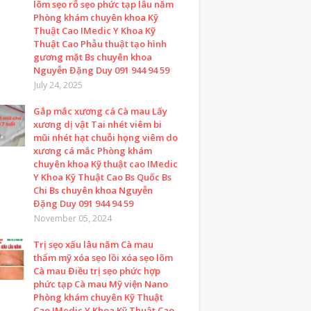
lõm sẹo rỗ sẹo phức tạp lâu năm
Phòng khám chuyên khoa Kỹ
Thuật Cao IMedic Y Khoa Kỹ
Thuật Cao Phẫu thuật tạo hình
gương mặt Bs chuyên khoa
Nguyễn Đặng Duy 091 944 94 59
July 24, 2025
Gắp mắc xương cá Cà mau Lấy
xương dị vật Tai nhét viêm bi
mũi nhét hạt chuỗi họng viêm do
xương cá mắc Phòng khám
chuyên khoa Kỹ thuật cao IMedic
Y Khoa Kỹ Thuật Cao Bs Quốc Bs
Chi Bs chuyên khoa Nguyễn
Đặng Duy 091 944 94 59
November 05, 2024
Trị sẹo xấu lâu năm Cà mau
thẩm mỹ xóa sẹo lồi xóa sẹo lõm
Cà mau Điều trị sẹo phức hợp
phức tạp Cà mau Mỹ viện Nano
Phòng khám chuyên Kỹ Thuật
Cao IMedic Y Khoa Kỹ Thuật Cao