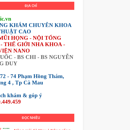
ĐỊA CHỈ
ic.vn
NG KHÁM CHUYÊN KHOA
THUẬT CAO
 MŨI HỌNG - NỘI TỔNG
- THẾ GIỚI NHA KHOA -
VIỆN NANO
UỐC - BS CHI - BS NGUYỄN
G DUY
 72 - 74 Phạm Hồng Thám,
ng 4 , Tp Cà Mau
lịch khám &
góp ý
.449.459
ĐỌC NHIỀU