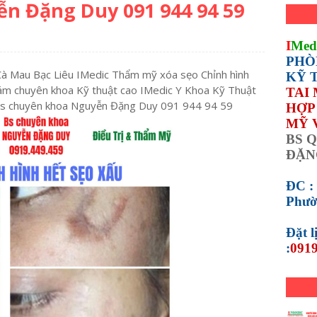
n Đặng Duy 091 944 94 59
I
Med
PHÒ
Cà Mau Bạc Liêu IMedic Thẩm mỹ xóa sẹo Chỉnh hình
KỸ 
ám chuyên khoa Kỹ thuật cao IMedic Y Khoa Kỹ Thuật
TAI
 Bs chuyên khoa Nguyễn Đặng Duy 091 944 94 59
HỢP 
MỸ 
BS Q
ĐẶN
ĐC :
Phườ
Đặt 
:
0919