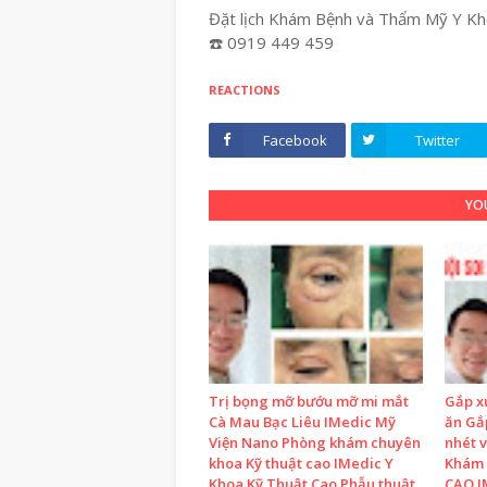
Đặt lịch Khám Bệnh và Thẩm Mỹ Y Kho
☎️ 0919 449 459
REACTIONS
Facebook
Twitter
YOU
Trị bọng mỡ bướu mỡ mi mắt
Gắp x
Cà Mau Bạc Liêu IMedic Mỹ
ăn Gắp
Viện Nano Phòng khám chuyên
nhét 
khoa Kỹ thuật cao IMedic Y
Khám 
Khoa Kỹ Thuật Cao Phẫu thuật
CAO I