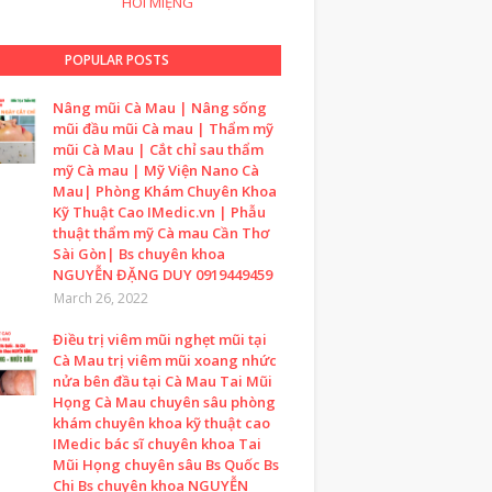
HÔI MIỆNG
POPULAR POSTS
Nâng mũi Cà Mau | Nâng sống
mũi đầu mũi Cà mau | Thẩm mỹ
mũi Cà Mau | Cắt chỉ sau thẩm
mỹ Cà mau | Mỹ Viện Nano Cà
Mau| Phòng Khám Chuyên Khoa
Kỹ Thuật Cao IMedic.vn | Phẫu
thuật thẩm mỹ Cà mau Cần Thơ
Sài Gòn| Bs chuyên khoa
NGUYỄN ĐẶNG DUY 0919449459
March 26, 2022
Điều trị viêm mũi nghẹt mũi tại
Cà Mau trị viêm mũi xoang nhức
nửa bên đầu tại Cà Mau Tai Mũi
Họng Cà Mau chuyên sâu phòng
khám chuyên khoa kỹ thuật cao
IMedic bác sĩ chuyên khoa Tai
Mũi Họng chuyên sâu Bs Quốc Bs
Chi Bs chuyên khoa NGUYỄN