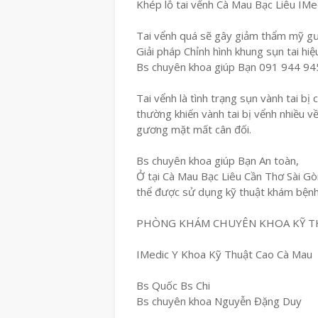
Khép lỗ tai vểnh Cà Mau Bạc Liêu IM
Tai vểnh quá sẽ gây giảm thẩm mỹ gư
Giải pháp Chỉnh hình khung sụn tai hiệ
Bs chuyên khoa giúp Bạn 091 944 94
Tai vểnh là tình trạng sụn vành tai bị
thường khiến vành tai bị vểnh nhiều v
gương mặt mất cân đối.
Bs chuyên khoa giúp Bạn An toàn,
Ở tại Cà Mau Bạc Liêu Cần Thơ Sài Gòn
thể được sử dụng kỹ thuật khám bện
PHÒNG KHÁM CHUYÊN KHOA KỸ T
IMedic Y Khoa Kỹ Thuật Cao Cà Mau
Bs Quốc Bs Chi
Bs chuyên khoa Nguyễn Đặng Duy