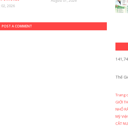
August 01, 2026
 02, 2026
POST A COMMENT
141,7
Thế Gi
Trang 
GIỚI T
NHỔ R
Mỹ Việ
CẮT N