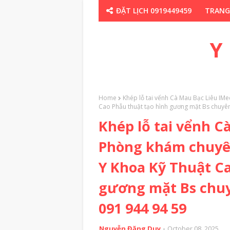
ĐẶT LỊCH 0919449459
TRANG
CHUYÊN GIA TH
Y
Home
Khép lỗ tai vểnh Cà Mau Bạc Liêu IM
Cao Phẫu thuật tạo hình gương mặt Bs chuy
Khép lỗ tai vểnh C
Phòng khám chuyên
Y Khoa Kỹ Thuật Ca
gương mặt Bs chu
091 944 94 59
Nguyễn Đặng Duy
October 08, 2025