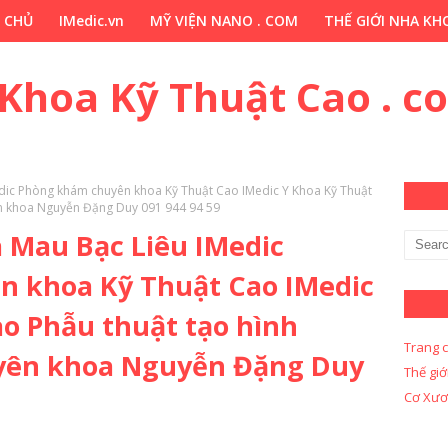
 CHỦ
IMedic.vn
MỸ VIỆN NANO . COM
THẾ GIỚI NHA KHO
ẢO DƯỢC . COM
Y KHOA KỸ THUẬT CAO . COM
Y KHOA KỸ 
 Khoa Kỹ Thuật Cao . c
edic Phòng khám chuyên khoa Kỹ Thuật Cao IMedic Y Khoa Kỹ Thuật
ên khoa Nguyễn Đặng Duy 091 944 94 59
à Mau Bạc Liêu IMedic
 khoa Kỹ Thuật Cao IMedic
o Phẫu thuật tạo hình
Trang 
yên khoa Nguyễn Đặng Duy
Thế giớ
Cơ Xươ