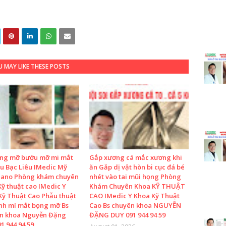
 MAY LIKE THESE POSTS
ọng mỡ bướu mỡ mi mắt
Gắp xương cá mắc xương khi
u Bạc Liêu IMedic Mỹ
ăn Gắp dị vật hòn bi cục đá bé
Nano Phòng khám chuyên
nhét vào tai mũi họng Phòng
ỹ thuật cao IMedic Y
Khám Chuyên Khoa KỸ THUẬT
Kỹ Thuật Cao Phẫu thuật
CAO IMedic Y Khoa Kỹ Thuật
ình mí mắt bọng mỡ Bs
Cao Bs chuyên khoa NGUYỄN
n khoa Nguyễn Đặng
ĐẶNG DUY 091 944 94 59
1 944 94 59