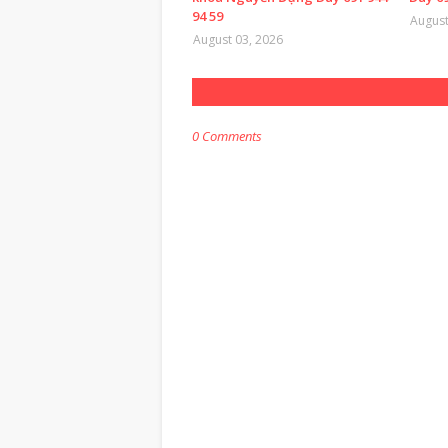
94 59
August
August 03, 2026
0 Comments