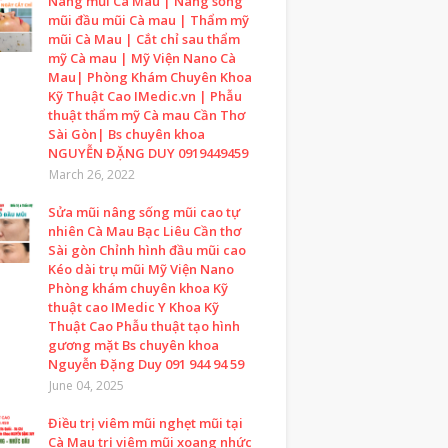
Nâng mũi Cà Mau | Nâng sống
mũi đầu mũi Cà mau | Thẩm mỹ
mũi Cà Mau | Cắt chỉ sau thẩm
mỹ Cà mau | Mỹ Viện Nano Cà
Mau| Phòng Khám Chuyên Khoa
Kỹ Thuật Cao IMedic.vn | Phẫu
thuật thẩm mỹ Cà mau Cần Thơ
Sài Gòn| Bs chuyên khoa
NGUYỄN ĐẶNG DUY 0919449459
March 26, 2022
Sửa mũi nâng sống mũi cao tự
nhiên Cà Mau Bạc Liêu Cần thơ
Sài gòn Chỉnh hình đầu mũi cao
Kéo dài trụ mũi Mỹ Viện Nano
Phòng khám chuyên khoa Kỹ
thuật cao IMedic Y Khoa Kỹ
Thuật Cao Phẫu thuật tạo hình
gương mặt Bs chuyên khoa
Nguyễn Đặng Duy 091 944 94 59
June 04, 2025
Điều trị viêm mũi nghẹt mũi tại
Cà Mau trị viêm mũi xoang nhức