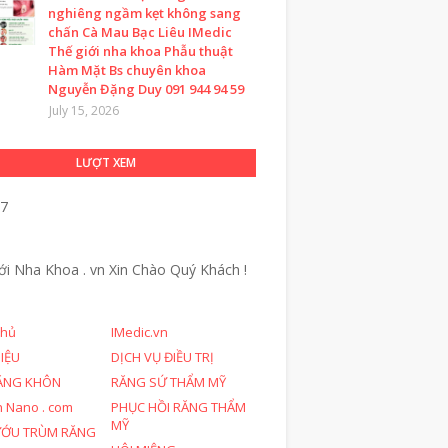
nghiêng ngầm kẹt không sang
chấn Cà Mau Bạc Liêu IMedic
Thế giới nha khoa Phẫu thuật
Hàm Mặt Bs chuyên khoa
Nguyễn Đặng Duy 091 944 94 59
July 15, 2026
LƯỢT XEM
47
ới Nha Khoa . vn
Xin Chào Quý Khách !
chủ
IMedic.vn
HIỆU
DỊCH VỤ ĐIỀU TRỊ
ĂNG KHÔN
RĂNG SỨ THẨM MỸ
n Nano . com
PHỤC HỒI RĂNG THẨM
MỸ
ƯỚU TRÙM RĂNG