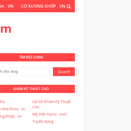
A . VN
CƠ XƯƠNG KHỚP . VN
THUẬT CAO . COM
om
TÌM NỘI DUNG
KHÁM KỸ THUẬT CAO
chủ
Lợi ích Khám Kỹ Thuật
Cao
i nha khoa . vn
Mỹ Viện Nano . com
ng Khớp . vn
Tuyển dụng