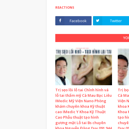
REACTIONS
Facebook
Twitter
YOU
Trị sẹo lồi lỗ tai Chỉnh hình vá
Trị b
lỗ tai thẩm mỹ Cà Mau Bạc Liêu
Cà Ma
IMedic Mỹ Viện Nano Phòng
Viện 
khám chuyên khoa Kỹ thuật
khoa K
cao IMedic Y Khoa Kỹ Thuật
Khoa 
Cao Phẫu thuật tạo hình
tạo h
gương mặt Lỗ tai Bs chuyên
chuyê
khoa Nguyễn Đặng Duy 091 944
Duy 09