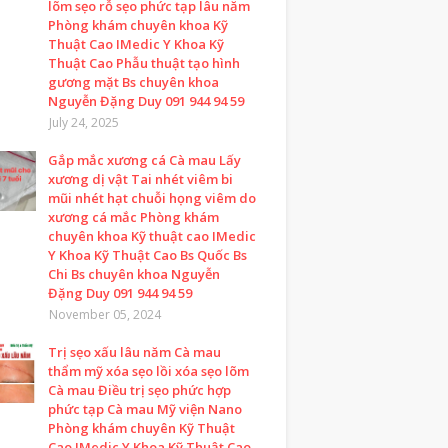
lõm sẹo rỗ sẹo phức tạp lâu năm
Phòng khám chuyên khoa Kỹ
Thuật Cao IMedic Y Khoa Kỹ
Thuật Cao Phẫu thuật tạo hình
gương mặt Bs chuyên khoa
Nguyễn Đặng Duy 091 944 94 59
July 24, 2025
Gắp mắc xương cá Cà mau Lấy
xương dị vật Tai nhét viêm bi
mũi nhét hạt chuỗi họng viêm do
xương cá mắc Phòng khám
chuyên khoa Kỹ thuật cao IMedic
Y Khoa Kỹ Thuật Cao Bs Quốc Bs
Chi Bs chuyên khoa Nguyễn
Đặng Duy 091 944 94 59
November 05, 2024
Trị sẹo xấu lâu năm Cà mau
thẩm mỹ xóa sẹo lồi xóa sẹo lõm
Cà mau Điều trị sẹo phức hợp
phức tạp Cà mau Mỹ viện Nano
Phòng khám chuyên Kỹ Thuật
Cao IMedic Y Khoa Kỹ Thuật Cao