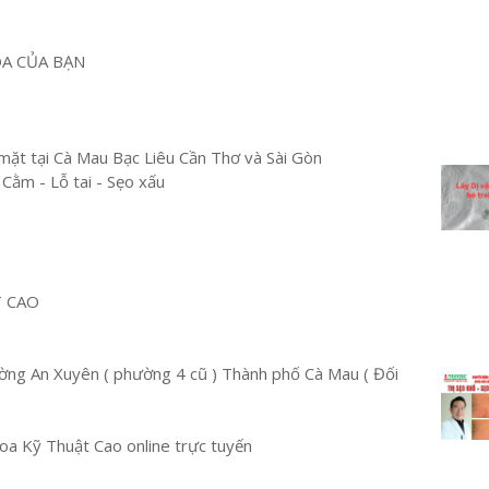
OA CỦA BẠN
mặt tại Cà Mau Bạc Liêu Cần Thơ và Sài Gòn
 Cằm - Lỗ tai - Sẹo xấu
T CAO
ng An Xuyên ( phường 4 cũ ) Thành phố Cà Mau ( Đối
a Kỹ Thuật Cao online trực tuyến