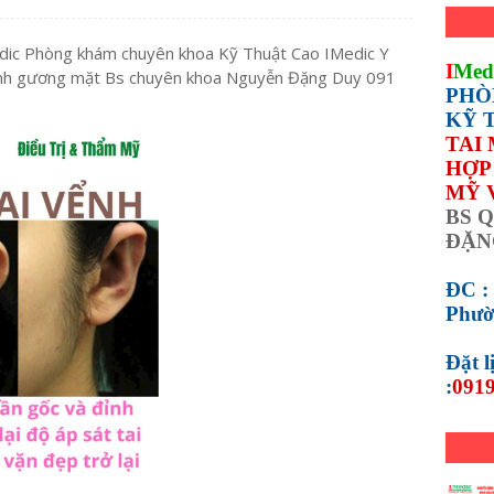
edic Phòng khám chuyên khoa Kỹ Thuật Cao IMedic Y
I
Med
ình gương mặt Bs chuyên khoa Nguyễn Đặng Duy 091
PHÒ
KỸ 
TAI
HỢP 
MỸ 
BS Q
ĐẶN
ĐC :
Phườ
Đặt 
:
0919