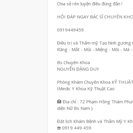
Chia sẻ rèn luyện điều đúng đắn !
HỎI ĐÁP NGAY BÁC SĨ CHUYÊN KH
0919449459
Điều trị và Thẩm mỹ Tạo hình gương 
Răng - Mắt - Mũi - Miệng - Môi - Má -
Bs Chuyên Khoa
NGUYỄN ĐẶNG DUY
Phòng Khám Chuyên Khoa KỸ THUẬ
IMedic Y Khoa Kỹ Thuật Cao
🏥 Địa chỉ : 72 Phạm Hồng Thám Phườ
diện Nữ Bs Nam )
Đặt lịch Khám Bệnh và Thẩm Mỹ Y Kho
☎️ 0919 449 459