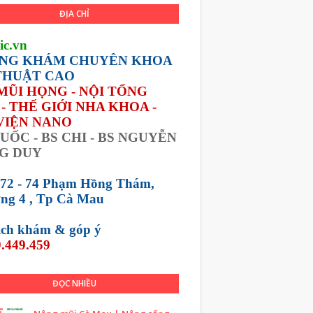
ĐỊA CHỈ
ic.vn
NG KHÁM CHUYÊN KHOA
THUẬT CAO
 MŨI HỌNG - NỘI TỔNG
- THẾ GIỚI NHA KHOA -
VIỆN NANO
UỐC - BS CHI - BS NGUYỄN
G DUY
 72 - 74 Phạm Hồng Thám,
ng 4 , Tp Cà Mau
lịch khám &
góp ý
.449.459
ĐỌC NHIỀU