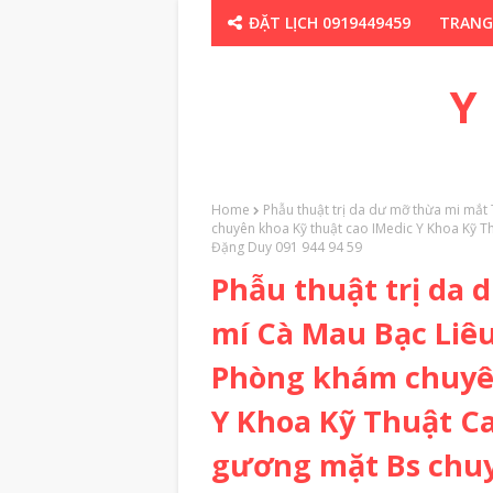
ĐẶT LỊCH 0919449459
TRANG
CHUYÊN GIA TH
Y
Home
Phẫu thuật trị da dư mỡ thừa mi mắt
chuyên khoa Kỹ thuật cao IMedic Y Khoa Kỹ 
Đặng Duy 091 944 94 59
Phẫu thuật trị da 
mí Cà Mau Bạc Liê
Phòng khám chuyên
Y Khoa Kỹ Thuật Ca
gương mặt Bs chu