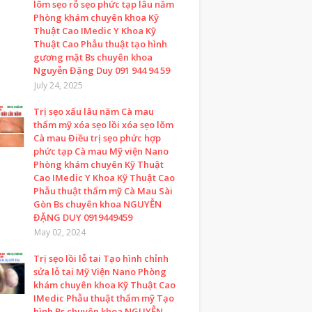
lõm sẹo rỗ sẹo phức tạp lâu năm
Phòng khám chuyên khoa Kỹ
Thuật Cao IMedic Y Khoa Kỹ
Thuật Cao Phẫu thuật tạo hình
gương mặt Bs chuyên khoa
Nguyễn Đặng Duy 091 944 94 59
July 24, 2025
Trị sẹo xấu lâu năm Cà mau
thẩm mỹ xóa sẹo lồi xóa sẹo lõm
Cà mau Điều trị sẹo phức hợp
phức tạp Cà mau Mỹ viện Nano
Phòng khám chuyên Kỹ Thuật
Cao IMedic Y Khoa Kỹ Thuật Cao
Phẫu thuật thẩm mỹ Cà Mau Sài
Gòn Bs chuyên khoa NGUYỄN
ĐẶNG DUY 0919449459
May 02, 2024
Trị sẹo lồi lỗ tai Tạo hình chỉnh
sửa lỗ tai Mỹ Viện Nano Phòng
khám chuyên khoa Kỹ Thuật Cao
IMedic Phẫu thuật thẩm mỹ Tạo
hình Bs chuyên khoa NGUYỄN