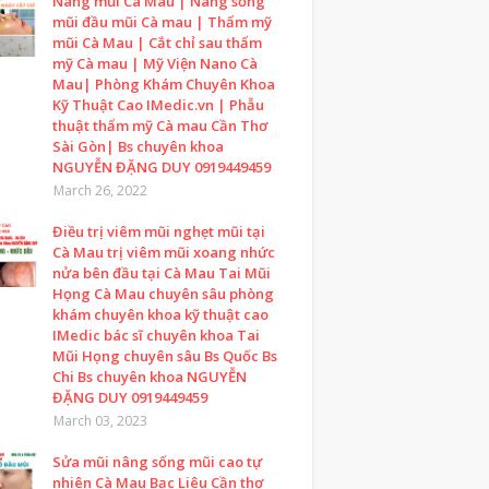
Nâng mũi Cà Mau | Nâng sống
mũi đầu mũi Cà mau | Thẩm mỹ
mũi Cà Mau | Cắt chỉ sau thẩm
mỹ Cà mau | Mỹ Viện Nano Cà
Mau| Phòng Khám Chuyên Khoa
Kỹ Thuật Cao IMedic.vn | Phẫu
thuật thẩm mỹ Cà mau Cần Thơ
Sài Gòn| Bs chuyên khoa
NGUYỄN ĐẶNG DUY 0919449459
March 26, 2022
Điều trị viêm mũi nghẹt mũi tại
Cà Mau trị viêm mũi xoang nhức
nửa bên đầu tại Cà Mau Tai Mũi
Họng Cà Mau chuyên sâu phòng
khám chuyên khoa kỹ thuật cao
IMedic bác sĩ chuyên khoa Tai
Mũi Họng chuyên sâu Bs Quốc Bs
Chi Bs chuyên khoa NGUYỄN
ĐẶNG DUY 0919449459
March 03, 2023
Sửa mũi nâng sống mũi cao tự
nhiên Cà Mau Bạc Liêu Cần thơ