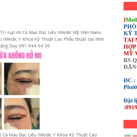
I
Med
PHÒ
 Trị sụp mí Cà Mau Bạc Liêu IMedic Mỹ Viện Nano
KỸ 
 IMedic Y Khoa Kỹ Thuật Cao Phẫu thuật tạo hình
TAI
Đặng Duy 091 944 94 59
HỢP 
MỸ 
BS Q
ĐẶN
ĐC :
Phườ
Đặt 
:
0919
t Cà Mau Bạc Liêu IMedic Y Khoa Kỹ Thuật Cao