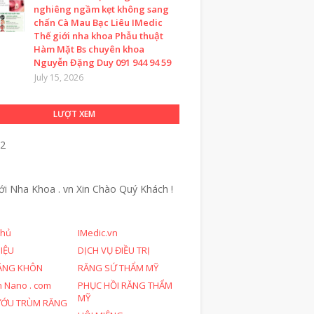
nghiêng ngầm kẹt không sang
chấn Cà Mau Bạc Liêu IMedic
Thế giới nha khoa Phẫu thuật
Hàm Mặt Bs chuyên khoa
Nguyễn Đặng Duy 091 944 94 59
July 15, 2026
LƯỢT XEM
32
ới Nha Khoa . vn
Xin Chào Quý Khách !
chủ
IMedic.vn
HIỆU
DỊCH VỤ ĐIỀU TRỊ
ĂNG KHÔN
RĂNG SỨ THẨM MỸ
n Nano . com
PHỤC HỒI RĂNG THẨM
MỸ
ƯỚU TRÙM RĂNG