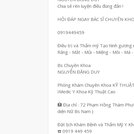
Chia sẻ rèn luyện điều đúng đắn !
HỎI ĐÁP NGAY BÁC SĨ CHUYÊN KH
0919449459
Điều trị và Thẩm mỹ Tạo hình gương 
Răng - Mắt - Mũi - Miệng - Môi - Má -
Bs Chuyên Khoa
NGUYỄN ĐẶNG DUY
Phòng Khám Chuyên Khoa KỸ THUẬ
IMedic Y Khoa Kỹ Thuật Cao
🏥 Địa chỉ : 72 Phạm Hồng Thám Phườ
diện Nữ Bs Nam )
Đặt lịch Khám Bệnh và Thẩm Mỹ Y Kho
☎️ 0919 449 459