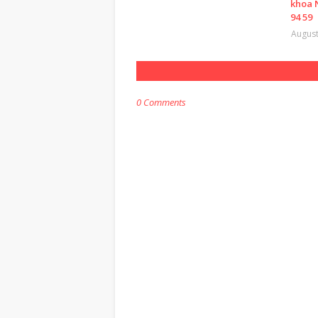
khoa 
94 59
August
0 Comments