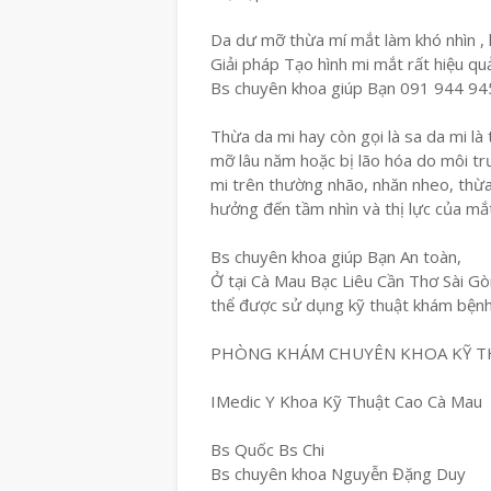
Da dư mỡ thừa mí mắt làm khó nhìn , k
Giải pháp Tạo hình mi mắt rất hiệu qu
Bs chuyên khoa giúp Bạn 091 944 94
Thừa da mi hay còn gọi là sa da mi là
mỡ lâu năm hoặc bị lão hóa do môi tr
mi trên thường nhão, nhăn nheo, thừ
hưởng đến tầm nhìn và thị lực của mắ
Bs chuyên khoa giúp Bạn An toàn,
Ở tại Cà Mau Bạc Liêu Cần Thơ Sài Gòn
thể được sử dụng kỹ thuật khám bện
PHÒNG KHÁM CHUYÊN KHOA KỸ T
IMedic Y Khoa Kỹ Thuật Cao Cà Mau
Bs Quốc Bs Chi
Bs chuyên khoa Nguyễn Đặng Duy