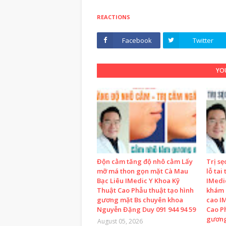
REACTIONS
Facebook
Twitter
YOU
Độn cằm tăng độ nhô cằm Lấy
Trị sẹ
mỡ má thon gọn mặt Cà Mau
lỗ tai
Bạc Liêu IMedic Y Khoa Kỹ
IMedi
Thuật Cao Phẫu thuật tạo hình
khám 
gương mặt Bs chuyên khoa
cao I
Nguyễn Đặng Duy 091 944 94 59
Cao P
gương
August 05, 2026