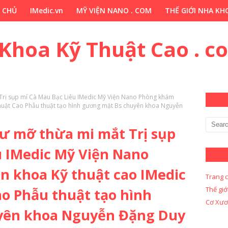
 CHỦ
IMedic.vn
MỸ VIỆN NANO . COM
THẾ GIỚI NHA KHO
ẢO DƯỢC . COM
Y KHOA KỸ THUẬT CAO . COM
Y KHOA KỸ 
 Khoa Kỹ Thuật Cao . c
 Trị sụp mí Cà Mau Bạc Liêu IMedic Mỹ Viện Nano Phòng khám
Thuật Cao Phẫu thuật tạo hình gương mặt Bs chuyên khoa Nguyễn
dư mỡ thừa mi mắt Trị sụp
u IMedic Mỹ Viện Nano
 khoa Kỹ thuật cao IMedic
Trang 
Thế giớ
o Phẫu thuật tạo hình
Cơ Xươ
yên khoa Nguyễn Đặng Duy