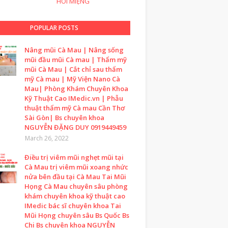
HÔI MIỆNG
POPULAR POSTS
Nâng mũi Cà Mau | Nâng sống
mũi đầu mũi Cà mau | Thẩm mỹ
mũi Cà Mau | Cắt chỉ sau thẩm
mỹ Cà mau | Mỹ Viện Nano Cà
Mau| Phòng Khám Chuyên Khoa
Kỹ Thuật Cao IMedic.vn | Phẫu
thuật thẩm mỹ Cà mau Cần Thơ
Sài Gòn| Bs chuyên khoa
NGUYỄN ĐẶNG DUY 0919449459
March 26, 2022
Điều trị viêm mũi nghẹt mũi tại
Cà Mau trị viêm mũi xoang nhức
nửa bên đầu tại Cà Mau Tai Mũi
Họng Cà Mau chuyên sâu phòng
khám chuyên khoa kỹ thuật cao
IMedic bác sĩ chuyên khoa Tai
Mũi Họng chuyên sâu Bs Quốc Bs
Chi Bs chuyên khoa NGUYỄN