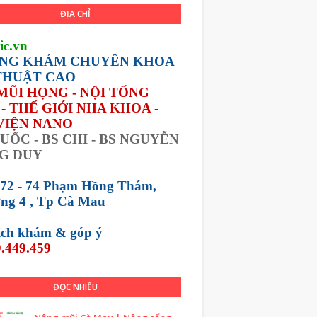
ĐỊA CHỈ
ic.vn
NG KHÁM CHUYÊN KHOA
THUẬT CAO
 MŨI HỌNG - NỘI TỔNG
- THẾ GIỚI NHA KHOA -
VIỆN NANO
UỐC - BS CHI - BS NGUYỄN
G DUY
 72 - 74 Phạm Hồng Thám,
ng 4 , Tp Cà Mau
lịch khám &
góp ý
.449.459
ĐỌC NHIỀU