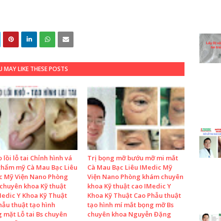
 MAY LIKE THESE POSTS
o lồi lỗ tai Chỉnh hình vá
Trị bọng mỡ bướu mỡ mi mắt
 thẩm mỹ Cà Mau Bạc Liêu
Cà Mau Bạc Liêu IMedic Mỹ
c Mỹ Viện Nano Phòng
Viện Nano Phòng khám chuyên
chuyên khoa Kỹ thuật
khoa Kỹ thuật cao IMedic Y
Medic Y Khoa Kỹ Thuật
Khoa Kỹ Thuật Cao Phẫu thuật
hẫu thuật tạo hình
tạo hình mí mắt bọng mỡ Bs
 mặt Lỗ tai Bs chuyên
chuyên khoa Nguyễn Đặng