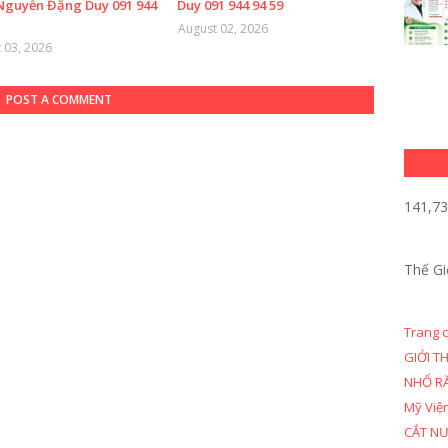
Nguyễn Đặng Duy 091 944
Duy 091 944 94 59
August 02, 2026
 03, 2026
POST A COMMENT
141,7
Thế Gi
Trang 
GIỚI T
NHỔ R
Mỹ Việ
CẮT N