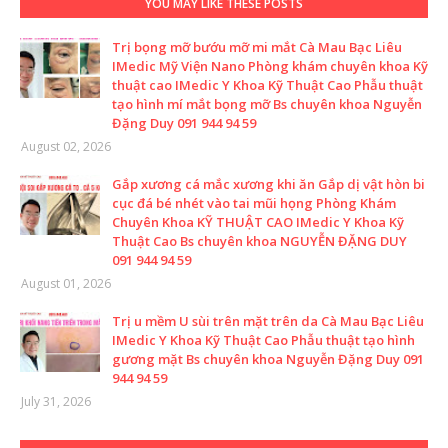
YOU MAY LIKE THESE POSTS
Trị bọng mỡ bướu mỡ mi mắt Cà Mau Bạc Liêu
IMedic Mỹ Viện Nano Phòng khám chuyên khoa Kỹ
thuật cao IMedic Y Khoa Kỹ Thuật Cao Phẫu thuật
tạo hình mí mắt bọng mỡ Bs chuyên khoa Nguyễn
Đặng Duy 091 944 94 59
August 02, 2026
Gắp xương cá mắc xương khi ăn Gắp dị vật hòn bi
cục đá bé nhét vào tai mũi họng Phòng Khám
Chuyên Khoa KỸ THUẬT CAO IMedic Y Khoa Kỹ
Thuật Cao Bs chuyên khoa NGUYỄN ĐẶNG DUY
091 944 94 59
August 01, 2026
Trị u mềm U sùi trên mặt trên da Cà Mau Bạc Liêu
IMedic Y Khoa Kỹ Thuật Cao Phẫu thuật tạo hình
gương mặt Bs chuyên khoa Nguyễn Đặng Duy 091
944 94 59
July 31, 2026