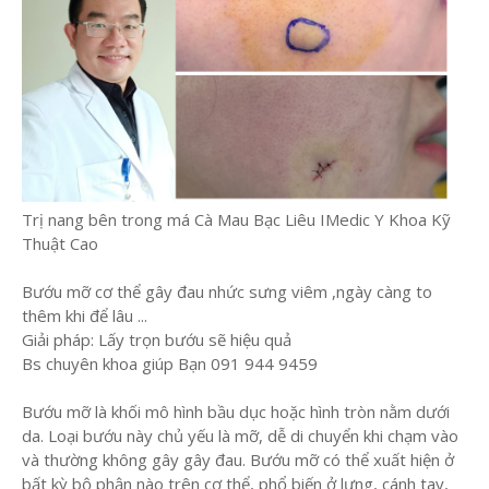
Trị nang bên trong má Cà Mau Bạc Liêu IMedic Y Khoa Kỹ
Thuật Cao
Bướu mỡ cơ thể gây đau nhức sưng viêm ,ngày càng to
thêm khi để lâu ...
Giải pháp: Lấy trọn bướu sẽ hiệu quả
Bs chuyên khoa giúp Bạn 091 944 9459
Bướu mỡ là khối mô hình bầu dục hoặc hình tròn nằm dưới
da. Loại bướu này chủ yếu là mỡ, dễ di chuyển khi chạm vào
và thường không gây gây đau. Bướu mỡ có thể xuất hiện ở
bất kỳ bộ phận nào trên cơ thể, phổ biến ở lưng, cánh tay,