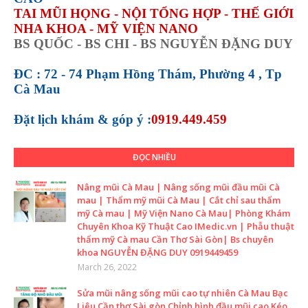
TAI MŨI HỌNG - NỘI TỔNG HỢP - THẾ GIỚI
NHA KHOA - MỸ VIỆN NANO
BS QUỐC - BS CHI - BS NGUYỄN ĐẶNG DUY
ĐC : 72 - 74 Phạm Hồng Thám, Phường 4 , Tp
Cà Mau
Đặt lịch khám &
góp ý :
0919.449.459
ĐỌC NHIỀU
Nâng mũi Cà Mau | Nâng sống mũi đầu mũi Cà
mau | Thẩm mỹ mũi Cà Mau | Cắt chỉ sau thẩm
mỹ Cà mau | Mỹ Viện Nano Cà Mau| Phòng Khám
Chuyên Khoa Kỹ Thuật Cao IMedic.vn | Phẫu thuật
thẩm mỹ Cà mau Cần Thơ Sài Gòn| Bs chuyên
khoa NGUYỄN ĐẶNG DUY 0919449459
March 26, 2022
Sửa mũi nâng sống mũi cao tự nhiên Cà Mau Bạc
Liêu Cần thơ Sài gòn Chỉnh hình đầu mũi cao Kéo