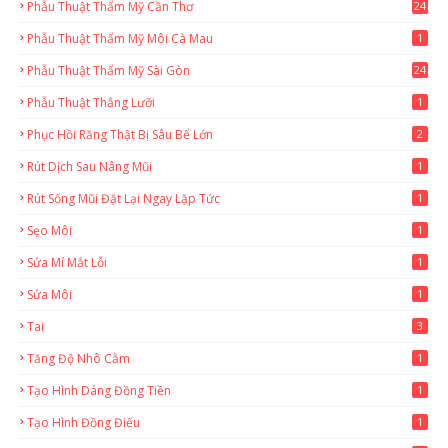
Phẫu Thuật Thẩm Mỹ Cần Thơ
24
9
Phẫu Thuật Thẩm Mỹ Môi Cà Mau
1
Phẫu Thuật Thẩm Mỹ Sài Gòn
24
1
Phẫu Thuật Thắng Lưỡi
1
Phục Hồi Răng Thật Bị Sâu Bể Lớn
2
Rút Dịch Sau Nâng Mũi
1
Rút Sống Mũi Đặt Lại Ngay Lặp Tức
1
Sẹo Môi
1
Sửa Mí Mắt Lỗi
1
Sửa Môi
1
Tai
3
Tăng Độ Nhô Cằm
1
Tạo Hình Dáng Đồng Tiền
1
Tạo Hình Đồng Điếu
1