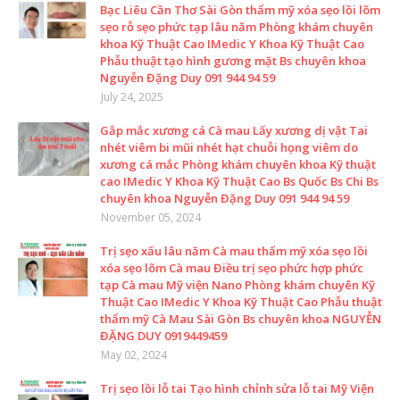
Bạc Liêu Cần Thơ Sài Gòn thẩm mỹ xóa sẹo lồi lõm
sẹo rỗ sẹo phức tạp lâu năm Phòng khám chuyên
khoa Kỹ Thuật Cao IMedic Y Khoa Kỹ Thuật Cao
Phẫu thuật tạo hình gương mặt Bs chuyên khoa
Nguyễn Đặng Duy 091 944 94 59
July 24, 2025
Gắp mắc xương cá Cà mau Lấy xương dị vật Tai
nhét viêm bi mũi nhét hạt chuỗi họng viêm do
xương cá mắc Phòng khám chuyên khoa Kỹ thuật
cao IMedic Y Khoa Kỹ Thuật Cao Bs Quốc Bs Chi Bs
chuyên khoa Nguyễn Đặng Duy 091 944 94 59
November 05, 2024
Trị sẹo xấu lâu năm Cà mau thẩm mỹ xóa sẹo lồi
xóa sẹo lõm Cà mau Điều trị sẹo phức hợp phức
tạp Cà mau Mỹ viện Nano Phòng khám chuyên Kỹ
Thuật Cao IMedic Y Khoa Kỹ Thuật Cao Phẫu thuật
thẩm mỹ Cà Mau Sài Gòn Bs chuyên khoa NGUYỄN
ĐẶNG DUY 0919449459
May 02, 2024
Trị sẹo lồi lỗ tai Tạo hình chỉnh sửa lỗ tai Mỹ Viện