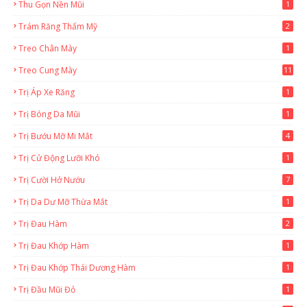
Thu Gọn Nền Mũi
1
Trám Răng Thẩm Mỹ
2
Treo Chân Mày
1
Treo Cung Mày
11
Trị Áp Xe Răng
1
Trị Bóng Da Mũi
1
Trị Bướu Mỡ Mi Mắt
4
Trị Cử Động Lưỡi Khó
1
Trị Cười Hở Nướu
7
Trị Da Dư Mỡ Thừa Mắt
1
Trị Đau Hàm
2
Trị Đau Khớp Hàm
1
Trị Đau Khớp Thái Dương Hàm
1
Trị Đầu Mũi Đỏ
1