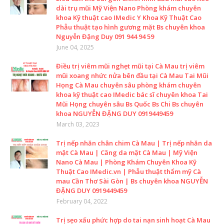
dài trụ mũi Mỹ Viện Nano Phòng khám chuyên
khoa Kỹ thuật cao IMedic Y Khoa Kỹ Thuật Cao
Phẫu thuật tạo hình gương mặt Bs chuyên khoa
Nguyễn Đặng Duy 091 944 94 59
June 04, 2025
Điều trị viêm mũi nghẹt mũi tại Cà Mau trị viêm
mũi xoang nhức nửa bên đầu tại Cà Mau Tai Mũi
Họng Cà Mau chuyên sâu phòng khám chuyên
khoa kỹ thuật cao IMedic bác sĩ chuyên khoa Tai
Mũi Họng chuyên sâu Bs Quốc Bs Chi Bs chuyên
khoa NGUYỄN ĐẶNG DUY 0919449459
March 03, 2023
Trị nếp nhăn chân chim Cà Mau | Trị nếp nhăn da
mặt Cà Mau | Căng da mặt Cà Mau | Mỹ Viện
Nano Cà Mau | Phòng Khám Chuyên Khoa Kỹ
Thuật Cao IMedic.vn | Phẫu thuật thẩm mỹ Cà
mau Cần Thơ Sài Gòn | Bs chuyên khoa NGUYỄN
ĐẶNG DUY 0919449459
February 04, 2022
Trị sẹo xấu phức hợp do tai nạn sinh hoạt Cà Mau