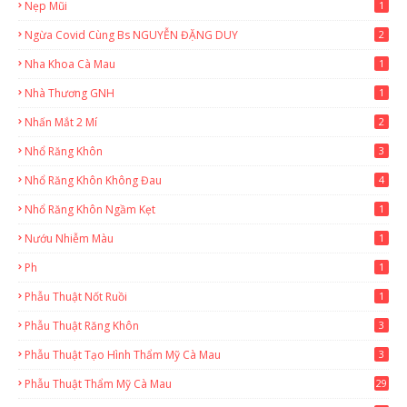
Nẹp Mũi
1
Ngừa Covid Cùng Bs NGUYỄN ĐẶNG DUY
2
Nha Khoa Cà Mau
1
Nhà Thương GNH
1
Nhấn Mắt 2 Mí
2
Nhổ Răng Khôn
3
Nhổ Răng Khôn Không Đau
4
Nhổ Răng Khôn Ngầm Kẹt
1
Nướu Nhiễm Màu
1
Ph
1
Phẫu Thuật Nốt Ruồi
1
Phẫu Thuật Răng Khôn
3
Phẫu Thuật Tạo Hình Thẩm Mỹ Cà Mau
3
Phẫu Thuật Thẩm Mỹ Cà Mau
29
2