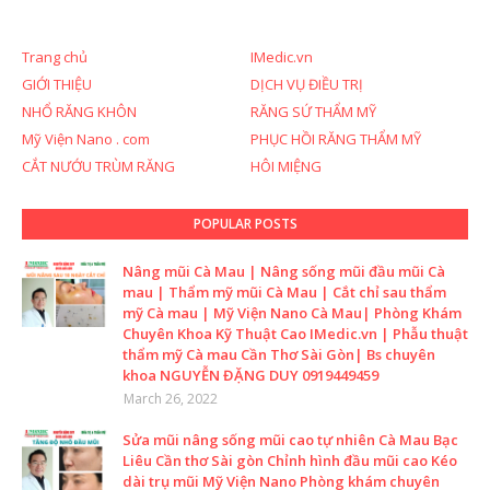
Trang chủ
IMedic.vn
GIỚI THIỆU
DỊCH VỤ ĐIỀU TRỊ
NHỔ RĂNG KHÔN
RĂNG SỨ THẨM MỸ
Mỹ Viện Nano . com
PHỤC HỒI RĂNG THẨM MỸ
CẮT NƯỚU TRÙM RĂNG
HÔI MIỆNG
POPULAR POSTS
Nâng mũi Cà Mau | Nâng sống mũi đầu mũi Cà
mau | Thẩm mỹ mũi Cà Mau | Cắt chỉ sau thẩm
mỹ Cà mau | Mỹ Viện Nano Cà Mau| Phòng Khám
Chuyên Khoa Kỹ Thuật Cao IMedic.vn | Phẫu thuật
thẩm mỹ Cà mau Cần Thơ Sài Gòn| Bs chuyên
khoa NGUYỄN ĐẶNG DUY 0919449459
March 26, 2022
Sửa mũi nâng sống mũi cao tự nhiên Cà Mau Bạc
Liêu Cần thơ Sài gòn Chỉnh hình đầu mũi cao Kéo
dài trụ mũi Mỹ Viện Nano Phòng khám chuyên