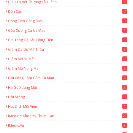
Điều Trị Vết Thương Lâu Lành
2
Độn Cằm
7
Đồng Tiền Đồng Điếu
1
Gắp Xương Cá Cà Mau
1
Gia Tăng Độ Sâu Đồng Tiền
1
Giảm Da Dư Mỡ Thừa
2
Giảm Mỡ Mi Mắt
1
Giảm Mỡ Nọng Má
2
Gói Xông Cảm Cúm Cà Mau
2
Hạ Gồ Xương Mũi
2
Hôi Miệng
1
Hút Dịch Mũi Viêm
1
IMedic Y Khoa Kỹ Thuật Cao
20
2
IMedic.vn
9