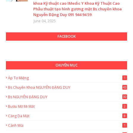
khoa Kỹ thuật cao IMedic Y Khoa Kỹ Thuật Cao
Phẫu thuật tạo hình gương mặt Bs chuyên khoa
Nguyễn Đặng Duy 091 944 94 59
June 04, 2025
FACEBOOK
CHUYÊN MỤC
Áp Tơ Miệng
1
Bs Chuyên Khoa NGUYỄN ĐẶNG DUY
43
0
Bs NGUYỄN ĐẶNG DUY
30
Bướu Mỡ Mi Mắt
2
Căng Da Mặt
8
Cánh Mũi
1