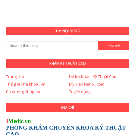
TÌM NỘI DUNG
KHÁM KỸ THUẬT CAO
Trang chủ
Lợi ích Khám Kỹ Thuật Cao
Thế giới nha khoa . vn
Mỹ Viện Nano . com
Cơ Xương Khớp . vn
Tuyển dụng
ĐỊA CHỈ
I
Medic.vn
PHÒNG KHÁM CHUYÊN KHOA KỸ THUẬT
CAO