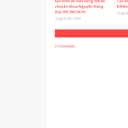
tạo hình mí mắt bọng mỡ Bs
Cao B
chuyên khoa Nguyễn Đặng
ĐẶNG 
Duy 091 944 94 59
August
August 02, 2026
0 Comments