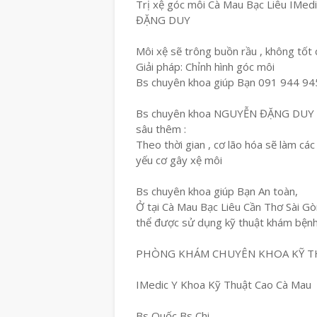
Trị xệ góc môi Cà Mau Bạc Liêu IMe
ĐẶNG DUY
Môi xệ sẽ trông buồn rầu , không tốt
Giải pháp: Chỉnh hình góc môi
Bs chuyên khoa giúp Bạn 091 944 94
Bs chuyên khoa NGUYỄN ĐẶNG DUY ch
sâu thêm :
Theo thời gian , cơ lão hóa sẽ làm cá
yếu cơ gây xệ môi
Bs chuyên khoa giúp Bạn An toàn,
Ở tại Cà Mau Bạc Liêu Cần Thơ Sài Gòn
thể được sử dụng kỹ thuật khám bện
PHÒNG KHÁM CHUYÊN KHOA KỸ T
IMedic Y Khoa Kỹ Thuật Cao Cà Mau
Bs Quốc Bs Chi