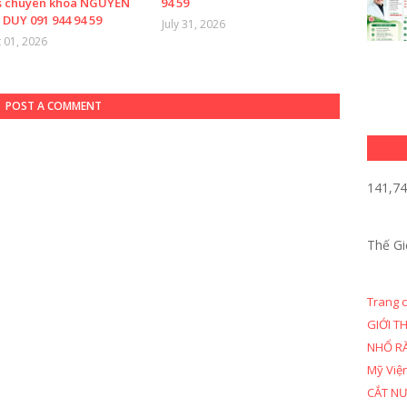
s chuyên khoa NGUYỄN
94 59
DUY 091 944 94 59
July 31, 2026
 01, 2026
POST A COMMENT
141,7
Thế Gi
Trang 
GIỚI T
NHỔ R
Mỹ Việ
CẮT N