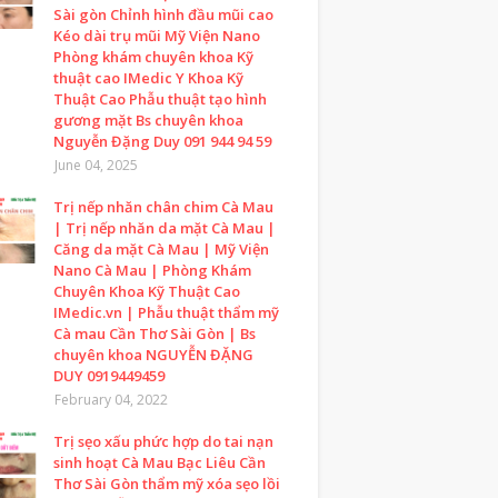
Sài gòn Chỉnh hình đầu mũi cao
Kéo dài trụ mũi Mỹ Viện Nano
Phòng khám chuyên khoa Kỹ
thuật cao IMedic Y Khoa Kỹ
Thuật Cao Phẫu thuật tạo hình
gương mặt Bs chuyên khoa
Nguyễn Đặng Duy 091 944 94 59
June 04, 2025
Trị nếp nhăn chân chim Cà Mau
| Trị nếp nhăn da mặt Cà Mau |
Căng da mặt Cà Mau | Mỹ Viện
Nano Cà Mau | Phòng Khám
Chuyên Khoa Kỹ Thuật Cao
IMedic.vn | Phẫu thuật thẩm mỹ
Cà mau Cần Thơ Sài Gòn | Bs
chuyên khoa NGUYỄN ĐẶNG
DUY 0919449459
February 04, 2022
Trị sẹo xấu phức hợp do tai nạn
sinh hoạt Cà Mau Bạc Liêu Cần
Thơ Sài Gòn thẩm mỹ xóa sẹo lồi