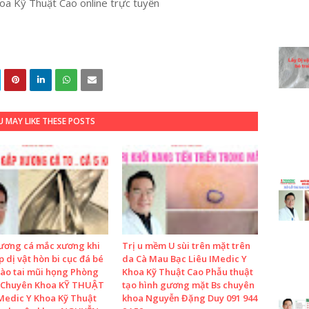
a Kỹ Thuật Cao online trực tuyến
 MAY LIKE THESE POSTS
ương cá mắc xương khi
Trị u mềm U sùi trên mặt trên
 dị vật hòn bi cục đá bé
da Cà Mau Bạc Liêu IMedic Y
vào tai mũi họng Phòng
Khoa Kỹ Thuật Cao Phẫu thuật
Chuyên Khoa KỸ THUẬT
tạo hình gương mặt Bs chuyên
Medic Y Khoa Kỹ Thuật
khoa Nguyễn Đặng Duy 091 944