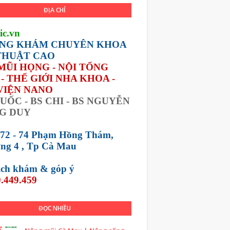
ĐỊA CHỈ
ic.vn
NG KHÁM CHUYÊN KHOA
THUẬT CAO
 MŨI HỌNG - NỘI TỔNG
- THẾ GIỚI NHA KHOA -
VIỆN NANO
UỐC - BS CHI - BS NGUYỄN
G DUY
 72 - 74 Phạm Hồng Thám,
ng 4 , Tp Cà Mau
lịch khám &
góp ý
.449.459
ĐỌC NHIỀU