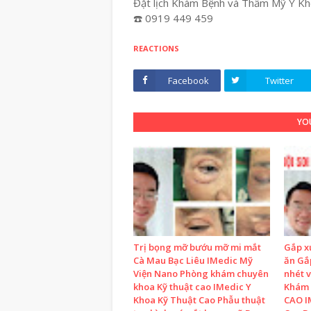
Đặt lịch Khám Bệnh và Thẩm Mỹ Y Kho
☎️ 0919 449 459
REACTIONS
Facebook
Twitter
YOU
Trị bọng mỡ bướu mỡ mi mắt
Gắp x
Cà Mau Bạc Liêu IMedic Mỹ
ăn Gắp
Viện Nano Phòng khám chuyên
nhét 
khoa Kỹ thuật cao IMedic Y
Khám 
Khoa Kỹ Thuật Cao Phẫu thuật
CAO I