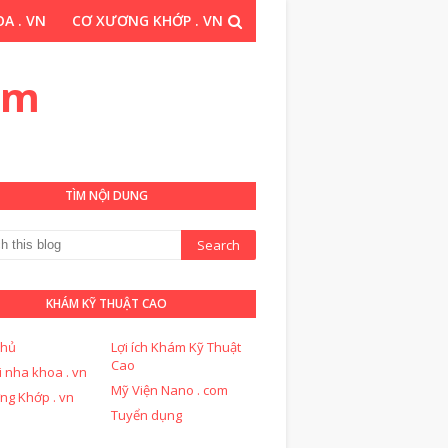
A . VN
CƠ XƯƠNG KHỚP . VN
THUẬT CAO . COM
om
TÌM NỘI DUNG
KHÁM KỸ THUẬT CAO
chủ
Lợi ích Khám Kỹ Thuật
Cao
i nha khoa . vn
Mỹ Viện Nano . com
ng Khớp . vn
Tuyển dụng