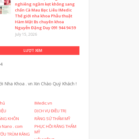
nghiêng ngầm kẹt không sang
chấn Cà Mau Bạc Liêu IMedic
Thế giới nha khoa Phẫu thuật
Hàm Mặt Bs chuyên khoa
Nguyễn Đặng Duy 091 944 94 59
July 15, 2026
LƯỢT XEM
44
ới Nha Khoa . vn
Xin Chào Quý Khách !
chủ
IMedic.vn
HIỆU
DỊCH VỤ ĐIỀU TRỊ
ĂNG KHÔN
RĂNG SỨ THẨM MỸ
n Nano . com
PHỤC HỒI RĂNG THẨM
MỸ
ƯỚU TRÙM RĂNG