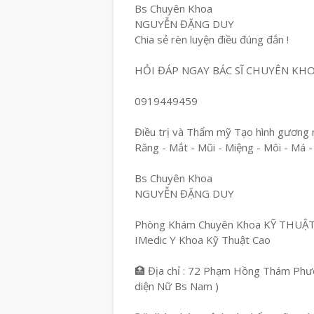
Bs Chuyên Khoa
NGUYỄN ĐẶNG DUY
Chia sẻ rèn luyện điều đúng đắn !
HỎI ĐÁP NGAY BÁC SĨ CHUYÊN KH
0919449459
Điều trị và Thẩm mỹ Tạo hình gương 
Răng - Mắt - Mũi - Miệng - Môi - Má -
Bs Chuyên Khoa
NGUYỄN ĐẶNG DUY
Phòng Khám Chuyên Khoa KỸ THUẬ
IMedic Y Khoa Kỹ Thuật Cao
🏥 Địa chỉ : 72 Phạm Hồng Thám Phườ
diện Nữ Bs Nam )