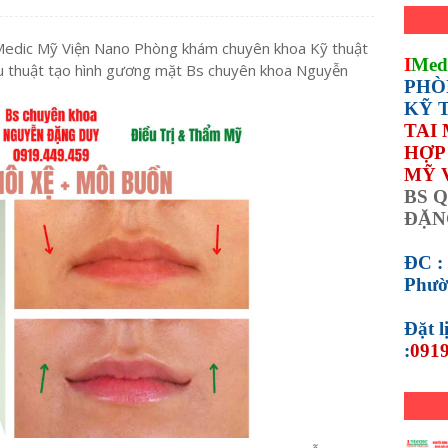
IMedic Mỹ Viện Nano Phòng khám chuyên khoa Kỹ thuật
I
Med
u thuật tạo hình gương mặt Bs chuyên khoa Nguyễn
PHÒ
KỸ 
TAI
HỢP 
MỸ 
BS Q
ĐẶN
ĐC :
Phườ
Đặt 
:
0919