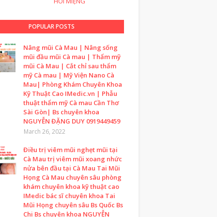
HÔI MIỆNG
POPULAR POSTS
Nâng mũi Cà Mau | Nâng sống
mũi đầu mũi Cà mau | Thẩm mỹ
mũi Cà Mau | Cắt chỉ sau thẩm
mỹ Cà mau | Mỹ Viện Nano Cà
Mau| Phòng Khám Chuyên Khoa
Kỹ Thuật Cao IMedic.vn | Phẫu
thuật thẩm mỹ Cà mau Cần Thơ
Sài Gòn| Bs chuyên khoa
NGUYỄN ĐẶNG DUY 0919449459
March 26, 2022
Điều trị viêm mũi nghẹt mũi tại
Cà Mau trị viêm mũi xoang nhức
nửa bên đầu tại Cà Mau Tai Mũi
Họng Cà Mau chuyên sâu phòng
khám chuyên khoa kỹ thuật cao
IMedic bác sĩ chuyên khoa Tai
Mũi Họng chuyên sâu Bs Quốc Bs
Chi Bs chuyên khoa NGUYỄN