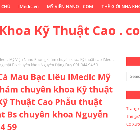
 CHỦ
IMedic.vn
MỸ VIỆN NANO . COM
THẾ GIỚI NHA KHO
ẢO DƯỢC . COM
Y KHOA KỸ THUẬT CAO . COM
Y KHOA KỸ 
 Khoa Kỹ Thuật Cao . c
IMedic Mỹ Viện Nano Phòng khám chuyên khoa Kỹ thuật cao IMedic
ơng mặt Bs chuyên khoa Nguyễn Đặng Duy 091 944 94 59
 Cà Mau Bạc Liêu IMedic Mỹ
hám chuyên khoa Kỹ thuật
Kỹ Thuật Cao Phẫu thuật
Trang 
t Bs chuyên khoa Nguyễn
Thế giớ
4 59
Cơ Xươ