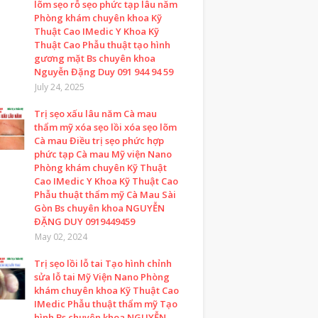
lõm sẹo rỗ sẹo phức tạp lâu năm
Phòng khám chuyên khoa Kỹ
Thuật Cao IMedic Y Khoa Kỹ
Thuật Cao Phẫu thuật tạo hình
gương mặt Bs chuyên khoa
Nguyễn Đặng Duy 091 944 94 59
July 24, 2025
Trị sẹo xấu lâu năm Cà mau
thẩm mỹ xóa sẹo lồi xóa sẹo lõm
Cà mau Điều trị sẹo phức hợp
phức tạp Cà mau Mỹ viện Nano
Phòng khám chuyên Kỹ Thuật
Cao IMedic Y Khoa Kỹ Thuật Cao
Phẫu thuật thẩm mỹ Cà Mau Sài
Gòn Bs chuyên khoa NGUYỄN
ĐẶNG DUY 0919449459
May 02, 2024
Trị sẹo lồi lỗ tai Tạo hình chỉnh
sửa lỗ tai Mỹ Viện Nano Phòng
khám chuyên khoa Kỹ Thuật Cao
IMedic Phẫu thuật thẩm mỹ Tạo
hình Bs chuyên khoa NGUYỄN