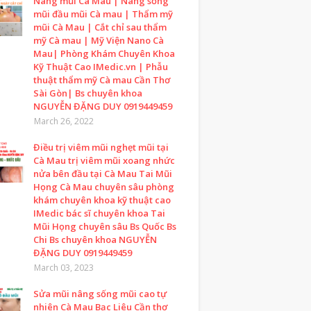
Nâng mũi Cà Mau | Nâng sống
mũi đầu mũi Cà mau | Thẩm mỹ
mũi Cà Mau | Cắt chỉ sau thẩm
mỹ Cà mau | Mỹ Viện Nano Cà
Mau| Phòng Khám Chuyên Khoa
Kỹ Thuật Cao IMedic.vn | Phẫu
thuật thẩm mỹ Cà mau Cần Thơ
Sài Gòn| Bs chuyên khoa
NGUYỄN ĐẶNG DUY 0919449459
March 26, 2022
Điều trị viêm mũi nghẹt mũi tại
Cà Mau trị viêm mũi xoang nhức
nửa bên đầu tại Cà Mau Tai Mũi
Họng Cà Mau chuyên sâu phòng
khám chuyên khoa kỹ thuật cao
IMedic bác sĩ chuyên khoa Tai
Mũi Họng chuyên sâu Bs Quốc Bs
Chi Bs chuyên khoa NGUYỄN
ĐẶNG DUY 0919449459
March 03, 2023
Sửa mũi nâng sống mũi cao tự
nhiên Cà Mau Bạc Liêu Cần thơ