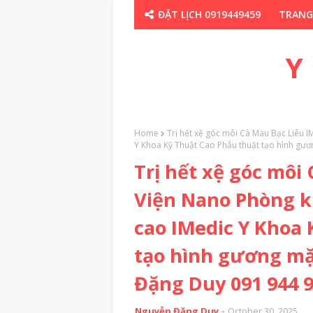
ĐẶT LỊCH 0919449459
TRANG
CHUYÊN GIA TH
Y
Home
Trị hết xệ góc môi Cà Mau Bạc Liêu 
Y Khoa Kỹ Thuật Cao Phẫu thuật tạo hình gư
Trị hết xệ góc môi
Viện Nano Phòng k
cao IMedic Y Khoa 
tạo hình gương mặ
Đặng Duy 091 944 9
Nguyễn Đặng Duy
October 30, 2025