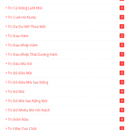
Trị Cử Động Lưỡi Khó
1
Trị Cười Hở Nướu
7
Trị Da Dư Mỡ Thừa Mắt
1
Trị Đau Hàm
2
Trị Đau Khớp Hàm
1
Trị Đau Khớp Thái Dương Hàm
1
Trị Đầu Mũi Đỏ
1
Trị Đỏ Đầu Mũi
5
Trị Đỏ Đầu Mũi Sau Nâng
1
Trị Đỏ Mũi
4
Trị Đỏ Mũi Sau Nâng Mũi
1
Trị Đổ Nhiều Mồ Hôi Nách
5
Trị Đốm Nâu
4
Trị Filler Tạp Chất
1