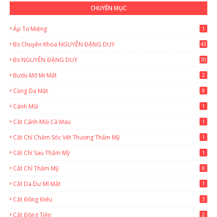
CHUYÊN MỤC
Áp Tơ Miệng
1
Bs Chuyên Khoa NGUYỄN ĐẶNG DUY
43
0
Bs NGUYỄN ĐẶNG DUY
30
Bướu Mỡ Mi Mắt
2
Căng Da Mặt
8
Cánh Mũi
1
Cắt Cánh Mũi Cà Mau
1
Cắt Chỉ Chăm Sóc Vết Thương Thẩm Mỹ
1
Cắt Chỉ Sau Thẩm Mỹ
1
Cắt Chỉ Thẩm Mỹ
8
Cắt Da Dư Mí Mắt
1
Cắt Đồng Điếu
3
Cắt Đồng Tiền
2