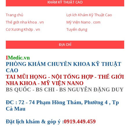
KHÁM KỸ THUẬT CAO
Trang chủ
Lợi ích Khám Kỹ Thuật Cao
Thế giới nha khoa . vn
Mỹ Viện Nano . com
Cơ Xương Khớp . vn
Tuyển dụng
ĐỊA CHỈ
I
Medic.vn
PHÒNG KHÁM CHUYÊN KHOA KỸ THUẬT
CAO
TAI MŨI HỌNG - NỘI TỔNG HỢP - THẾ GIỚI
NHA KHOA - MỸ VIỆN NANO
BS QUỐC - BS CHI - BS NGUYỄN ĐẶNG DUY
ĐC : 72 - 74 Phạm Hồng Thám, Phường 4 , Tp
Cà Mau
Đặt lịch khám &
góp ý :
0919.449.459