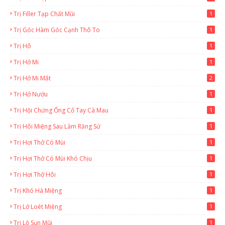
Trị Filler Tạp Chất Mũi
1
Trị Góc Hàm Góc Cạnh Thô To
1
Trị Hô
1
Trị Hở Mi
1
Trị Hở Mi Mắt
2
Trị Hở Nướu
1
Trị Hội Chứng Ống Cổ Tay Cà Mau
1
Trị Hôi Miệng Sau Làm Răng Sứ
1
Trị Hơi Thở Có Mùi
1
Trị Hơi Thở Có Mùi Khó Chịu
1
Trị Hơi Thở Hôi
1
Trị Khó Há Miệng
1
Trị Lở Loét Miệng
1
Trị Lộ Sụn Mũi
1