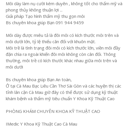
Môi dày làm nụ cười kém duyên , không tốt cho thẩm mỹ và
phong thủy không thuận lợi ...
Giải pháp Tạo hình thẩm mỹ thu gọn môi
Bs chuyên khoa giúp Bạn 091 944 9459
Môi dày được miêu tả là đôi môi có kích thước môi trên và
môi dưới lớn, tỷ lệ thiếu cân đối với khuôn mặt.
Môi trề là tình trạng đôi môi có kích thước lớn, viền môi đầy
đặn chìa ra ngoài khiến đôi môi không còn cân đối. Thông
thường, môi trề có kích thước khác nhau giữa môi trên và
môi dưới
Bs chuyên khoa giúp Bạn An toàn,
Ở tại Cà Mau Bạc Liêu Cần Thơ Sài Gòn và các huyện thị các
tỉnh lân cận Cà Mau giờ đây có thể được sử dụng kỹ thuật
khám bệnh và thẩm mỹ tiêu chuẩn Y Khoa Kỹ Thuật Cao
PHÒNG KHÁM CHUYÊN KHOA KỸ THUẬT CAO
IMedic Y Khoa Kỹ Thuật Cao Cà Mau