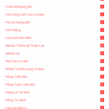
Giảm Mỡ Nọng Má
2
Gói Xông Cảm Cúm Cà Mau
2
Hạ Gồ Xương Mũi
2
Hôi Miệng
1
Hút Dịch Mũi Viêm
1
IMedic Y Khoa Kỹ Thuật Cao
20
2
IMedic.vn
9
Kéo Dài Trụ Mũi
2
Khám Tai Mũi Họng Cà Mau
1
Khép Cánh Mũi
7
Khép Cuộn Cánh Mũi
9
Khép Lỗ Tai Vểnh
6
Khép Tai Vểnh
2
Lấy Sụn Mũi Cũ
1