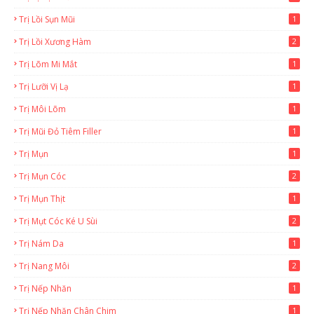
Trị Lồi Sụn Mũi
1
Trị Lồi Xương Hàm
2
Trị Lõm Mi Mắt
1
Trị Lưỡi Vị Lạ
1
Trị Môi Lõm
1
Trị Mũi Đỏ Tiêm Filler
1
Trị Mụn
1
Trị Mụn Cóc
2
Trị Mụn Thịt
1
Trị Mụt Cóc Ké U Sùi
2
Trị Nám Da
1
Trị Nang Môi
2
Trị Nếp Nhăn
1
Trị Nếp Nhăn Chân Chim
1