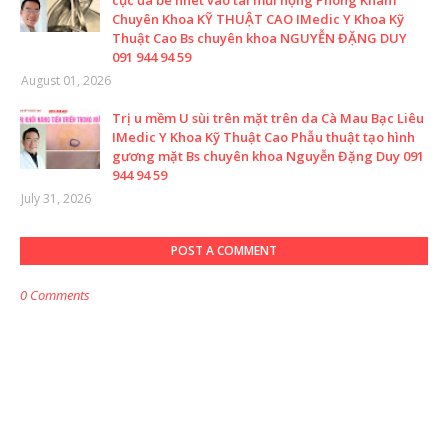
cục đá bé nhét vào tai mũi họng Phòng Khám
Chuyên Khoa KỸ THUẬT CAO IMedic Y Khoa Kỹ
Thuật Cao Bs chuyên khoa NGUYỄN ĐẶNG DUY
091 944 94 59
August 01, 2026
Trị u mềm U sùi trên mặt trên da Cà Mau Bạc Liêu
IMedic Y Khoa Kỹ Thuật Cao Phẫu thuật tạo hình
gương mặt Bs chuyên khoa Nguyễn Đặng Duy 091
944 94 59
July 31, 2026
POST A COMMENT
0 Comments