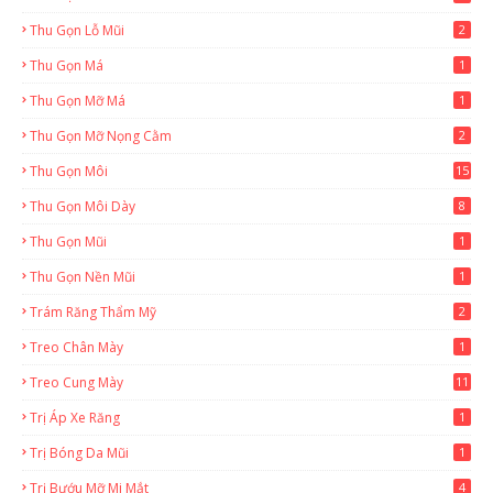
Thu Gọn Lỗ Mũi
2
Thu Gọn Má
1
Thu Gọn Mỡ Má
1
Thu Gọn Mỡ Nọng Cằm
2
Thu Gọn Môi
15
Thu Gọn Môi Dày
8
Thu Gọn Mũi
1
Thu Gọn Nền Mũi
1
Trám Răng Thẩm Mỹ
2
Treo Chân Mày
1
Treo Cung Mày
11
Trị Áp Xe Răng
1
Trị Bóng Da Mũi
1
Trị Bướu Mỡ Mi Mắt
4