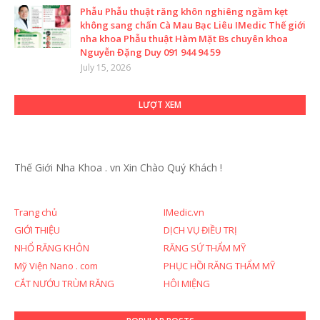
Phẫu Phẫu thuật răng khôn nghiêng ngầm kẹt
không sang chấn Cà Mau Bạc Liêu IMedic Thế giới
nha khoa Phẫu thuật Hàm Mặt Bs chuyên khoa
Nguyễn Đặng Duy 091 944 94 59
July 15, 2026
LƯỢT XEM
Thế Giới Nha Khoa . vn
Xin Chào Quý Khách !
Trang chủ
IMedic.vn
GIỚI THIỆU
DỊCH VỤ ĐIỀU TRỊ
NHỔ RĂNG KHÔN
RĂNG SỨ THẨM MỸ
Mỹ Viện Nano . com
PHỤC HỒI RĂNG THẨM MỸ
CẮT NƯỚU TRÙM RĂNG
HÔI MIỆNG