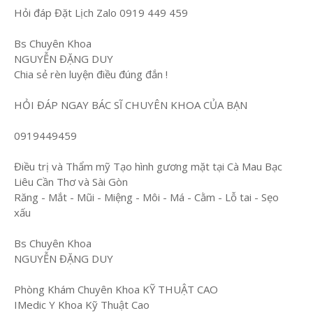
Hỏi đáp Đặt Lịch Zalo 0919 449 459
Bs Chuyên Khoa
NGUYỄN ĐẶNG DUY
Chia sẻ rèn luyện điều đúng đắn !
HỎI ĐÁP NGAY BÁC SĨ CHUYÊN KHOA CỦA BẠN
0919449459
Điều trị và Thẩm mỹ Tạo hình gương mặt tại Cà Mau Bạc
Liêu Cần Thơ và Sài Gòn
Răng - Mắt - Mũi - Miệng - Môi - Má - Cằm - Lỗ tai - Sẹo
xấu
Bs Chuyên Khoa
NGUYỄN ĐẶNG DUY
Phòng Khám Chuyên Khoa KỸ THUẬT CAO
IMedic Y Khoa Kỹ Thuật Cao