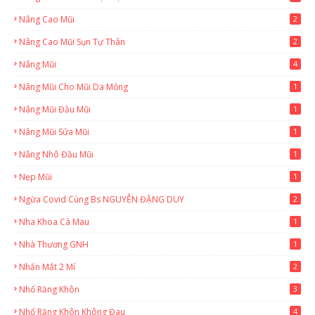
Nâng Cao Mũi
2
Nâng Cao Mũi Sụn Tự Thân
2
Nâng Mũi
4
Nâng Mũi Cho Mũi Da Mỏng
1
Nâng Mũi Đầu Mũi
1
Nâng Mũi Sửa Mũi
1
Nâng Nhô Đầu Mũi
1
Nẹp Mũi
1
Ngừa Covid Cùng Bs NGUYỄN ĐẶNG DUY
2
Nha Khoa Cà Mau
1
Nhà Thương GNH
1
Nhấn Mắt 2 Mí
2
Nhổ Răng Khôn
3
Nhổ Răng Khôn Không Đau
4