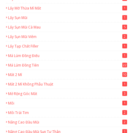
Lấy Mỡ Thừa Mí Mắt
1
Lấy Sụn Mũi
1
Lấy Sụn Mũi Cà Mau
5
Lấy Sụn Mũi Viêm
2
Lấy Tạp Chất Filler
1
Má Lúm Đồng Điếu
1
Má Lúm Đồng Tiền
22
Mắt 2 Mí
10
Mắt 2 Mí Không Phẫu Thuật
1
Mở Rộng Góc Mắt
3
Môi
1
Môi Trái Tim
2
Nâng Cao Đầu Mũi
2
Nâng Cao Đầu Mũi Sụn Tự Thân
1