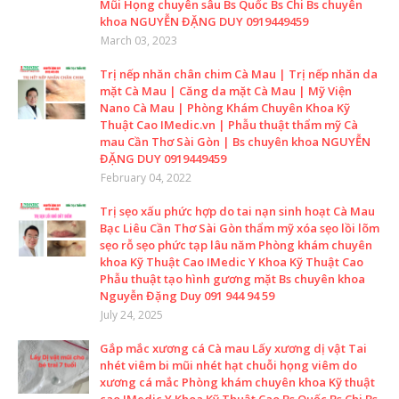
Mũi Họng chuyên sâu Bs Quốc Bs Chi Bs chuyên
khoa NGUYỄN ĐẶNG DUY 0919449459
March 03, 2023
Trị nếp nhăn chân chim Cà Mau | Trị nếp nhăn da
mặt Cà Mau | Căng da mặt Cà Mau | Mỹ Viện
Nano Cà Mau | Phòng Khám Chuyên Khoa Kỹ
Thuật Cao IMedic.vn | Phẫu thuật thẩm mỹ Cà
mau Cần Thơ Sài Gòn | Bs chuyên khoa NGUYỄN
ĐẶNG DUY 0919449459
February 04, 2022
Trị sẹo xấu phức hợp do tai nạn sinh hoạt Cà Mau
Bạc Liêu Cần Thơ Sài Gòn thẩm mỹ xóa sẹo lồi lõm
sẹo rỗ sẹo phức tạp lâu năm Phòng khám chuyên
khoa Kỹ Thuật Cao IMedic Y Khoa Kỹ Thuật Cao
Phẫu thuật tạo hình gương mặt Bs chuyên khoa
Nguyễn Đặng Duy 091 944 94 59
July 24, 2025
Gắp mắc xương cá Cà mau Lấy xương dị vật Tai
nhét viêm bi mũi nhét hạt chuỗi họng viêm do
xương cá mắc Phòng khám chuyên khoa Kỹ thuật