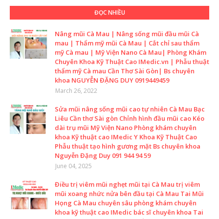
ĐỌC NHIỀU
Nâng mũi Cà Mau | Nâng sống mũi đầu mũi Cà
mau | Thẩm mỹ mũi Cà Mau | Cắt chỉ sau thẩm
mỹ Cà mau | Mỹ Viện Nano Cà Mau| Phòng Khám
Chuyên Khoa Kỹ Thuật Cao IMedic.vn | Phẫu thuật
thẩm mỹ Cà mau Cần Thơ Sài Gòn| Bs chuyên
khoa NGUYỄN ĐẶNG DUY 0919449459
March 26, 2022
Sửa mũi nâng sống mũi cao tự nhiên Cà Mau Bạc
Liêu Cần thơ Sài gòn Chỉnh hình đầu mũi cao Kéo
dài trụ mũi Mỹ Viện Nano Phòng khám chuyên
khoa Kỹ thuật cao IMedic Y Khoa Kỹ Thuật Cao
Phẫu thuật tạo hình gương mặt Bs chuyên khoa
Nguyễn Đặng Duy 091 944 94 59
June 04, 2025
Điều trị viêm mũi nghẹt mũi tại Cà Mau trị viêm
mũi xoang nhức nửa bên đầu tại Cà Mau Tai Mũi
Họng Cà Mau chuyên sâu phòng khám chuyên
khoa kỹ thuật cao IMedic bác sĩ chuyên khoa Tai