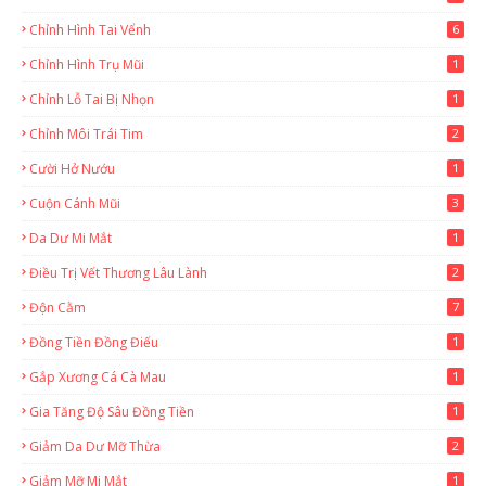
Chỉnh Hình Tai Vểnh
6
Chỉnh Hình Trụ Mũi
1
Chỉnh Lỗ Tai Bị Nhọn
1
Chỉnh Môi Trái Tim
2
Cười Hở Nướu
1
Cuộn Cánh Mũi
3
Da Dư Mi Mắt
1
Điều Trị Vết Thương Lâu Lành
2
Độn Cằm
7
Đồng Tiền Đồng Điếu
1
Gắp Xương Cá Cà Mau
1
Gia Tăng Độ Sâu Đồng Tiền
1
Giảm Da Dư Mỡ Thừa
2
Giảm Mỡ Mi Mắt
1