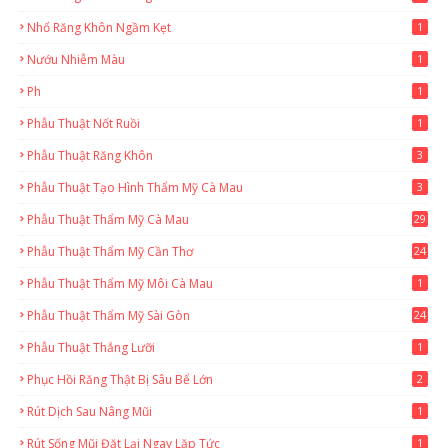
Nhổ Răng Khôn Ngầm Kẹt
1
Nướu Nhiễm Màu
1
Ph
1
Phẫu Thuật Nốt Ruồi
1
Phẫu Thuật Răng Khôn
3
Phẫu Thuật Tạo Hình Thẩm Mỹ Cà Mau
3
Phẫu Thuật Thẩm Mỹ Cà Mau
29
2
Phẫu Thuật Thẩm Mỹ Cần Thơ
24
9
Phẫu Thuật Thẩm Mỹ Môi Cà Mau
1
Phẫu Thuật Thẩm Mỹ Sài Gòn
24
1
Phẫu Thuật Thắng Lưỡi
1
Phục Hồi Răng Thật Bị Sâu Bể Lớn
2
Rút Dịch Sau Nâng Mũi
1
Rút Sống Mũi Đặt Lại Ngay Lặp Tức
1